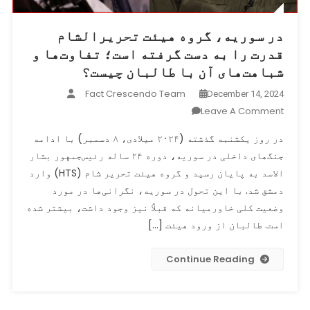
در سوریه، گروه هیئت تحریرالشام
قدرت را به دست گرفته است؛ تفاوت‌ها و
شباهت‌های آن با طالبان چیست؟
Fact Crescendo Team
December 14, 2024
On
Leave A Comment
در
در روز یکشنبه گذشته (۲۰۲۴ میلادی، ۸ دسمبر) با ادامه
سوریه،
جنگ‌های داخلی در سوریه، دوره ۲۴ ساله رئیس‌جمهور بشار
گروه
الاسد به پایان رسید و گروه هیئت تحریر شام (HTS) وارد
هیئت
تحریرالشام
دمشق شد. با این تحول در سوریه، نگرانی‌ها در مورد
قدرت
وضعیت کلی خاورمیانه که قبلاً نیز وجود داشت، بیشتر شده
را
است. طالبان از ورود هیئت […]
به
دست
Continue Reading
گرفته
است؛
تفاوت‌ها