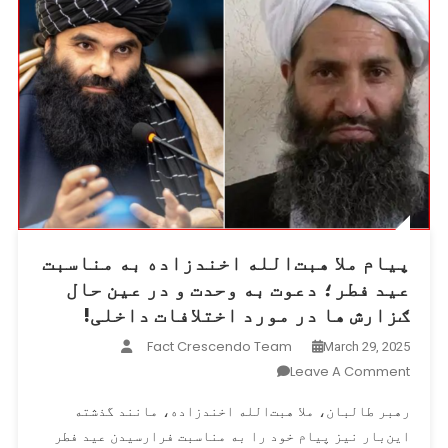
پیام ملا هبت‌الله اخندزاده به مناسبت
عید فطر؛ دعوت به وحدت و در عین حال
ګزارش ها در مورد اختلافات داخلی!
Fact Crescendo Team
March 29, 2025
On
Leave A Comment
پیام
رهبر طالبان، ملا هبت‌الله اخندزاده، مانند گذشته
ملا
این‌بار نیز پیام خود را به مناسبت فرارسیدن عید فطر
هبت‌الله