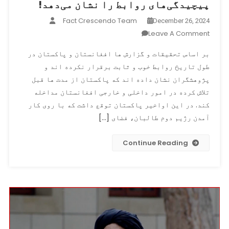
پیچیدگی‌های روابط را نشان می‌دهد!
Fact Crescendo Team
December 26, 2024
On
Leave A Comment
تلاش‌های
بر اساس تحقیقات و گزارش ها افغانستان و پاکستان در
جدید
طول تاریخ روابط خوب و ثابت برقرار نکرده اند و
در
پژوهشگران نشان داده اند که پاکستان از مدت ها قبل
جهت
ساخت
تلاش کرده در امور داخلی و خارجی افغانستان مداخله
روابط
کند. در این اواخیر پاکستان توقع داشت که با روی کار
پاکستان
آمدن رژیم دوم طالبان، فضای […]
و
افغانستان؛
Continue Reading
اما
در
عین
حال،
حمله
هوایی
پاکستان