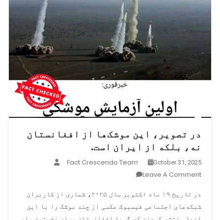
در تصویر، این موشک‌ها از افغانستان
نه، بلکه از ایران است.
Fact Crescendo Team
October 31, 2025
On
Leave A Comment
در
در تاریخ ۱۹ ماه اکتوبر سال ۲۰۲۵، شماری از کاربران
تصویر،
شبکه‌های اجتماعی فیسبوک عکسی از چند موشک را با این
این
ادعا منتشر کردند که گویا افغانستان برای نخستین بار
موشک‌ها