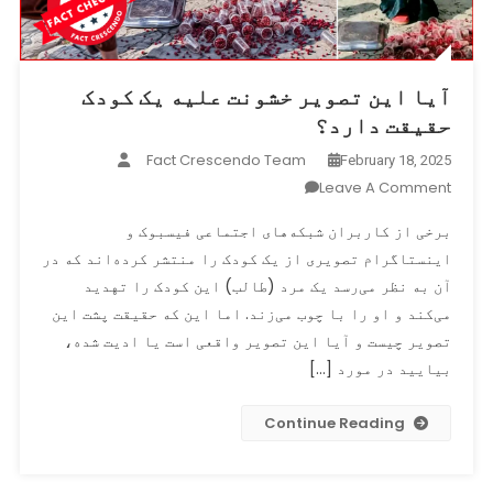
آیا این تصویر خشونت علیه یک کودک
حقیقت دارد؟
Fact Crescendo Team
February 18, 2025
On
Leave A Comment
آیا
برخی از کاربران شبکه‌های اجتماعی فیسبوک و
این
اینستاگرام تصویری از یک کودک را منتشر کرده‌اند که در
تصویر
آن به نظر می‌رسد یک مرد (طالب) این کودک را تهدید
خشونت
علیه
می‌کند و او را با چوب می‌زند. اما این که حقیقت پشت این
یک
تصویر چیست و آیا این تصویر واقعی است یا ادیت شده،
کودک
بیایید در مورد […]
حقیقت
دارد؟
Continue Reading