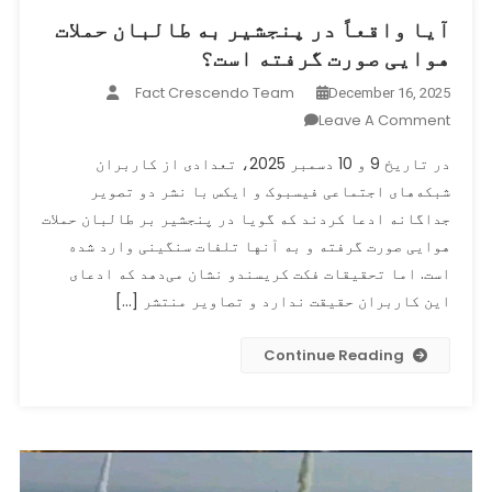
آیا واقعاً در پنجشیر به طالبان حملات
هوایی صورت گرفته است؟
Fact Crescendo Team
December 16, 2025
On
Leave A Comment
آیا
در تاریخ 9 و 10 دسمبر 2025، تعدادی از کاربران
واقعاً
شبکه‌های اجتماعی فیسبوک و ایکس با نشر دو تصویر
در
جداگانه ادعا کردند که گویا در پنجشیر بر طالبان حملات
پنجشیر
به
هوایی صورت گرفته و به آنها تلفات سنگینی وارد شده
طالبان
است. اما تحقیقات فکت کریسندو نشان می‌دهد که ادعای
حملات
این کاربران حقیقت ندارد و تصاویر منتشر […]
هوایی
صورت
Continue Reading
گرفته
است؟