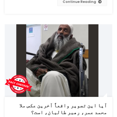
Continue Reading
اخیر
هرات
به
سوی
یک
زن
شلیک
می‌کند،
واقعی
است؟
آیا این تصویر واقعاً آخرین عکس ملا
محمد عمر، رهبر طالبان، است؟