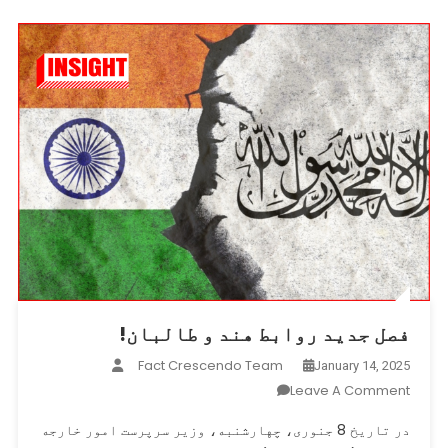
فصل جدید روابط هند و طالبان!
Fact Crescendo Team
January 14, 2025
On
Leave A Comment
فصل
در تاریخ 8 جنوری، چهارشنبه، وزیر سرپرست امور خارجه
جدید