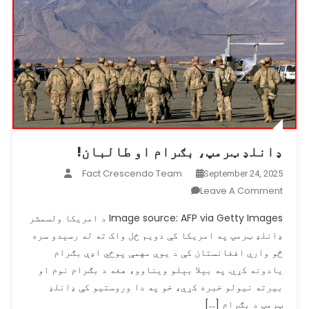
ډانلډ ټرمپ، بګرام او طالبان!
Fact Crescendo Team
September 24, 2025
On
Leave A Comment
ډانلډ
Image source: AFP via Getty Images د امریکا ولسمشر
ټرمپ،
ډانلډ ټرمپ په امریکا کې دویم ځل واک ته له رسېدو سره
بګرام
څو وارې افغانستان کې د یوې مهمې پوځي اډې بګرام
او
طالبان!
یادونه کړې. په بېلا بېلو ویناوو، هغه د بګرام نوم او
بیرته نیولو خبره کړې، خو په دا وروستیو کې ډانلډ
ټرمپ د بګرام […]