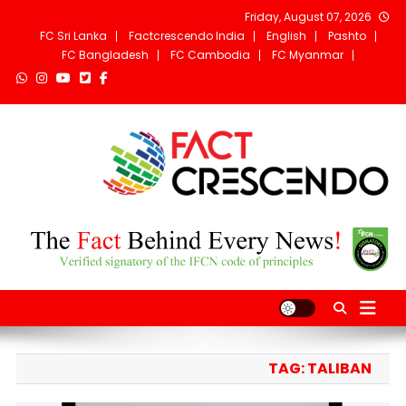
Ski
Friday, August 07, 2026
t
FC Sri Lanka
Factcrescendo India
English
Pashto
conten
FC Bangladesh
FC Cambodia
FC Myanmar
Fact Crescendo
The fact behind every news!
Afghanistan
TAG:
TALIBAN