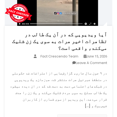
آیا ویدیویی که در آن یک طالب در
تظاهرات اخیر هرات به سوی یک زن شلیک
می‌کند، واقعی است؟
Fact Crescendo Team
June 15, 2026
On
Leave A Comment
آیا
در ۹ جون سال جاری، گزارش‌هایی از اعتراضات ضد حکومتی
ویدیویی
در منطقهٔ جبرئیل هرات منتشر شد. هم‌زمان، یک ویدیویی
که
در شبکه‌های اجتماعی دست ‌به ‌دست شد که در ان دیده میشود
در
آن
یک طالب مسلح به سوی مردم شلیک می‌کند و یک زن را هدف
یک
قرار می‌دهد. این ویدیو از سوی شماری از کاربران
طالب
فیس‌بوک و […]
در
تظاهرات