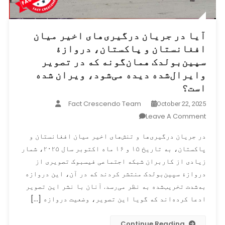
آیا در جریان درگیری‌های اخیر میان
افغانستان و پاکستان، دروازۀ
سپین‌بولدک همان‌گونه که در تصویر
وایرال‌شده دیده می‌شود، ویران شده
است؟
Fact Crescendo Team
October 22, 2025
On
Leave A Comment
آیا
در جریان درگیری‌ها و تنش‌های اخیر میان افغانستان و
در
پاکستان، به تاریخ ۱۵ و ۱۶ ماه اکتوبر سال ۲۰۲۵، شمار
جریان
زیادی از کاربران شبکه اجتماعی فیسبوک تصویری از
درگیری‌های
اخیر
دروازۀ سپین‌بولدک منتشر کردند که در آن، این دروازه
میان
به‌شدت تخریب‌شده به نظر می‌رسد. آنان با نشر این تصویر
افغانستان
ادعا کرده‌اند که گویا این تصویر، وضعیت دروازه […]
و
پاکستان،
Continue Reading