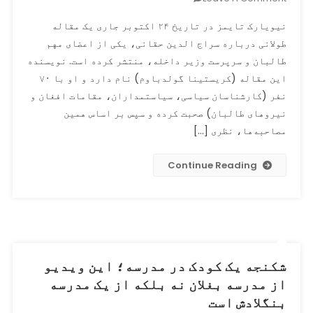
نیویارک
نیویارک تایمز در تاریخ ۲۴ اکتوبر جاری یک مقاله
تایمز
طولانی درباره سراج الدین حقانی، یکی از اعضای مهم
سراج
طالبان و سرپرست وزیر داخله، منتشر کرده است. نویسنده
الدین
حقانی
این مقاله (کریستینا گولدباوم) نام دارد و او با ۷۰
را
نفر (کارشناسان سیاسی، سیاستمداران، مقامات افغان و
چگونه
نیروهای طالبان) صحبت کرده و سپس بر اساس همین
تعریف
مصاحبه‌ها، نظری […]
کرده
و
Continue Reading
واکنش‌های
سیاسی
به
آن
چه
هستند؟
شکنجه یک کودک در مدرسه؛ این ویدیو
از مدرسه بغلان نه بلکه از یک مدرسه
بنگلادش است