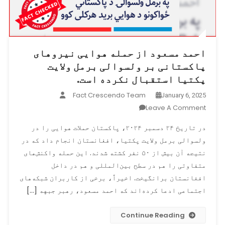
احمد مسعود از حمله هوایی نیروهای
پاکستانی بر ولسوالی برمل ولایت
پکتیا استقبال نکرده است.
Fact Crescendo Team
January 6, 2025
On
Leave A Comment
احمد
در تاریخ ۲۴ دسمبر ۲۰۲۴، پاکستان حملات هوایی را در
مسعود
ولسوالی برمل ولایت پکتیا، افغانستان انجام داد که در
از
نتیجه آن بیش از ۵۰ نفر کشته شدند. این حمله واکنش‌های
حمله
هوایی
متفاوتی را هم در سطح بین‌المللی و هم در داخل
نیروهای
افغانستان برانگیخت. اخیراً، برخی از کاربران شبکه‌های
پاکستانی
اجتماعی ادعا کرده‌اند که احمد مسعود، رهبر جبهه […]
بر
ولسوالی
Continue Reading
برمل