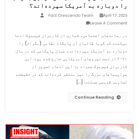
را دوباره به آمریکا سپرده‌اند؟
Fact Crescendo Team
April 17, 2025
On
Leave A Comment
آیا
در رسانه‌های اجتماعی، شماری از کاربران فیسبوک ادعا
طالبان
می‌کنند که گویا طالبان آن پایگاه نظامی (بگرام) را
واقعاً
دوباره به آمریکا سپرده‌اند، همان پایگاهی که در سال
میدان
هوایی
۲۰۲۱ از دست نیروهای آمریکایی خارج شده بود. این
بگرام
کاربران فیس‌بوک همراه با این ادعا، تصویر از
را
هواپیماهای بزرگ را نیز منتشر کرده‌اند که در حقیقت،
دوباره
تصاویر قدیمی هستند. […]
به
آمریکا
Continue Reading
سپرده‌اند؟