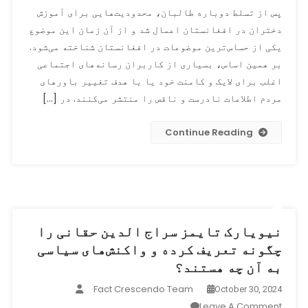
مسئله
پس از تسلط دوباره طالبان، محدودیت‌هایی برای آموزش
مکاتب
دختران در افغانستان اعمال شد و از آن زمان این موضوع
زنان
یکی از حساس‌ترین موضوعات در افغانستان شناخته می‌شود.
در
افغانستان؛
بر همین اساس، بسیاری از کاربران رسانه‌های اجتماعی
هنوز
اغلب برای لایک و کامنت خود یا با هدف تغییر باورهای
هم
مردم اطلاعات نادرست و ناقص را منتشر می‌کنند. در […]
ادعا
های
Continue Reading
دروغ
وجود
دارد!
نیویارک تایمز سراج الدین حقانی را
چگونه تعریف کرده و واکنش‌های سیاسی
به آن چه هستند؟
Fact Crescendo Team
October 30, 2024
On
Leave A Comment