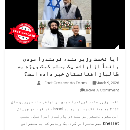
ایا نخست ‌وزیر هند، نریندرا مودی
واقعاً از ارائه یک بسته کمک ویژه به
طالبان افغانستان خبر داده است؟
Fact Crescendo Team
March 9, 2026
On
Leave A Comment
ایا
نخست‌ وزیر هند، نریندرا مودی در اواخر ماه فبروری سال
نخست
۲۰۲۶ به هدف تقویت روابط به Israel سفر کرد. در جریان
‌وزیر
این سفر، نخست‌وزیر هند در پارلمان اسرائیل، یعنی
هند،
نریندرا
Knesset نیز سخنرانی کرد. یک ویدیو که به سخنرانی
مودی