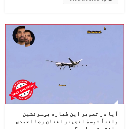
دروازۀ
سپین‌بولدک
همان‌گونه
که
در
تصویر
وایرال‌شده
دیده
می‌شود،
ویران
شده
است؟
آیا در تصویر این طیاره بی‌سرنشین
واقعاً توسط انجینر افغان رضا احمدی
ساخته شده است؟