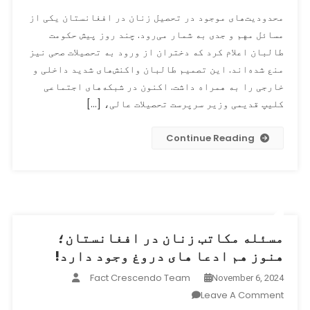
کلیپ
محدودیت‌های موجود در تحصیل زنان در افغانستان یکی از
در
مسائل مهم و جدی به شمار می‌رود. چند روز پیش حکومت
مورد
طالبان اعلام کرد که دختران از ورود به تحصیلات صحی نیز
تحصیل
زنان
منع شده‌اند. این تصمیم طالبان واکنش‌های شدید داخلی و
از
خارجی را به همراه داشت. اکنون در شبکه‌های اجتماعی
ندا
کلیپ قدیمی وزیر سرپرست تحصیلات عالی، […]
محمد
ندیم
Continue Reading
جدید
نیست،
بلکه
تقریباً
دو
سال
مسئله مکاتب زنان در افغانستان؛
پیش
هنوز هم ادعا های دروغ وجود دارد!
است!
Fact Crescendo Team
November 6, 2024
On
Leave A Comment