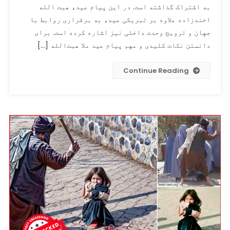
به اشتراک گذاشته است. در این پیام عید، هبت الله
اخندزاده
به
اخندزاده علاوه بر تبریکی عید، به برقراری روابط با
مناسبت
جهان و ترویج وحدت داخلی نیز اشاره کرده است. برای
عید
دانستن نکات کلیدی و مهم پیام عید ملا هبت‌الله […]
فطر؛
دعوت
Continue Reading
به
وحدت
و
در
عین
حال
ګزارش
ها
در
مورد
اختلافات
داخلی!