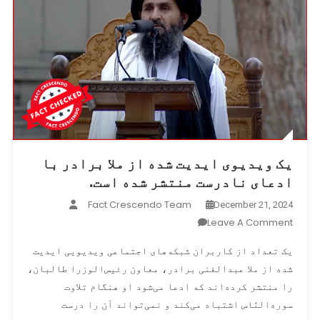
در
پکتیا
پیچیدگی‌های
روابط
را
نشان
می‌دهد!
یک ویدیوی ایدیت شده از ملا برادر با
ادعای نادرست منتشر شده است.
Fact Crescendo Team
December 21, 2024
On
Leave A Comment
یک
یک تعداد از کاربران شبکه‌های اجتماعی ویدیویی ایدیت
ویدیوی
‌شده از ملا عبدالغنی برادر، معاون رئیس‌الوزرا طالبان،
ایدیت
را منتشر کرده‌اند که ادعا می‌شود او هنگام تلاوت
شده
از
سوره‌النّاس اشتباه می‌کند و نمی‌تواند آن را درست