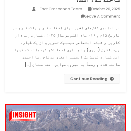
Fact Crescendo Team
October 20, 2025
On
Leave A Comment
آیا
در ادامه‌ی تنش‌های اخیر میان افغانستان و پاکستان، در
در
تاریخ ۱۵م و ۱۶م ماه اکتوبر سال ۲۰۲۵، شماری زیاد از
تصویر
کاربران شبکه اجتماعی فیسبوک تصویری از یک طیاره
این
طیاره
بی‌سرنشین (درون) را با این ادعا نشر کرده‌اند که گویا
بی‌سرنشین
این طیاره توسط یک انجینر افغان به‌نام رضا احمدی
واقعاً
ساخته شده و رسماً به نیروی هوایی افغانستان […]
توسط
انجینر
Continue Reading
افغان
رضا
احمدی
ساخته
شده
است؟