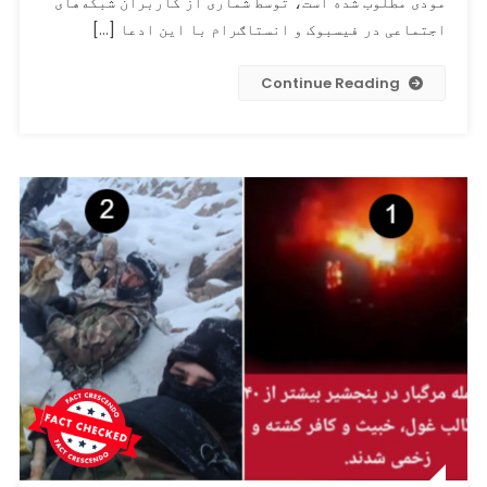
مودی مطلوب شده است، توسط شماری از کاربران شبکه‌های
واقعاً
اجتماعی در فیسبوک و انستاګرام با این ادعا […]
از
ارائه
Continue Reading
یک
بسته
کمک
ویژه
به
طالبان
افغانستان
خبر
داده
است؟