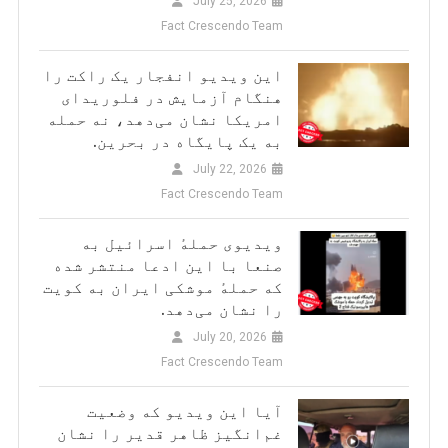
July 25, 2026
Fact Crescendo Team
این ویدیو انفجار یک راکت را
هنگام آزمایش در فلوریدای
امریکا نشان می‌دهد، نه حمله
به یک پایگاه در بحرین.
July 22, 2026
Fact Crescendo Team
ویدیوی حملهٔ اسرائیل به
صنعا با این ادعا منتشر شده
که حملهٔ موشکی ایران به کویت
را نشان می‌دهد.
July 20, 2026
Fact Crescendo Team
آیا این ویدیو که وضعیت
غم‌انگیز ظاهر قدیر را نشان