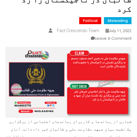
کرد
Political
Misleading
Fact Crescendo Team
July 11, 2022
On
Leave A Comment
جبهه
مقاومت
ملی
گفت‌وگو
با
طالبان
در
تاجیکستان
را
رد
کرد
شماری از رسانه‌ها و کاربران رسانه‌های اجتماعی از برگزاری
یک نشست میان جبهه مقاومت ملی و طالبان خبر داده‌اند. آنان
مدعی اند که جبهه مقاومت ملی به رهبری احمد مسعود با طالبان