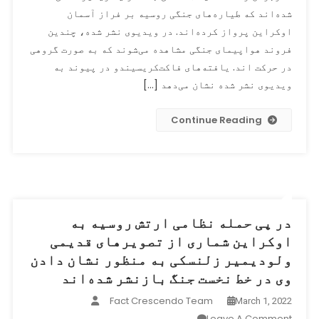
شده‌اند که طیاره‌های جنگی روسیه بر فراز آسمان
با
یورش
اوکراین پرواز کرده‌اند. در ویدیوی نشر شده، چندین
نظامی
فروند هواپیمای جنگی مشاهده می‌شوند که به صورت گروهی
روسیه
در حرکت اند. یافته‌های فاکت‌کریسیندو در پیوند به
به
ویدیوی نشر شده نشان می‌دهد […]
اوکراین
یک
Continue Reading
ویدیو
قدیمی
از
رژه
نظامیان
روسی
در پی حمله نظامی ارتش روسیه به
همه‌گانی
اوکراین شماری از تصویرهای قدیمی
شد
ولودیمیر زلنسکی به منظور نشان دادن
وی در خط نخست جنگ بازنشر شده‌اند
Fact Crescendo Team
March 1, 2022
On
Leave A Comment