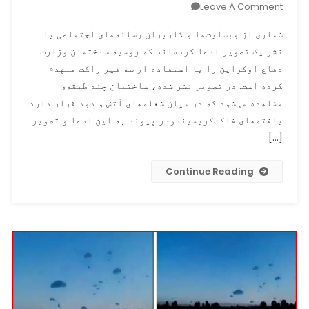
On
Leave A Comment
تصویر
شماری از وبسایت‌ها و کاربران رسانه‌های اجتماعی با
قدیمی
نشر یک تصویر ادعا کرده‌اند که روسیه ساختمان وزارت
برج
دفاع اوکراین را با استفاده از سه فیر راکت منهدم
الجلا
به
کرده است. در تصویر نشر شده، ساختمان چند طبقه‌ی
عنوان
مشاهده می‌شود که در میان شعله‌های آتش و دود قرار دارد.
ساختمان
یافته‌های فاکت‌کریسیندودر پیوند به این ادعا و تصویر
ویران
[…]
شده
وزارت
Continue Reading
دفاع
اوکراین
همه‌گانی
شد