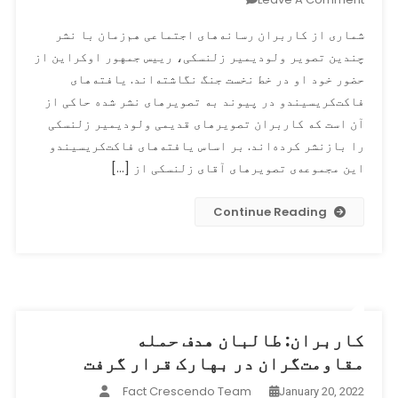
در
شماری از کاربران رسانه‌های اجتماعی هم‌زمان با نشر
پی
چندین تصویر ولودیمیر زلنسکی، رییس جمهور اوکراین از
حمله
حضور خود او در خط نخست جنگ نگاشته‌اند. یافته‌های
نظامی
ارتش
فاکت‌کریسیندو در پیوند به تصویرهای نشر شده حاکی از
روسیه
آن است که کاربران تصویرهای قدیمی ولودیمیر زلنسکی
به
را بازنشر کرده‌اند. بر اساس یافته‌های فاکت‌کریسیندو
اوکراین
این مجموعه‌ی تصویرهای آقای زلنسکی از […]
شماری
از
Continue Reading
تصویرهای
قدیمی
ولودیمیر
زلنسکی
به
منظور
کاربران: طالبان هدف حمله
نشان
مقاومت‌گران در بهارک قرار گرفت
دادن
وی
Fact Crescendo Team
January 20, 2022