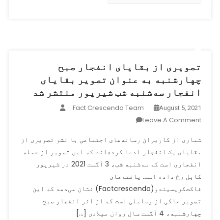
کاروان
طالبان
در
پنجشیر
خبر
داده‌اند
تصویری از بقایای انفجار صبح
چهارشنبه به عنوان تصویر بقایای
انفجار سه‌شنبه شب شیرپور منتشر شد
Fact Crescendo Team
August 5, 2021
On
Leave A Comment
تصویری
شماری از کاربران رسانه‌های اجتماعی با نشر تصویری از
از
بقایای یک انفجار ادعا کرده‌اند که این تصویر از حمله
بقایای
انفجاری است که سه‌شنبه شب، 3 آگست 2021 در شیرپور
انفجار
صبح
کابل رخ داده است. یافته‌های
چهارشنبه
فاکت‌کریسیندو(Factcrescendo) نشان می‌دهد که این
به
تصویر حاکی از وسایلی است که از اثر انفجار صبح
عنوان
چهارشنبه، 4 آگست سال روان میلادی […]