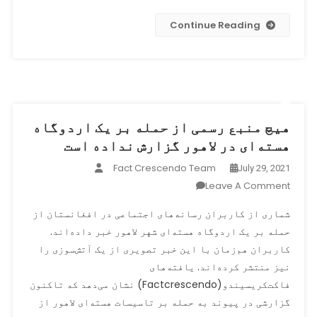
تصویر
بقایای
Continue Reading
انفجار
سه‌شنبه
شب
شیرپور
منتشر
شد
هیچ منبع رسمی از حمله بر یک اردوگاه
هسته‌ای در لاهور گزارش نداده است
Fact Crescendo Team
July 29, 2021
On
Leave A Comment
هیچ
شماری از کاربران رسانه‌های اجتماعی در افغانستان از
منبع
حمله بر یک اردوگاه هسته‌ای شهر لاهور خبر داده‌اند.
رسمی
کاربران هم‌زمان با این خبر تصویری از یک آتش‌سوزی را
از
حمله
نیز منتشر کرده‌اند. یافته‌های
بر
فاکت‌کریسیندو(Factcrescendo) نشان می‌دهد که تاکنون
یک
گزارشی در پیوند به حمله بر تاسیسات هسته‌ای لاهور از
اردوگاه