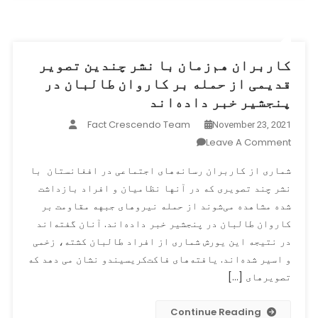
شهر
کابل
خبر
داده‌اند
کاربران هم‌زمان با نشر چندین تصویر
قدیمی از حمله بر کاروان طالبان در
پنجشیر خبر داده‌اند
Fact Crescendo Team
November 23, 2021
On
Leave A Comment
کاربران
شماری از کاربران رسانه‌های اجتماعی در افغانستان با
هم‌زمان
نشر چند تصویری که در آنها نظامیان و افراد بازداشت
با
شده مشاهده می‌شوند از حمله نیروهای جبهه مقاومت بر
نشر
چندین
کاروان طالبان در پنجشیر خبر داده‌اند. آنان گفته‌اند
تصویر
در نتیجه این یورش شماری از افراد طالبان کشته، زخمی
قدیمی
و اسیر شده‌اند. یافته‌های فاکت‌کریسیندو نشان می دهد که
از
تصویرهای […]
حمله
بر
Continue Reading