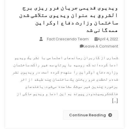
ویدیوی قدیمی جریان فرو ریزی برج
الشروق به عنوان ویدیوی متلاشی شدن
ساختمان وزارت دفاع اوکراین
همه‌گانی شد
Fact Crescendo Team
April 4, 2022
On
Leave A Comment
ویدیوی
شماری از کاربران رسانه‌های اجتماعی با نشر یک ویدیو
قدیمی
ادعا کرده‌اند که روسیه با پرتاپ سه فیر راکت ساختمان
جریان
وزارت دفاع اوکراین را منهدم کرده است. در ویدیوی نشر
فرو
ریزی
شده، لحظه‌ی فرو ریختن یک ساختمان چند طبقه از اثر
برج
برخورد چندین فیر موشک مشاهده می‌شود. یافته‌های
الشروق
فاکت‌کریسیندودر پیوند به این ادعا و ویدیو حاکی از
به
[…]
عنوان
ویدیوی
Continue Reading
متلاشی
شدن