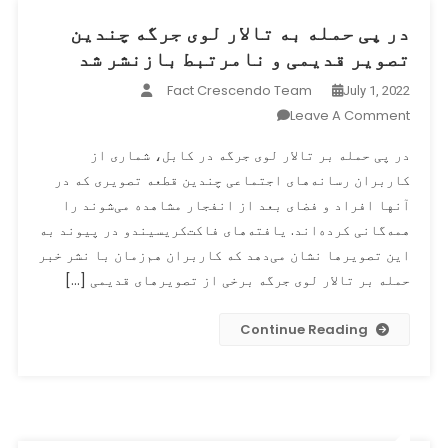
در پی حمله به تالار لوی جرگه چندین
تصویر قدیمی و نامرتبط بازنشر شد
Fact Crescendo Team
July 1, 2022
On
Leave A Comment
در
در پی حمله بر تالار لوی جرگه در کابل، شماری از
پی
کاربران رسانه‌های اجتماعی چندین قطعه تصویری که در
حمله
آنها افراد و فضای بعد از انفجار مشاهده می‌شوند را
به
تالار
همه‌گانی کرده‌اند. یافته‌های فاکت‌کریسیندو در پیوند به
لوی
این تصویرها نشان می‌دهد که کاربران هم‌زمان با نشر خبر
جرگه
حمله بر تالار لوی جرگه برخی از تصویرهای قدیمی […]
چندین
تصویر
Continue Reading
قدیمی
و
نامرتبط
بازنشر
شد