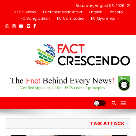
Ski
Saturday, August 08, 2026
t
FC Sri Lanka
Factcrescendo India
English
Pashto
conten
FC Bangladesh
FC Cambodia
FC Myanmar
Fact Crescendo
The fact behind every news!
Afghanistan
TAG:
ATTACK