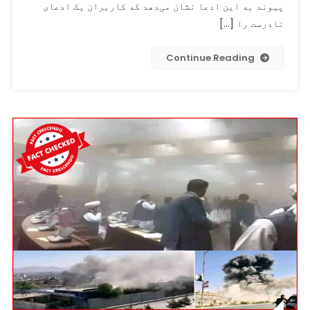
عامل
پیوند به این ادعا نشان می‌دهد که کاربران یک ادعای
حمله
نادرست را […]
انتحاری
در
Continue Reading
مقابل
سفارت
روسیه
نام
برده
است