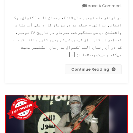
On
Leave A Comment
رحمان
در اواخر ماه نومبر سال ۲۰۲۵، رحمان الله لکنوال، یک
الله
افغان، به اتهام حمله به دو سرباز گارد ملی آمریکا در
لکنوال،
واشنګتن دی سی دستگیر شد. همزمان در تاریخ ۲۸ نومبر،
که
در
تعدادی از کاربران فیسبوک یک ویدیو کلیپ منتشر کردند
واشنګتن
که در آن رحمان الله لکنوال به زبان انگلیسی صحبت
به
می‌کند و می‌گوید: «ما از […]
حمله
بر
Continue Reading
گارد
ملی
آمریکا
متهم
است،
یک
ویدیو
کلیپ
که