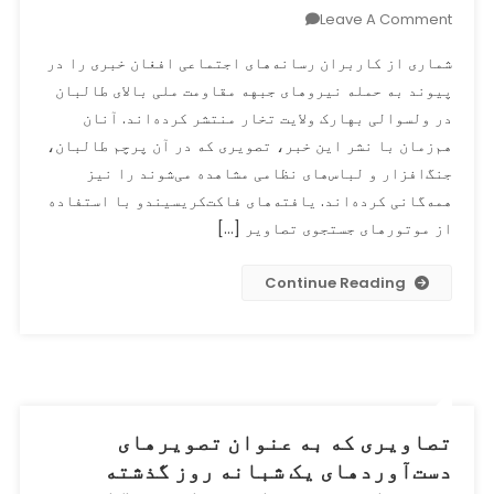
در
On
Leave A Comment
خط
کاربران:
نخست
شماری از کاربران رسانه‌های اجتماعی افغان خبری را در
طالبان
جنگ
پیوند به حمله نیروهای جبهه مقاومت ملی بالای طالبان
هدف
بازنشر
در ولسوالی بهارک ولایت تخار منتشر کرده‌اند. آنان
حمله
شده‌اند
مقاومت‌گران
هم‌زمان با نشر این خبر، تصویری که در آن پرچم طالبان،
در
جنگ‌افزار و لباس‌های نظامی مشاهده می‌شوند را نیز
بهارک
همه‌گانی کرده‌اند. یافته‌های فاکت‌کریسیندو با استفاده
قرار
از موتورهای جستجوی تصاویر […]
گرفت
Continue Reading
تصاویری که به عنوان تصویرهای
دست‌آوردهای یک شبانه روز گذشته