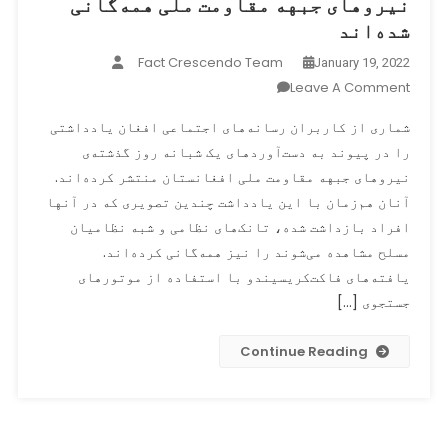
نیروهای جبهه مقاومت ملی همه‌گانی
شده‌اند
Fact Crescendo Team
January 19, 2022
On
Leave A Comment
تصاویری
شماری از کاربران رسانه‌های اجتماعی افغان یادداشتی
که
را در پیوند به دست‌آوردهای یک شبانه روز گذشته‌ی
به
نیروهای جبهه مقاومت ملی افغانستان منتشر کرده‌اند.
عنوان
تصویرهای
آنان هم‌زمان با این یادداشت چندین تصویری که در آنها
دست‌آوردهای
افراد بازداشت شده، تانک‌های نظامی و شبه نظامیان
یک
مسلح مشاهده می‌شوند را نیز همه‌گانی کرده‌اند.
شبانه
یافته‌های فاکت‌کریسیندو با استفاده از موتورهای
روز
جستجوی […]
گذشته
نیروهای
Continue Reading
جبهه
مقاومت
ملی
همه‌گانی