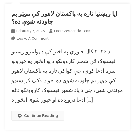
ایا رېښتیا تازه په پاکستان لاهور کې موټر بم
چاودنه شوې ده؟
February 5, 2026
Fact Crescendo Team
On
Leave A Comment
ایا
د ۲۰۲۶ کال جنوري په اخیر کې د ټولنیزو رسنیو
رېښتیا
تازه
فیسبوک ګڼ شمېر کاروونکو د یو انځور په خپرولو
په
سره ادعا کړې، چې ګواکې تازه په پاکستان لاهور
پاکستان
کې موټر بم چاودنه شوې ده. خو د فکټ کریسنډو
لاهور
کې
موندنې ښیي، چې د یاد شمېر فیسبوک کاروونکو دغه
موټر
ادعا دروغ ده او خپور شوی انځور د […]
بم
چاودنه
شوې
Continue Reading
ده؟