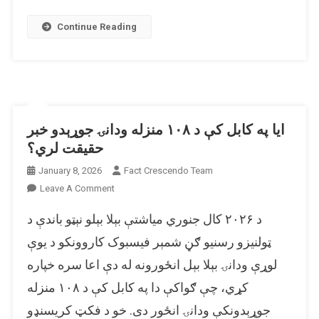
چې
په
Continue Reading
قوم
پښتون
دی؟
ایا په کابل کې د ۱۰۸ منزله ودانۍ جوړېدو خبر
حقیقت لري؟
January 8, 2026
Fact Crescendo Team
On
Leave A Comment
ایا
د ۲۰۲۶ کال جنوري میاشتې بېلا بېلو نېټو باندې د
په
کابل
ټولنیزو رسنیو ګڼ شمېر فیسبوک کاروونکو د یوې
کې
لوړې ودانۍ بېلا بېل انځورونه له دې اعا سره خپاره
د
کړي، چې ګواکې دا په کابل کې د ۱۰۸ منزله
۱۰۸
منزله
جوړېدونکې ودانۍ انځور دی. خو د فکټ کریسنډو
ودانۍ