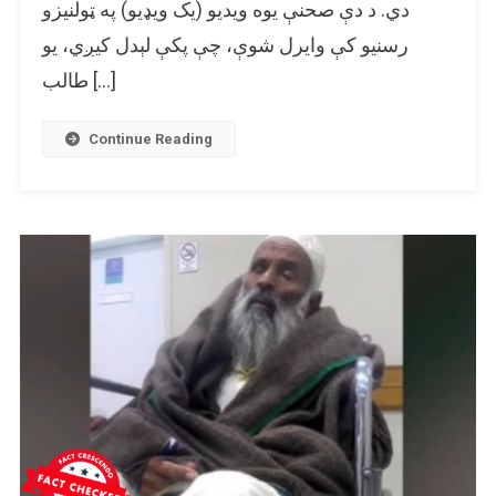
دي. د دې صحنې یوه ویدیو (یک ویډیو) په ټولنیزو
مهال
رسنیو کې وایرل شوې، چې پکې لېدل کیږي، یو
د
ویډیو
طالب […]
هغه
صحنه
Continue Reading
رېښتیا
ده،
چې
یو
طالب
مخامخ
پر
یوې
ښځې
ډزې
کوي؟