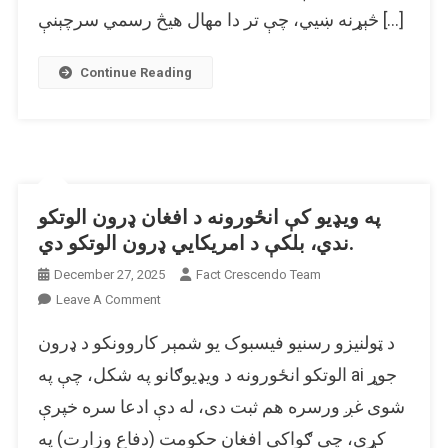
څېړنه ښیي، چې تر دا مهال هیڅ رسمي سرچېنې […]
جوړېدو
خبر
حقیقت
Continue Reading
لري؟
په ویډیو کې انځورونه د افغان ډرون الوتکو
ندي، بلکې د امریکایي ډرون الوتکو دي.
December 27, 2025
Fact Crescendo Team
On
Leave A Comment
په
د ټولنیزو رسنیو فیسبوک یو شمېر کاروونکو د ډرون
ویډیو
کې
الوتکو انځورونه د ویډیوګانو په شکل، چې په ai جوړ
انځورونه
شوی غږ ورسره هم ثبت دی، له دې ادعا سره خپرې
د
کړې، چې ګواکې افغان حکومت (دفاع وزارت) په
افغان