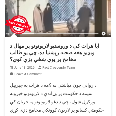
ایا هرات کې د وروستیو لاریونونو پر مهال د
ویډیو هغه صحنه رېښتیا ده، چې یو طالب
مخامخ پر یوې ښځې ډزې کوي؟
June 13, 2026
Fact Crescendo Team
On
Leave A Comment
ایا
د روانې جون میاشتې په 9مه د هرات په جبرییل
هرات
کې
سیمه د حکومت پر وړاندې د لاریونونو خبرونه
د
ورکړل شول، چې د دغو لاریونونو په جریان کې
وروستیو
حکومتي کسانو پر لاریون کوونکي مخامخ ډزې کړي
لاریونونو
پر