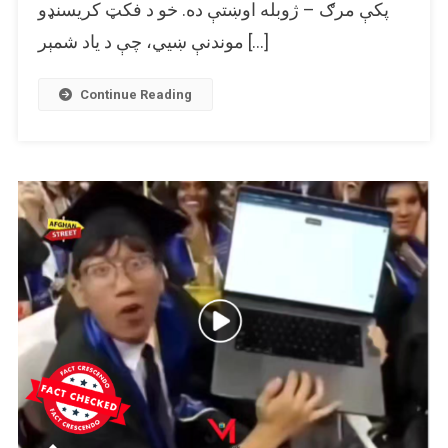
پکې مرګ – ژوبله اوښتې ده. خو د فکټ کریسنډو
چاودنې
موندنې ښیي، چې د یاد شمېر […]
له
ناسمې
ادعا
Continue Reading
سره
خپاره
شوي
دي.