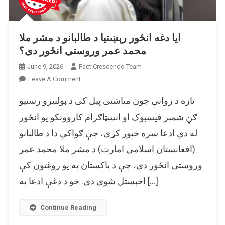
ایا دغه انځور رېښتیا د طالبانو د مشر ملا
محمد عمر وروستی انځور دی؟
June 9, 2026
Fact Crescendo Team
On
Leave A Comment
ایا
تازه د روانې جون میاشتې پیل کې د ټولنیزو رسنیو
دغه
انځور
ګڼ شمېر فیسبوک او انسټاګرام کاروونکو یو انځور
رېښتیا
له دې ادعا سره خپور کړی، چې ګواکې دا د طالبانو
د
(افغانستان اسلامي امارت) د مشر ملا محمد عمر
طالبانو
د
وروستی انځور دی، چې د پاکستان په یو روغتون کې
مشر
اخېستل شوی دی. خو د دغې ادعا په […]
ملا
محمد
عمر
Continue Reading
وروستی