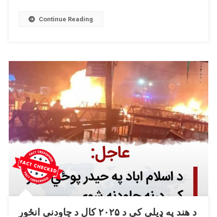
امله
نه،
Continue Reading
بلکې
د
ځمکې
پر
سر
شخړې
له
امله
راټول
شوي
دي.
د هند په ډیلي کې د ۲۰۲۵ کال د چاودنې انځور