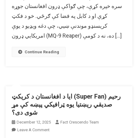
9
سره خپره کړې، چې ګواکې ډرون افغانستان جوړه
Reaper)
کړې او د کابل په فضا کې ګرځي. خو د فکټ
ډرون
ویډیو
کریسنډو موندنې ښیي، چې دغه ویډیو د یوې
له
امریکایي ډرون (MQ-9 Reaper) ده، نه د کومې […]
دې
ادعا
سره
Continue Reading
خپره
شوې،
چې
ګواکې
دا
افغان
ایا د افغانستان د کرېکټ (Super Fan) رحیم
ډرون
صدیقي رېښتیا یوه ټرافیکي پېښه کې مړ
الوتکه
شوی دی؟
ده.
December 12, 2025
Fact Crescendo Team
On
Leave A Comment
ایا