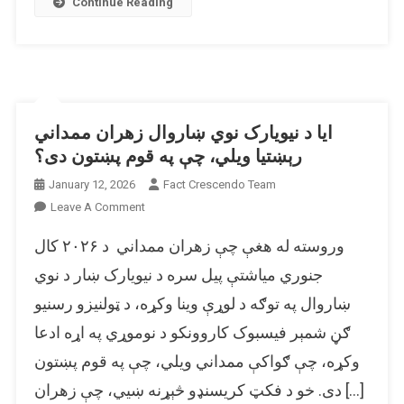
Continue Reading
ایا د نیویارک نوي ښاروال زهران ممداني
رېښتیا ویلي، چې په قوم پښتون دی؟
January 12, 2026
Fact Crescendo Team
On
Leave A Comment
ایا
وروسته له هغې چې زهران ممداني د ۲۰۲۶ کال
د
نیویارک
جنوري میاشتې پیل سره د نیویارک ښار د نوي
نوي
ښاروال په توګه د لوړې وینا وکړه، د ټولنیزو رسنیو
ښاروال
ګڼ شمېر فیسبوک کاروونکو د نوموړي په اړه ادعا
زهران
ممداني
وکړه، چې ګواکې ممداني ویلي، چې په قوم پښتون
رېښتیا
دی. خو د فکټ کریسنډو څېړنه ښیي، چې زهران […]
ویلي،