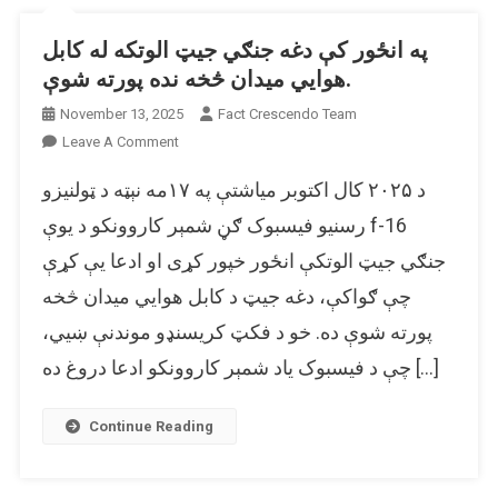
پاکستانی
سیاستوال
په انځور کې دغه جنګي جیټ الوتکه له کابل
(ولي
هوایي میدان څخه نده پورته شوې.
خان)
November 13, 2025
Fact Crescendo Team
مخاطب
ګرځولی
On
Leave A Comment
دی.
په
د ۲۰۲۵ کال اکتوبر میاشتې په ۱۷مه نېټه د ټولنیزو
انځور
کې
رسنیو فیسبوک ګڼ شمېر کاروونکو د یوې f-16
دغه
جنګي جیټ الوتکې انځور خپور کړی او ادعا یې کړې
جنګي
چې ګواکې، دغه جیټ د کابل هوایي میدان څخه
جیټ
الوتکه
پورته شوې ده. خو د فکټ کریسنډو موندنې ښیي،
له
چې د فیسبوک یاد شمېر کاروونکو ادعا دروغ ده […]
کابل
هوایي
میدان
Continue Reading
څخه
نده