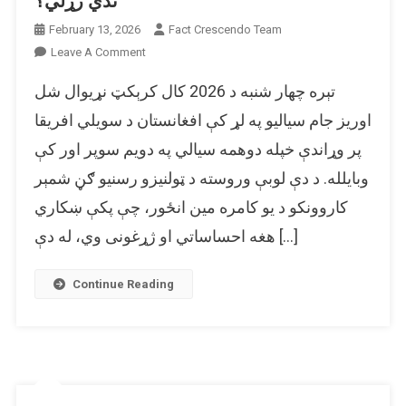
ندي ژړلي؟
February 13, 2026
Fact Crescendo Team
On
Leave A Comment
په
تېره چهار شنبه د 2026 کال کرېکټ نړیوال شل
انځور
کې
اوریز جام سیالیو په لړ کې افغانستان د سویلي افریقا
کامره
پر وړاندې خپله دوهمه سیالي په دویم سوپر اور کې
مین
وبایلله. د دې لوبې وروسته د ټولنیزو رسنیو ګڼ شمېر
د
افغانستان
کاروونکو د یو کامره مین انځور، چې پکې ښکاري
او
هغه احساساتي او ژړغونی وي، له دې […]
سویلي
افریقا
ترمنځ
Continue Reading
کرېکټ
سیالۍ
پر
مهال
ندي
ژړلي؟