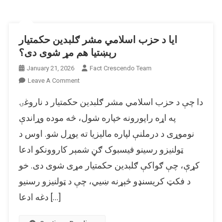
ایا د حزب اسلامي مشر ګلبدین حکمتیار
رېښتیا هم مړ شوی دی؟
January 21, 2026
Fact Crescendo Team
On
Leave A Comment
ایا
دا چې د حزب اسلامي مشر ګلبدین حکمتیار د ناروغۍ
د
حزب
په اړه راپورونه خپاره شول، څه موده وړاندې
اسلامي
نوموړی د درملنې لپاره مالیزیا ته یوړل شو. اوس د
مشر
ټولنیزو رسینو فیسبوک ګڼ شمېر کاروونکو ادعا
ګلبدین
حکمتیار
کړې، چې ګواکې ګلبدین حکمتیار مړی شوی دی. خو
رېښتیا
د فکټ کریسنډو څېړنه ښیي، چې د ټولنیزو رسنیو
هم
مړ
دغه ادعا […]
شوی
دی؟