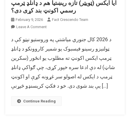
ایا ایکس (ټویټر) تازه رېښتیا هم د ډانلډ ټرمپ
رسمي اکونټ بند کړی دی؟
February 9, 2026
Fact Crescendo Team
On
Leave A Comment
ایا
د 2026 کال جنوري میاشتې په وروستیو نېټو کې د
ایکس
(ټویټر)
ټولنیزو رسینو فیسبوک یو شمېر کاروونکو د ډانلډ
تازه
ټرمپ ایکس اکونټ ته مطلوب یو انځور (سکرین
رېښتیا
شاټ) له دې ادعا سره خپور کړی، چې ګواکې ډانلډ
هم
د
ټرمپ د ایکس له اصولو سر غړونه کړې او اکونټ
ډانلډ
یې بند شوی دی. خو د فکټ کریسنډو څېړنې […]
ټرمپ
رسمي
اکونټ
Continue Reading
بند
کړی
دی؟