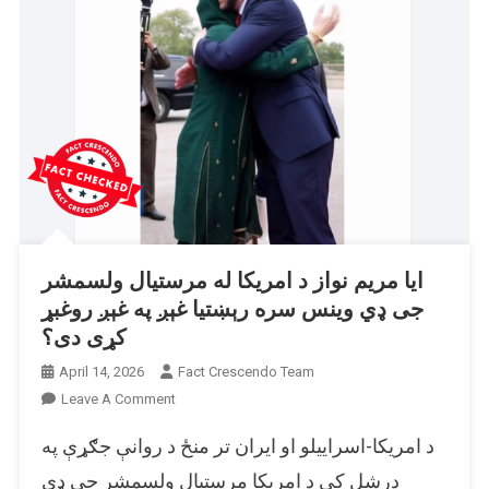
ایا مریم نواز د امریکا له مرستیال ولسمشر
جی ډي وینس سره رېښتیا غېږ په غېږ روغبړ
کړی دی؟
April 14, 2026
Fact Crescendo Team
On
Leave A Comment
ایا
د امریکا-اسراییلو او ایران تر منځ د روانې جګړې په
مریم
نواز
درشل کې د امریکا مرستیال ولسمشر جی ډي