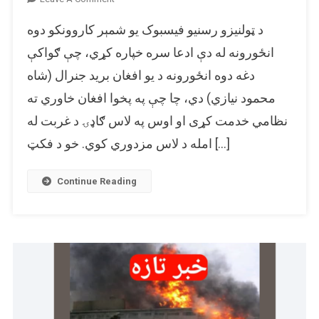
ایا
د ټولنیزو رسنیو فیسبوک یو شمېر کاروونکو دوه
دا
دوه
انځورونه له دې ادعا سره خپاره کړي، چې ګواکې
جلا
دغه دوه انځورونه د یو افغان برید جنرال (شاه
انځورونه
محمود نیازي) دي، چا چې په پخوا افغان خاوري ته
رېښتیا
د
نظامي خدمت کړی او اوس په لاس ګاډۍ د غربت له
یو
امله د لاس مزدوري کوي. خو د فکټ […]
برید
جنرال
(شاه
Continue Reading
محمود
نیازي)
دي؟