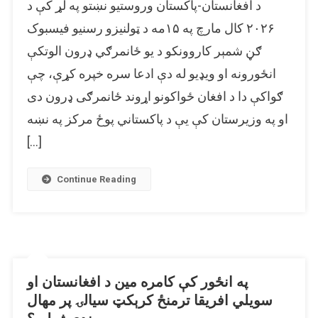
د افغانستان-پاکستان وروستیو نښتو په لړ کې د
په
لاندې
۲۰۲۶ کال مارچ په ۱۵مه د ټولنیزو رسنیو فیسبوک
ویډیو
ګڼ شمېر کاروونکو د یو ځانمرګي ډرون الوتکې
او
انځورونه او ویډیو له دې ادعا سره خپره کړې، چې
انځورونو
کې
ګواکې دا د افغان ځواکونو اړوند ځانمرګی ډرون دی
ځانمرګی
او په وزیرستان کې یې د پاکستاني پوځ مرکز په نښه
ډرون
د
[…]
افغان
ځواکونو
Continue Reading
دی
او
په
وزیرستان
کې
یې
په انځور کې کامره مین د افغانستان او
برید
سویلي افریقا ترمنځ کرېکټ سیالۍ پر مهال
کړی؟