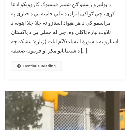
د ټولنیزو رسنیو ګڼ شمېر فیسبوک کاروونکو ادعا
ایت
الله
کړې، چې ګواکې ایران د علي خامنه یي د جنازی په
علي
مراسمو کي د هر هېواد استازو ته جلا-جلا آیتونه د
خامنه
تلاوت لپاره ټاکلی وه، چې له جملې یې د پاکستان
یي
جنازې
استازو ته د سورة النساء 76م ایات (ژباړه: بیشکه چه
مراسمو
د شیطانانو مکر او فریبونه ضعیفه […]
کې
د
پاکستان
Continue Reading
استازو
ته
د
قران
کوم
ایات
تلاوت
شوی
دی؟