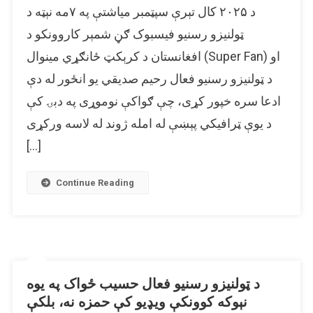
د ۲۰۲۵ کال تېرې سپټمبر میاشتې په ۷مه نېټه د
د
افغانستان
ټولنیزو رسنیو فیسبوک ګڼ شمېر کاروونکو د
د
افغانستان د کرېکټ ځانګړي مینوال (Super Fan) او
کرېکټ
د ټولنیزو رسنیو فعال رحیم صدیقي یو انځور له دې
(Super
Fan)
ادعا سره خپور کړی، چې ګواکې نوموړی په دبۍ کې
رحیم
د یوې ټرافیکي پېښې له امله ژوند له لاسه ورکړی
صدیقي
رېښتیا
[…]
یوه
ټرافیکي
Continue Reading
پېښه
کې
مړ
شوی
دی؟
د ټولنیزو رسنیو فعال حسیب ځواک په یوه
نېوکه کوونکې ویډیو کې حمزه نه، بلکې