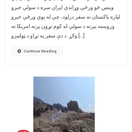
د
وینس څو ورځې وړاندې ایران سره د سولې خبرو
امریکا
لپاره پاکستان ته سفر درلود، چې له یوې ورځې خبرو
له
مرستیال
وروسته بېرته د سولې له کوم تړون پرته امریکا ته
ولسمشر
ولاړ. د دې سفر په تړاو د ټولنیزو […]
جی
ډي
وینس
Continue Reading
سره
رېښتیا
غېږ
په
غېږ
روغبړ
کړی
دی؟