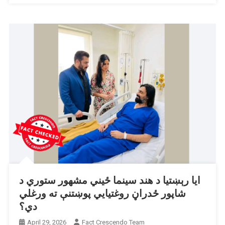
کاروولو
له
امله
لغوه
اعلان
شو؟
ایا رېښتیا د هند سینما ځیني مشهور ستوري د
شاپور ځدراڼ روغتیایي پوښتنې ته ورغلي
دي؟
April 29, 2026
Fact Crescendo Team