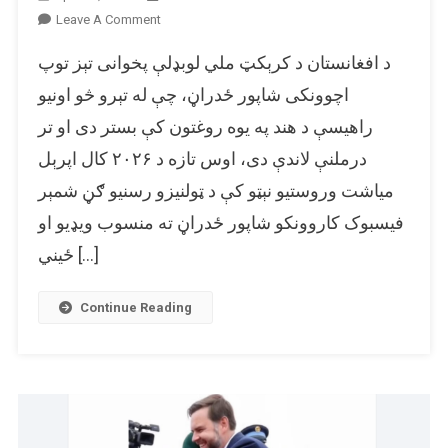
On
Leave A Comment
ایا
د افغانستان د کرېکټ ملي لوبډلې پخوانی تېز توپ
رېښتیا
د
اچوونکی شاپور ځدراڼ، چې له تېرو څو اونیو
هند
راهیسې د هند په یوه روغتون کې بستر دی او تر
سینما
درملنې لاندې دی، اوس تازه د ۲۰۲۶ کال اپرېل
ځیني
مشهور
میاشت وروستیو نېټو کې د ټولنیزو رسنیو ګڼ شمېر
ستوري
فیسبوک کاروونکو شاپور ځدراڼ ته منسوب ویډیو او
د
شاپور
ځیني […]
ځدراڼ
روغتیایي
Continue Reading
پوښتنې
ته
ورغلي
دي؟