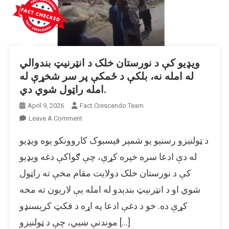
ویډیو کې د نورستان خلک د انټرنیټ بندوالي
له امله نه، بلکې د ځمکې پر سر شخړې له
امله راټول شوي دي.
April 9, 2026
Fact Crescendo Team
On
Leave A Comment
ویډیو
د ټولنیزو رسنیو یو شمېر فیسبوک کاروونکو یوه ویډیو
کې
د
له دې ادعا سره خپره کړې، چې ګواکې دغه ویډیو
نورستان
کې د نورستان خلک دولایت مقام مخې ته راټول
خلک
شوي او د انټرنیټ بندېدو له امله یې لاریون ته مخه
د
انټرنیټ
کړې ده. خو د دغې ادعا په اړه د فکټ کریسنډو
بندوالي
موندنې ښیي، چې د ټولنیزو […]
له