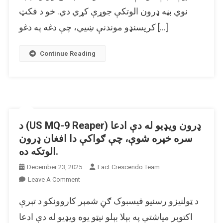
ډرون
نوي بڼه ډرون الوتکې جوړې کړي دي. خو د فکټ
الوتکو
کریسنډو موندنې ښیي، چې دغه په دغو […]
ندي،
بلکې
د
Continue Reading
امریکایي
ډرون
الوتکو
دي.
د (US MQ-9 Reaper) ډرون ویډیو له دې ادعا
سره خپره شوې، چې ګواکې دا افغان ډرون
الوتکه ده.
December 23, 2025
Fact Crescendo Team
On
Leave A Comment
د
د ټولنیزو رسنیو فیسبوک ګڼ شمېر کاروونکو د تېرې
(US
MQ-
اکتوبر میاشتې په بېلا بېلو نیټو یوه ویډیو له دې ادعا