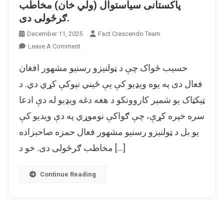
پاکستانی سیاستوال (ولي خان) مخاطب
ګرځولی دی.
December 11, 2025
Fact Crescendo Team
On
Leave A Comment
د
حسیب ځواک چې د ټولنیزو رسنیو مشهور افغان
ټولنیزو
رسنیو
فعال دی په یوه ویډیو کې یې ځیني نېوکې کړي دي. د
فعال
ټیکټاک یو شمېر کاروونکو د هغه دغه ویډیو له دې ادعا
حسیب
سره خپره کړې، چې ګواکې نوموړي په دې ویدیو کې
ځواک
په
یو بل د ټولنیزو رسنیو مشهور فعال حمزه صاحبزاده
یوه
مخاطب ګرځولی دی. خو د […]
نېوکه
کوونکې
ویډیو
Continue Reading
کې
حمزه
نه،
بلکې