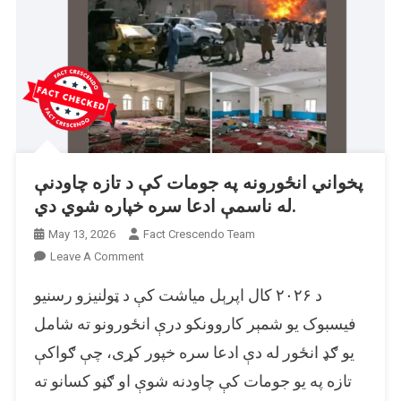
پخواني انځورونه په جومات کې د تازه چاودنې
له ناسمې ادعا سره خپاره شوي دي.
May 13, 2026
Fact Crescendo Team
On
Leave A Comment
پخواني
د ۲۰۲۶ کال اپرېل میاشت کې د ټولنیزو رسنیو
انځورونه
په
فیسبوک یو شمېر کاروونکو درې انځورونو ته شامل
جومات
یو ګډ انځور له دې ادعا سره خپور کړی، چې ګواکې
کې
تازه په یو جومات کې چاودنه شوې او ګڼو کسانو ته
د
تازه