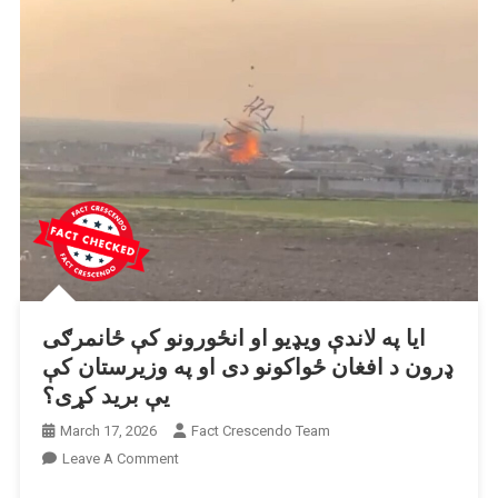
د
چاودنې
له
ادعا
سره
خپور
شوی
دی.
ایا په لاندې ویډیو او انځورونو کې ځانمرګی
ډرون د افغان ځواکونو دی او په وزیرستان کې
یې برید کړی؟
March 17, 2026
Fact Crescendo Team
On
Leave A Comment
ایا