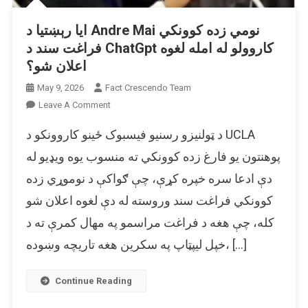
ایا رېښتیا د Andre Mai نومي زده کوونکي
فراغت سند د ChatGpt کاروولو له امله لغوه
اعلان شو؟
May 9, 2026
Fact Crescendo Team
On
Leave A Comment
ایا
د ټولنیزو رسنیو فیسبوک ځینو کاروونکو د UCLA
رېښتیا
د
پوهنتون یو فارغ زده کوونکي ته منسوب یوه ویډیو له
Andre
دې ادعا سره خپره کړې، چې ګواکې د نوموړي زده
Mai
کوونکي فراغت سند وروسته له دې لغوه اعلان شو
نومي
زده
کله، چې هغه د فراغت مراسمو په مهال کمرې ته د
کوونکي
خپل لیپټاپ په سکرین هغه تاریچه وښوده، […]
فراغت
سند
د
Continue Reading
ChatGpt