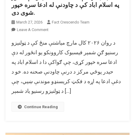
په اسلام اباد کې د چاودنې له ادعا سره خپور
شوی دی.
March 27, 2026
Fact Crescendo Team
On
Leave A Comment
د
د روان ۲۰۲۶ کال مارچ میاشتې منځ کې د ټولنیزو
هند
په
رسنیو ګڼ شمېر فیسبوک کاروونکو یو انځور له دې
ډیلي
ادعا سره خپور کړی، چې ګواکې دا د اسلام اباد په
کې
حیدر پوځي مرکز د درنې چاودنې صحنه ده. خو د
د
۲۰۲۵
دغې ادعا په اړه د فکټ کریسنډو موندنې ښیي، چې
کال
د ټولنیزو رسنیو یاد شمېر […]
د
چاودنې
انځور
Continue Reading
په
اسلام
اباد
کې