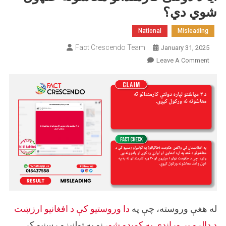
شوي دي؟
National
Misleading
Fact Crescendo Team
January 31, 2025
On
Leave A Comment
ایا
د
دولتی
کارمندانو
معاشونه
ځنډول
شوي
دي؟
له هغې وروسته، چې په
دا وروستیو کې د افغانیو ارزښت
د ډالرو پر وړاندې په کمېدو شو
، نو په ټولنیزو رسنیو کې