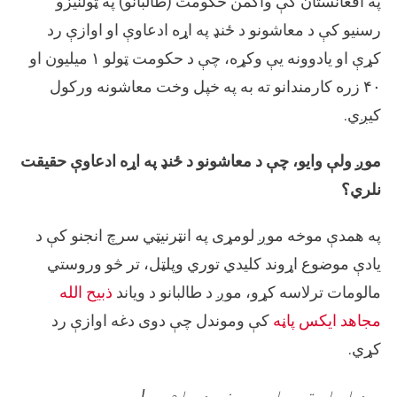
په افغانستان کې واکمن حکومت (طالبانو) په ټولنیزو
رسنیو کې د معاشونو د ځنډ په اړه ادعاوې او اوازې رد
کړې او یادوونه یې وکړه، چې د حکومت ټولو ۱ میلیون او
۴۰ زره کارمندانو ته به په خپل وخت معاشونه ورکول
کیږي.
موږ ولې وایو، چې د معاشونو د ځنډ په اړه ادعاوې حقیقت
نلري؟
په همدې موخه موږ لومړی په انټرنیټي سرچ انجنو کې د
یادې موضوع اړوند کلیدي توري وپلټل، تر څو وروستي
مالومات ترلاسه کړو، موږ د طالبانو د ویاند
ذبیح الله
مجاهد ایکس پاڼه
کې وموندل چې دوی دغه اوازې رد
کړي.
د امارتي مامورینو د پام وړ!