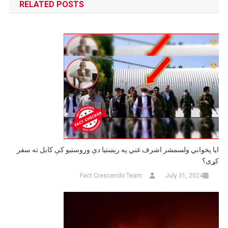
RELATED POSTS
ایا پخواني ولسمشر اشرف غني په رېښتیا دې وروستیو کې کابل ته سفر
کړی؟
Fact Crescendo Team
July 31, 2024