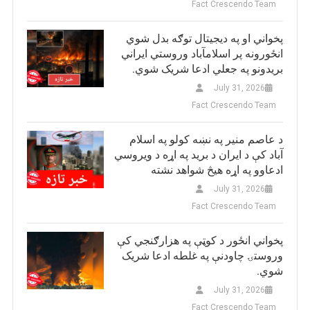
Fact Crescendo Team
پخواني او په دیجیتال توګه بدل شوي
انځورونه پر اسلامآباد وروستي ایراني
بريدونو په جعلي ادعا شریک شوي.
July 31, 2026
Fact Crescendo Team
د عاصم منیر په نښه کولو په اسلام
آباد کې د ایران د برید په اړه د ویروسي
ادعاوو په اړه هیڅ شواهد نشته
July 31, 2026
Fact Crescendo Team
پخواني انځور د کوټې په هزارګنجي کې
وروستۍ چاودنې په غلطه ادعا شریک
شوي.
July 31, 2026
Fact Crescendo Team