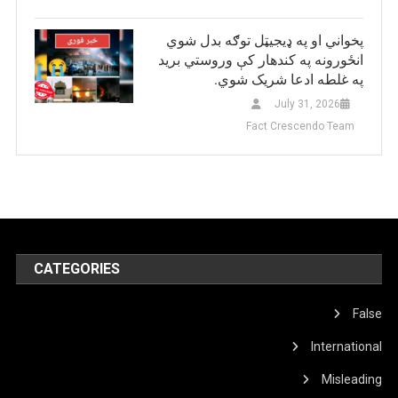
پخواني او په ډيجيټل توګه بدل شوي
انځورونه په کندهار کې وروستي برید
په غلطه ادعا شریک شوي.
July 31, 2026
Fact Crescendo Team
CATEGORIES
False
International
Misleading