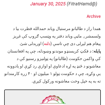
January 30, 2025
(@FitratHamd)
Archive
همدا راز د طالبانو مرستیال ویاند حمدالله فطرت بیا د
ولسمشرۍ ماڼې ویاند دفتر په وټسپ ګروپ کې غږیز
پیغام هم لیږلی دی چې تاسې (
دلته
) اورېدلی شئ.
پایله:
د فکټ کریسنډو موندنو وښودله، چې په افغانستان
کې واکمن حکومت (طالبانو) په ټولنیزو رسنیو کې د
معاشونو د ځنډ په اړه ادعاوې او اوازې رد کړې او یادوونه
یې وکړه، چې د حکومت ټولو ۱ میلیون او ۴۰ زره کارمندانو
ته به په خپل وخت معاشونه ورکول کیږي.