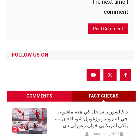
the next time I
comment.
FOLLOW US ON
COMMENTS
FACT CHECKS
د کالیفورنیا ساحل کې هغه ماشوم،
چې له ډوبیدو وژغورل شو، افغان نه،
بلکې امریکایي ځوان ژغورلی دی.
August 1, 2026