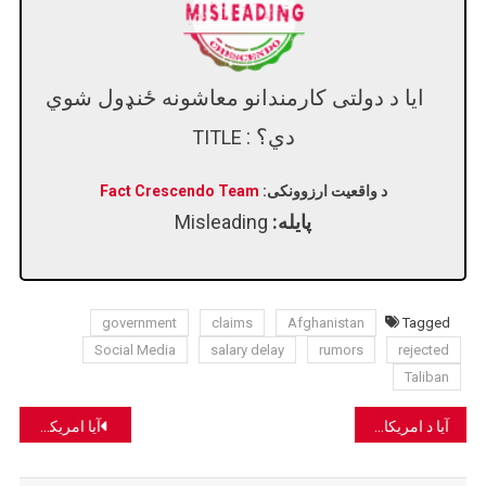
ایا د دولتی کارمندانو معاشونه ځنډول شوي
دي؟ :
TITLE
د واقعیت ارزوونکی:
Fact Crescendo Team
پایله:
Misleading
government
claims
Afghanistan
Tagged
Social Media
salary delay
rumors
rejected
Taliban
Post
آیا د امریکا ولسمشر ډونالډ ټرمپ په ټولنیزو رسنیو کې افغانستان ته د امریکايي ځواکونو د راستنیدو اعلان کړی دی؟
آیا امریکایي ځواکونه به افغانستان ته یو ځل بیا ستانه شي؟
navigation