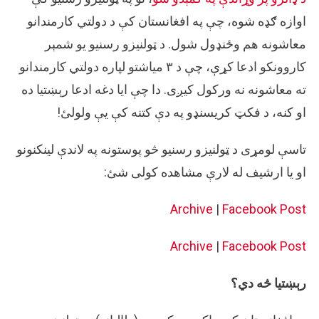
اوازه ګډه شوه، چې په افغانستان کې د دولتي کارمندانو
معاشونه هم وځنډول شول. د ټولنیزو رسنیو یو شمېر
کاروونکو ادعا کړې، چې د ٣ میاشتو لپاره دولتي کارمندانو
ته معاشونه نه ورکول کیږی. دا چې ایا دغه ادعا رېښتیا ده
او کنه، د فکټ کریسنډو په دې کتنه کې یې ولولئ!
تاسې لومړی د ټولنیزو رسنیو څو پوستونه په لاندې لینکنونو
او یا ارشیف له لارې مشاهده کولی شئ:
Archive
|
Facebook Post
Archive
|
Facebook Post
رېښتیا څه دي؟