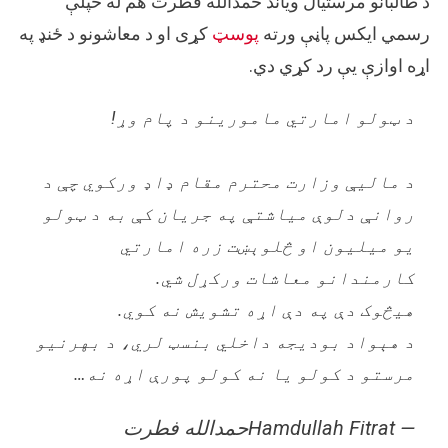
د طالبانو مرستیال ویاند حمدالله فطرت هم له خپلې
رسمي ایکس پاڼې ورته
پوسټ
کړی او د معاشونو د ځنډ په
اړه اوازې یې رد کړي دي.
د ټولو امارتي مامورینو د پام وړ!
د ماليې وزارت محترم مقام ډاډ ورکوي چې د
روانې دلوې میاشتې په جریان کې به د ټولو
یو میلیون او څلوېښت زره امارتي
کارمندانو معاشات ورکړل شي.
هيڅوک دې په دې اړه تشویش نه کوي.
د هېواد بودیجه داخلي بنسټ لري، د بهرنیو
مرستو د کولو یا نه کولو پورې اړه نه…
— Hamdullah Fitratحمدالله فطرت