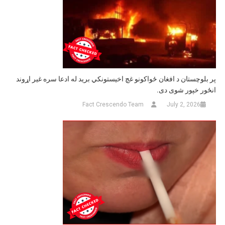
پر بلوچستان د افغان ځواکونو غچ اخیستونکي برید له ادعا سره غیر اړوند
انځور خپور شوی دی.
Fact Crescendo Team
July 2, 2026