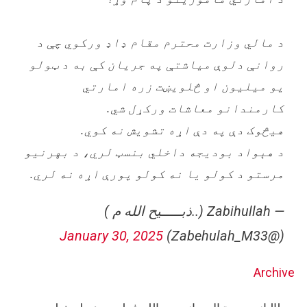
د مالي وزارت محترم مقام ډاډ ورکوي چې د
روانې دلوې میاشتې په جریان کې به د ټولو
یو میلیون او څلويښت زره امارتي
کارمندانو معاشات ورکړل شي.
هيڅوک دې په دې اړه تشویش نه کوي.
د هېواد بودیجه داخلي بنسټ لري، د بهرنیو
مرستو د کولو یا نه کولو پورې اړه نه لري.
— Zabihullah (..ذبـــــیح الله م )
January 30, 2025
(@Zabehulah_M33)
Archive