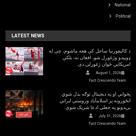
National
Political
LATEST NEWS
د کالیفورنیا ساحل کې هغه ماشوم، چې له
ډوبیدو وژغورل شو، افغان نه، بلکې
امریکایي ځوان ژغورلی دی.
August 1, 2026
Fact Crescendo Team
پخواني او په دیجیتال توګه بدل شوي
انځورونه پر اسلامآباد وروستي ایراني
بريدونو په جعلي ادعا شریک شوي.
July 31, 2026
Fact Crescendo Team