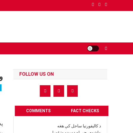
Ski
t
conten
FOLLOW US ON
و
COMMENTS
FACT CHECKS
په
د کالیفورنیا ساحل کې هغه
ښک
ماشوم، چې له ډوبیدو وژغورل