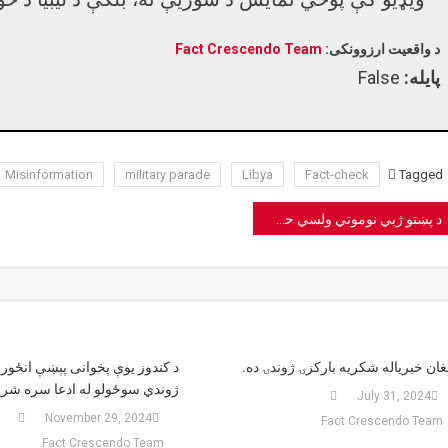
د واقعیت ارزوونکی:
Fact Crescendo Team
پایله:
False
Misinformation
military parade
Libya
Fact-check
Tagged
Pos
د پښتو ژبي نوموتي ولسي حماسي شاعر مطیع الله تراب مړینه؛ عبرګونونه!
navigatio
غان خبریاله شکریه بارکزۍ ژوندۍ ده.
د کندوز یوې پخوانی پېښې انځور 
ژوندي سوځولو له ادعا سره شر
July 31, 2024
November 29, 2024
Fact Crescendo Team
Fact Crescendo Team