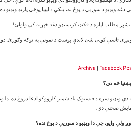
سوریې
 دغه ویډیو د سوریې د پوځ نه، بلکې د لیبیا پوځي پاریډ ویډیو ده.
نه،
بلکې
بشپړ مطلب لپاره د فکټ کریسنډو دغه څېړنه کې ولولئ!
د
لیبیا
د
مړی تاسې کولی شئ لاندې پوسټ د نمونې په توګه وګورئ. دوی 
ځواکونو
دی.
Archive
|
Facebook Po
ښتیا څه دي؟
 دې ویډیو سره د فیسبوک یاد شمیر کارووکو ادعا دروغ ده. دا ویډ
ایش صحنې دي.
ږ ولې وایو، چې دا ویډیو د سوریې د پوځ نده؟