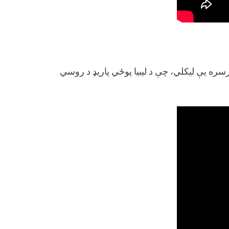
ره یې لیکلي، چې د لیبیا پوځي پاریډ د روسي