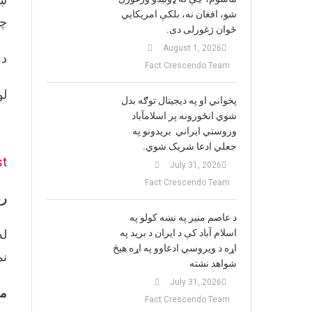
شو، افغان نه، بلکې امریکایي
چې
ځوان ژغورلی دی.
August 1, 2026
د 
Fact Crescendo Team
لو
پخواني او په دیجیتال توګه بدل
شوي انځورونه پر اسلامآباد
وروستي ایراني بريدونو په
جعلي ادعا شریک شوي.
st
July 31, 2026
Fact Crescendo Team
رې
د عاصم منیر په نښه کولو په
اسلام آباد کې د ایران د برید په
له
اړه د ویروسي ادعاوو په اړه هیڅ
نم
شواهد نشته
July 31, 2026
مو
Fact Crescendo Team