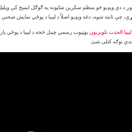
ږ د دې ویډیو څو منظم سکرین شاټونه په ګوګل ایمیج کې وپلټل ا
ې، چې ثابته شوه، دغه ویډیو اصلاً د لیبیا د پوځي نمایش صحنې 
لیبیا الحدت تلویزیون
یوټیوب رسمي چینل څخه د لیبیا د پوځي پار
ندې توګه کتلی شئ.