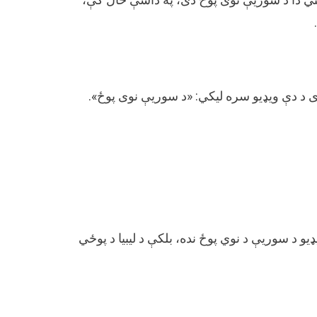
د دې ویډیو سره لیکي: «د سوریې نوی پوځ».
یو د سوریې د نوي پوځ نده، بلکې د لیبیا د پوځي