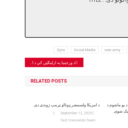
Syria
Social Media
new army
د ورجینیا په ارلینګټن کې د ایمیزون موټر د اور لګېدو ویډیو په واشنګټن کې د ترهګریزې چاودنې په توګه شریک شوی.
RELATED POSTS
د یو ماشوم د
د امریکا ولسمشر ډونالډ ټرمپ ژوندی دی.
یک شوی.
September 12, 2025
Fact Crescendo Team