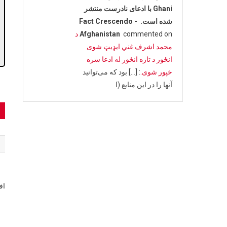
Ghani با ادعای نادرست منتشر
شده است. - Fact Crescendo
commented on
Afghanistan
د
محمد اشرف غني ایډیټ شوی
انځور د تازه انځور له ادعا سره
خپور شوی.
: […] بود که می‌توانید
آنها را در این منابع (ا
t
n
اف