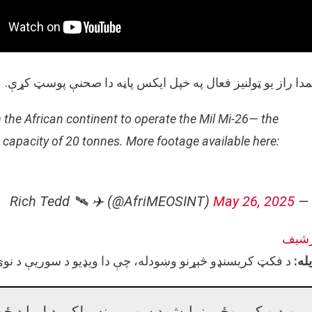
دا راز یو ټولنیز فعال په خپل ایکس پاڼه دا صحنې پوسټ کړې.
the African continent to operate the Mil Mi-26— the
d capacity of 20 tonnes. More footage available here:
May 26, 2025
— Rich Tedd 🛰 ✈️ (@AfriMEOSINT)
رشیف
یله:
د فکټ کریسنډو څېړنو وښودله، چې دا ویډیو د سوریې د نوي 
ویډیو کې پوځي نمایش د سوریې نه، بلکې د لیبیا د ځوا