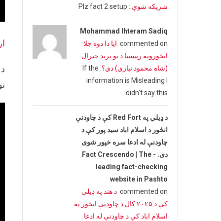
شریکه شوې.
: Plz fact 2 setup
Mohammad Ihteram Sadiq
ا
commented on
ایا دا دوه جلا
انځورونه رېښتیا د یو برید جنرال
د
(شاه محمود نیازي) دي؟
: If the
information is Misleading I
نو
didn't say this
د ډیلي په Red Fort کې د چاودنې
انځور د اسلام اباد سید پور کې د
چاودنې له ادعا سره خپور شوی
دی. - Fact Crescendo | The
leading fact-checking
website in Pashto
commented on
د هند په ډیلي
کې د ۲۰۲۵ کال د چاودنې انځور په
اسلام اباد کې د چاودنې له ادعا