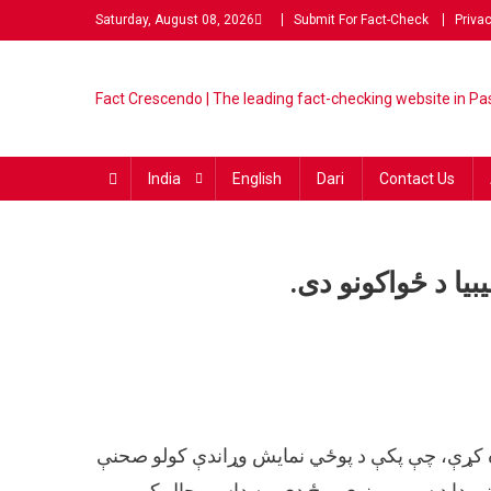
Saturday, August 08, 2026
Submit For Fact-Check
Privac
Fact Crescendo | The lead
The Fact behind every viral
fact-checking website in Pas
India
English
Dari
Contact Us
یا د ځواکونو دی.
پره کړې، چې پکې د پوځي نمایش وړاندې کولو صحنې
ني دا د سوریې نوی پوځ دی، په داسې حال کې،