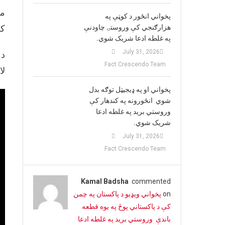
مو
پخواني انځور د کوټې په
هزارګنجي کې وروستۍ چاودنې
کړ
په غلطه ادعا شریک شوي.
July 31, 2026
د
Fact Crescendo Team
لا
پخواني او په ډيجيټل توګه بدل
شوي انځورونه په کندهار کې
وروستي برید په غلطه ادعا
شریک شوي.
July 31, 2026
Fact Crescendo Team
Kamal Badsha
commented
on
پخواني ویډیو د پاکستان په چمن
کې د پاکستاني پوځ په یوه قطعه
باندې وروستي برید په غلطه ادعا