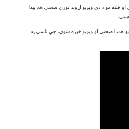
و هلته مو د دې ویډیو اړوند نورې صحنې هم پیدا
ښیي.
یډ همدا صحنې او ویډیو خپره شوې، چې تاسې په