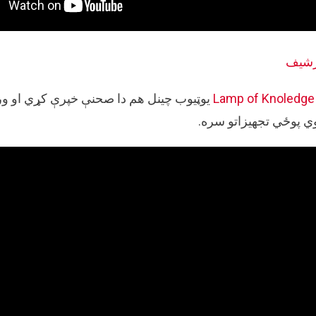
رشیف
Lamp of Knoledge
یوټیوب چینل هم دا صحنې خپرې کړي‌ او ورس
ي پوځي تجهیزاتو سره.