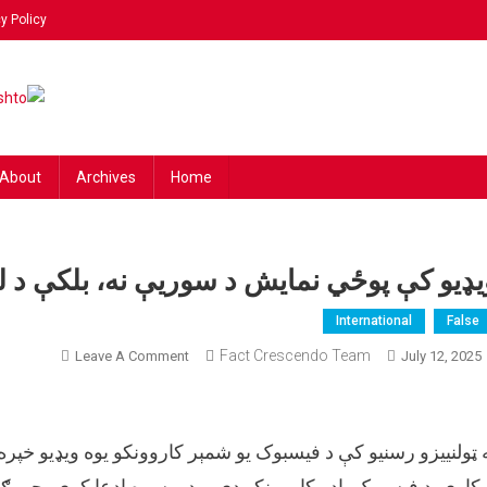
y Policy
ing
 news!
hto
About
Archives
Home
یډیو کې پوځي نمایش د سوریې نه، بلکې د لیب
International
False
On
Fact Crescendo Team
Leave A Comment
July 12, 2025
ویډیو
کې
پوځي
 ټولنییزو رسنیو کې د فیسبوک یو شمېر کاروونکو یوه ویډیو خ
نمایش
د
اري. د فیسبوک یادو کاروونکو دې ویډیو سره ادعا کړې، چې ګ