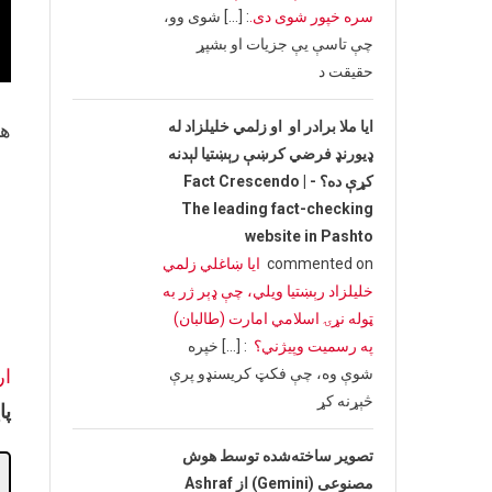
سره خپور شوی دی.
: […] شوی وو،
چې تاسې یې جزیات او بشپړ
حقیقت د
ایا ملا برادر او او زلمي خلیلزاد له
هم
ډیورنډ فرضي کرښې رېښتیا لېدنه
کړې ده؟ - Fact Crescendo |
The leading fact-checking
website in Pashto
commented on
ایا ښاغلي زلمي
خلیلزاد رېښتیا ویلي، چې ډېر ژر به
ټوله نړۍ اسلامي امارت (طالبان)
په رسمیت وپیژني؟
: […] خپره
شوې وه، چې فکټ کریسنډو پرې
ا
څېړنه کړ
پا
تصویر ساخته‌شده توسط هوش
مصنوعی (Gemini) از Ashraf