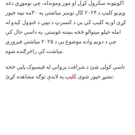
اکونټونه سکرول کړل او موږ وموندله، چې نوموړي دغه
ویډیو کلیپ د ۲۰۲۴ کال نومبر میاشتې په ۳۰مه نېټه خپور
کړی او په کلیپ کې یې د کنسرټ د نېټې د ځنډول کېدو له
امله خپلو مینوالو څخه بښنه غوښتې. په داسې حال کې
چې د دویم واده موضوع یې د ۲۰۲۵ میاشتې فبروري
میاشت کې راڅرګنده شوه.
تاسې کولی شئ د شرافت پرواني له فیسبوک پاڼې څخه
په لاندې توګه مشاهده کړئ:
بشپړ خپور شوی
کلیپ