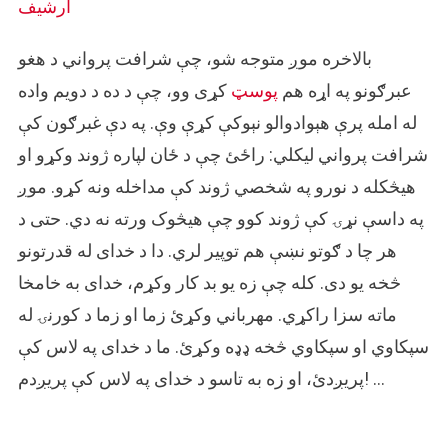
ارشیف
بالاخره موږ متوجه شو، چې شرافت پرواني د هغو
عبرګونو په اړه هم
پوسټ
کړی وو، چې د ده د دویم واده
له امله پرې هېوادوالو نېوکې کړې وې. په دې غبرګون کې
شرافت پرواني لیکلي: راځئ چې د ځان لپاره ژوند وکړو او
هیڅکله د نورو په شخصي ژوند کې مداخله ونه کړو. موږ
په داسې نړۍ کې ژوند کوو چې هیڅوک ورته نه دي. حتی د
هر چا د ګوتو نښې هم توپیر لري. دا د خدای له قدرتونو
څخه یو دی. کله چې زه یو بد کار وکړم، خدای به خامخا
ماته سزا راکړي. مهرباني وکړئ زما او زما د کورنۍ له
سپکاوي او سپکاوي څخه ډډه وکړئ. ما د خدای په لاس کې
پریږدئ، او زه به تاسو د خدای په لاس کې پریږدم! …