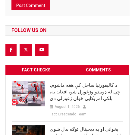
FOLLOW US ON
FACT CHECKS
COMMENTS
د کالیفورنیا ساحل کې هغه ماشوم،
چې له ډوبیدو وژغورل شو، افغان نه،
بلکې امریکایي ځوان ژغورلی دی.
August 1, 2026
Fact Crescendo Team
پخواني او په دیجیتال توګه بدل شوي