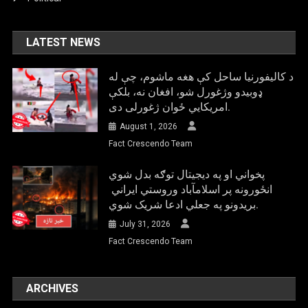
LATEST NEWS
د کالیفورنیا ساحل کې هغه ماشوم، چې له
ډوبیدو وژغورل شو، افغان نه، بلکې
امریکایي ځوان ژغورلی دی.
August 1, 2026
Fact Crescendo Team
پخواني او په دیجیتال توګه بدل شوي
انځورونه پر اسلامآباد وروستي ایراني
بريدونو په جعلي ادعا شریک شوي.
July 31, 2026
Fact Crescendo Team
ARCHIVES