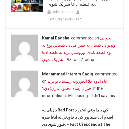
په غلطه ادعا شریک شوي.
July 31, 2026
Fact Crescendo Team
پخواني
commented on
Kamal Badsha
ویډیو د پاکستان په چمن کې د پاکستاني پوځ په
یوه قطعه باندې وروستي برید په غلطه ادعا
: Plz fact 2 setup
شریکه شوې.
Mohammad Ihteram Sadiq
commented
ایا دا دوه جلا انځورونه رېښتیا د یو برید
on
: If the
جنرال (شاه محمود نیازي) دي؟
information is Misleading I didn't say this
د ډیلي په Red Fort کې د چاودنې انځور د
اسلام اباد سید پور کې د چاودنې له ادعا سره
خپور شوی دی. - Fact Crescendo | The