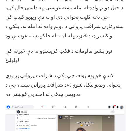
د خپل دویم واده له امله بښنه غوښتې. په داسې حال کې،
چې دغه کلیپ پخوانی دی او په دې ویډیو کلیپ کې
سندرغاړي شرافت پرواني د دویم واده له امله نه، بلکې د
یو کنسرټ د ځنډېدو له امله له خلکو بښنه غوښتې وه.
نور بشپړ مالومات د فکټ کریسنډو په دې څېړنه کې
ولولئ!
لاندې څو پوسټونه، چې پکې د شرافت پرواني پر یوې
پخوانۍ ویډیو لیکل شوي: «د شرافت پرواني بښنه، چې د
دویمې ښځې له امله یې غوښتې ده».