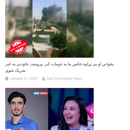
پخواني او بې تړاوه عکس بيا په جومات کې وروستۍ چاودنې په څېر
شریک شوي.
January 31, 2025
Fact Crescendo Team