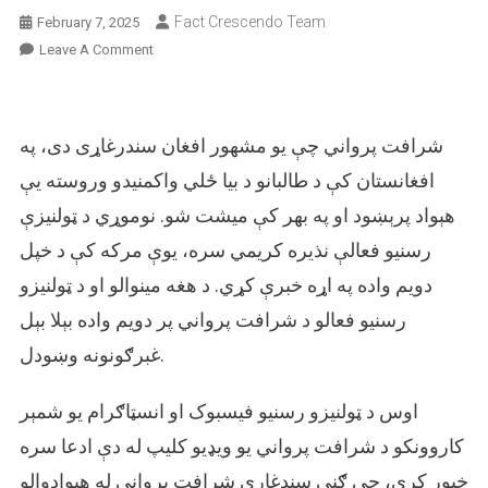
Fact Crescendo Team
February 7, 2025
On
Leave A Comment
په
دې
ویډیو
شرافت پرواني چې یو مشهور افغان سندرغاړی دی، په
کې
سندرغاړي
افغانستان کې د طالبانو د بیا ځلي واکمنیدو وروسته یې
شرافت
هېواد پرېښود او په بهر کې میشت شو. نوموړي د ټولنیزې
پرواني
رسنیو فعالې نذیره کریمي سره، یوې مرکه کې د خپل
له
خپلو
دویم واده په اړه خبرې کړي. د هغه مینوالو او د ټولنیزو
مینوالو
رسنیو فعالو د شرافت پرواني پر دویم واده بېلا بېل
ولې
بښنه
غبرګونونه وښودل.
غوښتې؟
اوس د ټولنیزو رسنیو فیسبوک او انسټاګرام یو شمېر
کاروونکو د شرافت پرواني یو ویډیو کلیپ له دې ادعا سره
خپور کړی، چې ګني سندغاړي شرافت پرواني له هېوادوالو