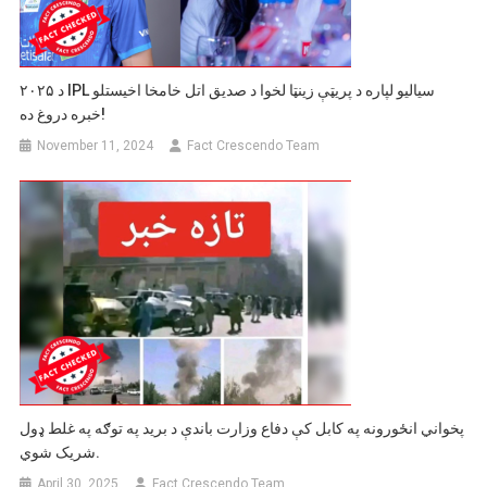
د ۲۰۲۵ IPL سیالیو لپاره د پریټې زینټا لخوا د صدیق اتل خامخا اخیستلو
خبره دروغ ده!
November 11, 2024
Fact Crescendo Team
پخواني انځورونه په کابل کې دفاع وزارت باندې د برید په توګه په غلط ډول
شریک شوي.
April 30, 2025
Fact Crescendo Team