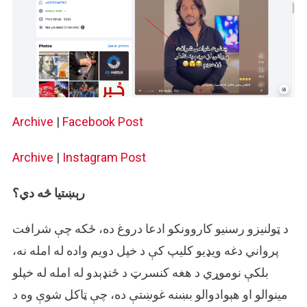
Archive
|
Facebook Post
Archive
|
Instagram Post
رېښتیا څه دي؟
د ټولنیزو رسنیو کاروونکو ادعا دروغ ده، ځکه چې شرافت
پرواني دغه ویډیو کلیپ کې د خپل دویم واده له امله نه،
بلکې نوموړي د هغه کنسرټ د ځنډېدو له امله له خپلو
مینوالو او هېوادوالو بښنه غوښتې ده، چې ټاکل شوې وه د