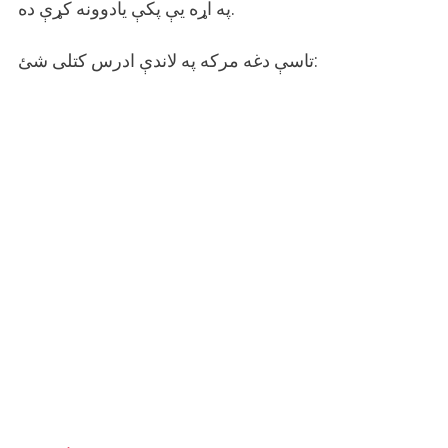
په اړه یې پکې یادوونه کړې ده.
تاسې دغه مرکه په لاندې ادرس کتلی شئ: