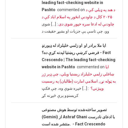
leading fact-checking website in
د هند په ډیلي کې د
commented on
Pashto
۲۰۲۵ کال د چاودنې انځور په اسلام اباد کې د
چاودنې له ادعا سره خپور شوی دی.
: […] شوی
وو، چې تاسې یې جزیات او بشپړ حقیقت د
ایا ملا برادر او او زلمي خلیلزاد له ډیورنډ
فرضي کرښې رېښتیا لېدنه کړې ده؟ - Fact
Crescendo | The leading fact-checking
ایا
commented on
website in Pashto
ښاغلي زلمي خلیلزاد رېښتیا ویلي، چې ډېر ژر
به ټوله نړۍ اسلامي امارت (طالبان) په رسمیت
وپیژني؟
: […] خپره شوې وه، چې فکټ
کریسنډو پرې څېړنه کړ
تصویر ساخته‌شده توسط هوش مصنوعی
(Gemini) از Ashraf Ghani با ادعای نادرست
منتشر شده است. - Fact Crescendo