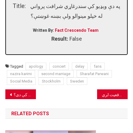
Title:
په دې ویډیو کې سندرغاړي شرافت پرواني
له خپلو مینوالو ولې بښنه غوښتې؟
Written By:
Fact Crescendo Team
Result:
False
Tagged
apology
concert
delay
fans
nazira karimi
second marriage
Sharafat Parwani
Social Media
Stockholm
Sweden
Post
د غرونو په منځ کې دا کلی په کابل (افغانستان) که نه، بلکې په ایران کې موقعیت لري.
ایا په انځور کې دا لوی پُل په کاناډا کې دی؟
navigation
RELATED POSTS