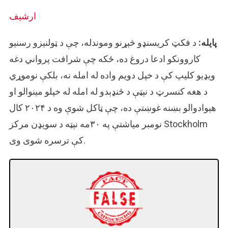
ارشیف
پایله:
د فکټ کریسنډو څېړنو وموندله، چې د ټولنیزو رسنیو
کاروونکو ادعا دروغ ده، ځکه چې شرافت پرواني دغه
ویډیو کلیپ کې د خپل دویم واده له امله نه، بلکې نوموړي
د هغه کنسرټ د نېټې د ځنډېدو له امله له خپلو مینوالو او
هېوادوالو بښنه غوښتې ده، چې ټاکل شوې وه د ۲۰۲۴ کال
نومبر میاشتې په ۳۰مه نېټه د سویډن مرکز Stockholm
کې ترسره شوی وی.