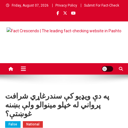
Skip
Friday, August 07, 2026
Privacy Policy
Submit For Fact-Check
to
content
Fact Crescendo | The leading
The Fact behind every viral news!
fact-checking website in
Pashto
په دې ویډیو کې سندرغاړي شرافت
پرواني له خپلو مینوالو ولې بښنه
غوښتې؟
False
National