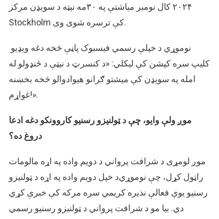
۲۰۲۴ کال نومبر میاشتې په ۳۰مه نېټه د سویډن مرکز
Stockholm کې ترسره شوی وی.
نوموړي د خپلې رسمي فیسبوک پاڼې څخه دغه ویډیو
کلیپ سره کپشن کې لیکلي: «د کنسرټ د نیټې د ځنډولو له
امله په سویډن کې میشتو ګرانو هیوادوالو څخه بخښنه
غواړم!».
موږ ولې وایو، چې د ټولنیزو رسنیو کاروونکو دغه ادعا
دروغ ده؟
موږ لومړی د شرافت پرواني د دویم واده په اړه مالومات
راټول کړل، چې نوموړي‌د خپل دویم واده په اړه د ټولنیزو
رسنیو یوې فعالې نذیره کریمي سره مرکه کې خبرې کړي
دي. بیا مو د شرافت پرواني د ټولنیزو رسنیو رسمي