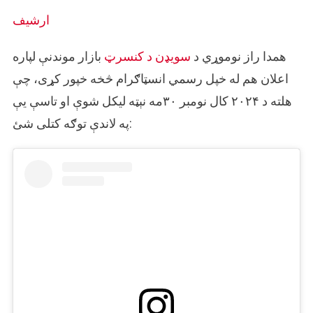
ارشیف
همدا راز نوموړي د
سویډن د کنسرټ
بازار موندنې لپاره
اعلان هم له خپل رسمي انسټاګرام څخه خپور کړی، چې
هلته د ۲۰۲۴ کال نومبر ۳۰مه نېټه لیکل شوې او تاسې یې
په لاندې توګه کتلی شئ: