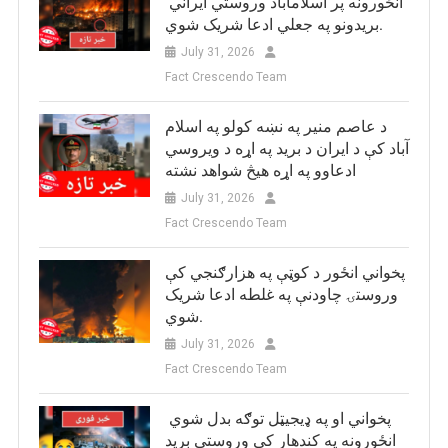
انځورونه پر اسلامآباد وروستي ایراني
بريدونو په جعلي ادعا شریک شوي.
July 31, 2026
Fact Crescendo Team
د عاصم منیر په نښه کولو په اسلام
آباد کې د ایران د برید په اړه د ویروسي
ادعاوو په اړه هیڅ شواهد نشته
July 31, 2026
Fact Crescendo Team
پخواني انځور د کوټې په هزارګنجي کې
وروستۍ چاودنې په غلطه ادعا شریک
شوي.
July 31, 2026
Fact Crescendo Team
پخواني او په ډيجيټل توګه بدل شوي
انځورونه په کندهار کې وروستي برید