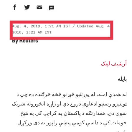
آرشيف لینک
پایله
له همدې امله، له پورتنیو څېړنو څخه څرګنده ده چې د
ټولنیزو رسنیو ادعاوې دروغ دي او زاړه انځورونه شریک
شوي دي. همدارنګه د پاکستان په کراچۍ کې په هیڅ
جومات کې د داسې کومې پیښې راپور نه دی ورکړل
شوی