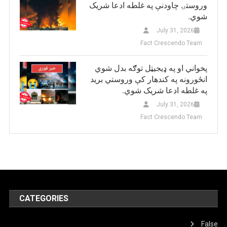
وروستۍ چاودنې په غلطه ادعا شریک
شوي.
July 31, 2026
Fact Crescendo Team
پخواني او په ډيجيټل توګه بدل شوي
انځورونه په کندهار کې وروستي برید
په غلطه ادعا شریک شوي.
July 31, 2026
Fact Crescendo Team
CATEGORIES
False