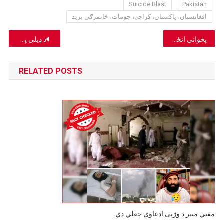
Suicide Blast
Pakistan
افغانستان، پاکستان، کراچۍ، جومات، ځانمرګی برید
Post
پخواني انځورونه په کندهار جومات کې د ځانمرګي برید غلطه ادعا شریک شوي.
د ډیلي په Red Fort کې د چاودنې انځور د اسلام اباد سید پور کې د چاودنې له ادعا سره خپور شوی دی.
navigation
RELATED POSTS
مفتي منير د وژنې ادعاوې جعلي دي.