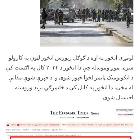
لومړی انځور په اړه د ګوګل ریورس انځور لټون په کارولو
سره، موږ وموندله چې دا انځور د ۲۰۲۲ کال په اګست کې
د ایکونومیک ټایمز لخوا خپور شوی و. د خپرې شوې مقالې
له مخې، دا انځور په کابل کې د ځانمرګي برید وروسته
اخیستل شوی.