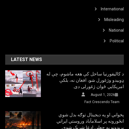
International
Misleading
National
Political
LATEST NEWS
د کالیفورنیا ساحل کې هغه ماشوم، چې له
ډوبیدو وژغورل شو، افغان نه، بلکې
امریکایي ځوان ژغورلی دی.
August 1, 2026
Fact Crescendo Team
پخواني او په دیجیتال توګه بدل شوي
انځورونه پر اسلامآباد وروستي ایراني
بريدونو په جعلي ادعا شریک شوي.