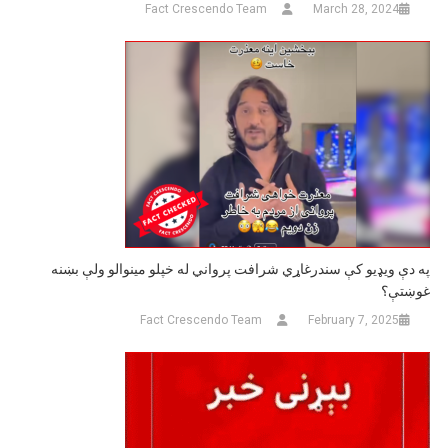
Fact Crescendo Team
March 28, 2024
په دې ویډیو کې سندرغاړي شرافت پرواني له خپلو مینوالو ولې بښنه
غوښتې؟
Fact Crescendo Team
February 7, 2025