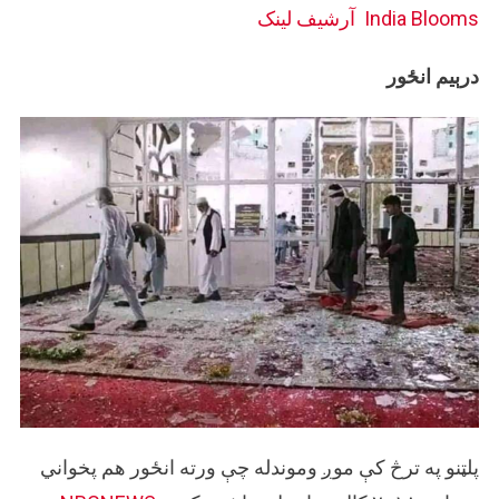
India Blooms
آرشيف لینک
درېيم انځور
پلټنو په ترڅ کې موږ وموندله چې ورته انځور هم پخواني