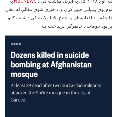
دی او د ۲۰۱۸ کال په اپریل میاشت کې د
NBCNEWS
په
نوم یوې وېبپاڼې خپور کړی و، د خپرې شوې مقالې له مخې
دا عکس د افغانستان په ختیځ پکتیا ولایت کې د شیعه ګانو
پر یوه جومات د ځانمرګي برید څخه دی.