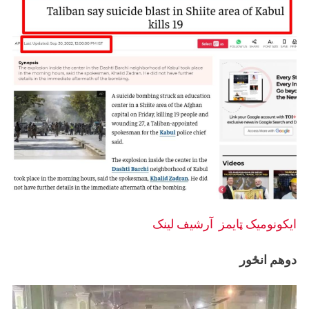
ايکونومیک ټايمز
آرشيف لینک
دوهم انځور