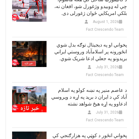
چې له ډوبیدو وژغورل شو، افغان نه،
بلکې امریکایي ځوان ژغورلی دی.
August 1, 2026
Fact Crescendo Team
پخواني او په دیجیتال توګه بدل شوي
انځورونه پر اسلامآباد وروستي ایراني
بريدونو په جعلي ادعا شریک شوي.
July 31, 2026
Fact Crescendo Team
د عاصم منیر په نښه کولو په اسلام
آباد کې د ایران د برید په اړه د ویروسي
ادعاوو په اړه هیڅ شواهد نشته
July 31, 2026
Fact Crescendo Team
پخواني انځور د کوټې په هزارګنجي کې