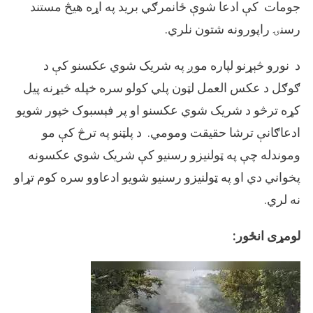
جومات کې ادعا شوې ځانمرګي برید په اړه هیڅ مستند
رسنۍ راپورونه شتون نلري.
د نورو څېړنو لپاره موږ په شریک شوي عکسنو کې د
ګوګل د عکس العمل لټون پلي کولو سره خپله څیړنه پیل
کړه ترڅو د شریک شوي عکسنو او پر فېسبوک خپور شويو
ادعاګانې ترشا حقیقت ومومي. د پلټنو په ترڅ کې مو
وموندله چې په ټولنیزو رسنیو کې شریک شوي عکسونه
پخواني دي او په ټولنیزو رسنیو شويو ادعاوو سره کوم تړاو
نه لري.
لومړی انځور: