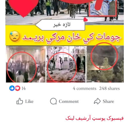
فېسبوک پوسټ
آرشيف لینک