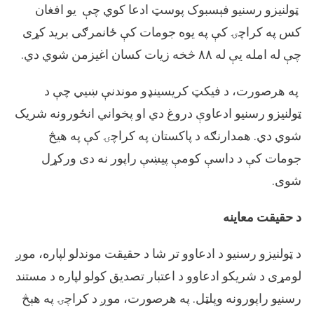
ټولنیزو رسنیو فېسبوک پوسټ ادعا کوي چې یو افغان
کس په کراچۍ کې په یوه جومات کې ځانمرګی برید کړی
چې له امله یې له ۸۸ څخه زیات کسان اغیزمن شوي دي.
په هرصورت، د فیکټ کریسینډو موندنې ښیي چې د
ټولنیزو رسنیو ادعاوې دروغ دي او پخواني انځورونه شریک
شوي دي. همدارنګه د پاکستان په کراچۍ کې په هیڅ
جومات کې د داسې کومې پیښې راپور نه دی ورکړل
شوی.
د حقیقت معاینه
د ټولنیزو رسنیو د ادعاوو تر شا د حقیقت موندلو لپاره، موږ
لومړی د شریکو ادعاوو د اعتبار تصدیق کولو لپاره د مستند
رسنیو راپورونه وپلټل. په هرصورت، موږ د کراچۍ په هېڅ