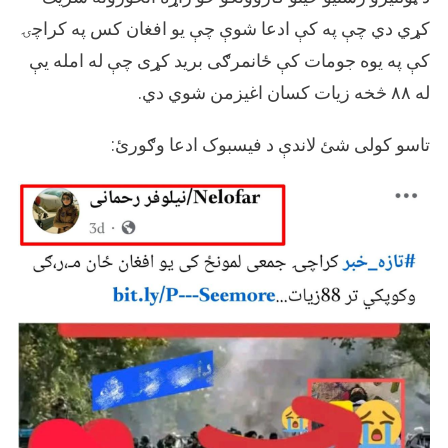
شریک
شوي
کړي دي چې په کې ادعا شوې چې یو افغان کس په کراچۍ
کې په یوه جومات کې ځانمرګی برید کړی چې له امله یې
له ۸۸ څخه زیات کسان اغیزمن شوي دي.
تاسو کولی شئ لاندې د فیسبوک ادعا وګورئ: