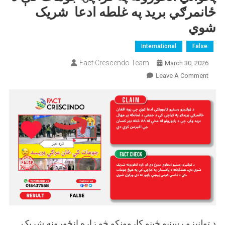
ځانمرګي برید په غلطه ادعا شریک
شوي
International
False
Fact Crescendo Team
March 30, 2026
On
Leave A Comment
پخواني
انځورونه
په
کراچۍ
جومات
کې
د
ځانمرګي
برید
په
غلطه
ادعا
د ټولنیزو رسنیو ځینو کاروونکو څو زاړه انځورونه شریک