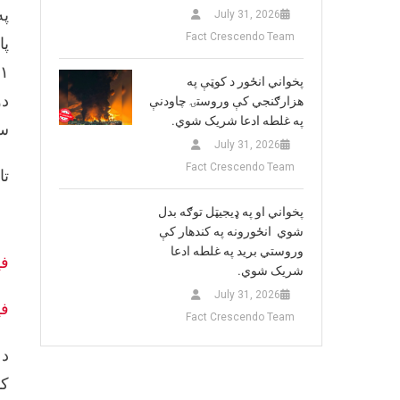
په
July 31, 2026
Fact Crescendo Team
پخواني انځور د کوټې په
دو
هزارګنجي کې وروستۍ چاودنې
په غلطه ادعا شریک شوي.
سر
July 31, 2026
Fact Crescendo Team
تا
پخواني او په ډيجيټل توګه بدل
شوي انځورونه په کندهار کې
وروستي برید په غلطه ادعا
ف
شریک شوي.
July 31, 2026
ف
Fact Crescendo Team
د 
کا