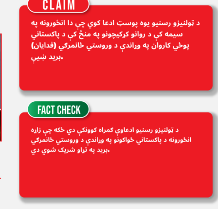
پر
پاک
ځوا
بری
په
توګ
شری
شوي