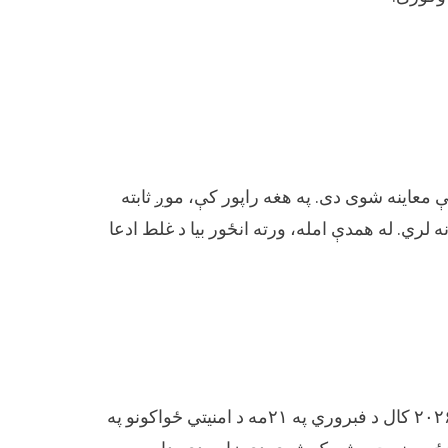
 معاینه شوی دی. په هغه راپور کې، موږ ثابته
ه تړاو نه لري. له همدې امله، ورته انځور بیا د غلط ادعا
له همدې امله، له پورتنیو څېړنو څخه څرګنده ده چې که څه هم د ۲۰۲۶ کال د فبروري په ۲۱مه د امنیتي ځواکونو په