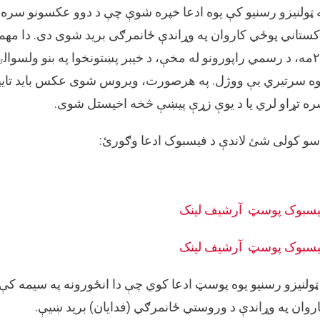
 ټولنیزو رسنیو کې یوه ادعا خپره شوې چې د دوو عکسونو سره 
۲۱مه، د رسمي راپورونو له مخې، د خیبر پښتونخوا په بنو ولسوال
ه سرتیري یې ووژل. په هرصورت، ویروس شوی عکس باید تایید
ه تړاو لري یا د یوې زړې پیښې څخه اخیستل شوی.
سو کولی شئ لاندې د فیسبوک ادعا وګورئ:
يسبوک پوسټ
آرشيف لینک
يسبوک پوسټ
آرشيف لینک
ټولنیزو رسنیو یوه پوسټ ادعا کوي چې دا انځورونه په سیمه کې 
روان په وړاندې د وروستي ځانمرګي (فدایان) برید ښیې.