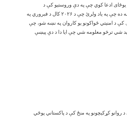
یوځای ادعا کوي چې په دې وروستیو کې د
پاکستاني پوځي کاروان په وړاندې ځانمرګی برید شوی دی. دا مهمه ده چې په یاد ولرئ چې د ۲۰۲۶ کال د فبروري په
ۍ کې د امنیتي ځواکونو یو کاروان په نښه شو، چې
 شي ترڅو معلومه شي چې ایا دا د دې پیښې
د روانو کړکیچونو په منځ کې د پاکستاني پوځي