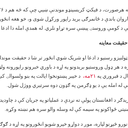
روان باندې د ځانمرګی برید راپور ورکړل شوی و، خو هغه انځو
 د کومې وروستۍ پیښې سره تړاو نلري. له همدې امله دا ادعا 
حقیقت معاینه
ټولنیزو رسنیو د ادعا او شریک شوي انځور تر شا د حقیقت موندلو
ه د هر ډول وروستیو بریدونو په اړه د باوري خبرونو راپورونه ول
ل د فبروري په
۲۱مه،
د خیبر پښتونخوا ایالت په بنو ولسوالۍ کې
 له امله یې د یو ډګرمن په ګډون دوه سرتیري ووژل شول.
یدګر د افغانستان پولې ته نږدې د عملیاتو په جریان کې د چاودید
نیتي ځواکونو په سیمه کې له وسله والو سره هم نښته وکړه.
نورو څېړنو لپاره، موږ د دواړو خپرو شویو انځورونو په اړه د ګو