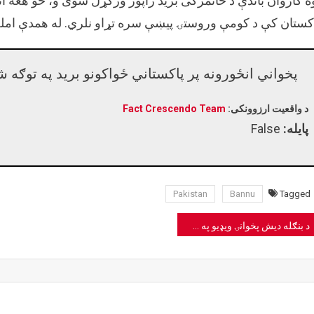
ه کاروان باندې د ځانمرګی برید راپور ورکړل شوی و، خو هغه 
کستان کې د کومې وروستۍ پیښې سره تړاو نلري. له همدې امله 
پخواني انځورونه پر پاکستاني ځواکونو برید په توګه 
د واقعیت ارزوونکی:
Fact Crescendo Team
پایله:
False
Pakistan
Bannu
Tagged
Pos
د بنګله دیش پخوانۍ ویډیو په جعلي ډول د پاکستان په هوايي ډګر کې د اور لګېدو په توګه شریک شو.
navigatio