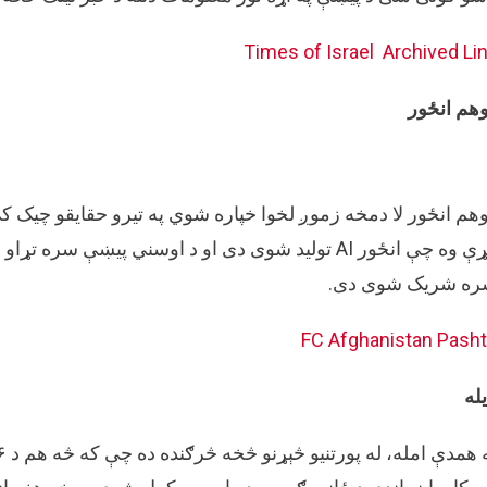
Times of Israel
Archived Li
هم انځور
هم انځور لا دمخه زموږ لخوا خپاره شوي په تیرو حقایقو چیک کې
کړې وه چې انځور AI تولید شوی دی او د اوسني پیښې سر
ه شریک شوی دی.
FC Afghanistan Pash
یله