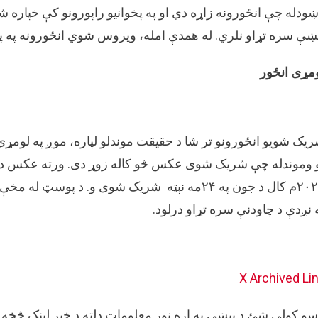
ښې سره تړاو نلري. له همدې امله، ویروس شوي انځورونه په پا
مړی انځور
یک شویو انځورونو تر شا د حقیقت موندلو لپاره، موږ په لومړ
۲۰۲۴م کال د جون په ۲۴مه نېټه شریک شوی و. د 
 نږدې د چاودنې سره تړاو درلود.
X
Archived Li
سو کولی شئ د پیښې په اړه نور معلومات دلته د خبر لینک څخه