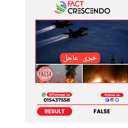
ستاني
کونو
د
ه
ک
.