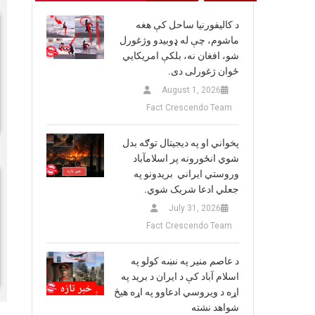
د کالیفورنیا ساحل کې هغه
ماشوم، چې له ډوبیدو وژغورل
شو، افغان نه، بلکې امریکایي
ځوان ژغورلی دی.
August 1, 2026
Fact Crescendo Team
پخواني او په دیجیتال توګه بدل
شوي انځورونه پر اسلامآباد
وروستي ایراني بريدونو په
جعلي ادعا شریک شوي.
July 31, 2026
Fact Crescendo Team
د عاصم منیر په نښه کولو په
اسلام آباد کې د ایران د برید په
اړه د ویروسي ادعاوو په اړه هیڅ
شواهد نشته