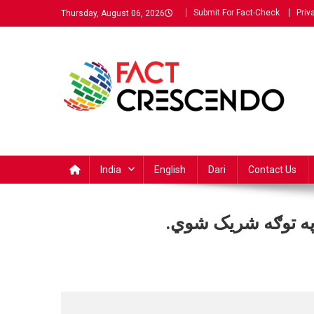
Submit For Fact-Check
Priv
Thursday, August 06, 2026
Fact Crescendo | The
The Fact behind every viral news!
leading fact-checking
India
English
Dari
Contact Us
website in Pashto
 په توګه شریک شوي.
اني
رونه