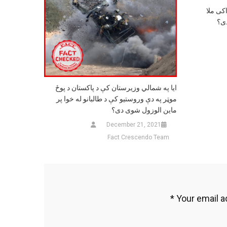
کی ملا
دی؟
ایا په شمالي وزیرستان کې د پاکستان د پوځ
موټر په دې وروستیو کې د طالبانو له خوا پر
ماین الوزول شوی دی؟
December 21, 2021
Fact Crescendo Team
*
Your email a