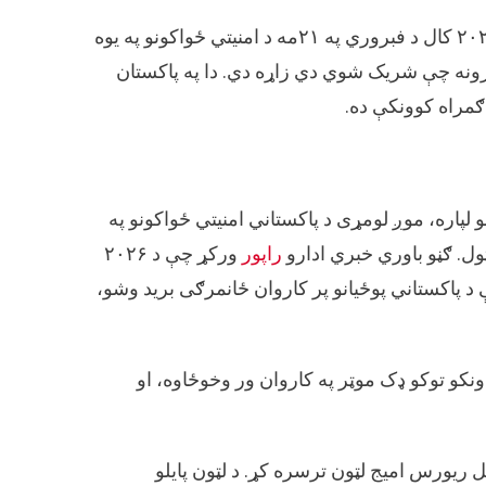
په هرصورت، د فیکټ کریسینډو موندنې ښیي چې که څه هم د ۲۰۲۶ کال د فبروري په ۲۱مه د امنیتي ځواکونو په یوه
رونه چې شریک شوي دي زاړه دي. دا په پاکستان
ګمراه کوونکې ده.
 لپاره، موږ لومړی د پاکستاني امنیتي ځواکونو په
ټول. ګڼو باوري خبري ادارو
راپور
ورکړ چې د ۲۰۲۶
 د پاکستاني پوځيانو پر کاروان ځانمرګی برید وشو،
ونکو توکو ډک موټر په کاروان ور وخوځاوه، او
ګل ریورس امیج لټون ترسره کړ. د لټون پایلو