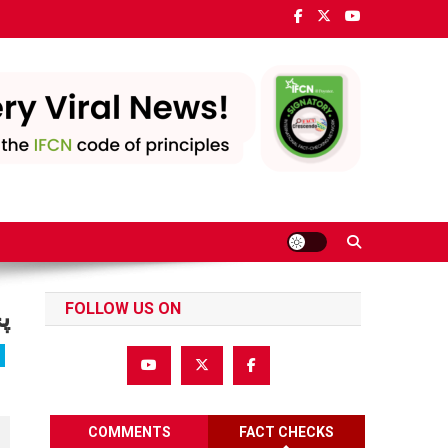
Ski
t
conten
FOLLOW US ON
پ
COMMENTS
FACT CHECKS