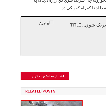
انځورونه چې شریک شوي دي زاړه دي. دا په
دا ادعا ګمراه کوونکې ده.
شریک شوي. :
TITLE
غیر اړوند انځور په کراچۍ ښار کې د چاودنې له ادعا سره خپور شوی دی.
RELATED POSTS