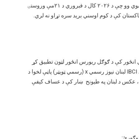
وښودله چې انځورونه زاړه دي او په پخوانیو راپورونو کې خپاره شوي وو چې د ۲۰۲۶ کال د فبروري د ۲۱مې وروستۍ
کستان کې د کوم اوسني برید سره تړاو نه لري.
ي انځور کې د ګوګل ریورس انځور لټون تطبیق کړ
او وموندله چې شریک شوی عکس څو کاله زوړ دی. ورته عکس د IBCI لبنان نیوز رسمي x (رسمي ټویټر) پاڼې لخوا د
پوسټ له مخې، عکس د لبنان په طیونح ښار کې د عساف کیفې
 وګورئ: