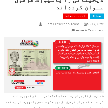
عنوان کرده‌اند
International
False
Fact Crescendo Team
April 2, 2022
On
Leave A Comment
کاربران
یک
قطعه
نمادین
دیجیتالی
را
پاسپورت
فرعون
عنوان
کرده‌اند
شماری از کاربران رسانه‌های اجتماعی با نشر تصویری ادعا
کرده‌اند که برای فرعون از سوی حکومت مصر پاسپورت ارایه شده
است. در تصویر نشر شده،‌ نخستین صفحه‌ی یک پاسپورت مصری