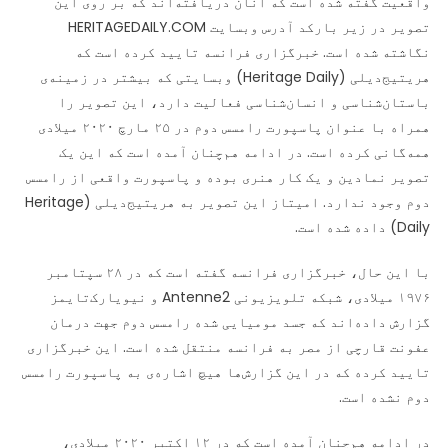
واقعیت گفته شده است که آنان دریافته‌اند که بر روی این
تصویر در زیر بارکد آدرس وبسایت HERITAGEDAILY.COM
نگاشته شده است. خبرگزاری فرانسه تایید کرده است که
هریتیج‌دیلی (Heritage Daily) وبسایتی که بیشتر در زمینه‌ی
باستان‌شناسی و انسان‌شناسی فعالیت دارد، این تصویر را
همراه با عنوان پاسپورت رامسس دوم در ۲۵ مارچ ۲۰۲۰ میلادی
همه‌گانی کرده است. در ادامه هم‌چنان آمده است که این یک
تصویر نمادین و یک کار هنری بوده و پاسپورت واقعی از رامسس
دوم وجود ندارد. امیتاز این تصویر به هریتیج‌دیلی (Heritage
Daily) داده شده است.
با این حال، خبرگزاری فرانسه گفته است که در ۲۸ سپتامبر
۱۹۷۶ میلادی، شبکه تلویزیونی Antenne2 و نیویارک‌تایمز
گزارش داده‌اند که جسد مومیایی شده رامسس دوم جهت درمان
عفونت قارچی از مصر به فرانسه منتقل شده است. این خبرگزاری
تایید کرده که در این گزارش‌ها هیچ اشاره‌ی به پاسپورت رامسس
دوم نشده است.
در ادامه هم‌چنان آمده است که در ۱۲ اکتبر ۲۰۲۰ میلادی،