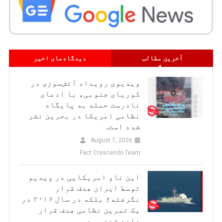
آخرین مطالب
دیدگاه‌های اخیر
ویدیوی رویداد آتش‌سوزی در
کوریای جنوبی، با ادعای
نادرست حمله به پایگاه
نظامی امریکا در بحرین نشر
شده است.
August 7, 2026
Fact Crescendo Team
این ناو امریکایی در ویدیو
توسط ایران هدف قرار
نگرفته؛ بلکه در سال ۲۰۱۶ در
یک تمرین نظامی هدف قرار
داده شده بود.