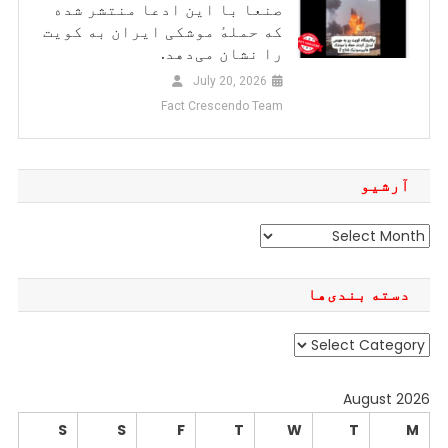
صنعا با این ادعا منتشر شده
که حملهٔ موشکی ایران به کویت
را نشان می‌دهد.
July 20, 2026
Fact Crescendo Team
آرشیو
آرشیو
دسته بندی‌ها
دسته
بندی‌ها
August 2026
S
S
F
T
W
T
M