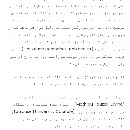
الیزابت دیوید، مامور مطالعات مستند در بخش آثار باستانی
مصر در موزیم لوور به خبرگزاری فرانسه گفته است که ادعای
موجودیت پاسپورت رامسس دوم هیچ اساسی ندارد. خانم دیوید
توضیح داده که این سردرگمی ممکن به دلیل گزارشی باشد که از
سوی موزیم ملی تاریخ طبیعی در سال ۱۹۸۵ میلادی منتشر شده
است. به نقل از وی در آن گزارش، باستان شناس کریستین
دسروش‌نوبلکورت (Christiane Desroches-Noblecourt) اشاره
کرده است که برای آوردن مومیایی رامسس دوم به خارج از مصر
باید برایش پاسپورت ارایه شود.
خانم دیوید به خبرگزاری فرانسه گفته است که دولت فرانسه از
یک پادشاه متوفی نمی‌خواهد که پاسپورت ارایه کند.
خبرگزاری فرانسه هم‌چنان به نقل از ماتیو توزیل‌دیوینا
(Mathieu Touzeil-Divina)، استاد حقوق عمومی در دانشگاه
فرانسوی کاپیتول تولوز۱ (Toulouse 1 University Capitole)
گفته است که در قانون فرانسه موردی برای داشتن حتمی
پاسپورت برای افراد مرده وجود ندارد.