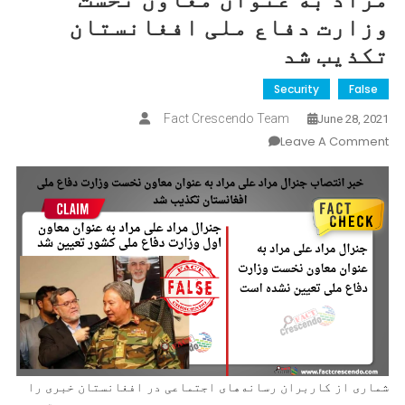
وزارت دفاع ملی افغانستان
تکذیب شد
Security
False
Fact Crescendo Team
June 28, 2021
On
Leave A Comment
خبر
انتصاب
جنرال
مراد
علی
مراد
به
عنوان
معاون
نخست
وزارت
شماری از کاربران رسانه‌های اجتماعی در افغانستان خبری را
دفاع