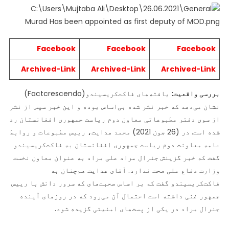
Facebook
Facebook
Facebook
Archived-Link
Archived-Link
Archived-Link
بررسی واقعیت:
یافته‌های فاکت‌کریسیندو(Factcrescendo)
نشان می‌دهد که خبر نشر شده بی‌اساس بوده و این خبر سپس از نشر
از سوی دفتر مطبوعاتی معاون دوم ریاست جمهوری افغانستان رد
شده است. در (26 جون 2021) محمد هدایت، رییس مطبوعات و روابط
عامه معاونت دوم ریاست جمهوری افغانستان به فاکت‌کریسیندو
گفت که خبر گزینش جنرال مراد علی مراد به عنوان معاون نخست
وزارت دفاع ملی صحت ندارد. آقای هدایت هم‌چنان به
فاکت‌کریسیندو گفت که بر اساس صحبت‌های که سرور دانش با رییس
جمهور غنی داشته است احتمال آن می‌رود که در روزهای آینده
جنرال مراد در یکی از پست‌های امنیتی گزیده شود.