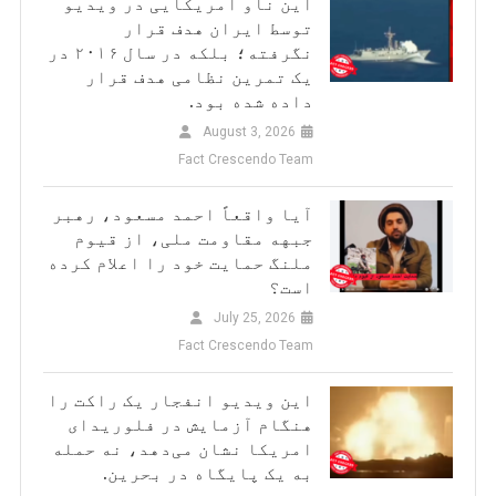
این ناو امریکایی در ویدیو
توسط ایران هدف قرار
نگرفته؛ بلکه در سال ۲۰۱۶ در
یک تمرین نظامی هدف قرار
داده شده بود.
August 3, 2026
Fact Crescendo Team
آیا واقعاً احمد مسعود، رهبر
جبهه مقاومت ملی، از قیوم
ملنگ حمایت خود را اعلام کرده
است؟
July 25, 2026
Fact Crescendo Team
این ویدیو انفجار یک راکت را
هنگام آزمایش در فلوریدای
امریکا نشان می‌دهد، نه حمله
به یک پایگاه در بحرین.