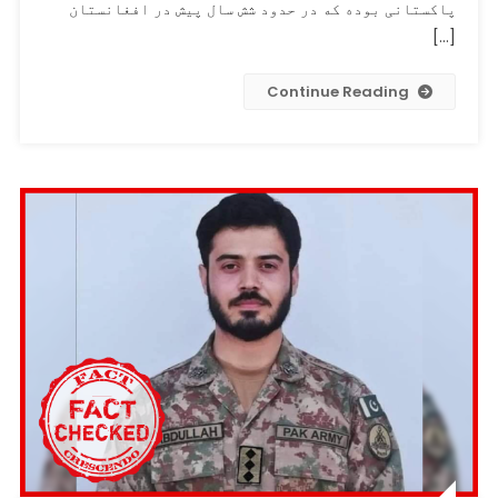
پاکستانی
پاکستانی بوده که در حدود شش سال پیش در افغانستان
به
[…]
عنوان
تصویر
Continue Reading
طالبانی
که
در
نبرد
ولایت
هلمند
کشته
شده‌اند