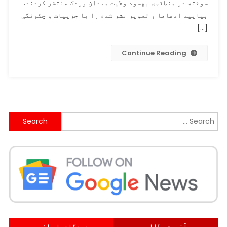
تصویر
سوخته در منطقه‌ی بهسود ولایت میدان وردک منتشر کردند.
نامرتبط
بیایید ادعاها و تصویر نشر شده را با جزییات و چگونگی
و
[…]
دیرینه
را
Continue Reading
به
عنوان
تصویری
از
یک
ساختمان
Search
سوخته
for:
در
ولایت
میدان
وردک
افغانسان
منتشر
کردند.
آخرین مطالب
دیدگاه‌های اخیر