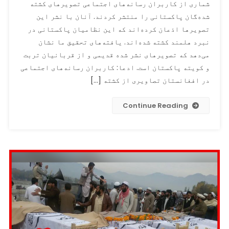
شماری از کاربران رسانه‌های اجتماعی تصویرهای کشته
تصاویر
شده‌گان پاکستانی را منتشر کردند. آنان با نشر این
قربانیان
تصویرها اذعان کرده‌اند که این نظامیان پاکستانی در
تربت
و
نبرد هلمند کشته شده‌اند. یافته‌های تحقیق ما نشان
کویته
می‌دهد که تصویرهای نشر شده قدیمی و از قربانیان تربت
پاکستان
و کویته پاکستان است. ادعا: کاربران رسانه‌های اجتماعی
به
در افغانستان تصاویری از کشته […]
عنوان
تصویرهای
Continue Reading
کشته
شده‌گان
جنگ
افغانستان