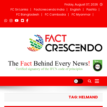
Ski
Friday, August 07, 2026
t
FC Sri Lanka
Factcrescendo India
English
Pashto
conten
FC Bangladesh
FC Cambodia
FC Myanmar
Fact Crescendo
The fact behind every news!
Afghanistan
TAG:
HELMAND