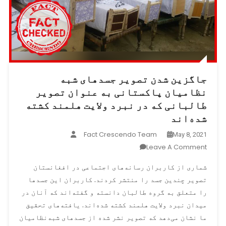
جاگزین شدن تصویر جسدهای شبه
نظامیان پاکستانی به عنوان تصویر
طالبانی که در نبرد ولایت هلمند کشته
شده‌اند
Fact Crescendo Team
May 8, 2021
On
Leave A Comment
جاگزین
شماری از کاربران رسانه‌های اجتماعی در افغانستان
شدن
تصویر چندین جسد را منتشر کردند. کاربران این جسدها
تصویر
را متعلق به گروه طالبان دانسته و گفته‌اند که آنان در
جسدهای
شبه
میدان نبرد ولایت هلمند کشته شده‌اند. یافته‌های تحقیق
نظامیان
ما نشان می‌دهد که تصویر نشر شده از جسدهای شبه‌نظامیان