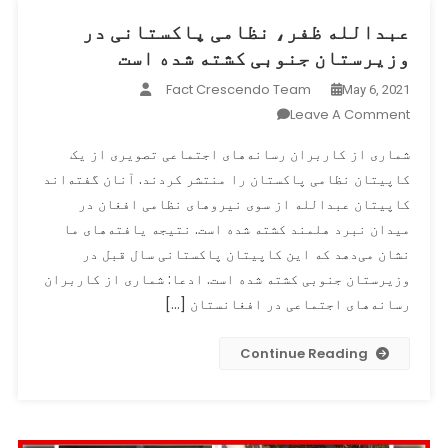
عبدالله ظفر، نظامی پاکستانی در
وزیرستان جنوبی کشته شده است
Fact Crescendo Team
May 6, 2021
On
Leave A Comment
عبدالله
شماری از کاربران رسانه‌های اجتماعی تصویری از یک
ظفر،
کاپیتان نظامی پاکستان را منتشر کردند. آنان گفته‌اند
نظامی
کاپیتان عبدالله از سوی نیروهای نظامی افغان در
پاکستانی
در
میدان نبرد هلمند کشته شده است. نتیجه یافته‌های ما
وزیرستان
نشان می‌دهد که این کاپیتان پاکستانی سال قبل در
جنوبی
وزیرستان جنوبی کشته شده است. ادعا: شماری از کاربران
کشته
رسانه‌های اجتماعی در افغانستان […]
شده
است
Continue Reading