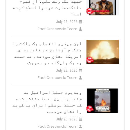
جبهه مقاومت ملی، از قیوم
ملنگ حمایت خود را اعلام کرده
است؟
July 25, 2026
Fact Crescendo Team
این ویدیو انفجار یک راکت را
هنگام آزمایش در فلوریدای
امریکا نشان می‌دهد، نه حمله
به یک پایگاه در بحرین.
July 22, 2026
Fact Crescendo Team
ویدیوی حملهٔ اسرائیل به
صنعا با این ادعا منتشر شده
که حملهٔ موشکی ایران به کویت
را نشان می‌دهد.
July 20, 2026
Fact Crescendo Team