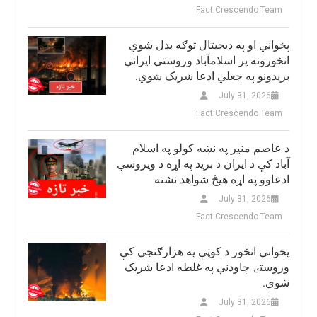
Fact Crescendo Team
پخواني او په دیجیتال توګه بدل شوي
انځورونه پر اسلامآباد وروستي ایراني
بريدونو په جعلي ادعا شریک شوي.
July 31, 2026
Fact Crescendo Team
د عاصم منیر په نښه کولو په اسلام
آباد کې د ایران د برید په اړه د ویروسي
ادعاوو په اړه هیڅ شواهد نشته
July 31, 2026
Fact Crescendo Team
پخواني انځور د کوټې په هزارګنجي کې
وروستۍ چاودنې په غلطه ادعا شریک
شوي.
July 31, 2026