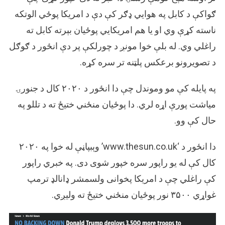
ګواکې د کابل په هوایي ډګر کې دې د امریکا پوځي الوتکه
ناسته کړې وي او یا هم امریکایي پوځیان بېرته کابل ته
راغلي وي. له بلې خوا مونږ د چورلکې پر دې انځور د ګوګل
د تصویرونو برعکس پلټنه تر سره کړه.
په پایله کې مو وموندل چې دا انځور د ۲۰۲۰ کال د جنورۍ
میاشت پورې اړه لري. دا پوځیان منځني ختیځ ته د تللو په
حال کې وو.
دا انځور د ‘www.thesun.co.uk’ وېبپاڼې له خوا په ۲۰۲۰
کال کې له یو راپور سره خپور شوی دی. په خبري راپور
کې راغلي چې د امریکا پخوانی ولسمشر ډانالډ ترمپ
غواړي ۳۵۰۰ نور پوځیان منځني ختیځ ته ولیږي.