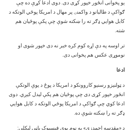
کې
یو پخوانی انځور خپور کړی دی. دوی ادعا کړې ده چې
نه
ګواکې د طالبانو د واکمنۍ پر مهال د امریکا پوځي الوتکه د
ده
را
کابل هوایي ډګر ته را ښکته شوې چې پکې پوځیان هم
ښکته
شته.
شوې
تر اوسه په دې اړه کوم کره خبر نه دی خپور شوی او
نوموړی عکس هم پخوانی دی.
ادعا
د ټولنیزو رسنیو کاروونکو د امریکا د پوځ د یوې الوتکې
انځور خپور کړی دی چې پوځیان هم پکې لیدل کیږي. دوی
ادعا کوي چې ګواکې د امریکا پوځي الوتکه د کابل هوایي
ډګر ته را ښکته شوې ده.
د «مقدسه احمدزي» په نوم یوې فېسبوک پاڼې لیکلې: