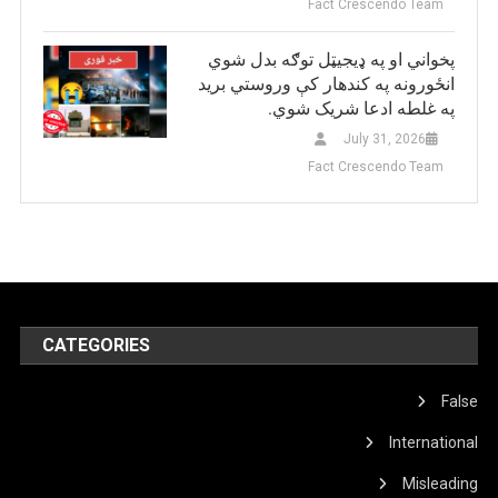
Fact Crescendo Team
پخواني او په ډيجيټل توګه بدل شوي
انځورونه په کندهار کې وروستي برید
په غلطه ادعا شریک شوي.
July 31, 2026
Fact Crescendo Team
CATEGORIES
False
International
Misleading