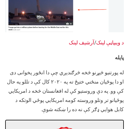
د وېبپاڼې لېنک
/
آرشیف لېنک
پایله
له پورتنیو څېړنو څخه څرګندیږي چې دا انځور پخوانی دی
او دا پوځیان منځني ختیځ ته په ۲۰۲۰ کال کې د تللو په حال
کې وو. په دې وروستیو کې له افغانستان څخه د امریکایي
پوځیانو تر وتلو وروسته کومه امریکایي پوځي الوتکه د
کابل هوایي ډګر کې نه ده را ښکته شوې.