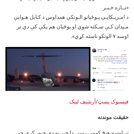
«تــازه خـبـر
د امـریـکایـې پـوځیانو الـوتکې همداوس د کـابل هـوايې
مـیدان کـې ښـکته شوي او پوځیان هم پکې کې دي تر
اوسه ۷ الوتکو ناسته کړي».
فېسبوک پسټ
/
آرشیف لېنک
حقیقت موندنه
تر اوسه هېڅ کومې رسنۍ دا خبر نه دی خپور کړی چې