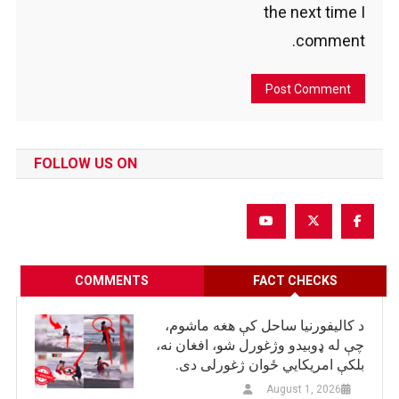
the next time I
comment.
FOLLOW US ON
COMMENTS
FACT CHECKS
د کالیفورنیا ساحل کې هغه ماشوم،
چې له ډوبیدو وژغورل شو، افغان نه،
بلکې امریکایي ځوان ژغورلی دی.
August 1, 2026