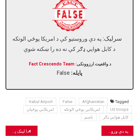
سرلیک:
په دې وروستیو کې د امریکا پوځي الوتکه
د کابل هوایي ډګر کې نه ده را ښکته شوې
د واقعیت ارزوونکی:
Fact Crescendo Team
پایله:
False
Kabul Airport
False
Afghanistan
Tagged
US troops
امریکایي پوځي الوتکه
امریکایي پوځیان
کابل هوایي ډګر
ناسم
Post
په دې وروستیو کې د کابل په سرای شمالي کې موټر بم برید نه دی شوی
دا لېنک په فېسبوک کې ستاسو پر آی ډي د محدودیت په لیرې کولو کې مرسته نه کوي