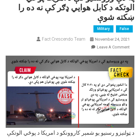
الوتکه د کابل هوایي ډګر کې نه ده را
ښکته شوې
Military
False
Fact Crescendo Team
November 24, 2021
On
Leave A Comment
په
دې
وروستیو
کې
د
امریکا
پوځي
الوتکه
د
کابل
هوایي
د ټولنیزو رسنیو یو شمېر کاروونکو د امریکا د پوځي الوتکې
ډګر