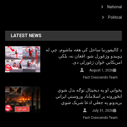
National
Political
LATEST NEWS
د کالیفورنیا ساحل کې هغه ماشوم، چې له
ډوبیدو وژغورل شو، افغان نه، بلکې
امریکایي ځوان ژغورلی دی.
August 1, 2026
Fact Crescendo Team
پخواني او په دیجیتال توګه بدل شوي
انځورونه پر اسلامآباد وروستي ایراني
بريدونو په جعلي ادعا شریک شوي.
July 31, 2026
Fact Crescendo Team