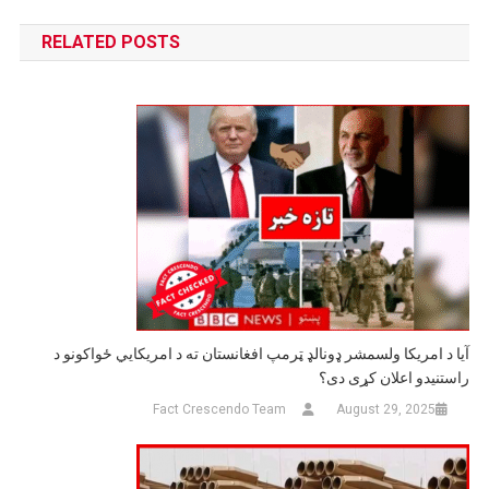
navigation
RELATED POSTS
آیا د امریکا ولسمشر ډونالډ ټرمپ افغانستان ته د امریکايي ځواکونو د
راستنیدو اعلان کړی دی؟
Fact Crescendo Team
August 29, 2025