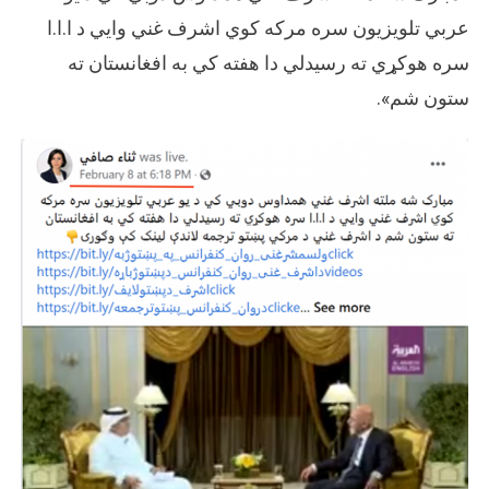
عربي تلويزيون سره مرکه کوي اشرف غني وايي د ا.ا.ا
سره هوکړي ته رسيدلي دا هفته کي به افغانستان ته
ستون شم».