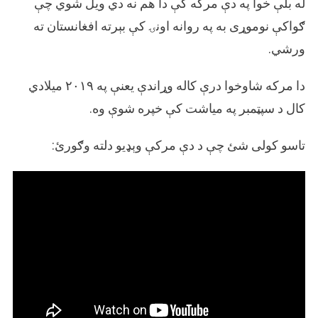
له بلې خوا په دې مرکه کې دا هم نه دي ویل شوي چې
ګواکې نوموړی به په روانه اونۍ کې بېرته افغانستان ته
ورشي.
دا مرکه شاوخوا درې کاله وړاندې یعنې په ۲۰۱۹ میلادي
کال د سپټمبر په میاشت کې خپره شوې وه.
تاسو کولی شئ چې د دې مرکې وېډیو دلته وګورئ: