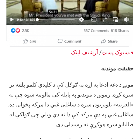
فېسبوک پسټ
/
آرشیف لېنک
حقیقت موندنه
مونږ د دغه ادعا په اړه په ګوګل کې د کلیدي کلمو پلټنه تر
سره کړه. زمونږ د موندنو په پایله کې مالومه شوه چې له
«العربیه» تلویزیون سره د ښاغلی غني دا مرکه پخوانۍ ده.
ښاغلی غني په دې مرکه کې دا نه دي ویلي چې ګواکې له
طالبانو سره هوکړې ته رسیدلی دی.