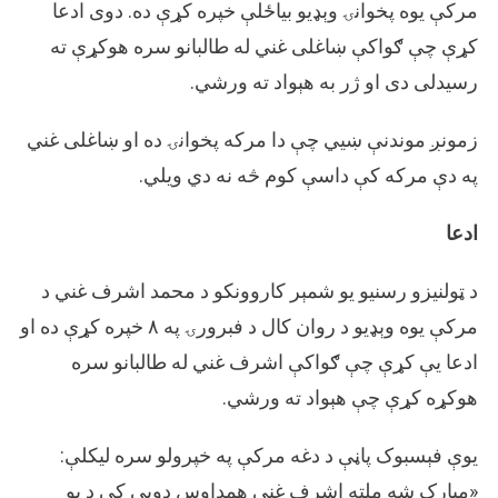
مرکې یوه پخوانۍ وېډیو بیاځلې خپره کړې ده. دوی ادعا
کړې چې ګواکې ښاغلی غني له طالبانو سره هوکړې ته
رسیدلی دی او ژر به هېواد ته ورشي.
زمونږ موندنې ښيي چې دا مرکه پخوانۍ ده او ښاغلی غني
په دې مرکه کې داسې کوم څه نه دي ویلي.
ادعا
د ټولنیزو رسنیو یو شمېر کاروونکو د محمد اشرف غني د
مرکې یوه وېډیو د روان کال د فبرورۍ په ۸ خپره کړې ده او
ادعا یې کړې چې ګواکې اشرف غني له طالبانو سره
هوکړه کړې چې هېواد ته ورشي.
یوې فېسبوک پاڼې د دغه مرکې په خپرولو سره لیکلې:
«مبارک شه ملته اشرف غني همداوس دوبي کي د يو