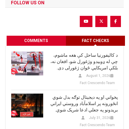
FOLLOW US ON
COMMENTS
FACT CHECKS
د کالیفورنیا ساحل کې هغه ماشوم،
چې له ډوبیدو وژغورل شو، افغان نه،
بلکې امریکایي ځوان ژغورلی دی.
August 1, 2026
Fact Crescendo Team
پخواني او په دیجیتال توګه بدل شوي
انځورونه پر اسلامآباد وروستي ایراني
بريدونو په جعلي ادعا شریک شوي.
July 31, 2026
Fact Crescendo Team