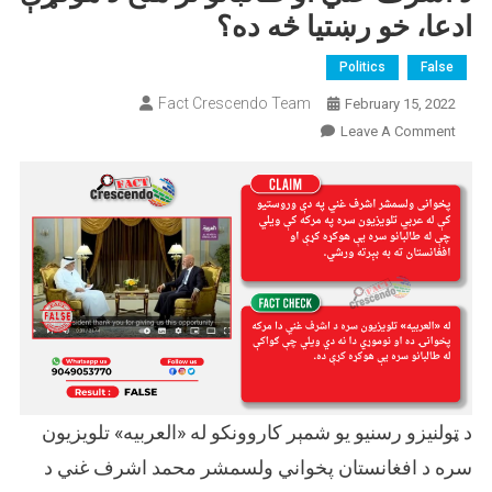
ادعا، خو رښتیا څه ده؟
Politics
False
Fact Crescendo Team
February 15, 2022
On
Leave A Comment
د
اشرف
غني
او
طالبانو
تر
منځ
د
هوکړې
ادعا،
خو
د ټولنیزو رسنیو یو شمېر کاروونکو له «العربیه» تلویزیون
رښتیا
څه
سره د افغانستان پخواني ولسمشر محمد اشرف غني د
ده؟