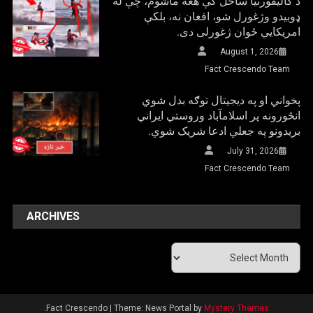
د کالیفورنیا ساحل کې هغه ماشوم، چې له
ډوبیدو وژغورل شو، افغان نه، بلکې
امریکایي ځوان ژغورلی دی.
August 1, 2026
Fact Crescendo Team
پخواني او په دیجیتال توګه بدل شوي
انځورونه پر اسلامآباد وروستي ایراني
بريدونو په جعلي ادعا شریک شوي.
July 31, 2026
Fact Crescendo Team
ARCHIVES
Archives
.
Fact Crescendo
|
Theme: News Portal by
Mystery Themes