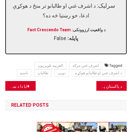
سرلیک:
د اشرف غني او طالبانو تر منځ د هوکړې
ادعا، خو رښتیا څه ده؟
د واقعیت ارزوونکی:
Fact Crescendo Team
پایله:
False
Tagged
اشرف غني مرکه
العربیه تلویزیون
د اشرف غني او طالبانو هوکړه
دوبی
طالبان
ناسم
Post
د پاکستان په کویټه کې د برید ادعا، خو حقیقت څه دی؟
ایا دا د ښځینه فعالې انځور دی چې ادعا شوې ګواکې د طالبانو له خوا وهل شوې او یا په ټیلیفون کې له کوم هلک سره د خبرو له امله؟
navigation
RELATED POSTS