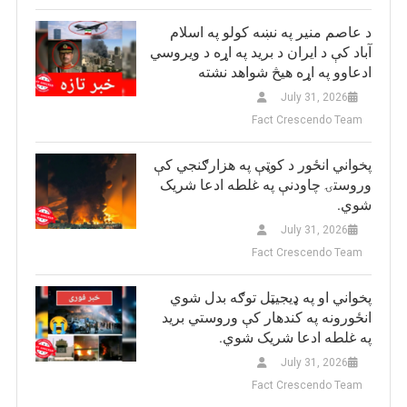
د عاصم منیر په نښه کولو په اسلام
آباد کې د ایران د برید په اړه د ویروسي
ادعاوو په اړه هیڅ شواهد نشته
July 31, 2026
Fact Crescendo Team
پخواني انځور د کوټې په هزارګنجي کې
وروستۍ چاودنې په غلطه ادعا شریک
شوي.
July 31, 2026
Fact Crescendo Team
پخواني او په ډيجيټل توګه بدل شوي
انځورونه په کندهار کې وروستي برید
په غلطه ادعا شریک شوي.
July 31, 2026
Fact Crescendo Team