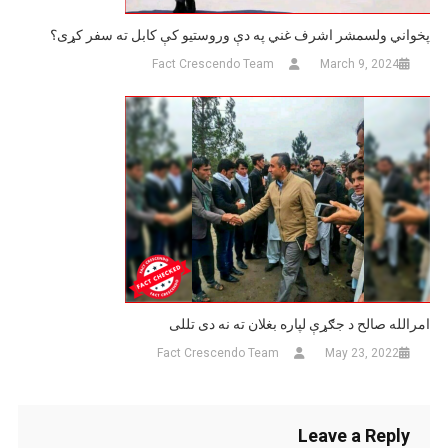
پخواني ولسمشر اشرف غني په دې وروستیو کې کابل ته سفر کړی؟
Fact Crescendo Team
March 9, 2024
امرالله صالح د جګړې لپاره بغلان ته نه دی تللی
Fact Crescendo Team
May 23, 2022
Leave a Reply