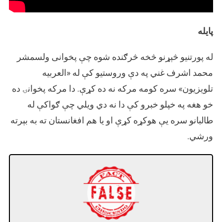
پایله
له پورتنیو څېړنو څخه څرګنده شوه چې پخوانی ولسمشر
محمد اشرف غني په دې وروستیو کې له «العربیه
تلویزیون» سره کومه مرکه نه ده کړې. دا مرکه پخوانۍ ده
خو هغه په خپلو خبرو کې دا نه دي ويلي چې ګواکې له
طالبانو سره یې هوکړه کړې او یا هم افغانستان ته به بېرته
ورشي.