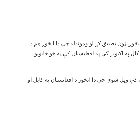
ځور لټون تطبیق کړ او وموندله چې دا انځور هم د
ڼو خبري ویب پاڼو لخوا شریک شوي وو کله چې پاکستان د ۲۰۲۵ کال په اکتوبر کې په افغانستان کې په څو ځایونو
اکتوبر په ۱۵مه خپره شوې مقاله کې ویل شوي چې دا انځور د افغانستان په کابل او