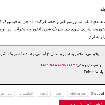
یله
 همدې امله، له پورتنیو څېړنو څخه څرګنده ده چې په فیسبوک ک
ځورونه شریک شوي دي. شريک شوي انځورونه پخواني دي او پ
او نه لري.
پخواني انځورونه وروستي چاودنې په ادعا شریک شوي
د واقعیت ارزوونکی:
Fact Crescendo Team
پایله:
False
Tagged
Afghanistan
blast
Kabul
افغانستان.
کابل، چاود
Pos
پخواني انځور پر کابل وروستي هوايي بریدونو په غلطه ادعا شریک شوي.