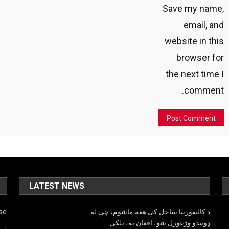
Save my name,
email, and
website in this
browser for
the next time I
comment.
LATEST NEWS
د کالیفورنیا ساحل کې هغه ماشوم، چې له
lse
ډوبیدو وژغورل شو، افغان نه، بلکې