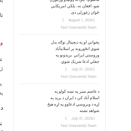
شو، افغان نه، بلکې امریکایي
ځوان ژغورلی دی.
تا
August 1, 2026
Fact Crescendo Team
پخواني او په دیجیتال توګه بدل
ف
شوي انځورونه پر اسلامآباد
وروستي ایراني بريدونو په
ټو
جعلي ادعا شریک شوي.
ژي
July 31, 2026
Fact Crescendo Team
په
د عاصم منیر په نښه کولو په
پخ
اسلام آباد کې د ایران د برید په
اړه د ویروسي ادعاوو په اړه هیڅ
د 
شواهد نشته
July 31, 2026
ټو
Fact Crescendo Team