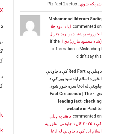
شریکه شوې.
: Plz fact 2 setup
X
Mohammad Ihteram Sadiq
د
commented on
ایا دا دوه جلا
انځورونه رېښتیا د یو برید جنرال
نو
(شاه محمود نیازي) دي؟
: If the
information is Misleading I
didn't say this
کې
د ډیلي په Red Fort کې د چاودنې
انځور د اسلام اباد سید پور کې د
کن
چاودنې له ادعا سره خپور شوی
دی. - Fact Crescendo | The
leading fact-checking
website in Pashto
nk
commented on
د هند په ډیلي
کې د ۲۰۲۵ کال د چاودنې انځور په
nk
اسلام اباد کې د چاودنې له ادعا