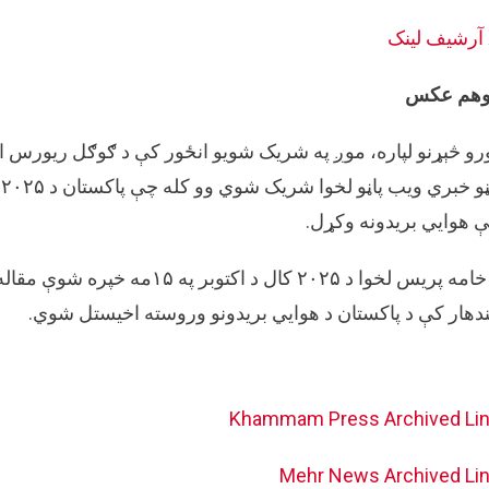
آرشيف لینک
وهم عکس
رو څېړنو لپاره، موږ په شریک شویو انځور کې د ګوګل ریورس ان
ګ
 هوايي بریدونه وکړل.
د خامه پریس لخوا د ۲۰۲۵ کال د 
دهار کې د پاکستان د هوايي بریدونو وروسته اخیستل شوي.
Khammam Press
Archived Li
Mehr News
Archived Li