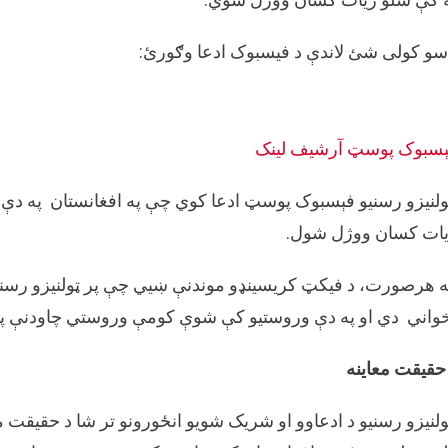
ادعا
شریک
سو کولی شئ لاندې د فیسبوک ادعا وګورئ:
شوي.
ېسبوک پوسټ
آرشيف لینک
لنیزو رسنیو فېسبوک پوسټ ادعا کوي چې په افغانستان په دې
ات کسان ووژل شول.
 هرصورت، د فیکټ کریسینډو موندنې ښیي چې پر ټولنیزو رسنی
واني دي او په دې وروستيو کې شوې کومې وروستي چاودنې په 
حقیقت معاینه
لنیزو رسنیو د ادعاوو او شریک شویو انځورونو تر شا د حقیقت م