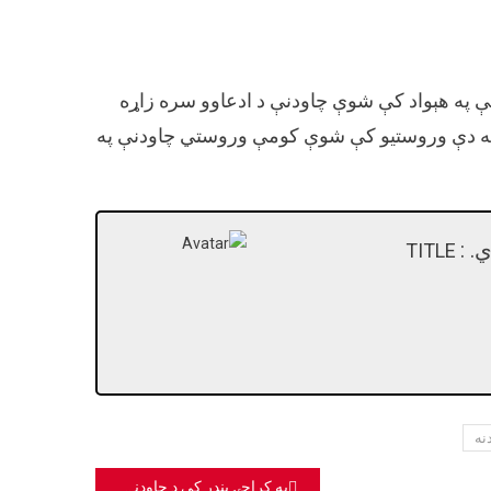
ې په هېواد کې شوې چاودنې د ادعاوو سره زاړه
ه دې وروستيو کې شوې کومې وروستي چاودنې په
. :
TITLE
نه
په کراچۍ بندر کې د چاودنې ادعاوې دروغ دي.