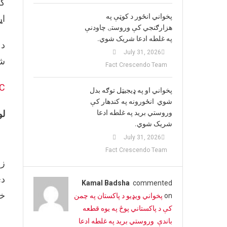
کل
پخواني انځور د کوټې په
اړ
هزارګنجي کې وروستۍ چاودنې
په غلطه ادعا شریک شوي.
د 
July 31, 2026
شو
Fact Crescendo Team
C
پخواني او په ډيجيټل توګه بدل
شوي انځورونه په کندهار کې
وروستي برید په غلطه ادعا
لو
شریک شوي.
July 31, 2026
Fact Crescendo Team
زم
دی. 
Kamal Badsha
commented
خپ
on
پخواني ویډیو د پاکستان په چمن
کې د پاکستاني پوځ په یوه قطعه
باندې وروستي برید په غلطه ادعا