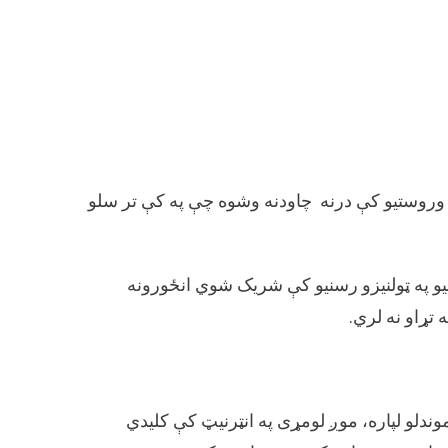
 وروستیو کې درنه چاودنه وشوه چې په کې تر سلو
و په ټولنیزو رسنیو کې شريک شوي انځورونه
تړاو نه لري.
وندلو لپاره، موږ لومړی په انټرنیټ کې کلیدي