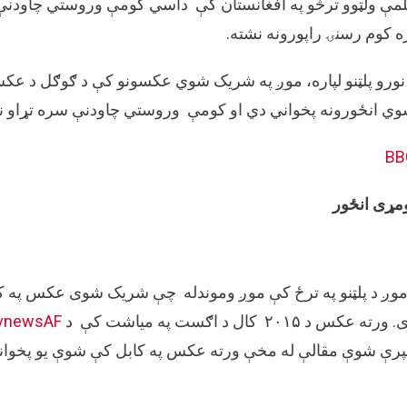
مې ولټوو ترڅو په افغانستان کې داسي کومې وروستي چاودنې ي
ه کوم رسنۍ راپورونه نشته.
نورو پلټنو لپاره، موږ په شریک شوي عکسونو کې د ګوګل د عک
ي انځورونه پخواني دي او کومې وروستي چاودنې سره تړاو نه
BB
مړی انځور
وږ د پلټنو په ترځ کې موږ وموندله چې شریک شوی عکس په 
ورته عکس د ۲۰۱۵ کال د اګست په مياشت کې د
vnewsAF
رې شوې مقالې له مخې ورته عکس په کابل کې شوې يو پخوان