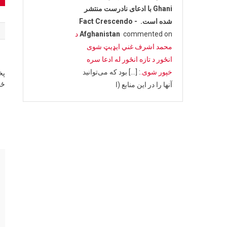
Ghani با ادعای نادرست منتشر
n
شده است. - Fact Crescendo
commented on
Afghanistan
د
محمد اشرف غني ایډیټ شوی
انځور د تازه انځور له ادعا سره
خپور شوی.
: […] بود که می‌توانید
پخ
ځا
آنها را در این منابع (ا