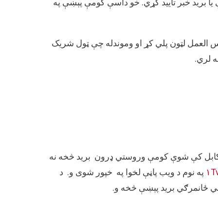
ا بريد خبر تایید کړي. خو داسې کومې پېښې په
س العمل لټون پلي کړ او وموندله چې ټول شریک
 لري.
کابل کې شوې کومې وروستي ډرون بريد څخه نه
۱T
په نوم د ویب پاڼې لخوا په خپور شوی و. د
ي ځانمرګي برید پېښې څخه و.