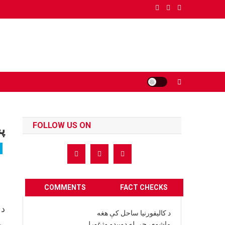
Ski
t
conten
FOLLOW US ON
پ
COMMENTS
FACT CHECKS
د 
د کالیفورنیا ساحل کې هغه
په
ماشوم، چې له ډوبیدو وژغورل