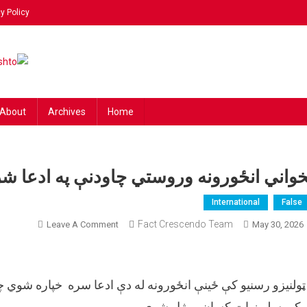
y Policy
ing
 news!
hto
About
Archives
Home
خواني انځورونه وروستي چاودنې په ادعا 
International
False
On
Fact Crescendo Team
Leave A Comment
May 30, 2026
پخواني
انځورونه
وروستي
ټولنیزو رسنیو کې ځینې انځورونه له دې ادعا سره خپاره شوي 
چاودنې
په
 کې سلو زیات کسان ووژل شوي.