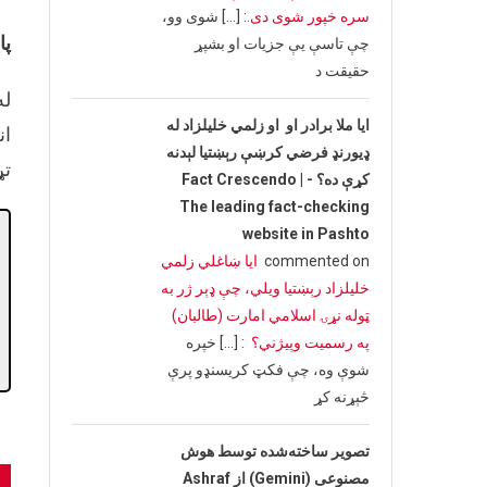
سره خپور شوی دی.
: […] شوی وو،
پا
چې تاسې یې جزیات او بشپړ
حقیقت د
له
ایا ملا برادر او او زلمي خلیلزاد له
ان
ډیورنډ فرضي کرښې رېښتیا لېدنه
تړ
کړې ده؟ - Fact Crescendo |
The leading fact-checking
website in Pashto
commented on
ایا ښاغلي زلمي
خلیلزاد رېښتیا ویلي، چې ډېر ژر به
ټوله نړۍ اسلامي امارت (طالبان)
په رسمیت وپیژني؟
: […] خپره
شوې وه، چې فکټ کریسنډو پرې
څېړنه کړ
تصویر ساخته‌شده توسط هوش
t
مصنوعی (Gemini) از Ashraf