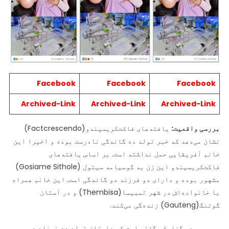
Facebook
Facebook
Facebook
Archived-Link
Archived-Link
Archived-Link
بررسی واقعیت:
یافته‌های فاکت‌کریسیندو(Factcrescendo)
نشان می‌دهد که خبر تولد ده گانه‌گی نادرست بوده و اخیرا این
خانم آفریقایی حمل نداشته است. بر اساس یافته‌های
فاکت‌کریسیندو این زن به گوسیامه سیتول (Gosiame Sithole)
مشهور بوده و دارای دو فرزند دو گانه‌گی است. این خانم همراه
با خانواده‌اش در شهر تمبیسا(Thembisa) و در آستان
گوتنگ(Gauteng) زنده‌گی می‌کند.
بی‌بی‌سی
در گزارشی گفته است که داستان تولد ده نوزاد در