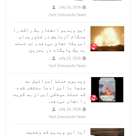
July 25, 2026
Fact Crescendo Team
این ویدیو انفجار یک راکت را
هنگام آزمایش در فلوریدای
امریکا نشان می‌دهد، نه حمله
به یک پایگاه در بحرین.
July 22, 2026
Fact Crescendo Team
ویدیوی حملهٔ اسرائیل به
صنعا با این ادعا منتشر شده
که حملهٔ موشکی ایران به کویت
را نشان می‌دهد.
July 20, 2026
Fact Crescendo Team
آیا این ویدیو که وضعیت