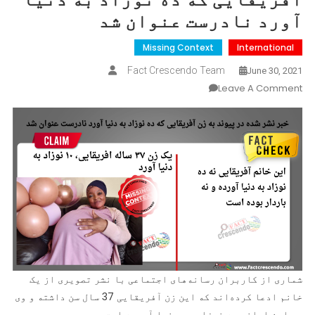
آورد نادرست عنوان شد
Missing Context
International
Fact Crescendo Team
June 30, 2021
On
Leave A Comment
خبر
نشر
شده
در
پیوند
به
زن
آفریقایی
که
ده
نوزاد
شماری از کاربران رسانه‌های اجتماعی با نشر تصویری از یک
به
خانم ادعا کرده‌اند که این زن آفریقایی 37 سال سن داشته و وی
دنیا
در این اواخر ده نوزاد به دنیا آورده است.
آورد