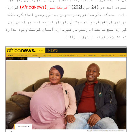
نبوده است. در (24 جون 2021)
آفریقانیوز(AfricaNews)
گزارش
داده است که حکومت آفریقای جنوبی به طور رسمی اعلام کرده که
در این اواخر گوسیامه سیتول باردار نبوده است. بر اساس این
گزارش هیچ سابقه‌ای رسمی در شهرداری آستان گوتنگ وجود ندارد
که نشان‌گر تولد ده نوزاد باشد.