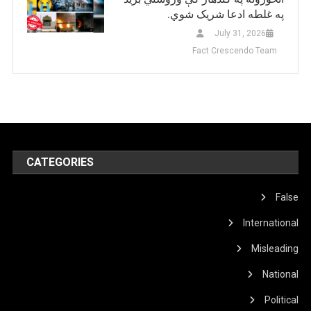
په غلطه ادعا شریک شوي.
July 31, 2026
Fact Crescendo Team
CATEGORIES
False
International
Misleading
National
Political