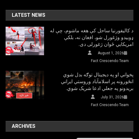
LATEST NEWS
د کالیفورنیا ساحل کې هغه ماشوم، چې له
ډوبیدو وژغورل شو، افغان نه، بلکې
امریکایي ځوان ژغورلی دی.
August 1, 2026
Fact Crescendo Team
پخواني او په دیجیتال توګه بدل شوي
انځورونه پر اسلامآباد وروستي ایراني
بريدونو په جعلي ادعا شریک شوي.
July 31, 2026
Fact Crescendo Team
ARCHIVES