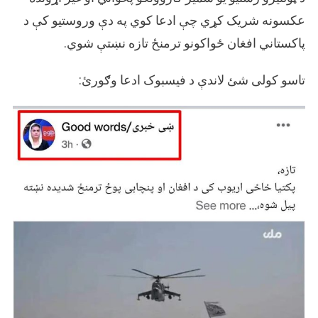
اړه
بې
عکسونه شریک کړي چې ادعا کوي په دې وروستیو کې د
بنسټه
پاکستاني افغان ځواکونو ترمنځ تازه نښتې شوي.
او
پخواني
تاسو کولی شئ لاندې د فیسبوک ادعا وګورئ:
عکسونه
شریک
شوي
دي