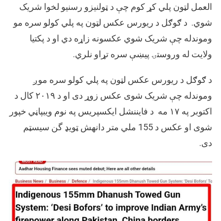
العمل لټون پلي کړ کوم چې د ټولنیزو رسنیو لخوا شریک
شوي. د ګوګل د ریورس عکس لټون په پلي کولو سره مو
وموندله چې شریک شوي عکسونه زاړه دي او د پکتیا
ولایت له وروستۍ پیښې سره تړاو نلري.
د ګوګل د ریورس عکس لټون په پلي کولو سره موږ
وموندله چې شریک شوی عکس زوړ دی او د ۲۰۱۹ کال د
اکتوبر په ۱۷ مه د فایننشل ایکسپریس په نوم ویبپاڼي خپور
شوی او عکس د 155 ملي متر دانهش ټویډ گن سیسټم
دی.