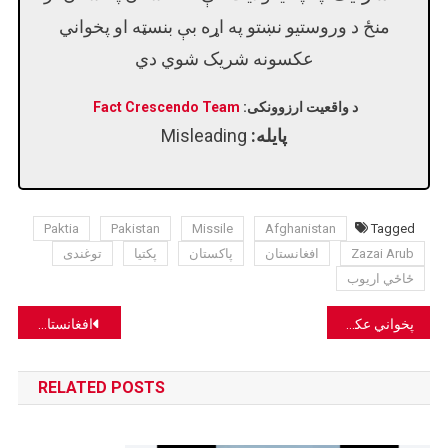
منځ د وروستیو نښتو په اړه بې بنسټه او پخواني
عکسونه شریک شوي دي
د واقعیت ارزوونکی:
Fact Crescendo Team
پایله:
Misleading
Paktia
Pakistan
Missile
Afghanistan
Tagged
Zazai Arub
افغانستان
پاکستان
پکتیا
توغندی
ځاځي اریوب
Post
پخواني عکسونه په غلطه توګه د ایران د ولسمشر د هلیکوپټر د غورځیدو وروستۍ پیښې په تړاو شريک شوي.
افغانستان پاکستان تر منځ د وروستیو نښتو په اړه پخواني عکس شریک شوي.
navigation
RELATED POSTS