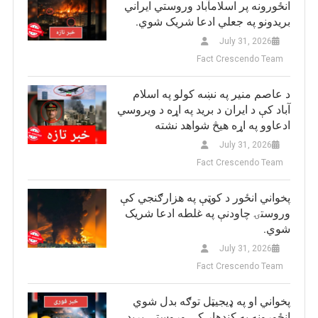
انځورونه پر اسلامآباد وروستي ایراني
بريدونو په جعلي ادعا شریک شوي.
July 31, 2026
Fact Crescendo Team
د عاصم منیر په نښه کولو په اسلام
آباد کې د ایران د برید په اړه د ویروسي
ادعاوو په اړه هیڅ شواهد نشته
July 31, 2026
Fact Crescendo Team
پخواني انځور د کوټې په هزارګنجي کې
وروستۍ چاودنې په غلطه ادعا شریک
شوي.
July 31, 2026
Fact Crescendo Team
پخواني او په ډيجيټل توګه بدل شوي
انځورونه په کندهار کې وروستي برید