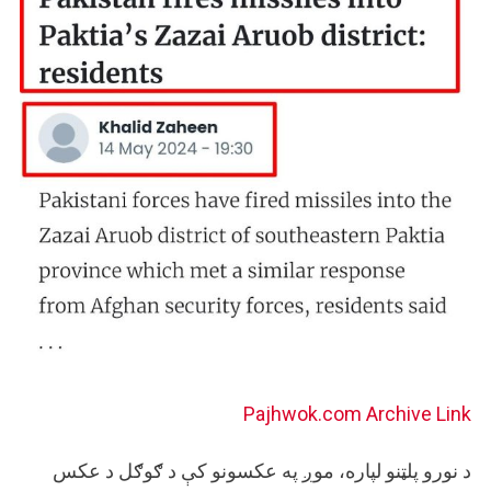
Pajhwok.com
Archive Link
د نورو پلټنو لپاره، موږ په عکسونو کې د ګوګل د عکس