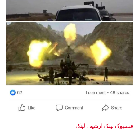
فېسبوک لینک
آرشيف لینک