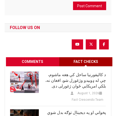
FOLLOW US ON
COMMENTS
FACT CHECKS
د کالیفورنیا ساحل کې هغه ماشوم،
چې له ډوبیدو وژغورل شو، افغان نه،
بلکې امریکایي ځوان ژغورلی دی.
August 1, 2026
Fact Crescendo Team
پخواني او په دیجیتال توګه بدل شوي