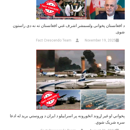
د افغانستان پخوانی ولسمشر اشرف غني افغانستان ته نه دی راستون
شوی.
Fact Crescendo Team
November 19, 2025
پخواني او غیر اړوند انځورونه پر اسراییلو د ایران د وروستي برید له ادعا
سره شریک شوي.