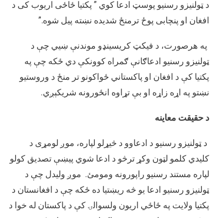
د ټولنیزو رسنیو پوسټ ادعا کوي ” پکتیا ځاځی اریوب کی د
افغان او پنچابی پوځ ترمنځ شدیده نښته پیل شوه.”
په هرصورت، د فیکټ کریسینډو موندنې ښیي چې د
ټولنیزو رسنیو ادعاګانې ګمراه کوونکې دي ځکه چې په
پکتیا کې د افغان او پاکستاني ځواکونو تر منځ د وروستیو
نښتو په اړه زاړه او بې تړاوه انځورونه شریکېږي.
د حقیقت معاینه
د ټولنیزو رسنیو د ادعاوو د څیړلو لپاره، موږ لومړی د
کلیدي کلمو لټون وکړ ترڅو د ادعا شوي پیښې تصدیق کولو
لپاره مستند رسنیو راپورونه ومومئ. موږ ولیدل چې د
ټولنیزو رسنیو ادعا یو څه ریښتیا ده ځکه چې د افغانستان د
پکتیا ولایت په ځاځي اریون ولسوالۍ کې د پاکستان له خوا د