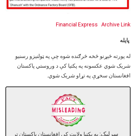
Financial Express
Archive Link
پایله
له پورته څېړنو څخه څرګنده شوه چې په ټولنیزو رسنیو
شريک شوي عکسونه په پکتيا کې د وروستي پاکستان
افغانستان سخړې په تړاو شريک شوي.
سرلیک:
په پکتيا ولايت کې افغانستان پاکستان تر