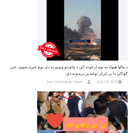
د مالټا هېواد په یوه ارخونه کې د چاودنو ویډیو په دې نوم خپره شوې، چې
ګواکې دا پر ایران توغندیز بریدونه دي.
Fact Crescendo Team
July 18, 2026