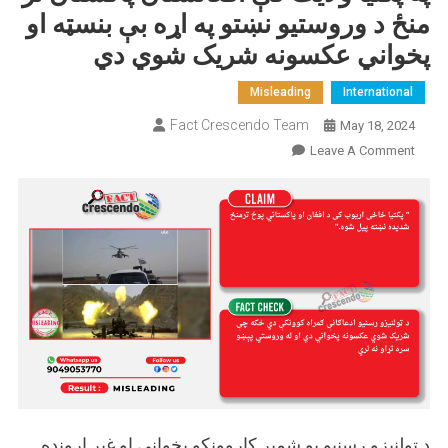
منځ د وروستیو نښتو په اړه بې بنسټه او
پخواني عکسونه شریک شوي دي
Misleading
International
Fact Crescendo Team
May 18, 2024
On
Leave A Comment
په
پکتيا
ولايت
کې
افغانستان
پاکستان
تر
منځ
د
وروستیو
نښتو
په
د ټولنیزو رسنیو یو شمیر کاروونکو پخواني او غیر اړونده