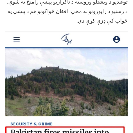
توغندیو د ویشتلو وروسته د ناکراریو پیښې رامنځ ته شوې.
د رسنیو د راپورونو له مخې، افغان ځواکونو هم د پېښې په
ځواب کې ډزې کړې دي.