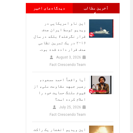
آخرین مطالب
دیدگاه‌های اخیر
این ناو امریکایی در
ویدیو توسط ایران هدف
قرار نگرفته؛ بلکه در سال
۲۰۱۶ در یک تمرین نظامی
هدف قرار داده شده بود.
August 3, 2026
Fact Crescendo Team
آیا واقعاً احمد مسعود،
رهبر جبهه مقاومت ملی، از
قیوم ملنگ حمایت خود را
اعلام کرده است؟
July 25, 2026
Fact Crescendo Team
این ویدیو انفجار یک راکت