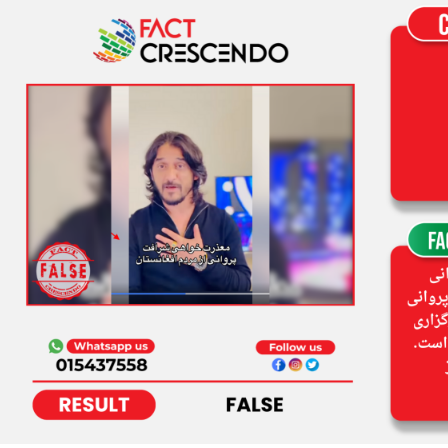
این
کلیپ
ویدویی،
چرا
هنرمند
مشهور
شرافت
پروانی
از
وطنداران
خود
عذرخواهی
کرده
است؟