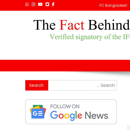
FC Bangladesh
Search
for: