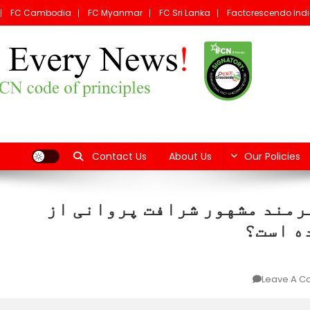
FC Cambodia
FC Myanmar
FC Sri Lanka
Factcrescendo Ind
Fact C
Contact Us
About Us
Our Policies
رمند مشهور شرافت پروانی از
ه است؟
On
Leave A 
در