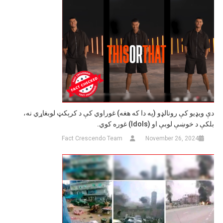
دې ویډیو کې رونالډو (په دا که هغه) غوراوي کې د کرېکټ لوبغاړي نه،
بلکې د خوښې لوبې او (Idols) غوره کوي.
Fact Crescendo Team
November 26, 2024