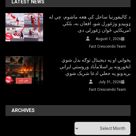
LATEST NEWS
د کالیفورنیا ساحل کې هغه ماشوم، چې له
ډوبیدو وژغورل شو، افغان نه، بلکې
امریکایي ځوان ژغورلی دی.
August 1, 2026
Fact Crescendo Team
پخواني او په دیجیتال توګه بدل شوي
انځورونه پر اسلامآباد وروستي ایراني
بريدونو په جعلي ادعا شریک شوي.
July 31, 2026
Fact Crescendo Team
ARCHIVES
Archives