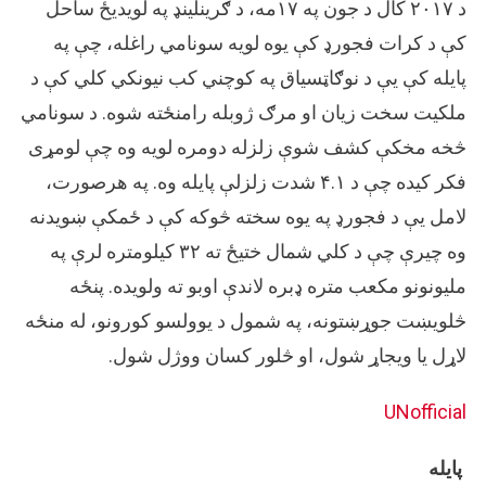
د ۲۰۱۷ کال د جون په ۱۷مه، د ګرینلینډ په لویدیځ ساحل
کې د کرات فجورډ کې یوه لویه سونامي راغله، چې په
پایله کې یې د نوګاټسیاق په کوچني کب نیونکي کلي کې د
ملکیت سخت زیان او مرګ ژوبله رامنځته شوه. د سونامي
څخه مخکې کشف شوې زلزله دومره لویه وه چې لومړی
فکر کیده چې د ۴.۱ شدت زلزلې پایله وه. په هرصورت،
لامل یې د فجورډ په یوه سخته څوکه کې د ځمکې ښویدنه
وه چیرې چې د کلي شمال ختیځ ته ۳۲ کیلومتره لرې په
ملیونونو مکعب متره ډبره لاندې اوبو ته ولویده. پنځه
څلویښت جوړښتونه، په شمول د یوولسو کورونو، له منځه
لاړل یا ویجاړ شول، او څلور کسان ووژل شول.
UNofficial
پایله