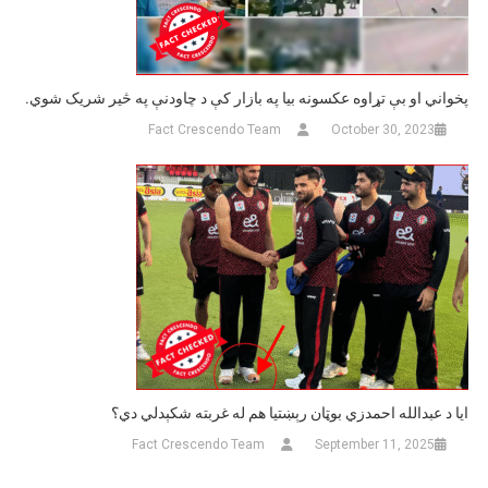
پخواني او بې تړاوه عکسونه بیا په بازار کې د چاودنې په څیر شریک شوي.
Fact Crescendo Team
October 30, 2023
ایا د عبدالله احمدزي بوټان رېښتیا هم له غربته شکېدلي دي؟
Fact Crescendo Team
September 11, 2025