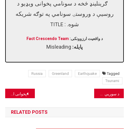
ګرینلینډ څخه د سونامي پخوانی ویډیو د
روسیې د وروستۍ سونامي په توګه شریکه
شوه. :
TITLE
د واقعیت ارزوونکی:
Fact Crescendo Team
پایله:
Misleading
Russia
Greenland
Earthquake
Tagged
Tsunami
Post
د سوریې زلزلې یو پخوانی انځور د وروستۍ روسیې زلزلې له تړاو شریک شوی.
پخوانی انځور په جنوبي وزیرستان کې د پاکستاني پوځي اډې باندې د وروستي برید په توګه په جعلي ډول شریک شوی.
navigation
RELATED POSTS