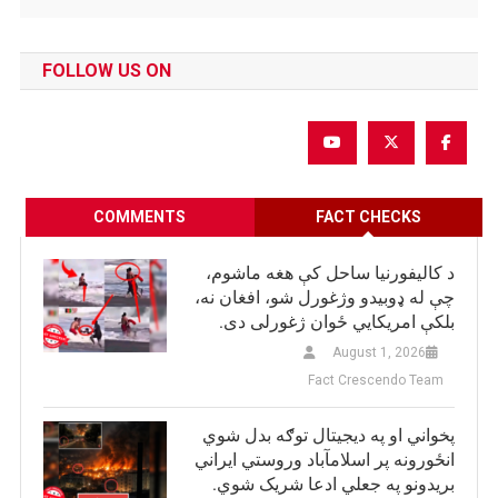
FOLLOW US ON
COMMENTS
FACT CHECKS
د کالیفورنیا ساحل کې هغه ماشوم،
چې له ډوبیدو وژغورل شو، افغان نه،
بلکې امریکایي ځوان ژغورلی دی.
August 1, 2026
Fact Crescendo Team
پخواني او په دیجیتال توګه بدل شوي
انځورونه پر اسلامآباد وروستي ایراني
بريدونو په جعلي ادعا شریک شوي.