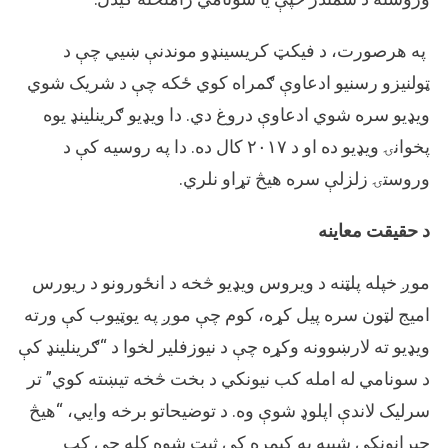
په هرصورت، د فیکټ کریسینډو موندنې ښیي چې د
ټولنیزو رسنیو ادعاوې ګمراه کوي ځکه چې د شریک شوي
ویډیو سره شوي ادعاوې دروغ دي. دا ویډیو ګرینلینډ یوه
پخوانۍ ویډیو ده او د ۲۰۱۷ کال ده. دا په روسیه کې د
وروستۍ زلزلې سره هیڅ تړاو نلري.
د حقیقت معاینه
موږ خپله پلټنه د ویروس ویډیو څخه د انځورونو د ریورس
امیج لټون سره پیل کړه، کوم چې موږ په یوټیوب کې ورته
ویډیو ته لارښوونه وکړه چې د نیوزفلیر لخوا د “ګرینلینډ کې
د سونامي له امله کب نیونکي د بخت څخه تیښته کوي” تر
سرلیک لاندې اپلوډ شوې وه. د توضیحاتو برخه وايي، “هیڅ
حیرانونکې شیبه په کیمره کې ثبت شوه کله چې کب