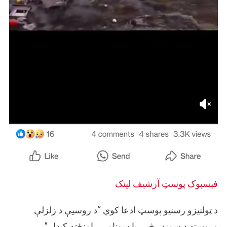
فېسبوک پوسټ
آرشيف لینک
د ټولنیزو رسنیو پوسټ ادعا کوي “د روسیې د زلزلې
وروسته د سمندر څپې یا سونامي رامنځته کیدل.”