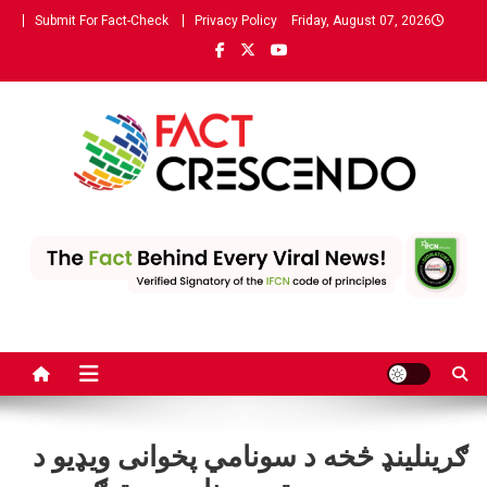
Ski
Submit For Fact-Check
Privacy Policy
Friday, August 07, 2026
t
conten
Fact Crescendo | The leading
The Fact behind every viral news!
fact-checking website in
Pashto
ګرینلینډ څخه د سونامي پخوانی ویډیو د