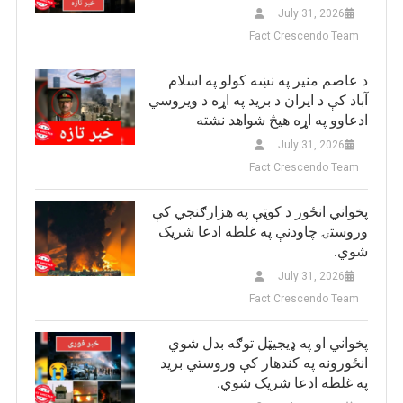
July 31, 2026
Fact Crescendo Team
د عاصم منیر په نښه کولو په اسلام
آباد کې د ایران د برید په اړه د ویروسي
ادعاوو په اړه هیڅ شواهد نشته
July 31, 2026
Fact Crescendo Team
پخواني انځور د کوټې په هزارګنجي کې
وروستۍ چاودنې په غلطه ادعا شریک
شوي.
July 31, 2026
Fact Crescendo Team
پخواني او په ډيجيټل توګه بدل شوي
انځورونه په کندهار کې وروستي برید
په غلطه ادعا شریک شوي.