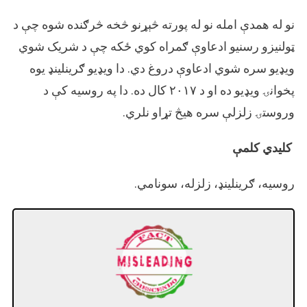
نو له همدې امله نو له پورته څېړنو څخه څرګنده شوه چې د
ټولنیزو رسنیو ادعاوې ګمراه کوي ځکه چې د شریک شوي
ویډیو سره شوي ادعاوې دروغ دي. دا ویډیو ګرینلینډ یوه
پخوانۍ ویډیو ده او د ۲۰۱۷ کال ده. دا په روسیه کې د
وروستۍ زلزلې سره هیڅ تړاو نلري.
کلیدي کلمې
روسیه، ګرینلینډ، زلزله، سونامي.