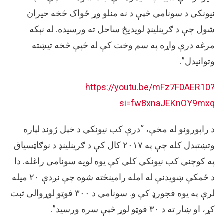
نیونکي د سونامي څپې د نه منلو وړ ځواک څخه حیران
شول چې د ګرینلینډ لویدیځ ساحل ته ورسیده. له نېکه
مرغه درې واړه په سم وخت کې له څپې څخه تیښته
وتوانیدل”.
https://youtu.be/mFz7F0AER10?
si=fw8xnaJEKnOY9mxq
د راپورونو له مخې، “درې کب نیونکي د خپل ژوند لپاره
وتښتېدل کله چې په ۲۰۱۷ کال کې د ګرینلینډ د نوګاټسیاق
په کوچني کب نیونکي کلي کې یوه لویه سونامي راغله. دا
د ځمکې ښویدنې له امله رامینځته شوه چې نږدې ۲۰ میله
لرې په یوه فجورډ کې و. سونامي د ۳۰۰ فوټو لوړوالی ثبت
کړ، او ښار ته د ۳۰ فوټو لوړ څپې سره ورسید”.