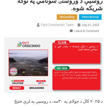
روسیې د وروستۍ سونامي په توګه
شریکه شوه.
Misleading
International
Fact Crescendo Team
July 31, 2025
On
Leave A Comment
ګرینلینډ
څخه
د
سونامي
پخوانی
ویډیو
د
روسیې
د
وروستۍ
سونامي
په
د ۲۰۲۵ کال د جولای په ۳۰مه، د روسیې په لرې ختیځ
توګه