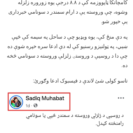
شریکه
کامچاتکا ټاپووزمه کې د ۸.۸ درجې یوه زوروره زلزله
شوه.
وشوه، چې وروسته يې د ارام سمندر د سونامي خبرداری
یې خپور شو.
په دې منځ کې، یوه ویډیو چې د ساحل په سیمه کې څپې
ښیي، په ټولنیزو رسنیو کې له دې ادعا سره خپره شوې ده
چې دا د روسیې د وروستۍ زلزلې وروسته د سونامي څخه
ده.
تاسو کولی شئ لاندې د فیسبوک ادعا وګورئ: