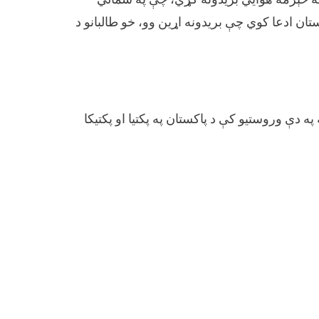
ستان
ان ادعا کوي چې بریدونه اړین وو، خو طالبانو د
ي
اني
 دې وروستیو کې د پاکستان په پکتیا او پکتیکا