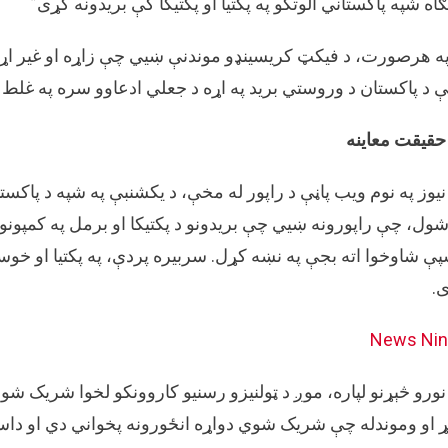
ګاه شپه پاکستاني الوتکو په پکتيا او پکتيکا کې بريدونه کړی”
 هرصورت، د فیکټ کریسینډو موندنې ښیي چې زاړه او غیر اړونده ا
 د پاکستان د وروستي برید په اړه د جعلي ادعاوو سره په غل
حقیقت معاینه
نیوز په نوم ویب پاڼې د راپور له مخې، د یکشنبې په شپه د پاکست
ول، چې راپورونه ښیي چې بریدونو د پکتیکا او برمل په کمپونو
ې شاوخوا اته بجې په نښه کړل. سربیره پردې، په پکتیا او خوس
.
News Ni
نورو څېړنو لپاره، موږ د ټولنیزو رسنیو کاروونکو لخوا شریک 
 او وموندله چې شریک شوي دواړه انځورونه پخواني دي او دا