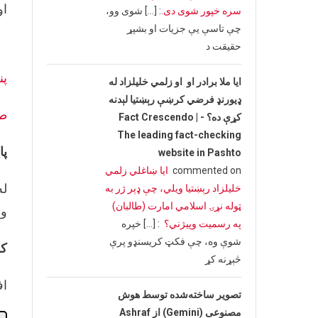
او د ط
سره خپور شوی دی.
: […] شوی وو،
چې تاسې یې جزیات او بشپړ
حقیقت د
پن
ایا ملا برادر او او زلمي خلیلزاد له
ډیورنډ فرضي کرښې رېښتیا لېدنه
طل
کړې ده؟ - Fact Crescendo |
The leading fact-checking
پا
website in Pashto
commented on
ایا ښاغلي زلمي
له
خلیلزاد رېښتیا ویلي، چې ډېر ژر به
ټوله نړۍ اسلامي امارت (طالبان)
ول
په رسمیت وپیژني؟
: […] خپره
شوې وه، چې فکټ کریسنډو پرې
کل
څېړنه کړ
اف
تصویر ساخته‌شده توسط هوش
مصنوعی (Gemini) از Ashraf