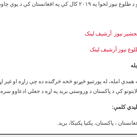
لوع نیوز لخوا په ۲۰۱۹ کال کې په افغانستان کې د یوې چاودنې په اړه خپور شوی و.
جشېر نيوز
آرشيف لینک
وع نیوز
آرشيف لینک
یله
 همدې امله، له پورتنیو څېړنو څخه څرګنده ده چې زاړه او غیر اړون
ایتونو کې د پاکستان د وروستي برید په اړه د جعلي ادعاوو س
یدي کلمې:
غانستان ، پاکستان، پکتيا پکتيکا، برید.