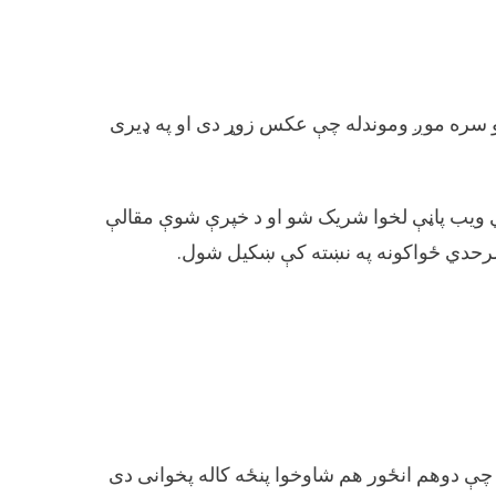
سره موږ وموندله چې عکس زوړ دی او په ډیری
بل ناو په نوم یوې خبري ویب پاڼې لخوا شریک شو او د خپرې شوې مقالې
سرحدي ځواکونه په نښته کې ښکیل شول.
ه چې دوهم انځور هم شاوخوا پنځه کاله پخوانی دی