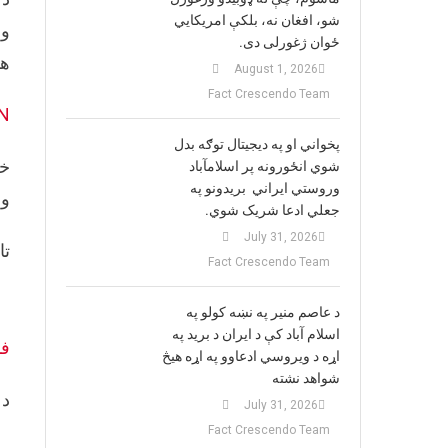
شو، افغان نه، بلکې امریکایي
وز
ځوان ژغورلی دی.
هر
August 1, 2026
Fact Crescendo Team
N
پخواني او په دیجیتال توګه بدل
خو
شوي انځورونه پر اسلامآباد
وروستي ایراني بريدونو په
ول
جعلي ادعا شریک شوي.
July 31, 2026
تا
Fact Crescendo Team
د عاصم منیر په نښه کولو په
اسلام آباد کې د ایران د برید په
ف
اړه د ویروسي ادعاوو په اړه هیڅ
شواهد نشته
د 
July 31, 2026
Fact Crescendo Team