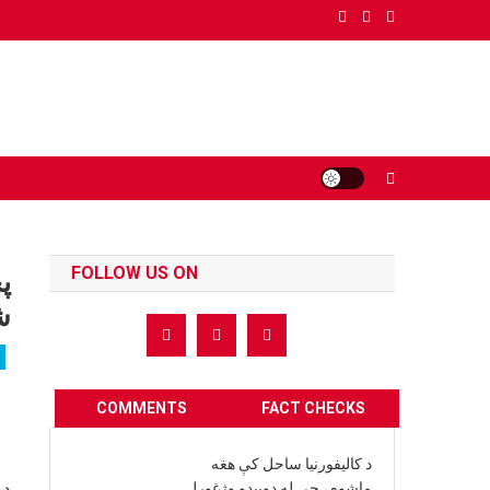
Ski
t
conten
FOLLOW US ON
پ
ش
COMMENTS
FACT CHECKS
د کالیفورنیا ساحل کې هغه
د 
ماشوم، چې له ډوبیدو وژغورل