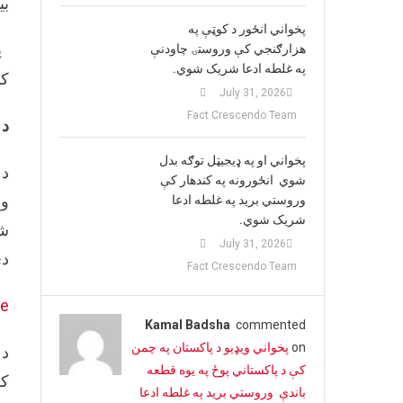
بي
پخواني انځور د کوټې په
په
هزارګنجي کې وروستۍ چاودنې
په غلطه ادعا شریک شوي.
کې
July 31, 2026
Fact Crescendo Team
د 
پخواني او په ډيجيټل توګه بدل
د 
شوي انځورونه په کندهار کې
وش
وروستي برید په غلطه ادعا
شریک شوي.
شپ
July 31, 2026
دی
Fact Crescendo Team
ne
Kamal Badsha
commented
on
پخواني ویډیو د پاکستان په چمن
د 
کې د پاکستاني پوځ په یوه قطعه
کړ
باندې وروستي برید په غلطه ادعا