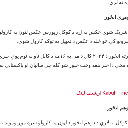
ه نه لري.
مړی انځور
شریک شوي عکس په اړه د ګوګل ریورس عکس لټون په کارولو 
رونو کې څو ځله د عکس د تمبیل په توګه کارول شوی.
ورته انځور د ۲۰۲۴ کال د می په ۱۶مه د کا
 مخې دا خبر هغه وخت خپور شو کله چې طالبان او پاکستاني 
Kabul Tim
آرشيف لینک
هم انځور
ګوګل له لارې د دوهم انځور د لټون په کارولو سره موږ وموندل