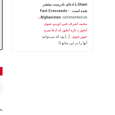
Ghani با ادعای نادرست منتشر
شده است. - Fact Crescendo
commented on
Afghanistan
د
محمد اشرف غني ایډیټ شوی
انځور د تازه انځور له ادعا سره
خپور شوی.
: […] بود که می‌توانید
آنها را در این منابع (ا
t
n
پخ
بر