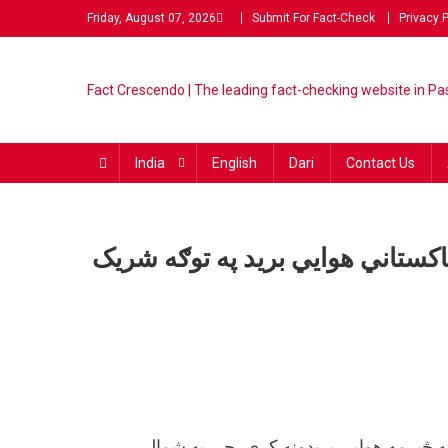
Friday, August 07, 2026
Submit For Fact-Check
Privacy P
Fact Crescendo | The lead
The Fact behind every viral
fact-checking website in Pas
India
English
Dari
Contact Us
اکستاني هوايي برید په توګه شریک
ي
نه
 ته څېرمه هوايي بریدونه کړي، چې په شمالي