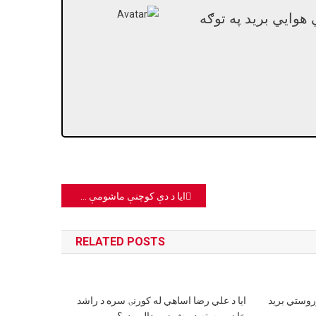
هوايي برید په توګه
ایا د دې کوچنې ماشومې سره د تاوتریخوالي دغه انځور رېښتیا دی؟
RELATED POSTS
روستي برید
ایا د علي رضا اساهي له کورنۍ سره د راشد
خان مرسته دیرش زره ډالره ده؟