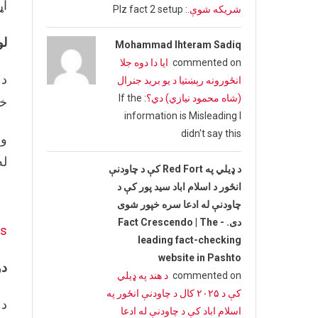
اړ
شریکه شوې.
: Plz fact 2 setup
لو
Mohammad Ihteram Sadiq
commented on
ایا دا دوه جلا
د 
انځورونه رېښتیا د یو برید جنرال
(شاه محمود نیازي) دي؟
: If the
خب
information is Misleading I
didn't say this
له
د ډیلي په Red Fort کې د چاودنې
انځور د اسلام اباد سید پور کې د
چاودنې له ادعا سره خپور شوی
دی. - Fact Crescendo | The
es
leading fact-checking
website in Pashto
دو
commented on
د هند په ډیلي
کې د ۲۰۲۵ کال د چاودنې انځور په
د 
اسلام اباد کې د چاودنې له ادعا