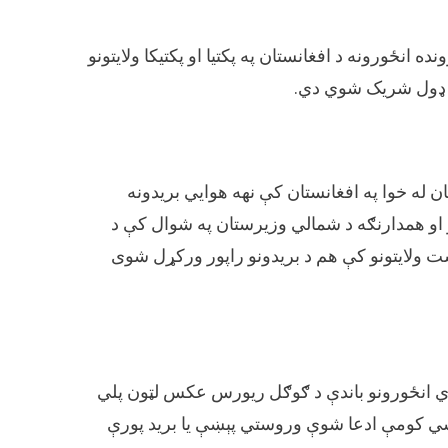
نځورونه د افغانستان په پکتیا او پکتیکا ولایتونو
ط ډول شریک شوي دي.
ان له خوا په افغانستان کې نهه هوايي بریدونه
 او همدارنګه د شمالي وزیرستان په شوال کې د
ت ولایتونو کې هم د بریدونو راپور ورکړل شوی
شوي انځورونو باندې د ګوګل ریورس عکس لټون پلي
سي کومې ادعا شوې وروستي پېښې يا بريد پورې