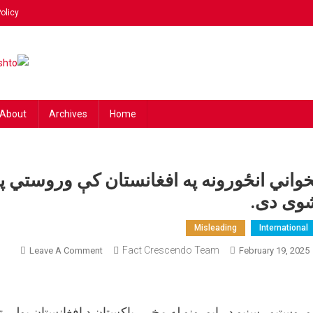
olicy
ing
 news!
hto
About
Archives
Home
خواني انځورونه په افغانستان کې وروستي پ
وی دی.
Misleading
International
On
Fact Crescendo Team
Leave A Comment
February 19, 2025
پخوان
انځورو
په
وروستیو رسنیو د راپورونو له مخې، پاکستان د افغانستان پولې