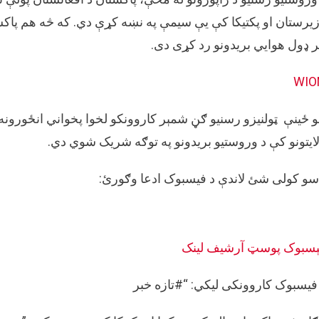
افغان
کې
یرستان او پکتیکا کې یې سیمې په نښه کړې دي. که څه هم پاکست
وروست
 ډول هوايي بریدونو رد کړی دی.
پاکست
هوايي
WIO
برید
په
توګه
 ځينې ټولنیزو رسنیو ګڼ شمېر کاروونکو لخوا پخواني انځورونه په
شریک
ایتونو کې د وروستیو بریدونو په توګه شریک شوي دي.
شوی
دی.
سو کولی شئ لاندې د فیسبوک ادعا وګورئ:
ېسبوک پوسټ
آرشيف لینک
فیسبوک کاروونکی لیکي: “#تازه خبر