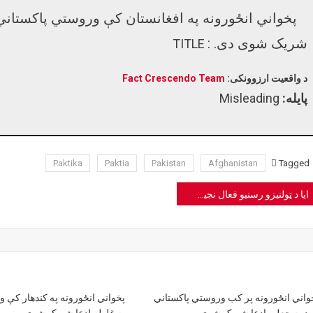
پخواني انځورونه په افغانستان کې وروستي پاکستاني 
شریک شوی دی. :
TITLE
د واقعیت ارزوونکی:
Fact Crescendo Team
پایله:
Misleading
Paktika
Paktia
Pakistan
Afghanistan
Tagged
Pos
ایا د ټولنیزو رسنیو فعال نجیب بروت رېښتیا هم مړ شوی دی؟
navigatio
واني انځورونه پر کب وروستي پاکستاني
پخواني انځورونه په کندهار کې و
يد په جعلي ادعا شریک شوي.
په غلطه ادعا شریک شوي.