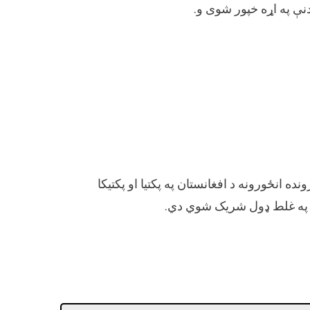
ده انځورونه د افغانستان په پکتیا او پکتیکا
ره په غلط ډول شریک شوي دي.