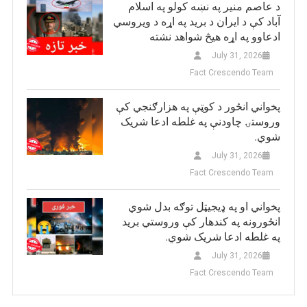
د عاصم منیر په نښه کولو په اسلام
آباد کې د ایران د برید په اړه د ویروسي
ادعاوو په اړه هیڅ شواهد نشته
July 31, 2026
Fact Crescendo Team
پخواني انځور د کوټې په هزارګنجي کې
وروستۍ چاودنې په غلطه ادعا شریک
شوي.
July 31, 2026
Fact Crescendo Team
پخواني او په ډيجيټل توګه بدل شوي
انځورونه په کندهار کې وروستي برید
په غلطه ادعا شریک شوي.
July 31, 2026
Fact Crescendo Team