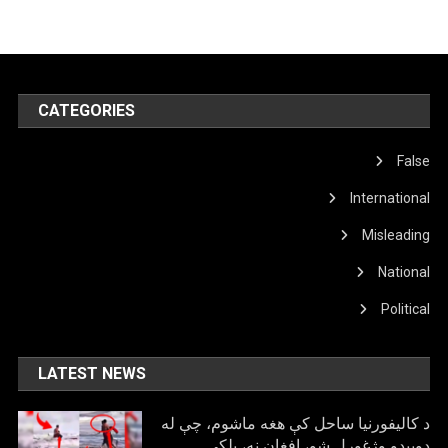
CATEGORIES
False
International
Misleading
National
Political
LATEST NEWS
د کالیفورنیا ساحل کې هغه ماشوم، چې له
ډوبیدو وژغورل شو، افغان نه، بلکې