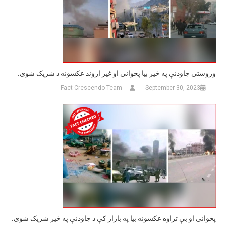
وروستي چاودنې په څیر بيا پخواني او غیر اړوند عکسونه د شریک شوي.
Fact Crescendo Team
September 30, 2023
پخواني او بې تړاوه عکسونه بیا په بازار کې د چاودنې په څیر شریک شوي.