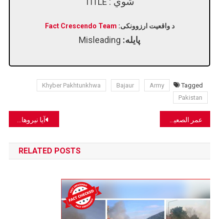
شوي :
TITLE
د واقعیت ارزوونکی:
Fact Crescendo Team
پایله:
Misleading
Khyber Pakhtunkhwa
Bajaur
Army
Tagged
Pakistan
Post
عمر الصعيدي له خپلو لوڼو سره د اتم مارچ نمانځلو په مناسبت نه، بلکې د روژې په مناسبت ګډ انځور خپور کړی.
آیا نیروهای طالبان در جنگ تورخم واقعاً از این اسلحه استفاده کرده‌اند؟
navigation
RELATED POSTS