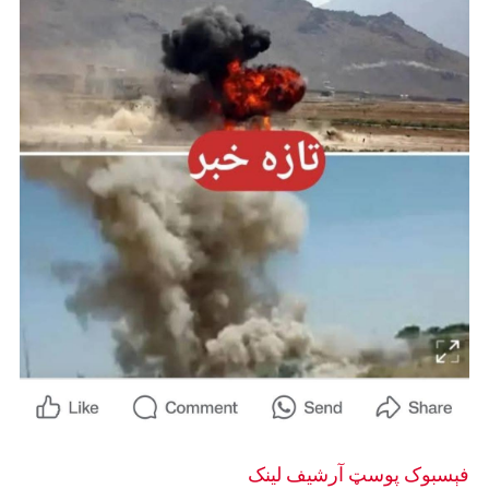
فېسبوک پوسټ
آرشيف لینک