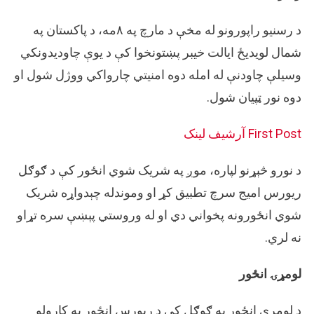
د رسنيو راپورونو له مخې د مارچ په ۸مه، د پاکستان په
شمال لویدیځ ایالت خیبر پښتونخوا کې د یوې چاودیدونکي
وسیلې چاودنې له امله دوه امنیتي چارواکي ووژل شول او
دوه نور ټپیان شول.
First Post
آرشيف لینک
د نورو څېړنو لپاره، موږ په شریک شوي انځور کې د ګوګل
ریورس امیج سرچ تطبیق کړ او وموندله چېدواړه شریک
شوي انځورونه پخواني دي او له وروستي پېښې سره تړاو
نه لري.
لومړۍ انځور
د لومړي انځور په ګوګل کې د ریورس انځور په کارولو