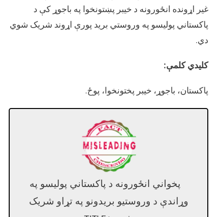
غیر اړونده انځورونه د خیبر پښتونخوا په باجوړ کې د
پاکستاني پولیسو په وروستي برید پورې اړوند شریک شوي
دي.
کلیدي کلمې:
پاکستان، باجوړ، خیبر پختونخوا، پوځ.
پخواني انځورونه د پاکستاني پولیسو په
وړاندې د وروستیو بریدونو په تړاو شریک