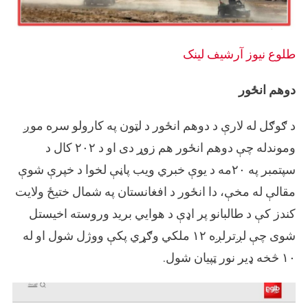
طلوع نیوز
آرشيف لینک
دوهم انځور
د ګوګل له لارې د دوهم انځور د لټون په کارولو سره موږ
وموندله چې دوهم انځور هم زوړ دی او د ۲۰۲ کال د
سپتمبر په ۲۰مه د یوې خبري ویب پاڼې لخوا د خپرې شوې
مقالې له مخې، دا انځور د افغانستان په شمال ختیځ ولایت
کندز کې د طالبانو پر اډې د هوایي برید وروسته اخیستل
شوی چې لږترلږه ۱۲ ملکي وګړي پکې ووژل شول او له
۱۰ څخه ډیر نور ټپیان شول.