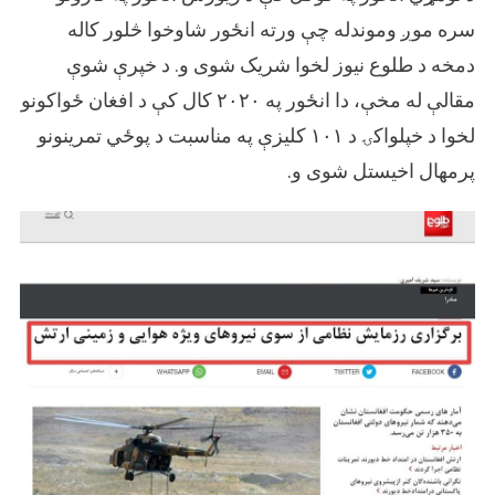
سره موږ وموندله چې ورته انځور شاوخوا څلور کاله
دمخه د طلوع نیوز لخوا شریک شوی و. د خپرې شوې
مقالې له مخې، دا انځور په ۲۰۲۰ کال کې د افغان ځواکونو
لخوا د خپلواکۍ د ۱۰۱ کلیزې په مناسبت د پوځي تمرینونو
پرمهال اخیستل شوی و.