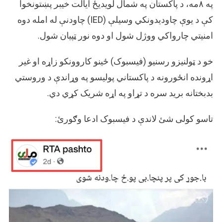
شوي
په ۸مه، د پاکستان په شمال لویدیځ ایالت خیبر پښتونخوا
کې د یوې چاودیدونکي وسیلې (IED) چاودنې له امله دوه
امنیتي چارواکي ووژل شول او دوه نور ټپیان شول.
خو د ټولنیزو رسنیو (فیسبوک) ځینو کاروونکو زاړه او غیر
اړونده انځورونه د پاکستاني پولیسو په وړاندې د وروستي
بدبختانه برید سره د تړاو په اړه شریک کړي دي.
تاسو کولی شئ لاندې د فیسبوک ادعا وګورئ: