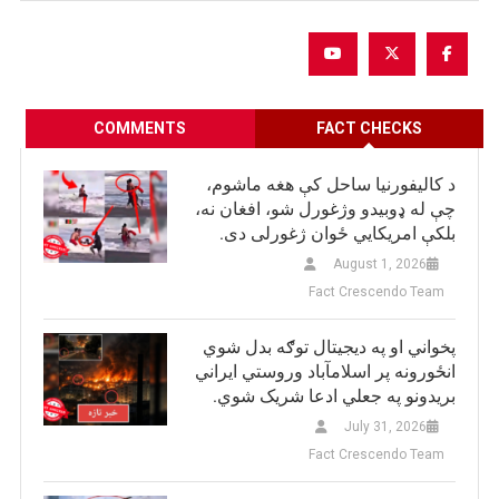
COMMENTS
FACT CHECKS
د کالیفورنیا ساحل کې هغه ماشوم،
چې له ډوبیدو وژغورل شو، افغان نه،
بلکې امریکایي ځوان ژغورلی دی.
August 1, 2026
Fact Crescendo Team
پخواني او په دیجیتال توګه بدل شوي
انځورونه پر اسلامآباد وروستي ایراني
بريدونو په جعلي ادعا شریک شوي.
July 31, 2026
Fact Crescendo Team