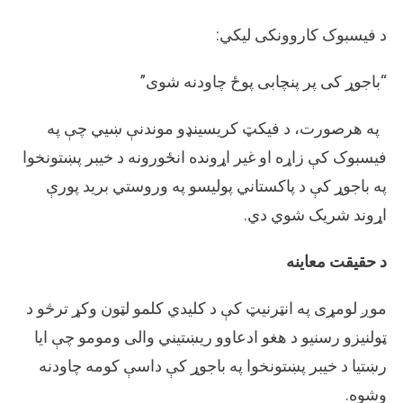
د فیسبوک کاروونکی ليکي:
“باجوړ کی پر پنچابی پوځ چاودنه شوی”
په هرصورت، د فیکټ کریسینډو موندنې ښیي چې په
فیسبوک کې زاړه او غیر اړونده انځورونه د خیبر پښتونخوا
په باجوړ کې د پاکستاني پولیسو په وروستي برید پورې
اړوند شریک شوي دي.
د حقیقت معاینه
موږ لومړی په انټرنیټ کې د کلیدي کلمو لټون وکړ ترڅو د
ټولنیزو رسنیو د هغو ادعاوو ریښتیني والی ومومو چې ايا
رښتيا د خیبر پښتونخوا په باجوړ کې داسې کومه چاودنه
وشوه.