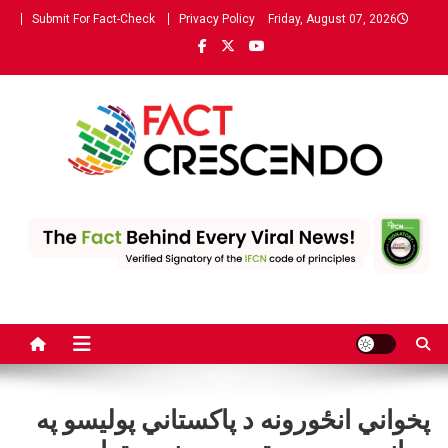
Ski
Submit For Fact-Check
Privacy Policy
Friday, August 07, 2026
t
conten
Fact Crescendo | The leading
The Fact behind every viral news!
fact-checking website in
Pashto
پخواني انځورونه د پاکستاني پولیسو په