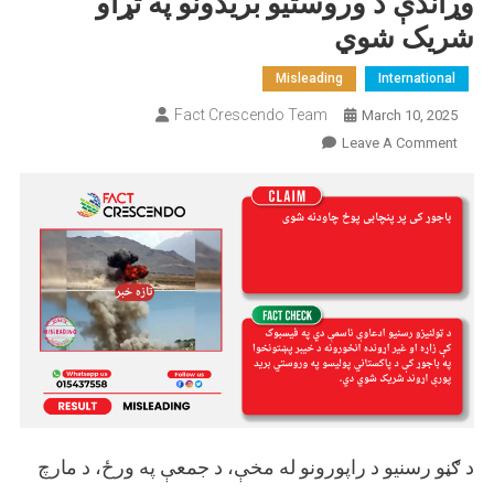
وړاندې د وروستیو بریدونو په تړاو
شریک شوي
Misleading
International
Fact Crescendo Team
March 10, 2025
On
Leave A Comment
پخواني
انځورونه
د
پاکستاني
پولیسو
په
وړاندې
د
وروستیو
بریدونو
په
تړاو
د ګڼو رسنیو د راپورونو له مخې، د جمعې په ورځ، د مارچ
شریک