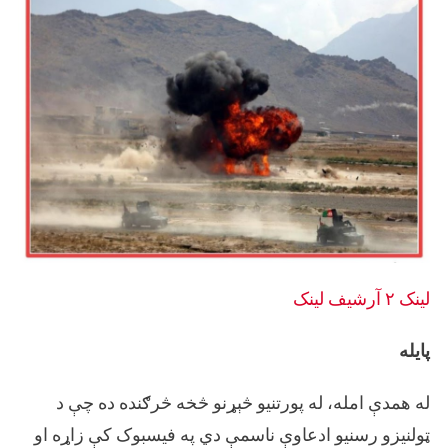
لینک ۲
آرشيف لینک
پایله
له همدې امله، له پورتنیو څېړنو څخه څرګنده ده چې د
ټولنیزو رسنیو ادعاوې ناسمې دي په فیسبوک کې زاړه او