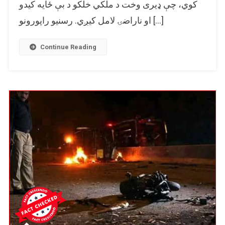
کوي، چې ډیری وخت د ملکي خلکو د بې ځایه کیدو
پاکستاني
او ناراضۍ لامل کیږي. رسنيو راپورونو […]
پوځي
اډې
باندې
Continue Reading
د
وروستي
برید
په
توګه
په
جعلي
ډول
شریک
شوی.