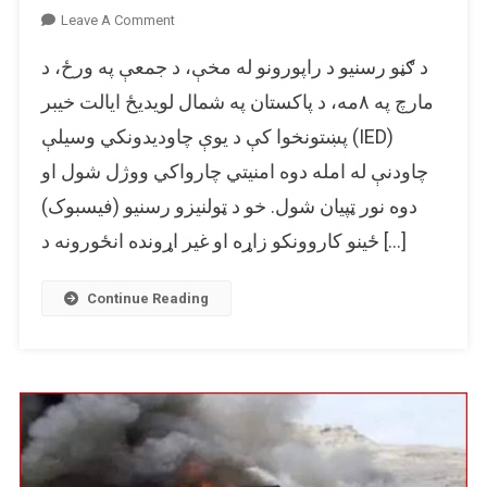
On
Leave A Comment
پخواني
د ګڼو رسنیو د راپورونو له مخې، د جمعې په ورځ، د
انځورونه
د
مارچ په ۸مه، د پاکستان په شمال لویدیځ ایالت خیبر
پاکستاني
پښتونخوا کې د یوې چاودیدونکي وسیلې (IED)
پولیسو
چاودنې له امله دوه امنیتي چارواکي ووژل شول او
په
وړاندې
دوه نور ټپیان شول. خو د ټولنیزو رسنیو (فیسبوک)
د
ځینو کاروونکو زاړه او غیر اړونده انځورونه د […]
وروستیو
بریدونو
په
Continue Reading
تړاو
شریک
شوي