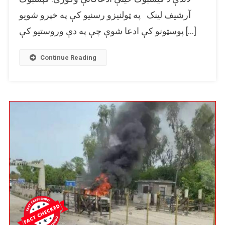
پخوانی
آرشيف لینک په ټولنیزو رسنیو کې په خپرو شویو
انځور
پوسټونو کې ادعا شوې چې په دې وروستیو کې […]
یو
ځل
بیا
Continue Reading
شریک
شو.