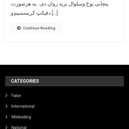
پنچابی پوځ وسلوال برید روان دی. په هرصورت
عکس
پر
دفیکټ کریسسینډو […]
پاکستان
پوځ
Continue Reading
وروستي
برید
په
توګه
شریک
شوی.
CATEGORIES
False
International
Misleading
National