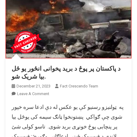
د پاکستان پر پوځ د برید پخوانی انځور یو ځل
بیا شریک شو.
December 21, 2023
Fact Crescendo Team
On
Leave A Comment
د
په ټولنیزو رسنیو کې یو عکس له دې ادعا سره خپور
پاکستان
پر
شوی چې ګواکي پښتونخوا ټانګ سیمه کی یوځل بیا
پوځ
پر پنچابی پوځ خونړی برید شوی. تاسو کولی شئ
د
لاندې د فیسبوک ځینې ادعاګانې وګورئ: فېسبوک
برید