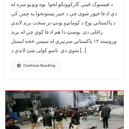
د فيسبوک ځینې کارکوونکو لخوا یوه ویډیو سره له
ویډیو
د
دې ادعا خپور شوی چې د خیبر پښتونخوا په چمن کې
پاکستان
د پاکستاني پوځ د کومانډو یونټ تر سخت برید لاندې
په
راغلی دی. پوسټ دا هم ادعا کوي چې له برید
چمن
کې
وروسته ۱۲ پاکستاني سرتیري له سیمې څخه ایستل
د
شوي دي. تاسو کولی شئ لاندې د […]
پاکستاني
پوځ
په
Continue Reading
یوه
قطعه
باندې
وروستي
برید
په
غلطه
ادعا
شریکه