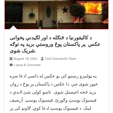
د کالیفورنیا د ځنګله د اور لګیدنې پخوانی
عکس پر پاکستان پوځ وروستي برید په توګه
شریک شوی.
August 18, 2023
Fact Crescendo Team
On
Leave A Comment
د
په ټولنیزو رسنیو کې یو عکس له داسې ادعا سره
کالیفورنیا
د
خپور شوی چې دا عکس د پاکستان پر پوځ د روان
ځنګله
برید څخه اخیستل شوی. تاسو کولی شئ لاندې د
د
فیسبوک پوسټ وګورئ: فېسبوک پوسټ آرشيف
اور
لګیدنې
لینک د فیسبوک پوسټ ادعا کوي: ګاونډ کی پر
پخوانی