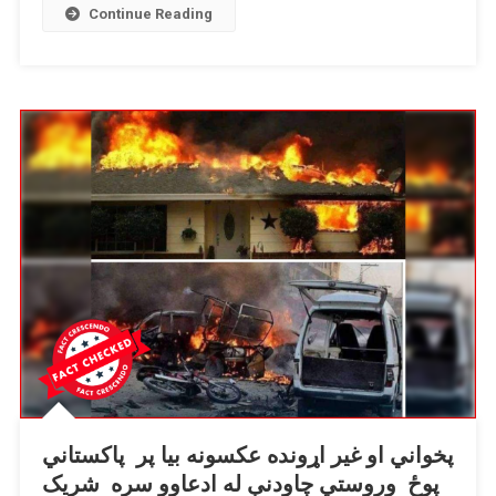
Continue Reading
او
بې
تړاوه
عکس
بیا
شریک
شوی.
پخواني او غیر اړونده عکسونه بیا پر پاکستاني
پوځ وروستي چاودنې له ادعاوو سره شریک