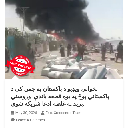
پخواني ویډیو د پاکستان په چمن کې د
پاکستاني پوځ په یوه قطعه باندې وروستي
برید په غلطه ادعا شریکه شوې.
May 30, 2026
Fact Crescendo Team
On
Leave A Comment
پخواني