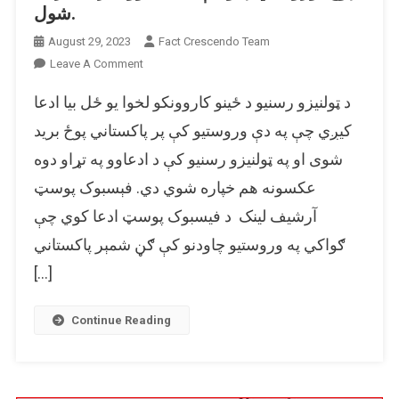
شول.
August 29, 2023
Fact Crescendo Team
On
Leave A Comment
پخواني
د ټولنیزو رسنیو د ځینو کاروونکو لخوا یو ځل بیا ادعا
او
غیر
کیږي چې په دې وروستیو کې پر پاکستاني پوځ برید
اړونده
شوی او په ټولنیزو رسنیو کې د ادعاوو په تړاو دوه
عکسونه
عکسونه هم خپاره شوي دي. فېسبوک پوسټ
بیا
پر
آرشيف لینک د فیسبوک پوسټ ادعا کوي چې
پاکستاني
ګواکي په وروستیو چاودنو کې ګڼ شمېر پاکستاني
پوځ
وروستي
[…]
چاودنې
له
Continue Reading
ادعاوو
سره
شریک
شول.