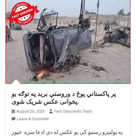
پر پاکستاني پوځ د وروستي برید په توګه یو
پخوانی عکس شریک شوی.
August 26, 2023
Fact Crescendo Team
On
Leave A Comment
پر
په ټولنیزو رسنیو کې یو عکس له دې ادعا سره خپور
پاکستاني