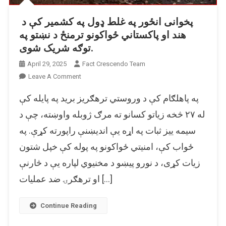
پخوانی انځور په غلط ډول په کشمیر کې د
هند او پاکستاني ځواکونو ترمنځ د نښتو په
توګه شریک شوی.
April 29, 2025
Fact Crescendo Team
On
Leave A Comment
پخوانی
په پاهلګام کې د وروستي ترهګریز برید په پایله کې
انځور
په
له ۲۷ څخه زیاتو کسانو ته مرګ ژوبله واوښته، چې د
غلط
سیمه ییز ثبات په اړه یې اندیښنې راپورته کړې. په
ډول
ځواب کې، امنیتي ځواکونو په پوله کې خپل شتون
په
کشمیر
زیات کړی، د نورو پیښو د مخنیوي لپاره یې د څارنې
کې
او ترهګرۍ ضد عملیات […]
د
هند
او
Continue Reading
پاکستاني