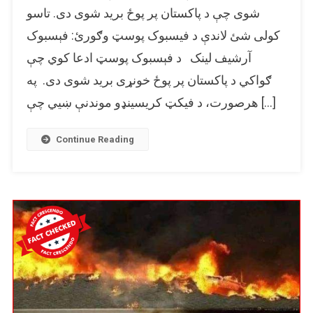
پوځ
شوی چې د پاکستان پر پوځ برید شوی دی. تاسو
د
کولی شئ لاندې د فیسبوک پوسټ وګورئ: فېسبوک
وروستي
آرشيف لینک د فېسبوک پوسټ ادعا کوي چې
برید
په
ګواکي د پاکستان پر پوځ خونړی برید شوی دی. په
توګه
هرصورت، د فیکټ کریسینډو موندنې ښیي چې […]
یو
پخوانی
عکس
Continue Reading
شریک
شوی.