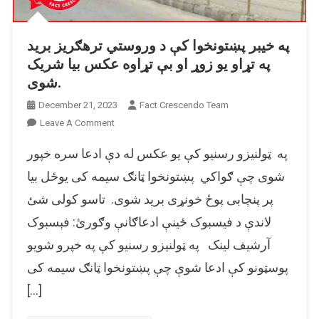
په خیبر پښتونخوا کې د وروستي ترهګریز برید
په تړاو یو زوړ او بې تړاوه عکس بیا شریک
شوی.
December 21, 2023
Fact Crescendo Team
On
Leave A Comment
په
په ټولنیزو رسنیو کې یو عکس له دې ادعا سره خپور
خیبر
پښتونخوا
شوی چې ګواکي پښتونخوا ټانګ سیمه کی یوځل بیا
کې
پر پنچابی پوځ خونړی برید شوی. تاسو کولی شئ
د
لاندې د فیسبوک ځینې ادعاګانې وګورئ: فېسبوک
وروستي
ترهګریز
آرشيف لینک په ټولنیزو رسنیو کې په خپرو شویو
برید
پوسټونو کې ادعا شوې چې پښتونخوا ټانګ سیمه کی
په
تړاو
[…]
یو
زوړ