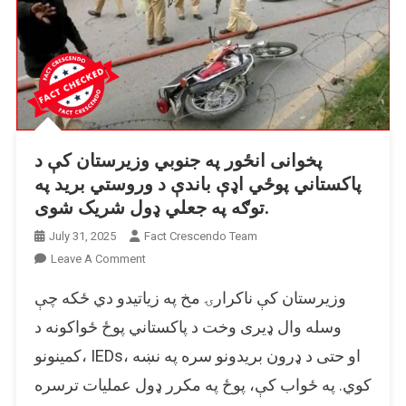
شوې.
پخوانی انځور په جنوبي وزیرستان کې د
پاکستاني پوځي اډې باندې د وروستي برید په
توګه په جعلي ډول شریک شوی.
July 31, 2025
Fact Crescendo Team
On
Leave A Comment
پخوانی
وزیرستان کې ناکرارۍ مخ په زیاتیدو دي ځکه چې
انځور
په
وسله وال ډیری وخت د پاکستاني پوځ ځواکونه د
جنوبي
کمینونو، IEDs، او حتی د ډرون بریدونو سره په نښه
وزیرستان
کوي. په ځواب کې، پوځ په مکرر ډول عملیات ترسره
کې
د