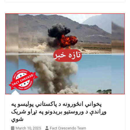
ځواکونو
ترمنځ
د
نښتو
په
توګه
شریک
شوی.
پخواني انځورونه د پاکستاني پولیسو په
وړاندې د وروستیو بریدونو په تړاو شریک
شوي
March 10, 2025
Fact Crescendo Team