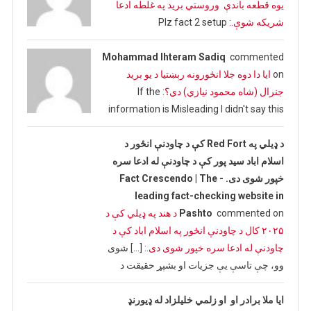
یوه قطعه باندې وروستي برید په غلطه ادعا
شریکه شوې.
: Plz fact 2 setup
Mohammad Ihteram Sadiq
commented
on
ایا دا دوه جلا انځورونه رېښتیا د یو برید
جنرال (شاه محمود نیازي) دي؟
: If the
information is Misleading I didn't say this
د ډیلي په Red Fort کې د چاودنې انځور د
اسلام اباد سید پور کې د چاودنې له ادعا سره
خپور شوی دی. - Fact Crescendo | The
leading fact-checking website in
commented on
Pashto
د هند په ډیلي کې د
۲۰۲۵ کال د چاودنې انځور په اسلام اباد کې د
چاودنې له ادعا سره خپور شوی دی.
: […] شوی
وو، چې تاسې یې جزیات او بشپړ حقیقت د
ایا ملا برادر او او زلمي خلیلزاد له ډیورنډ