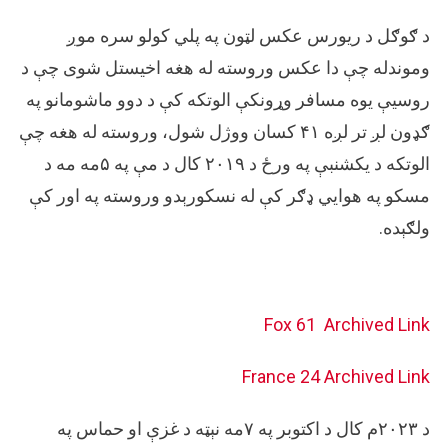
د ګوګل د ریورس عکس لټون په پلي کولو سره موږ
وموندله چې دا عکس وروسته له هغه اخیستل شوی چې د
روسیې یوه مسافر وړونکې الوتکه کې د دوو ماشومانو په
ګډون لږ تر لږه ۴۱ کسان ووژل شول، وروسته له هغه چې
الوتکه د یکشنبې په ورځ د ۲۰۱۹ کال د مې په ۵مه مه د
مسکو په هوايي ډګر کې له نسکورېدو وروسته په اور کې
ولګېده.
Fox 61
Archived Link
France 24
Archived Link
د ۲۰۲۳م کال د اکتوبر په ۷مه نېټه د غزې او حماس په