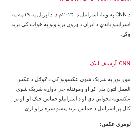
د CNN په وینا، اسراییل د ۲۰۲۴م د د اپريل په ۱۹مه په
اسراییلو باندې د ایران د ډرون بریدونو په ځواب کې برید
وکړ.
CNN
آرشيف لینک
موږ نور په شریک شوي عکسونو کې د ګوګل د عکس
العمل لټون پلي کړ او وموندله چې دواړه شریک شوي
عکسونه پخواني دي او د اسراییلو حماس جنګ او او تر
کال پر اسراییل د حماس بريد پیښو سره تړاو لري.
لومړی عکس: