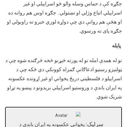
جګړه کې د حماس وسله والو څو اسراییلي او غیر
اسراییلي اتباع وژلي او تښتولي. جګړه اوس هم روانه ده
او هڅې هم روانې دي چې دواړه لوري خبرو ته راوبولي او
جګړه پای ته ورسوي.
پایله
نو له همدې امله نو له پورته څېړنو څخه څرګنده شوه چې د
ټولنیزو رسنیو ادعاګانې ګمراه کوونکې دي ځکه چې د
اسراییلو د فلسطیني دریځ پخواني او غیر اړونده عکسونه
په ایران باندې د وروستیو اسراییلي بریدونو د پېښو په تړاو
شریک شوي.
سرلیک:
پخواني عکسونه په ایران باندې د