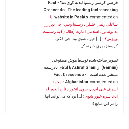
فرضي کرښې رېښتیا لېدنه کړې ده؟ - Fact
Crescendo | The leading fact-checking
commented on
website in Pashto
ایا
ښاغلي زلمي خلیلزاد رېښتیا ویلي، چې ډېر ژر
به ټوله نړۍ اسلامي امارت (طالبان) په رسمیت
وپیژني؟
: […] خپره شوې وه، چې فکټ
کریسنډو پرې څېړنه کړ
تصویر ساخته‌شده توسط هوش مصنوعی
(Gemini) از Ashraf Ghani با ادعای نادرست
منتشر شده است. - Fact Crescendo
commented on
Afghanistan
د محمد
اشرف غني ایډیټ شوی انځور د تازه انځور له
ادعا سره خپور شوی.
: […] بود که می‌توانید آنها
را در این منابع (ا