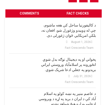
COMMENTS
FACT CHECKS
د کالیفورنیا ساحل کې هغه ماشوم،
چې له ډوبیدو وژغورل شو، افغان نه،
بلکې امریکایي ځوان ژغورلی دی.
August 1, 2026
Fact Crescendo Team
پخواني او په دیجیتال توګه بدل شوي
انځورونه پر اسلامآباد وروستي ایراني
بريدونو په جعلي ادعا شریک شوي.
July 31, 2026
Fact Crescendo Team
د عاصم منیر په نښه کولو په اسلام
آباد کې د ایران د برید په اړه د ویروسي
ادعاوو په اړه هیڅ شواهد نشته