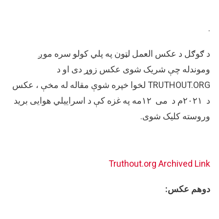
.
د ګوګل د عکس العمل لټون په پلي کولو سره موږ
وموندله چې شریک شوی عکس زوړ دی او د
TRUTHOUT.ORG لخوا خپره شوې مقاله له مخې ، عکس
د ۲۰۲۱م د می ۱۲مه په غزه کې د اسراییلي هوایی برید
وروسته کلیک شوی.
Truthout.org
Archived Link
دوهم عکس: