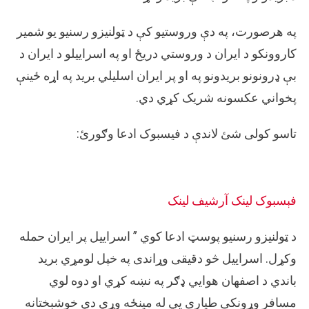
په هرصورت، په دې وروستیو کې د ټولنیزو رسنیو یو شمیر
کاروونکو د ایران د وروستي دریځ او په اسراییلو د ایران د
بې ډرونونو بریدونو په او پر ایران اسلیلي بريد په اړه ځینې
پخواني عکسونه شریک کړي دي.
تاسو کولی شئ لاندې د فیسبوک ادعا وګورئ:
فېسبوک لینک
آرشيف لینک
د ټولنیزو رسنیو پوسټ ادعا کوي ” اسراييل پر ايران حمله
وکړل. اسراييل څو دقيقی وړاندی په خپل لومړي بريد
باندي د اصفهان هوايي ډګر په نښه کړي او دوه لوي
مسافر وړونکی طياری يي له مينځه وړي دي خوشبختانه