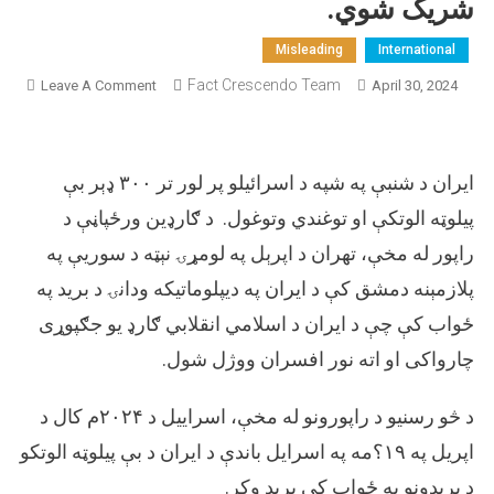
شريک شوي.
Misleading
International
On
Fact Crescendo Team
Leave A Comment
April 30, 2024
پخوا
عکسو
په
ایران د شنبې په شپه د اسرائیلو پر لور تر ۳۰۰ ډېر بې
ایران
باندې
پیلوټه الوتکې او توغندي وتوغول. د ګارډین ورځپاڼې د
د
راپور له مخې، تهران د اپرېل په لومړۍ نېټه د سوریې په
وروس
پلازمېنه دمشق کې د ایران په دیپلوماتیکه ودانۍ د برید په
اسرای
بریدو
ځواب کې چې د ایران د اسلامي انقلابي ګارډ یو جګپوړی
پیښو
چارواکی او اته نور افسران ووژل شول.
په
تړاو
د څو رسنیو د راپورونو له مخې، اسراییل د ۲۰۲۴م کال د
شري
شوي.
اپريل په ۱۹؟مه په اسرایل باندې د ایران د بې پیلوټه الوتکو
د بریدونو په ځواب کې برید وکړ.