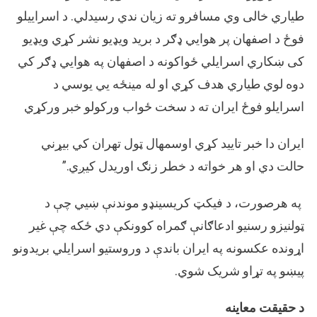
طياري خالی وي مسافرو ته زيان ندي رسیدلي. د اسراييلو
فوځ د اصفهان پر هوايي ډګر د بريد ويډيو نشر کړي ويډيو
کی ښکاري اسرایلي ځواکونه د اصفهان په هوايي ډګر کي
دوه لوي طياري هدف کړي او له مينځه يي يوسي د
اسرايلو فوځ ايران ته د سخت ځواب ورکولو خبر ورکړي
ايران دا خبر تاييد کړي اوسمهال ټول تهران کي بيړني
حالت دي او هر خواته د خطر زنګ اوريدل کیږي.”
په هرصورت، د فیکټ کریسینډو موندنې ښیي چې د
ټولنیزو رسنیو ادعاګانې ګمراه کوونکې دي ځکه چې غیر
اړونده عکسونه په ایران باندې د وروستیو اسرایلي بریدونو
پیښو په تړاو شریک شوي.
د حقیقت معاینه