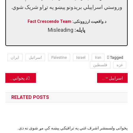
وروستي اسراییلي بریدونو پیښو په تړاو شريک شوي.
د واقعیت ارزوونکی:
Fact Crescendo Team
پایله:
Misleading
Tagged
Iran
Israel
Palestine
اسرائیل
ایران
غزه
فلسطین
Post
اسراییل – ایران: په ایران باندې د اسراییلو د هوایی برید په اړه پخواني عکسونه شریک شوي.
د پخواني ولسمشر اشرف غني د ناروغتیا ادعاوې دروغ دي.
navigation
RELATED POSTS
پخوانی ولسمشر اشرف غني په ترافیکي پېښه کې مړ شوی نه دی.