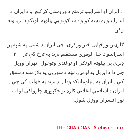
د ایران او اسراییلو ترمنځ د وروستي کړکیچ او د ایران د
اسراییلو په نښه کولو د سلګونو بې پیلوټه الوتکو د بریدونه
وکړ.
ګارډین ورځپاڼې خبر ورکړی، چې ایران د شنبې په شپه پر
اسرائیلو د خپل لومړي مستقیم برید په ترڅ کې تر ۳۰۰
ډېرې بې پیلوټه الوتکې او توغندي وتوغول. تهران وویل
چې دا د اپریل په لومړۍ نیټه د سوریې په پلازمینه دمشق
کې د ایران په دیپلوماتیکه ودانۍ د برید په ځواب کې چې د
ایران د اسلامي انقلابي ګارډ یو جګپوړی چارواکی او اته
نور افسران ووژل شول.
THE GUARDIAN
Archived Link