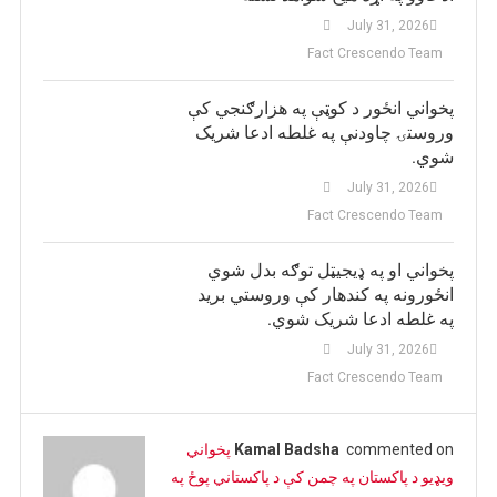
July 31, 2026
Fact Crescendo Team
پخواني انځور د کوټې په هزارګنجي کې
وروستۍ چاودنې په غلطه ادعا شریک
شوي.
July 31, 2026
Fact Crescendo Team
پخواني او په ډيجيټل توګه بدل شوي
انځورونه په کندهار کې وروستي برید
په غلطه ادعا شریک شوي.
July 31, 2026
Fact Crescendo Team
commented on
Kamal Badsha
پخواني
ویډیو د پاکستان په چمن کې د پاکستاني پوځ په