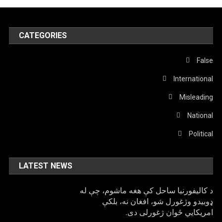
CATEGORIES
False
International
Misleading
National
Political
LATEST NEWS
د کالیفورنیا ساحل کې هغه ماشوم، چې له
ډوبیدو وژغورل شو، افغان نه، بلکې
امریکایي ځوان ژغورلی دی.