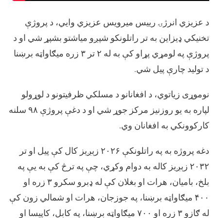
د عزیزي انرژۍ رییس میرویس عزیزي وایي، د پروژې
تخنیکي ډیزاین به تر راتلونکو شپږو میاشتو بشپړ شي او د
پروژې په لومړي پړاو کې به له ۲ تر ۳ زره میګاواټه برښنا
د تولید چارې پیل شي.
نوموړی زیاتوي، د افغانانو د مسلکي ظرفیتونو د لوړولو
لپاره به یو روزنیز مرکز جوړ شي او د دغې پروژې ۹۸ سلنه
کارکوونکي به افغانان وي.
دغه پروژه به په راتلونکې ۲۰۲۶ زېږیز کال کې پيل او تر
۲۰۳۲ زېږیز کاله به دوام وکړي، چې په ترڅ کې به یې په
بلخ، بامیان، هرات او بغلان کې له ډبرو سکرو ۳ زره او
۴۰۰ میګاواټه برښنا، په جوزجان، هرات او شمالي زون کې
له ګازو ۳ زره او ۷۰۰ میګاواټه برښنا، په کابل، کاپيسا او