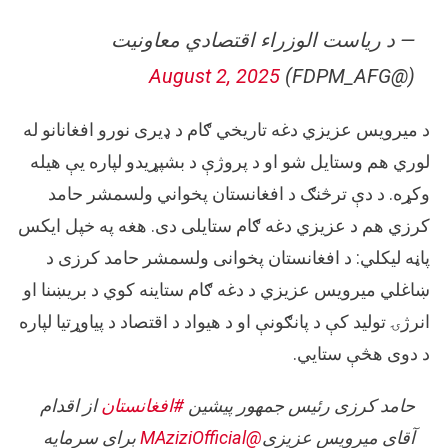
— د ریاست الوزراء اقتصادي معاونیت
August 2, 2025
(@FDPM_AFG)
د میرویس عزیزي دغه تاریخي ګام د ډیری نورو افغانانو له
لوري هم وستایل شو او د پروژې د بشپړیدو لپاره یې هیله
وکړه. د دې ترڅنګ د افغانستان پخواني ولسمشر حامد
کرزي هم د عزیزي دغه ګام ستایلی دی. هغه په خپل ایکس
پاڼه لیکلي: د افغانستان پخوانی ولسمشر حامد کرزی د
ښاغلي میرویس عزیزي د دغه ګام ستاینه کوي د بریښنا او
انرژۍ تولید کې د پانګونې او د هیواد د اقتصاد د پیاوړتیا لپاره
د دوی هڅې ستایي.
حامد کرزی رئیس جمهور پیشین
#افغانستان
از اقدام
آقای میرویس عزیزی
@MAziziOfficial
برای سرمایه