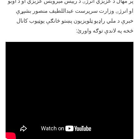
پر مهال د عزیزي انرژۍ د رییس میرویس عزیزي او د اوبو
او انرژۍ وزارت سرپرست عبداللطیف منصور بشپړې
خبرې د ملي راډیو ټلویزیون پښتو څانګې یوټیوب کانال
څخه په لاندې توګه واورئ: