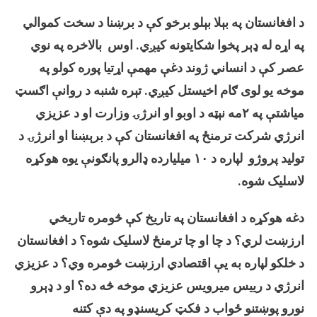
میلیارده
ډالره
د افغانستان په بېلا بېلو برخو کې د برښنا د سخت کموالي
پانګونه
په اړه له ډېر پخوا شکایتونه کیږي. اوس بالاخره په نوي
کوي.
عصر کې د انساني ژوند دغې مهمې اړتیا پوره کولو په
موخه یو لوی ګام اخیستل کیږي. تېره شنبه د روانې اګسټ
میاشتې په ۲مه نېټه د اوبو او انرژۍ وزارت او د عزیزي
انرژي شرکت ترمنځ په افغانستان کې د برېښنا او انرژۍ د
تولید پروژو لپاره د ۱۰ میلیارده ډالرو پانګونې یوه هوکړه
لاسلیک شوه.
دغه هوکړه د افغانستان په تاریخ کې څومره تاریخي
ارزښت لري؟ د چا او چا ترمنځ لاسلیک شوه؟ د افغانستان
د خلکو لپاره به یې اقتصادي ارزښت څومره وي؟ د عزیزي
انرژي د رییس میرویس عزیزي موخه څه ده؟ او د ډېرو
نورو پوښتنو ځواب د فکټ کریسنډو په دې کتنه