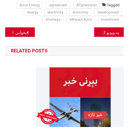
Azizi Energy
agreement
Afghanistan
Tagged
energy
electricity
economy
development
shortage
Mirwais Azizi
investment
Post
په ویډیو کې بس د افغانستان تولید ندی، بلکې دا بس د مکسیکو دی!
پخواني انځورونه په کابل کې جومات جومات کې وروستۍ چاودنې په څېر شریک شوي.
navigation
RELATED POSTS