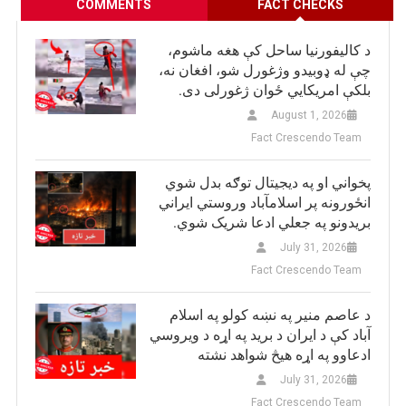
COMMENTS
FACT CHECKS
د کالیفورنیا ساحل کې هغه ماشوم،
چې له ډوبیدو وژغورل شو، افغان نه،
بلکې امریکایي ځوان ژغورلی دی.
August 1, 2026
Fact Crescendo Team
پخواني او په دیجیتال توګه بدل شوي
انځورونه پر اسلامآباد وروستي ایراني
بريدونو په جعلي ادعا شریک شوي.
July 31, 2026
Fact Crescendo Team
د عاصم منیر په نښه کولو په اسلام
آباد کې د ایران د برید په اړه د ویروسي
ادعاوو په اړه هیڅ شواهد نشته
July 31, 2026
Fact Crescendo Team