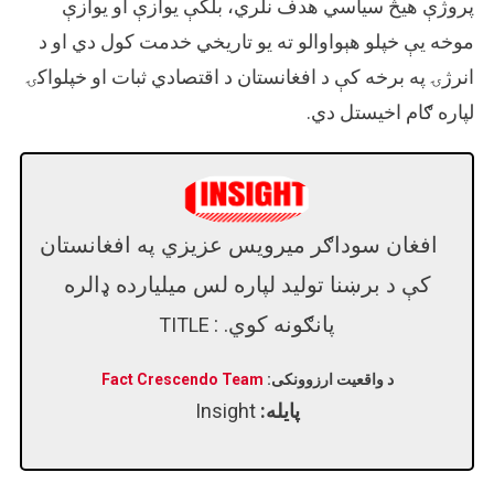
پروژې هیڅ سیاسي هدف نلري، بلکې یوازې او یوازې
موخه یې خپلو هېواوالو ته یو تاریخي خدمت کول دي او د
انرژۍ په برخه کې د افغانستان د اقتصادي ثبات او خپلواکۍ
لپاره ګام اخیستل دي.
افغان سوداګر میرویس عزیزي په افغانستان
کې د برښنا تولید لپاره لس میلیارده ډالره
پانګونه کوي. :
TITLE
د واقعیت ارزوونکی:
Fact Crescendo Team
پایله:
Insight