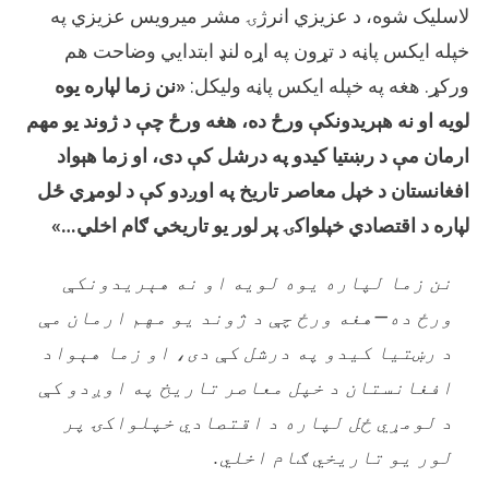
لاسلیک شوه، د عزیزي انرژۍ مشر میرویس عزیزي په
خپله ایکس پاڼه د تړون په اړه لنډ ابتدایي وضاحت هم
ورکړ. هغه په خپله ایکس پاڼه ولیکل:
«نن زما لپاره یوه
لویه او نه هېریدونکې ورځ ده، هغه ورځ چې د ژوند یو مهم
ارمان مې د رښتیا کیدو په درشل کې دی، او زما هېواد
افغانستان د خپل معاصر تاریخ په اوږدو کې د لومړي ځل
لپاره د اقتصادي خپلواکۍ پر لور یو تاریخي ګام اخلي…»
نن زما لپاره یوه لویه او نه هېریدونکې
ورځ ده—هغه ورځ چې د ژوند یو مهم ارمان مې
د رښتیا کیدو په درشل کې دی، او زما هېواد
افغانستان د خپل معاصر تاریخ په اوږدو کې
د لومړي ځل لپاره د اقتصادي خپلواکۍ پر
لور یو تاریخي ګام اخلي.