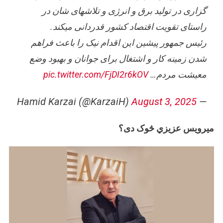
گزاری در تولید برق و انرژی و تلاشهای شان در
راستای تقویت اقتصاد کشور قدردانی میکند.
رئیس جمهور پیشین این اقدام نیک را باعث فراهم
شدن زمینه کار و اشتغال برای جوانان و بهبود وضع
معیشت مردم…
pic.twitter.com/FjDI2r6kOV
August 3, 2025
— Hamid Karzai (@KarzaiH)
میرویس عزیزي څوک دی؟