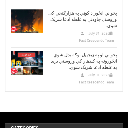
پخواني انځور د کوټې په هزارګنجي کې
وروستۍ چاودنې په غلطه ادعا شریک
شوي.
July 31, 2026
Fact Crescendo Team
پخواني او په ډيجيټل توګه بدل شوي
انځورونه په کندهار کې وروستي برید
په غلطه ادعا شریک شوي.
July 31, 2026
Fact Crescendo Team