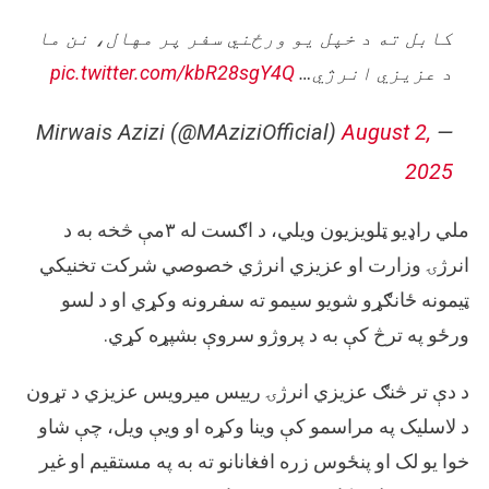
کابل ته د خپل يو ورځني سفر پر مهال، نن ما
د عزيزي انرژي…
pic.twitter.com/kbR28sgY4Q
August 2,
— Mirwais Azizi (@MAziziOfficial)
2025
ملي راډيو ټلویزیون ویلي، د اګست له ۳مې څخه به د
انرژۍ وزارت او عزیزي انرژي خصوصي شرکت تخنیکي
ټیمونه ځانګړو شویو سیمو ته سفرونه وکړي او د لسو
ورځو په ترڅ کې به د پروژو سروې بشپړه کړي.
د دې تر څنګ عزیزي انرژۍ رییس میرویس عزیزي د تړون
د لاسلیک په مراسمو کې وینا وکړه او ویې ویل، چې شاو
خوا یو لک او پنځوس زره افغانانو ته به په مستقیم او غیر