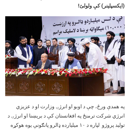
(ایکسپلینر) کې ولولئ!
په همدې ورځ، چې د اوبو او انرژۍ وزارت او د عزیزي
انرژي شرکت ترمنځ په افغانستان کې د برېښنا او انرژۍ د
تولید پروژو لپاره د ۱۰ میلیارده ډالرو پانګونې یوه هوکړه