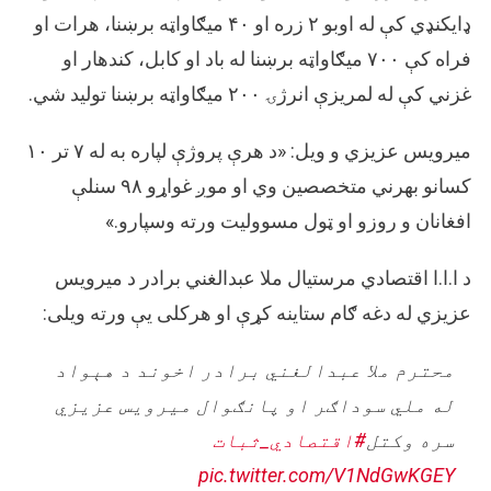
ډایکنډي کې له اوبو ۲ زره او ۴۰ میګاواټه برښنا، هرات او
فراه کې ۷۰۰ میګاواټه برښنا له باد او کابل، کندهار او
غزني کې له لمریزې انرژۍ ۲۰۰ میګاواټه برښنا تولید شي.
میرویس عزیزي و ویل: «د هرې پروژې لپاره به له ۷ تر ۱۰
کسانو بهرني متخصصین وي او موږ غواړو ۹۸ سنلې
افغانان و روزو او ټول مسوولیت ورته وسپارو.»
د ا.ا.ا اقتصادي مرستیال ملا عبدالغني برادر د میرویس
عزیزي له دغه ګام ستاینه کړې او هرکلی یې ورته ویلی:
محترم ملا عبدالغني برادر اخوند د هېواد
له ملي سوداګر او پانګوال میرویس عزیزي
سره وکتل
#اقتصادي_ثبات
pic.twitter.com/V1NdGwKGEY