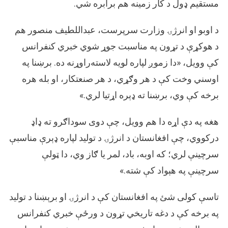
مستقیم ډول د کار زمینه هم برابره شي.
د اوبو او انرژۍ وزارت سرپرست، عبداللطیف منصور هم
د هوکړې د تړون په مناسبت جوړ شوي خبري‌ کنفرانس
کې وویل، «دا زموږ لپاره لویه لاسته‌راوړنه ده. برښنا په
اوسني وخت کې د هر وګړي، د هر صنعتکار، او بله هره
برخه کې وي، برښنا ته ډېره اړتیا لري.»
هغه په دې اړه دا هم وویل، چې دوی سوداګرو ته ډاډ
درکووي، چې افغانستان د انرژۍ د تولید لپاره ډېرې مناسبې
سرچینې لري؛ که اوبه، باد، لمر یا ګاز وي، دا ټولې
سرچینې په هېواد کې شته.»
تاسې کولی شئ په افغانستان کې د انرژۍ او برېښنا د تولید
په برخه کې د دغه تاریخي تړون د ورځې خبري کنفرانس