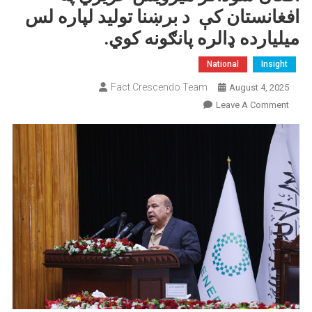
افغانستان کې د برښنا تولید لپاره لس
میلیارده ډالره پانګونه کوي.
National
Insight
Fact Crescendo Team
August 4, 2025
On
Leave A Comment
افغان
سوداګر
میرویس
عزیزي
په
افغانستان
کې
د
برښنا
تولید
لپاره
لس