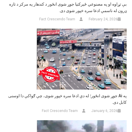
بې تړاوه او په مصنوعي ځیرکتیا جوړ شوی انځور د کندهار په مرکز د تازه
ډرون له ناسمې ادعا سره خپور شوی دی.
Fact Crescendo Team
February 24, 2026
په Ai جوړ شوی انځور؛ له دې ادعا سره خپور شوی، چې ګواکې دا اوسنی
کابل دی.
Fact Crescendo Team
January 6, 2026