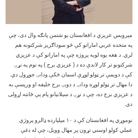
میرویس عزیزي د افغانستان یو شتمن پانګه وال دی، چې
په متحده عربي اماراتو کې څو سوداګریز شرکتونه هم
لري. د هغه یوه لویه پروژه چې په اماراتو کې د عزیزي
شرکتونو تر کار لاندې ده د ( عزیزي برج ) په نوم په نړۍ
کې د دویمې تر ټولو لوړې اسمان څکې ودانۍ جوړول دي.
دا مهال تر ټولو لوړه ودانۍ د دوبۍ برج خلیفه او ورپسې به
د عزیزي برج ده، چې د نړۍ د سیلانیانو پام ېې ځانته اړولی
دی.
نوموړي په افغانستان کې د ۱۰ میلیارده ډالرو پروژې
عملي کولو اوسني تړون پر مهال وویل، چې له دغې