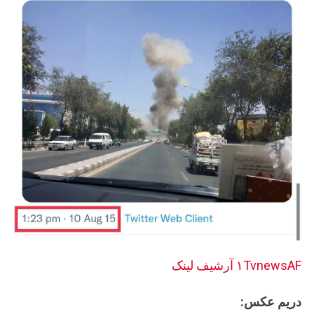
۱TvnewsAF
آرشيف لینک
دريم عکس: