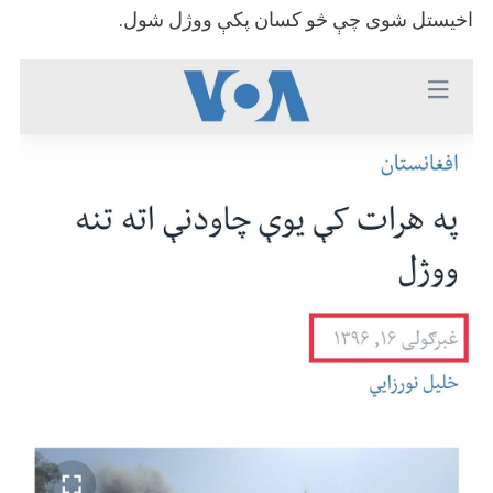
اخیستل شوی چې څو کسان پکې ووژل شول.