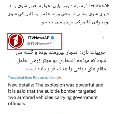
۱TvnewsAF په نوم د ویب پاڼې لخوا په خپور شوی و. د
خپرې شوې مقالې له مخې ورته عکس په کابل کې شوې
يو پخواني ځانمرګي برید پېښې څخه و.