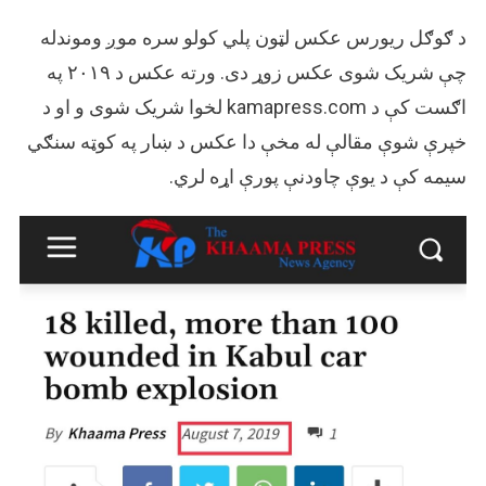
د ګوګل ریورس عکس لټون پلي کولو سره موږ وموندله
چې شریک شوی عکس زوړ دی. ورته عکس د ۲۰۱۹ په
اګست کې د kamapress.com لخوا شریک شوی و او د
خپرې شوې مقالې له مخې دا عکس د ښار په کوټه سنګي
سیمه کې د یوې چاودنې پورې اړه لري.