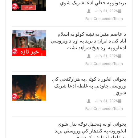
بريدونو په جعلي ادعا شریک شوي.
July 31, 2026
Fact Crescendo Team
د عاصم منیر په نښه کولو په اسلام
آباد کې د ایران د برید په اړه د ویروسي
ادعاوو په اړه هیڅ شواهد نشته
July 31, 2026
Fact Crescendo Team
پخواني انځور د کوټې په هزارګنجي کې
وروستۍ چاودنې په غلطه ادعا شریک
شوي.
July 31, 2026
Fact Crescendo Team
پخواني او په ډيجيټل توګه بدل شوي
انځورونه په کندهار کې وروستي برید
په غلطه ادعا شریک شوي.