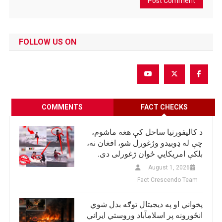
FOLLOW US ON
COMMENTS
FACT CHECKS
د کالیفورنیا ساحل کې هغه ماشوم،
چې له ډوبیدو وژغورل شو، افغان نه،
بلکې امریکایي ځوان ژغورلی دی.
August 1, 2026
Fact Crescendo Team
پخواني او په دیجیتال توګه بدل شوي
انځورونه پر اسلامآباد وروستي ایراني