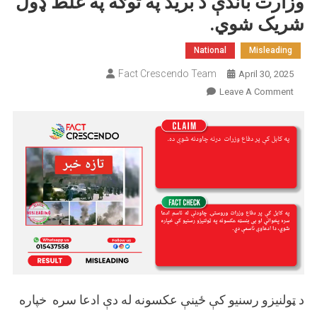
وزارت باندې د برید په توګه په غلط ډول
شریک شوي.
National
Misleading
Fact Crescendo Team
April 30, 2025
On
Leave A Comment
پخواني
انځورونه
په
کابل
کې
دفاع
وزارت
باندې
د
برید
په
توګه
د ټولنیزو رسنیو کې ځینې عکسونه له دې ادعا سره خپاره
په