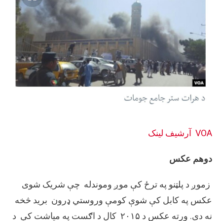
VOA
آرشيف لینک
دوهم عکس
زموږ د پلټنو په ترځ کې موږ وموندله چې شریک شوی
عکس په کابل کې شوې کومې وروستي ډرون بريد څخه
نه دی. ورته عکس د ۲۰۱۵ کال د اګست په مياشت کې د