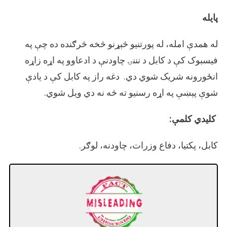
پایله
له همدې امله، له پورتنیو څېړنو څخه څرګنده ده چې په
فیسبوک کې د کابل د نننۍ چاودنې د ادعاوو په اړه زاړه
انځورونه شریک شوي دي. دغه راز په کابل کې د يادې
شوې پېښې په اړه رسنيو ته څه نه دي ويل شوي.
کلیدي کلمې:
کابل، پکتيا، دفاع وزرات، چاودنه، لوګر.