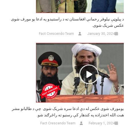
د پیلوټې نیلوفر رحماني افغانستان ته د راستنیدو په ادعا یو مورف شوی
عکس شریک شوی.
Fact Crescendo Team
January 30, 2024
يومورف شوی عکس له دې ادعا سره شريک شوی چې د طالبانو مشر
هبت الله اخندزاده په کندهار کې رسنیو ته راڅرګند شو.
Fact Crescendo Team
February 1, 2024