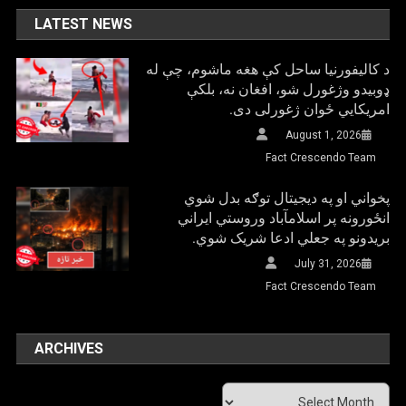
LATEST NEWS
د کالیفورنیا ساحل کې هغه ماشوم، چې له
ډوبیدو وژغورل شو، افغان نه، بلکې
امریکایي ځوان ژغورلی دی.
August 1, 2026
Fact Crescendo Team
پخواني او په دیجیتال توګه بدل شوي
انځورونه پر اسلامآباد وروستي ایراني
بريدونو په جعلي ادعا شریک شوي.
July 31, 2026
Fact Crescendo Team
ARCHIVES
Archives