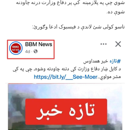
غلط
شوي چې په پلازمېنه کې پر دفاع وزارت درنه چاودنه
ډول
شوې ده.
شریک
شوي.
تاسو کولی شئ لاندې د فیسبوک ادعا وګورئ: