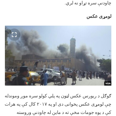
چاودنې سره تړاو نه لري.
لومړی عکس
ګوګل د ریورس عکس لټون په پلي کولو سره موږ وموندله
چې لومړی عکس پخوانی دی او په ۲۰۱۷ کال کې په هرات
کې د یوه جومات مخې ته د ماین له چاودنې وروسته