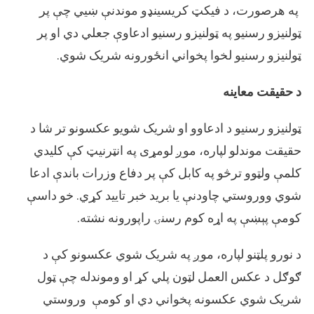
په هرصورت، د فیکټ کریسینډو موندنې ښیي چې پر
ټولنیزو رسنیو په ټولنیزو رسنیو ادعاوې جعلي دي او پر
ټولنیزو رسنیو لخوا پخواني انځورونه شریک شوي.
د حقیقت معاینه
ټولنیزو رسنیو د ادعاوو او شریک شویو عکسونو تر شا د
حقیقت موندلو لپاره، موږ لومړی په انټرنیټ کې کلیدي
کلمې ولټوو ترڅو په کابل کې پر دفاع وزرات باندې ادعا
شوي ووروستي چاودنې يا بريد خبر تایید کړي. خو داسې
کومې پېښې په اړه کوم رسنۍ راپورونه نشته.
د نورو پلټنو لپاره، موږ په شریک شوي عکسونو کې د
ګوګل د عکس العمل لټون پلي کړ او وموندله چې ټول
شریک شوي عکسونه پخواني دي او کومې وروستي