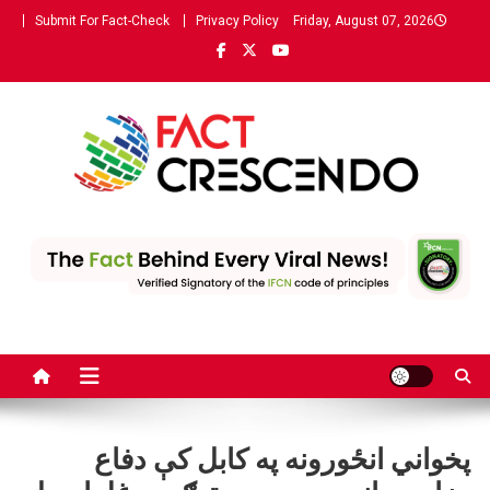
Ski
Submit For Fact-Check
Privacy Policy
Friday, August 07, 2026
t
conten
Fact Crescendo | The leading
The Fact behind every viral news!
fact-checking website in
Pashto
پخواني انځورونه په کابل کې دفاع