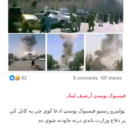
فېسبوک پوسټ
آرشيف لینک
ټولنیزو رسنیو فېسبوک پوسټ ادعا کوي چې په کابل کې
پر دفاع وزارت باندې درنه چاودنه شوې ده.