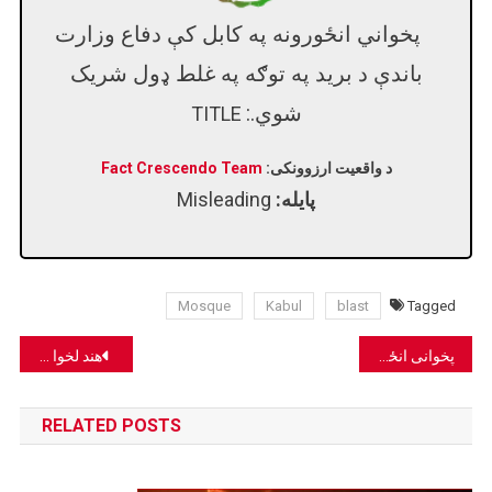
پخواني انځورونه په کابل کې دفاع وزارت
باندې د برید په توګه په غلط ډول شریک
شوي.:
TITLE
د واقعیت ارزوونکی:
Fact Crescendo Team
پایله:
Misleading
Mosque
Kabul
blast
Tagged
Post
پخوانی انځور په کابل کې پر ارګ برید په توګه په غلط ډول شریک شوی.
هند لخوا پر پاکستان برید ادعاوې غلطې دي.
navigation
RELATED POSTS