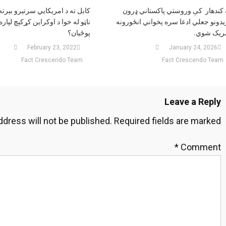
 کندهار کې وروستي پاکستاني ډرون
کابل ته د امریکایي سرتېرو بېرته
یدونو جعلي ادعا سره پخواني انځورونه
ناټو له خوا د اوکراین کړکېچ لپار
یک شوي.
پوځیان؟
February 23, 2022
January 24, 2026
Fact Crescendo Team
Fact Crescendo Team
Leave a Reply
ddress will not be published.
Required fields are marked
*
Comment