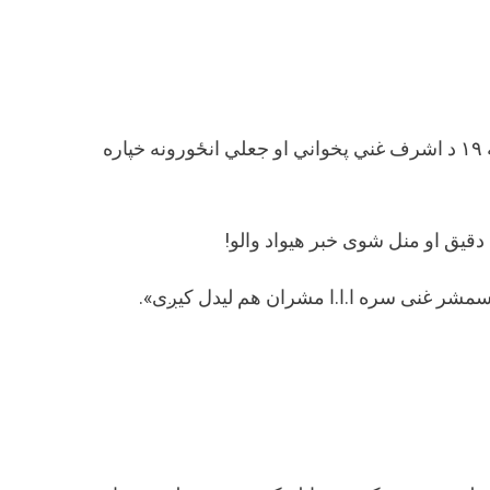
و
ۍ
د ټولنیزو رسنیو یو شمېر کاروونکو د روان میلادي کال د فبرورۍ په ۱۹ د اشرف غني پخواني او جعلي انځورونه خپاره
دقیق او منل شوی خبر هیواد والو!
؟