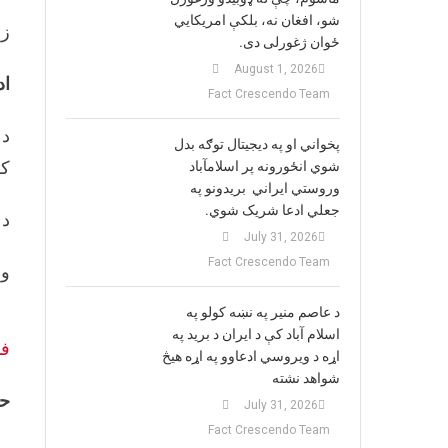
شو، افغان نه، بلکې امریکایي
زم
ځوان ژغورلی دی.
August 1, 2026
اد
Fact Crescendo Team
پخواني او په دیجیتال توګه بدل
کړ
شوي انځورونه پر اسلامآباد
وروستي ایراني بريدونو په
جعلي ادعا شریک شوي.
د 
July 31, 2026
Fact Crescendo Team
ولسمش
د عاصم منیر په نښه کولو په
اسلام آباد کې د ایران د برید په
ف
اړه د ویروسي ادعاوو په اړه هیڅ
شواهد نشته
حق
July 31, 2026
Fact Crescendo Team