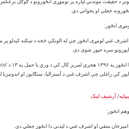
نږ د حقیقت موندنې لپاره پر نوموړي انځورونو د ګوګل برعکس پل
ځورونه جعلي او پخواني دي.
مړی انځور:
اشرف غني لومړی انځور چې له الوتکې څخه د ښکته کېدلو پر مهال
پورونو سره خپور شوی دی.
پور کې راغلی چې اشرف غني د آسترالیا، سنګاپور او اندونیزیا 
بپاڼه
/
آرشیف لېنک
هم انځور:
امیرخان متقي او اشرف غني د لیدنې دا انځور جعلي دی.