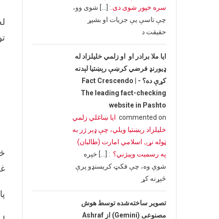
سره خپور شوی دی.
: […] شوی وو،
چې تاسې یې جزیات او بشپړ
له
حقیقت د
تو
ایا ملا برادر او او زلمي خلیلزاد له
ډیورنډ فرضي کرښې رېښتیا لېدنه
کړې ده؟ - Fact Crescendo |
The leading fact-checking
website in Pashto
commented on
ایا ښاغلي زلمي
خلیلزاد رېښتیا ویلي، چې ډېر ژر به
ټوله نړۍ اسلامي امارت (طالبان)
په رسمیت وپیژني؟
: […] خپره
شوې وه، چې فکټ کریسنډو پرې
غن
څېړنه کړ
پا
تصویر ساخته‌شده توسط هوش
مصنوعی (Gemini) از Ashraf