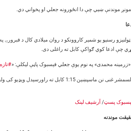
غني
ونږ موندنې ښيي چې دا انځورونه جعلي او پخواني دي.
د
طالبان
عا
د
واکمن
پر
مهال
ي چې ادعا کوي ګواکې کابل ته راغلی دی.
کابل
ته
«زرمینه محمدی» په نوم یوې جعلي فېسبوک پاڼې لیکلې: «
#تازه
راغلی
ر غنی نن ماسپښین 1:15 کابل ته راورسیدل ویډیو کی ولسمشر غنی سره ا.ا.ا مشران هم لیدل کیږی».
ېسبوک پسټ
/
آرشیف لېنک
یقت موندنه