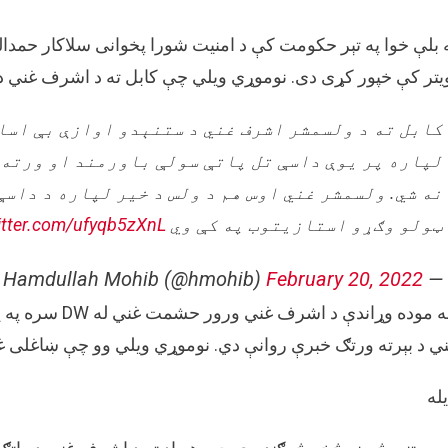
 بلې خوا په تېر حکومت کې د امنیت شورا پخوانی سلاکار حمدا
یتر کې خپور کړی دی. نوموړي ویلي چې کابل ته د اشرف غني د 
کابل ته د ولسمشر اشرف غني د ستنېدو اوازې بې اسا
لپاره پر یوې داسې تل پاتې سولې باورمند او ورته ژ
نه شي. ولسمشر غني اوس هم د ولس د خیر لپاره د داسې
ټولو وګړو استازیتوب په کې وي
itter.com/ufyqb5zXnL
February 20, 2022
— Hamdullah Mohib (@hmohib)
څه موده وړاندې 
ي د بېرته ورتګ خبرې روانې دي. نوموړي ویلي وو چې ښاغلی 
یله