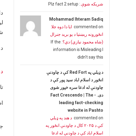
شریکه شوې.
: Plz fact 2 setup
دا
Mohammad Ihteram Sadiq
commented on
ایا دا دوه جلا
شر
انځورونه رېښتیا د یو برید جنرال
(شاه محمود نیازي) دي؟
: If the
د 
information is Misleading I
didn't say this
د 
د ډیلي په Red Fort کې د چاودنې
انځور د اسلام اباد سید پور کې د
تا
چاودنې له ادعا سره خپور شوی
دی. - Fact Crescendo | The
اص
leading fact-checking
website in Pashto
commented on
د هند په ډیلي
کې د ۲۰۲۵ کال د چاودنې انځور په
جع
اسلام اباد کې د چاودنې له ادعا