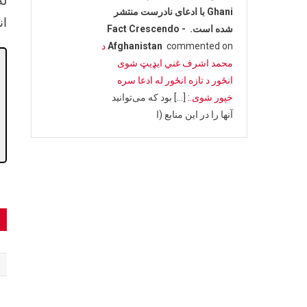
له
Ghani با ادعای نادرست منتشر
ان
شده است. - Fact Crescendo
commented on
Afghanistan
د
محمد اشرف غني ایډیټ شوی
انځور د تازه انځور له ادعا سره
خپور شوی.
: […] بود که می‌توانید
آنها را در این منابع (ا
t
n