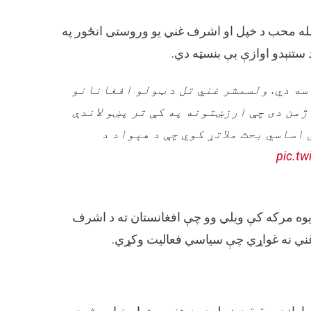
لله محب د خپل او اشرف غني یو وروستی انځور په
ستنېدو اوازې بې بنسټه دي.
سه دي. ولسمشر غني تل د ټولو افغانانو
من دی چې ارزښتونه په کې تر پښو لاندې
 اساسي بحث ملاتړ کوي چې د هېواد د
pic.tw
د اشرف غني ورور حشمت غني له DW سره په یوه مرکه کې ویلي وو چې افغانستان ته د اشرف
غني نه غواړي چې سیاسي فعالیت وکړي.