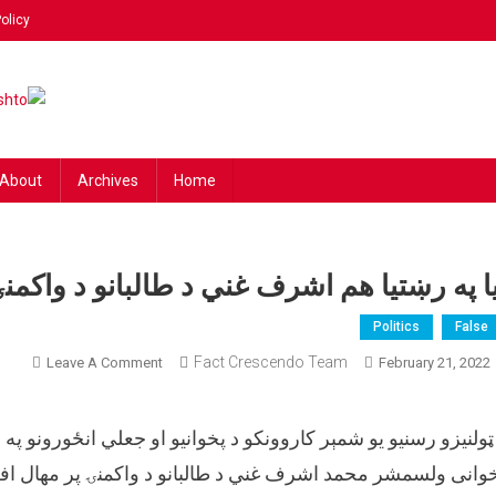
olicy
ing
 news!
hto
About
Archives
Home
یا په رښتیا هم اشرف غني د طالبانو د واکمن
Politics
False
On
Fact Crescendo Team
Leave A Comment
February 21, 2022
آیا
په
ټولنیزو رسنیو یو شمېر کاروونکو د پخوانیو او جعلي انځورونو پ
رښتیا
هم
وانی ولسمشر محمد اشرف غني د طالبانو د واکمنۍ پر مهال افغ
اشرف