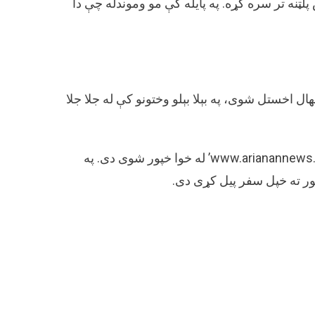
ټنه تر سره کړه. په پایله کې مو وموندله چې دا
 اخستل شوی، په بېلا بېلو وختونو کې له جلا جلا
دا انځور په ۱۳۹۶ هجري لمریز کال کې د وري یا حمل په ۱۳ د ‘www.arianannews.co’ له خوا خپور شوی دی. په
لور ته خپل سفر پیل کړی دی.