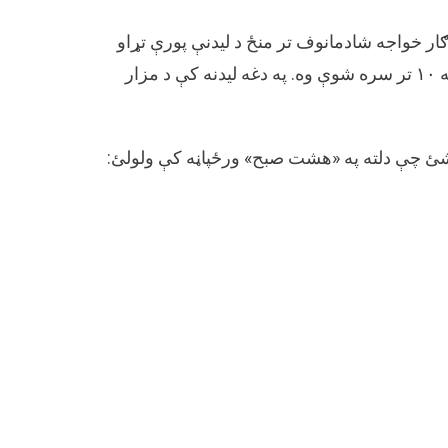
ګار خواجه شادمانوف تر منځ د لیدنې پورې تړاو
لري. د راپورونو له مخې دا لیدنه د ۱۴۰۰ هجري لمریز کال د تلې په ۱۰ تر سره شوې وه. په دغه لیدنه کې د مزار
ی شئ چې دلته په «هشت صبح» ورځپاڼه کې ولولئ: