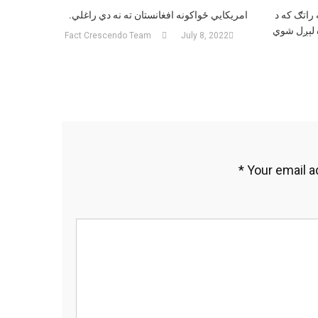
 راتګ که د
امریکايي ځواکونه افغانستان ته نه دي راغلي.
ه لېږل شوي
Fact Crescendo Team
July 8, 2022
*
Your email a