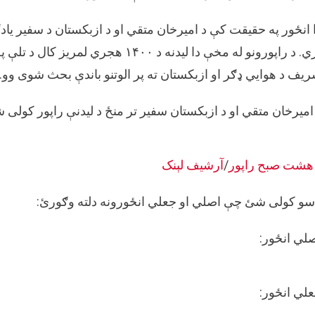
 انځور په حقیقت کې د امیرخان متقي او د ازبکستان د سفیر یاد
یف د هوایي ډګر او ازبکستان ته پر الوتنو باندې بحث شوی وو.
امیرخان متقي او د ازبکستان سفیر تر منځ د لیدنې راپور کول
هشت صبح راپور
/
آرشیف لېنک
سو کولی شئ چې اصلي او جعلي انځورونه دلته وګورئ:
لي انځور:
لي انځور: