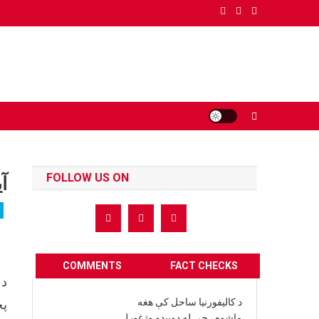
Ski
t
conten
FOLLOW US ON
آ
COMMENTS
FACT CHECKS
د 
د کالیفورنیا ساحل کې هغه
پخ
ماشوم، چې له ډوبیدو وژغورل