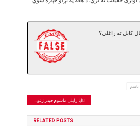
 اوازې حقیقت نه لري. د هغه په تړاو خپاره شوي
ال کابل ته راغلی؟
ناسم
ایا زابلی ماشوم حیدر ژغورل شوی؟
RELATED POSTS