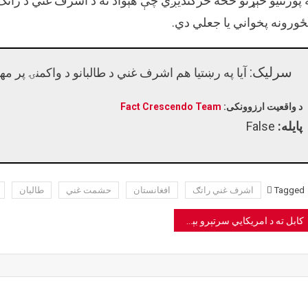
 پورتنیو څېړنو څخه څرګندیږي چې هېواد ته د اشرف غني د راتګ
ځورونه پخواني یا جعلي دي.
سرلیک:
آیا په رښتیا هم اشرف غني د طالبانو د واکمنۍ پر مه
د واقعیت ارزوونکی:
Fact Crescendo Team
پایله:
False
Tagged
اشرف غني راتګ
افغانستان
حشمت غني
طالبان
Pos
کابل ته د امریکایي سرتېرو بېرته راتګ که د ناټو له خوا د اوکراین کړکېچ لپاره لېږل شوي پوځیان؟
navigatio