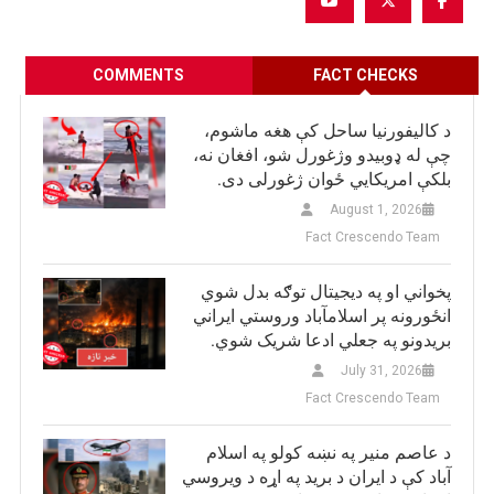
COMMENTS
FACT CHECKS
د کالیفورنیا ساحل کې هغه ماشوم،
چې له ډوبیدو وژغورل شو، افغان نه،
بلکې امریکایي ځوان ژغورلی دی.
August 1, 2026
Fact Crescendo Team
پخواني او په دیجیتال توګه بدل شوي
انځورونه پر اسلامآباد وروستي ایراني
بريدونو په جعلي ادعا شریک شوي.
July 31, 2026
Fact Crescendo Team
د عاصم منیر په نښه کولو په اسلام
آباد کې د ایران د برید په اړه د ویروسي