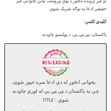
او غیر اړونده انځور د یوې وروستۍ ماین چاودنې غیر
حقیقي ادعا په توګه شریک شوي.
کلیدي کلمې
:
پاکستان، ټي ټي پي، د پولیسو چاودنه.
پخوانی انځور له دې ادعا سره خپور شوی،
چې په پاکستان د ټي ټي پي له لوري چاودنه
شوې. :
TITLE