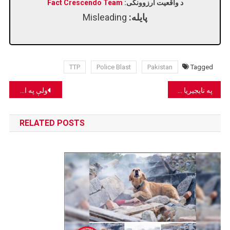
د واقعیت ارزوونکی:
Fact Crescendo Team
پایله:
Misleading
TTP
Police Blast
Pakistan
Tagged
Post
په نایجیریا کې د تیلو د ټانک د چاودنې په تړاو پخوانی انځور شریک شوی.
ولې په امریکا کې ټیک ټاک بند شو؟
navigation
RELATED POSTS