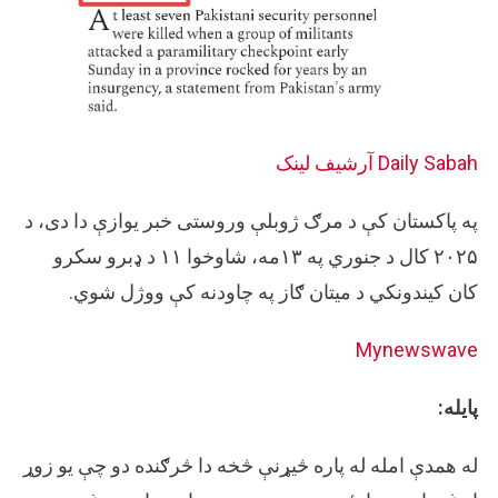
Daily Sabah
آرشيف لینک
په پاکستان کې د مرګ ژوبلې وروستی خبر یوازې دا دی، د
۲۰۲۵ کال د جنوري په ۱۳مه، شاوخوا ۱۱ د ډبرو سکرو
کان کیندونکي د میتان ګاز په چاودنه کې ووژل شوي.
Mynewswave
پايله:
له همدې امله له پاره څیړنې څخه دا څرګنده دو چې یو زوړ