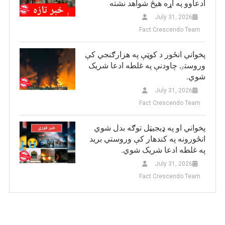
ادعاوو په اړه هیڅ شواهد نشته
July 31, 2026
Fact Crescendo Team
پخواني انځور د کوټې په هزارګنجي کې
وروستۍ چاودنې په غلطه ادعا شریک
شوي.
July 31, 2026
Fact Crescendo Team
پخواني او په ډيجيټل توګه بدل شوي
انځورونه په کندهار کې وروستي برید
په غلطه ادعا شریک شوي.
July 31, 2026
Fact Crescendo Team