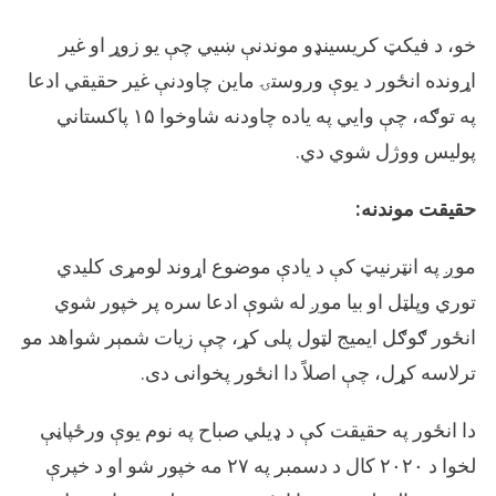
خو، د فیکټ کريسينډو موندنې ښیي چې یو زوړ او غیر
اړونده انځور د یوې وروستۍ ماین چاودنې غیر حقیقي ادعا
په توګه، چې وایي په یاده چاودنه شاوخوا ۱۵ پاکستاني
پولیس ووژل شوي دي.
حقيقت موندنه:
موږ په انټرنیټ کې د یادې موضوع اړوند لومړی کلیدي
توري وپلټل او بیا موږ له شوې ادعا سره پر خپور شوي
انځور ګوګل ایمیج لټول پلی کړ، چې زیات شمېر شواهد مو
ترلاسه کړل، چې اصلاً دا انځور پخوانی دی.
دا انځور په حقیقت کې د ډیلي صباح په نوم یوې ورځپاڼې
لخوا د ۲۰۲۰ کال د دسمبر په ۲۷ مه خپور شو او د خپرې