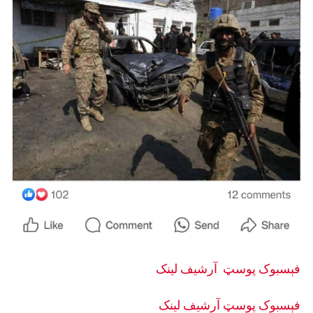
فېسبوک پوسټ
آرشيف لینک
فېسبوک پوسټ
آرشيف لینک