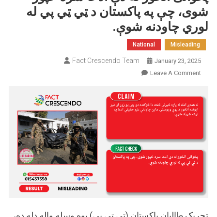
شوی، چې په پاکستان د ټي ټي پي له
لوري چاودنه شوې.
National
Misleading
Fact Crescendo Team
January 23, 2025
On
Leave A Comment
پخوانی
انځور
له
دې
ادعا
سره
خپور
شوی،
چې
په
پاکستان
د
تحریک طالبان پاکستان (ټي ټي پي) یوه وسله واله ډله ده،