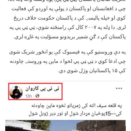
ټي
ټي
چې د افغانستان او پاکستان د پولې په اوږدو کې فعالیت
پي
کوي او خپله پالیسۍ کې د پاکستان حکومت خلاف دریځ
له
لری. دا ډله په ۲۰۰۷ کال کې رامنځته شوې، ټي ټي پي په
لوري
چاودنه
پاکستان کې د ګڼ شمېر بریدونو مسؤلیت په غاړه لري.
شوې.
په دې وروستیو کې په فیسبوک کې یو انځور شریک شوی
چې ادعا کوي د ټي ټي پي لخوا د ماین په وروستۍ چاودنه
کې ۱۵ پاکستانیان وژل شوي دي.