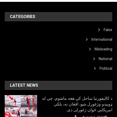
CATEGORIES
False
International
Misleading
National
Political
LATEST NEWS
د کالیفورنیا ساحل کې هغه ماشوم، چې له
ډوبیدو وژغورل شو، افغان نه، بلکې
امریکایي ځوان ژغورلی دی.