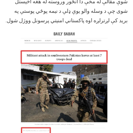
شوې مقالې له مخې دا انځور وروسته له هغه اخیستل
شوی چې د وسله والو یوې ډلې د نیمه پوځي پوستې په
برید کې لږترلږه اوه پاکستاني امنیتي پرسونل ووژل شول.