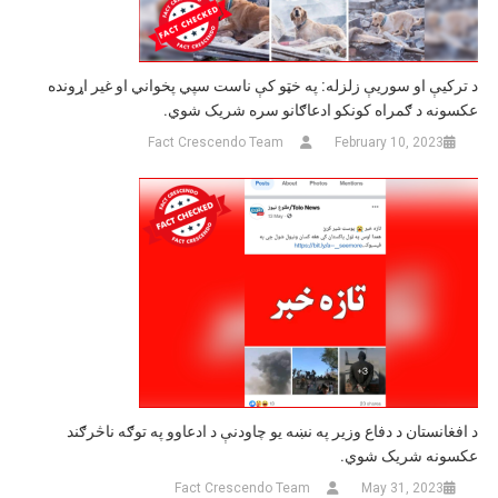
د ترکیې او سوریې زلزله: په خټو کې ناست سپي پخواني او غیر اړونده
عکسونه د ګمراه کونکو ادعاګانو سره شریک شوي.
Fact Crescendo Team
February 10, 2023
د افغانستان د دفاع وزیر په نښه يو چاودنې د ادعاوو په توګه ناڅرګند
عکسونه شریک شوي.
Fact Crescendo Team
May 31, 2023