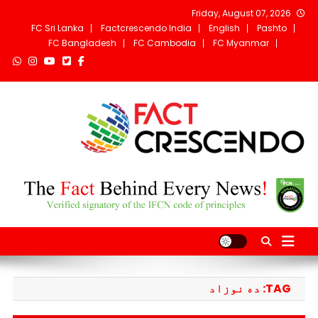
Ski
Friday, August 07, 2026
t
FC Sri Lanka
Factcrescendo India
English
Pashto
conten
FC Bangladesh
FC Cambodia
FC Myanmar
Fact Crescendo
The fact behind every news!
Afghanistan
TAG:
ده نوزاد