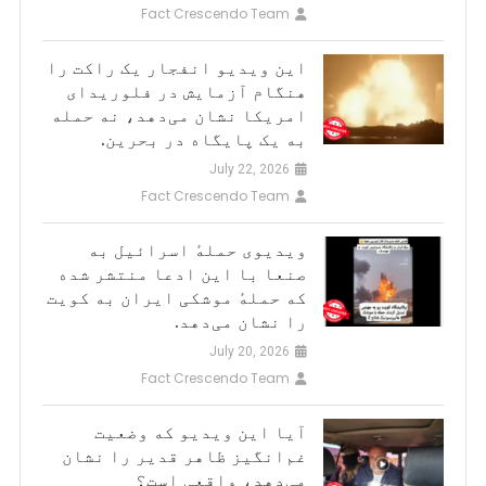
Fact Crescendo Team
این ویدیو انفجار یک راکت را
هنگام آزمایش در فلوریدای
امریکا نشان می‌دهد، نه حمله
به یک پایگاه در بحرین.
July 22, 2026
Fact Crescendo Team
ویدیوی حملهٔ اسرائیل به
صنعا با این ادعا منتشر شده
که حملهٔ موشکی ایران به کویت
را نشان می‌دهد.
July 20, 2026
Fact Crescendo Team
آیا این ویدیو که وضعیت
غم‌انگیز ظاهر قدیر را نشان
می‌دهد، واقعی است؟