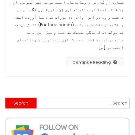
شماری از کاربران رسانه‌های اجتماعی با نشر تصویری از
نشر
یک خانم ادعا کرده‌اند که این زن آفریقایی 37 سال سن
شده
داشته و وی در این اواخر ده نوزاد به دنیا آورده است.
در
پیوند
یافته‌های فاکت‌کریسیندو(Factcrescendo) نشان می‌دهد
به
که تولد ده گانه‌گی حقیقت نداشته و نیز این خانم
زن
باردار نبوده است. ادعا: شماری از کاربران رسانه‌های
آفریقایی
اجتماعی […]
که
ده
Continue Reading
نوزاد
به
دنیا
آورد
نادرست
عنوان
Search
شد
for: