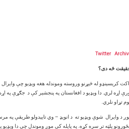
Twitter
Archi
یقت څه دی؟
رې اړه لري. دا وېډیو د افغانستان په پنجشیر کې د جګړې په اړه 
م تړاو نلري.
ږ د وایرال شوې ويډیو ته د انویډ – وي تاییدولو طریقې په مرس