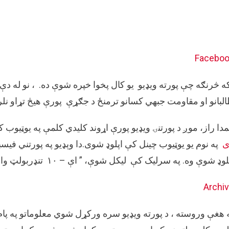
Facebo
ه څرنګه چې پورته ویډیو یو کال پخوا خپره شوې ده. ، نو له د
لبانو او مقاومت جبهي کسانو ترمنځ د جګړې پورې هیڅ تړاو نلر
دا راز، موږ د پورتنۍ ویډیو پورې اړوند کلیدي کلمې په یوټیوب ک
ی
وډ شوې وه. په سرليک کې ليکل شوې، ” اې – ۱۰ تنډربولټ وارتوګ تنډربولټ سي آر اې ايم سیوس”
Archi
 هغې وروسته ، د پورته ویډیو سره ورکړل شوي معلوماتو په پام 