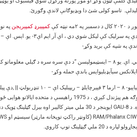
یدي کلمې لټون وکړ او موږ پورته ورکړل شوي فیسبوک او یوټیوب
یدلې. تاسو کولی شئ دا ویډیوګانې لاندې وګورئ.
۲ کال د دسمبر په ۲مه نېټه کې
کمپېيرډ کمپېريجن
په نو
ندې په شپه کې برید وکړ-
یلانکس سيآیډبليواېس باندې حمله وکړ-
جياېيو- ۸ – ارما ۳ فېيرچايلډ – 
توګه هم پیژندل کېږي ، د 1975 راهیسې د متحده
ړولو لپاره د 20 ملي ګیټلینګ توپ کاروي.