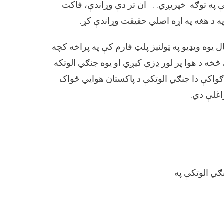
ښې په توګه خپریږي. . ان تر دې وړاندې، فاکت
 په د هغه په اړه اصلي حقیقت وړاندې کړ.
پ
 یوه ویډیو په ټولنیز پلټ فارم کې په پراخه کچه
سې
ه د هوا پر لور ډزې کیږي او یوه جنګي الوتکه
ه
ر
واکې دا جنګي الوتکې د پاکستان هوایي ځواک
ی
اغلې دي.
کې
ستان
یي
ک
نګي الوتکې په
انو
ړ
شیر