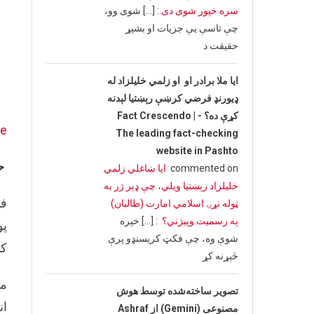
سره خپور شوی دی.
: […] شوی وو،
چې تاسې یې جزیات او بشپړ
حقیقت د
ایا ملا برادر او او زلمي خلیلزاد له
ډیورنډ فرضي کرښې رېښتیا لېدنه
کړې ده؟ - Fact Crescendo |
ve
The leading fact-checking
website in Pashto
حق
commented on
ایا ښاغلي زلمي
خلیلزاد رېښتیا ویلي، چې ډېر ژر به
ټوله نړۍ اسلامي امارت (طالبان)
په رسمیت وپیژني؟
: […] خپره
پو
شوې وه، چې فکټ کریسنډو پرې
کو
څېړنه کړ
مو
تصویر ساخته‌شده توسط هوش
مصنوعی (Gemini) از Ashraf