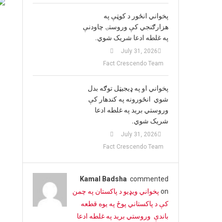
پخواني انځور د کوټې په
هزارګنجي کې وروستۍ چاودنې
په غلطه ادعا شریک شوي.
July 31, 2026
Fact Crescendo Team
پخواني او په ډيجيټل توګه بدل
شوي انځورونه په کندهار کې
وروستي برید په غلطه ادعا
شریک شوي.
July 31, 2026
Fact Crescendo Team
Kamal Badsha
commented
on
پخواني ویډیو د پاکستان په چمن
کې د پاکستاني پوځ په یوه قطعه
باندې وروستي برید په غلطه ادعا