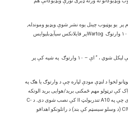
 ویډیوګانو ته ورته ډیری نورې ویډیوګانې هم
م پر يو يوټيوب چېنل یوه نشر شوې ویډیو وموندله,
ددې په سرليک کې ليکل شوي دي ، اې آر اېم اې۳- يو. اېس. اې – ۱۰ وارتوګ Wartogپر فایلانکس سيآیډبليواېس
جي. اې. يو ۸ – ايسټيمولېسن “د دې سره سره د ګیلي معلوماتو کې لیکل شوي ، ” اې – ۱۰ وارتوګ په شپه کې پر
ريپبليک اې – ۱۰ تنډربولټ || ,دې پیلوټانو لخوا د لنډې مودې لپاره چې د وارتوګ یا هګ په
 ایالاتو هوایی ځواک کې ترټولو مهم ځمکنی برید/هوایی برید الوتکه
ده. د GAU-8 ایوینجر د 30 ملي میتر کالیبر اوه بیرل ګټلینګ ټوپک دی چې په A10 تندربولټ II کې نصب شوی دی. د C-
RAM/Phalanx CIWS (کاونټر راکټ توپخانه مارټر) سیسټم او CIWS (د وسلو سیسټم کې بند) د راتلونکو اهدافو