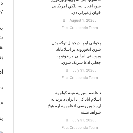
د 
شو، افغان نه، بلکې امریکایي
کر
ځوان ژغورلی دی.
August 1, 2026
په
Fact Crescendo Team
شر
پخواني او په دیجیتال توګه بدل
هم
شوي انځورونه پر اسلامآباد
پو
وروستي ایراني بريدونو په
جعلي ادعا شریک شوي.
July 31, 2026
اد
Fact Crescendo Team
دغ
د عاصم منیر په نښه کولو په
اسلام آباد کې د ایران د برید په
«پ
اړه د ویروسي ادعاوو په اړه هیڅ
شواهد نشته
پن
July 31, 2026
Fact Crescendo Team