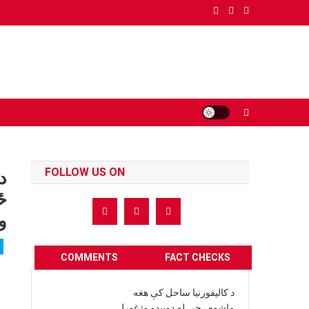
Ski
t
conten
FOLLOW US ON
د
ځ
و
COMMENTS
FACT CHECKS
د کالیفورنیا ساحل کې هغه
ماشوم، چې له ډوبیدو وژغورل