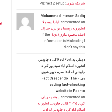
شریکه شوې.
: Plz fact 2 setup
Mohammad Ihteram Sadiq
commented on
ایا دا دوه جلا
ve
انځورونه رېښتیا د یو برید جنرال
(شاه محمود نیازي) دي؟
: If the
information is Misleading I
didn't say this
د ډیلي په Red Fort کې د چاودنې
انځور د اسلام اباد سید پور کې د
چاودنې له ادعا سره خپور شوی
دی. - Fact Crescendo | The
leading fact-checking
website in Pashto
commented on
د هند په ډیلي
کې د ۲۰۲۵ کال د چاودنې انځور په
اسلام اباد کې د چاودنې له ادعا