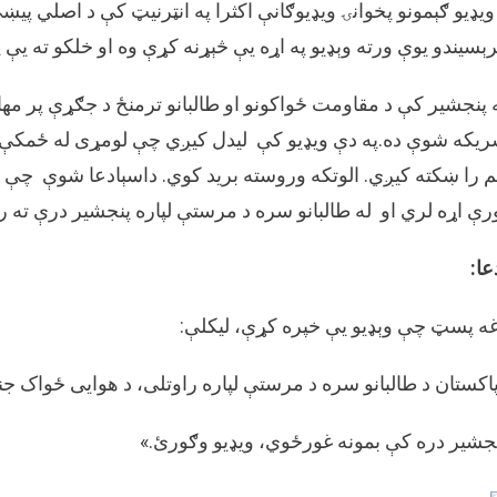
ویډیو ګېمونو پخوانۍ ویډیوګانې اکثرا په انټرنیټ کې د اصلي پی
ګېم
یو
ېسیندو یوې ورته وېډیو په اړه یې څېړنه کړې وه او خلکو ته یې
کلې
په
 پنجشیر کې د مقاومت ځواکونو او طالبانو ترمنځ د جګړې پر مهال
دا
یکه شوې ده.په دې ویډیو کې لیدل کیږي چې لومړی له ځمکې څخ
توګ
خپو
 را ښکته کیږي. الوتکه وروسته برید کوي. داسېادعا شوې چې ګ
شو
رې اړه لري او له طالبانو سره د مرستې لپاره پنجشیر درې ته ر
چې
ګوا
عا:
د
پاک
هوا
ه پسټ چې وېډیو یې خپره کړې، لیکلې:
ځوا
د
اکستان د طالبانو سره د مرستې لپاره راوتلی، د هوایی ځواک ج
طالب
په
جشیر دره کې بمونه غورځوي، ویډیو وګورئ.»
ملات
د
پنج