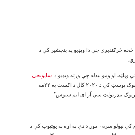
ې څخه څرګندیږي چې دا وېډیو په پنجشیر کې د
ي.
ې وپلټه. او ومو لیدله چې ورته ويډيو د
سایونجي
په نوم یو یوټیوب چینل کې اپلوډ شوی.دا وېډیو په پورتني فیسبوک پوسټ کې د ۲۰۲۰ کال د اګست په ۲۲مه
کې نیولو سره ، موږ د دې په اړه په یوټیوب کې د