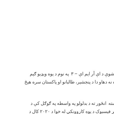
فاکت کریسینډو له څېړنو وروسته وموندله هغه ویډیو چې وایرال شوې د اې آر اېم اې – ۳ په نوم د یوه ویډیو ګېم
نه دهاو دا د پنجشیر، طالبانو او پاکستان سره هیڅ
ته انځور ته د بدلولو په واسطه په ګوګل کې د
انځورونو پلټه تر سره کړه. په پايله کې موږ وموندل چې دا ويډيو پر فېسبوک د يوه کاروونکي له خوا د ۲۰۲۰ کال د