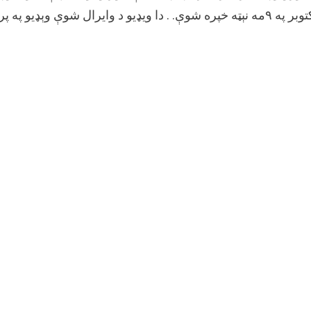
 نېټه خپره شوې. . دا ويډيو د وایرال شوې وېډیو په پرتله اوږده نسخه ده. .