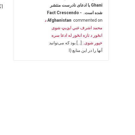
Ghani با ادعای نادرست منتشر
اکتوبر په ۹مه
شده است. - Fact Crescendo
commented on
Afghanistan
د
محمد اشرف غني ایډیټ شوی
انځور د تازه انځور له ادعا سره
خپور شوی.
: […] بود که می‌توانید
آنها را در این منابع (ا