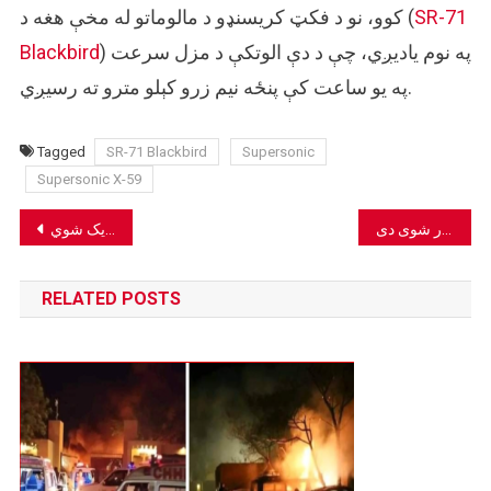
SR-71
کوو، نو د فکټ کریسنډو د مالوماتو له مخې هغه د (
) په نوم یادیږي، چې د دې الوتکې د مزل سرعت
Blackbird
په یو ساعت کې پنځه نیم زرو کېلو مترو ته رسیږي.
Tagged
SR-71 Blackbird
Supersonic
Supersonic X-59
Post
د هند ممبیي ښار یو تاریخي انځور د پخواني کابل ښار په نوم خپور شوی دی.
navigation
RELATED POSTS