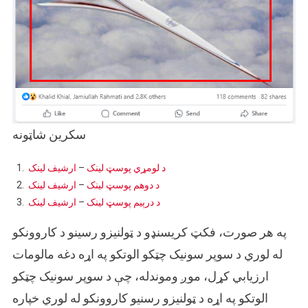
سکرین شاټونه
د لومړي پوسټ لینک
–
ارشیف لینک
د دوهم پوسټ لینک
–
ارشیف لینک
د درېیم پوسټ لینک
–
ارشیف لینک
په هر صورت، فکټ کریسنډو د ټولنیزو رسینو د کاروونکو
له لوري د سوپر سونیک چټکو الوتکو په اړه دغه مالومات
ارزیابي کړل، موږ وموندله، چې د سوپر سونیک چټکو
الوتکو په اړه د ټولنیزو رسنیو کاروونکو له لوري خپاره