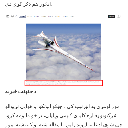
انځور هم ذکر کړی دی.
د حقېقت څېړنه:
موږ لومړی په انټرنیټ کې د چټکو الوتکو او هوایي نړیوالو
شرکتونو په اړه کلیدي کلېمې وپلټلې، تر څو مالومه کړو،
چې شوې ادعا ته اړوند راپور یا مقاله شته او که نشته. موږ