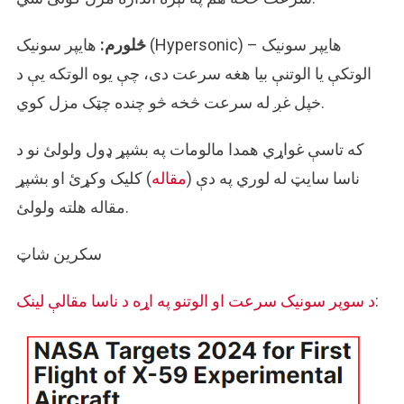
څلورم:
هایپر سونیک (Hypersonic) – هایپر سونیک
الوتکې یا الوتنې بیا هغه سرعت دی، چې یوه الوتکه یې د
خپل غږ له سرعت څخه څو چنده چټک مزل کوي.
که تاسې غواړي همدا مالومات په بشپړ ډول ولولئ نو د
ناسا سایټ له لوري په دې (
مقاله
) کلیک وکړئ او بشپړ
مقاله هلته ولولئ.
سکرین شاټ
:
د سوپر سونیک سرعت او الوتنو په اړه د ناسا مقالې لینک