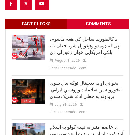
FACT CHECKS
COMMENTS
د کالیفورنیا ساحل کې هغه ماشوم،
چې له ډوبیدو وژغورل شو، افغان نه،
بلکې امریکایي ځوان ژغورلی دی.
August 1, 2026
Fact Crescendo Team
پخواني او په دیجیتال توګه بدل شوي
انځورونه پر اسلامآباد وروستي ایراني
بريدونو په جعلي ادعا شریک شوي.
July 31, 2026
Fact Crescendo Team
د عاصم منیر په نښه کولو په اسلام
آباد کې د ایران د برید په اړه د ویروسي