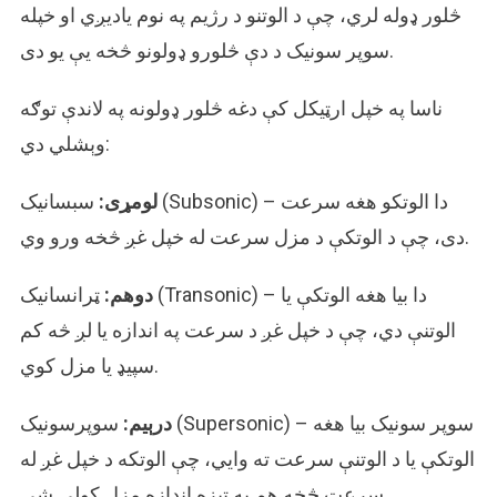
څلور ډوله لري، چې د الوتنو د رژیم په نوم یادیږي او خپله
سوپر سونیک د دې څلورو ډولونو څخه یې یو دی.
ناسا په خپل ارټیکل کې دغه څلور ډولونه په لاندې توګه
وېشلي دي:
لومړی:
سبسانیک (Subsonic) – دا الوتکو هغه سرعت
دی، چې د الوتکې د مزل سرعت له خپل غږ څخه ورو وي.
دوهم:
ټرانسانیک (Transonic) – دا بیا هغه الوتکې یا
الوتنې دي، چې د خپل غږ د سرعت په اندازه یا لږ څه کم
سپیډ یا مزل کوي.
درېیم:
سوپرسونیک (Supersonic) – سوپر سونیک بیا هغه
الوتکې یا د الوتنې سرعت ته وایي، چې الوتکه د خپل غږ له
سرعت څخه هم په تېزه اندازه مزل کولی شي.