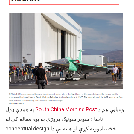
ویبپاڼې هم د
South China Morning Post
په همدې ډول
ناسا د سوپر سونیک پروژې په یوه مقاله کې له
conceptual design څخه یادوونه کړې او هلته یې دا