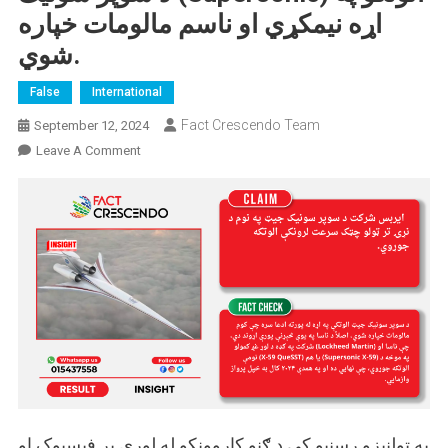
اړه نیمکړي او ناسم مالومات خپاره
شوي.
False
International
Fact Crescendo Team
September 12, 2024
On
Leave A Comment
د
سوپر
سونیک
(Supersonic)
الوتکو
په
اړه
نیمکړي
او
ناسم
مالومات
خپاره
په ټولنیزو رسنیو کې د ګڼو کاروونکو له لوري پر فیسبوک او