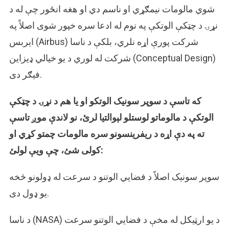
شوي مالومات نیمګړي او ناسم دي او هغه انځور چې له د
نړۍ د چټکې الوتکې په نوم له ادعا سره خپور شوی اصلاً په
ایربس (Airbus) شرکت پورې اړه نلري، بلکې د ناسا
شرکت له لوري د یو خیالي ډیزاین (Conceptual Design)
فیګر دی.
که تاسې د سوپر سونیک الوتکو او یا هم د نړۍ د چټکې
الوتکې د مالوماتو لوستلو لېوالتیا لرئ، نو لاندې موږ تاسې
ته په دې اړه د ریفرینسونو سره مالومات چمتو کړي او
کولی شئ، چې ویې لولئ:
سوپر سونیک اصلاً د فضایي الوتنو د سرعت له ډولونو څخه
یو ډول دی.
د ناسا (NASA) د یو ارټیکل له مخې د فضایي الوتنو سرعت