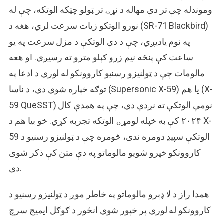
وموندله چې تر دې مهاله د نړۍ تر ټولو چټکه الوتکه، چې له
نورو الوتکو زیات سرعت لري، هغه د (SR-71 Blackbird)
په نوم یادیږي، چې د دې الوتکې د مزل سرعت په یو
ساعت کې پنځه نیم زرو کېلو مترو ته رسیږي. او هغه
مالومات چې د ټولنیزو رسنیو کاروونکو له لوري د ادعا په
توګه خپاره شوي دي، د ناسا (Supersonic X-59) یا هم (X-
59 QueSST) نومې الوتکې ته نږدې دي، چې په همدې کال
۲۰۲۴ کې به خپله لومړۍ الوتکه تجربه کړي. خو بیا هم د X-
59 الوتکې سپیډ دومره ندی، څومره چې د ټولنیزو رسنیو د
کاروونکو خپرو شویو مالوماتو په دې متن کې ذکر شوی
دی.
همدا راز د لا ډېرو مالوماتو په خاطر موږ د ټولنیزو رسنیو د
کاروونکو له لوري پر خپور شوي انځور د ګوګل ایمیج سرچ