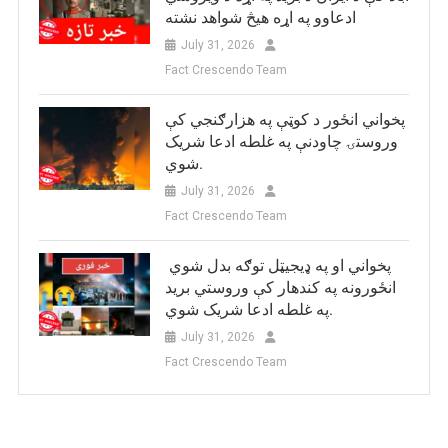
ادعاوو په اړه هیڅ شواهد نشته
July 31, 2026
Fact Crescendo Team
پخواني انځور د کوټې په هزارګنجي کې
وروستۍ چاودنې په غلطه ادعا شریک
شوي.
July 31, 2026
Fact Crescendo Team
پخواني او په ډيجيټل توګه بدل شوي
انځورونه په کندهار کې وروستي برید
په غلطه ادعا شریک شوي.
July 31, 2026
Fact Crescendo Team