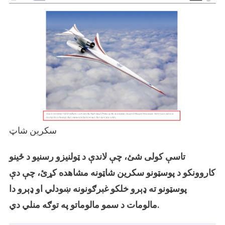
سکرین شاټ
تاسې کولی شئ، چې لاندې د ټولنیزو رسنیو د ځینو
کاروونکو د پوسټونو سکرین شاټونه مشاهده کړئ، چې دې
پوسټونو ته ډېرو خلکو غبرګونونه ښودلي او ډېرو دا
مالومات د سمو مالوماتو په توګه منلي دي.