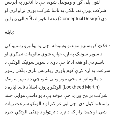
لټون پلی کړ او وموندل شوه، چې دا انځور په ایربس
شرکت پورې نه، بلکې په ناسا شرکت پورې تړاو لري او
دغه انځور اصلاً خیالي ډېزاین (Conceptual Design) دی.
پایله:
د فکټ کریسنډو موندنو وښودله، چې په ټولنیزو رسنیو کې
د سوپر سونیک په اړه خپاره شوي مالومات نیمګړي او
ناسم دي او هغه ادعا چې دوی د سوپر سونیک الوتکې د
سرعت په اړه کړې کوم باوري ریفرنس نلري، بلکې زموږ
د مالوماتو له مخې موږ ویلی شو، چې د سوپر سونیک
الوتکو پروژه اصلاً د ناسا لپاره د (Lockheed Martin)
شرکت پر مخ وړي، چې موخه یې د یو داسې هوایي چلند
رامنځته کول دي، چې لوړ غږ کم او د الوتکو سرعت زیات
شي. او همدا راز که د نړۍ د تر ټولو د چټکې الوتکې خبره