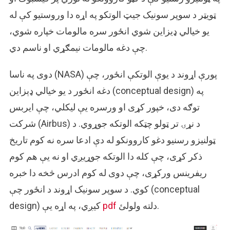
شوي.
ټویټر د سوپر سونیک جیټ الوتکو په اړه دا وروستیو کې له
یو خیالي ډیزاین شوي انځور سره مالومات خپاره شوي،
چې دغه مالومات نیمګړي او ناسم دي.
دوی په ناسا (NASA) پورې اړوند د یوې الوتکې انځور، چې
دغه انځور د یو خیالي ډېزاین (conceptual design) په
توګه دی، خپور کړی او ورسره یې لیکلي، چې ایربس
شرکت (Airbus) د نړۍ تر ټولو چټکه الوتکه جوړوي. د
ټولنیزو رسنیو دغو کاروونکو له دې ادعا سره نه کوم تاریخ
ذکر کړی، چې کله دا الوتکه جوړیږي او نه یې هم کوم
ریفرینس ورکړی، چې دوی له کوم ادرس څخه دا خبره
کوي. د سوپر سونیک اړوند د انځور چې (conceptual
دلته ولولئ.
pdf
design) کیږي، په اړه یې