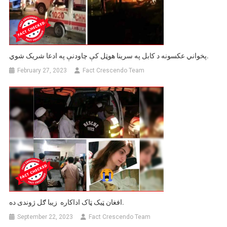
پخواني عکسونه د کابل په سرينا هوټل کې چاودنې په ادعا شریک شوي.
February 27, 2023
Fact Crescendo Team
افغان ټیک ټاک اداکاره زیبا ګل ژوندی ده.
September 22, 2023
Fact Crescendo Team