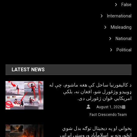
False
International
Misleading
National
Political
LATEST NEWS
د کالیفورنیا ساحل کې هغه ماشوم، چې له
ډوبیدو وژغورل شو، افغان نه، بلکې
امریکایي ځوان ژغورلی دی.
August 1, 2026
Fact Crescendo Team
پخواني او په دیجیتال توګه بدل شوي
انځورونه پر اسلامآباد وروستي ایراني