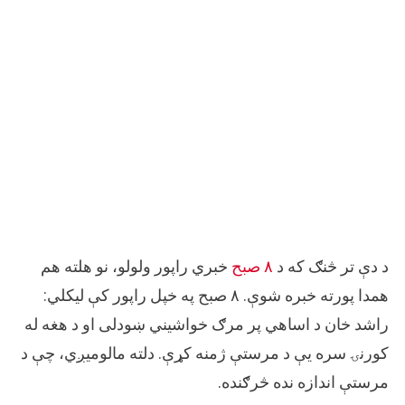
د دې تر څنګ که د
۸ صبح
خبري راپور ولولو، نو هلته هم
همدا پورته خبره شوې. ۸ صبح په خپل راپور کې لیکلي:
راشد خان د اساهي پر مرګ خواشیني ښودلی او د هغه له
کورنۍ سره یې د مرستې ژمنه کړې. دلته مالومیږي، چې د
مرستې اندازه نده څرګنده.