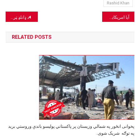
Rashid Khan
Post
آیا امریکایي ځواکونه به افغانستان ته یو ځل بیا ستانه شي؟
د ډانلډ ټرمپ دویم ځلي رییس جمهور کېدل او د افغانیو پر ارزښت یې اغېزې.
navigation
RELATED POSTS
پخوانی انځور په شمالي وزيستان پر پاکستاني پولیسو باندې وروستي برید
په توګه شریک شوی.