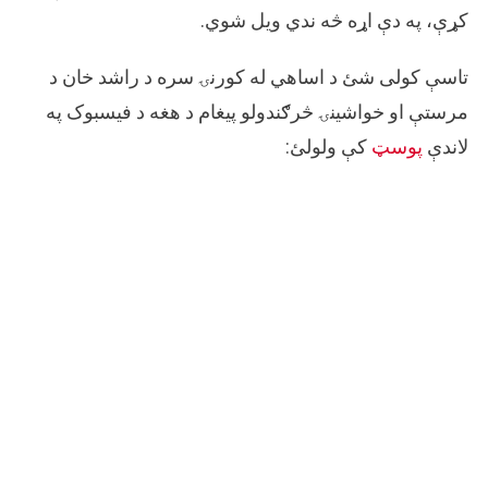
کړې، په دې اړه څه ندي ویل شوي.
تاسې کولی شئ د اساهي له کورنۍ سره د راشد خان د
مرستې او خواشینۍ څرګندولو پیغام د هغه د فیسبوک په
لاندې
پوسټ
کې ولولئ: