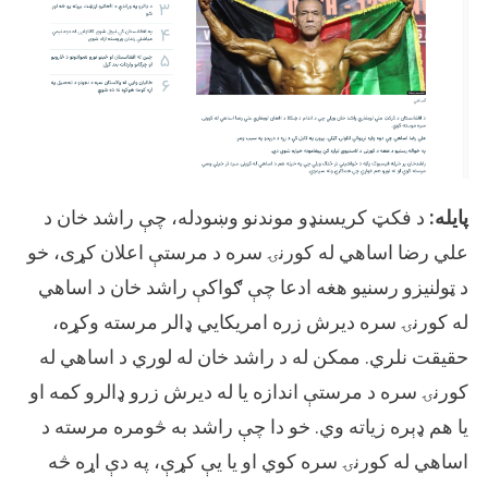
پایله:
د فکټ کریسنډو موندنو وښودله، چې راشد خان د
علي رضا اساهي له کورنۍ سره د مرستې اعلان کړی، خو
د ټولنیزو رسنیو هغه ادعا چې ګواکې راشد خان د اساهي
له کورنۍ سره دیرش زره امریکایي ډالر مرسته وکړه،
حقیقت نلري. ممکن له د راشد خان له لوري د اساهي له
کورنۍ سره د مرستې اندازه یا له دیرش زرو ډالرو کمه او
یا هم ډېره زیاته وي. خو دا چې راشد به څومره مرسته د
اساهي له کورنۍ سره کوي او یا یې کړې، په دې اړه څه