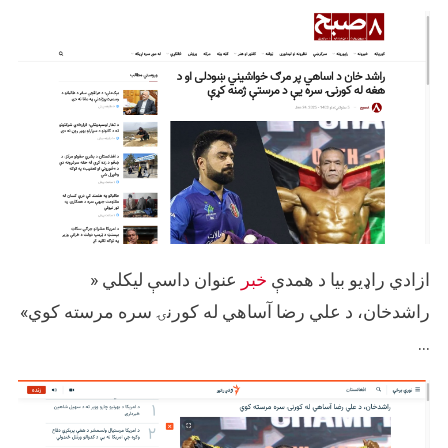
ازادي راډیو بیا د همدې
خبر
عنوان داسې لیکلي «
راشدخان، د علي رضا آساهي له کورنۍ سره مرسته کوي»
…