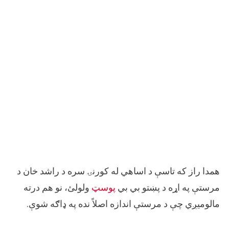
همدا راز که تاسې د اساهي له کورنۍ سره د راشد خان د
مرستې په اړه د پښتو بي بي
پوسټ
ولولئ، نو هم درته
مالومیږي چې د مرستې اندازه اصلاً نده په ډاګه شوې.