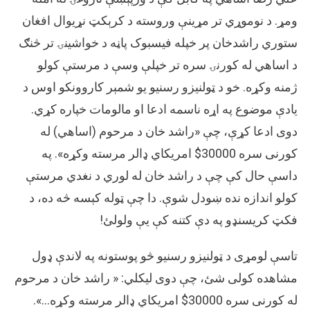
ډالره
ومړ. د نوموړي تر مړینې وروسته د کرېکټ نړیوال افغان
ده؟
ستوري راشدخان پر خپله فیسبوک پاڼه د خواشینۍ تر څنګ
د اساهي له کورنۍ سره تر خپلې وسې د مرستې کولو
ژمنه وکړه. خو د ټولنیزو رسنیو یو شمېر کاروونکو اوس د
یادې موضوع په اړه ناسمه ادعا او مالومات خپاره کړي.
دوی ادعا کړې، چې «راشد خان د مرحوم (اساهي) له
کورنی سره 30000$ امريکاي ډالر مرسته وکړه». په
داسې حال کې چې د راشد خان له لوري د نغدي مرستې
کولو اندازه نده ښودل شوې. دا چې ټوله کېسه څه ده، د
فکټ کریسنډو په دې کتنه کې یې ولولئ!
تاسې لومړی د ټولنیزو رسنیو څو پوستونه په لاندې ډول
مشاهده کولی شئ، چې دوی لیکلي: « راشد خان د مرحوم
له کورنی سره 30000$ امريکاي ډالر مرسته وکړه…».