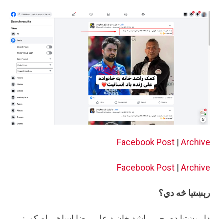
Facebook Post
|
Archive
Facebook Post
|
Archive
رېښتیا څه دي؟
دا رېښتیا ده، چې راشد خان د علي رضا اساهي له کورنۍ