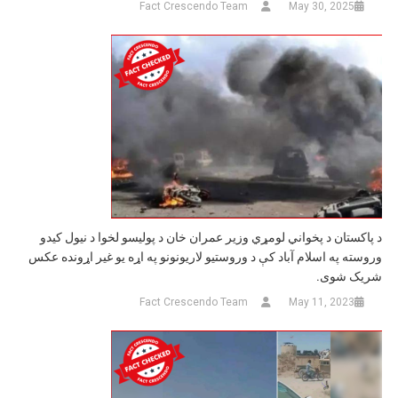
Fact Crescendo Team
May 30, 2025
د پاکستان د پخواني لومړي وزیر عمران خان د پولیسو لخوا د نیول کیدو
وروسته په اسلام آباد کې د وروستیو لاریونونو په اړه یو غیر اړونده عکس
شریک شوی.
Fact Crescendo Team
May 11, 2023