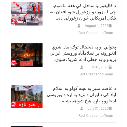
د کالیفورنیا ساحل کې هغه ماشوم،
چې له ډوبیدو وژغورل شو، افغان نه،
بلکې امریکایي ځوان ژغورلی دی.
August 1, 2026
Fact Crescendo Team
پخواني او په دیجیتال توګه بدل شوي
انځورونه پر اسلامآباد وروستي ایراني
بريدونو په جعلي ادعا شریک شوي.
July 31, 2026
Fact Crescendo Team
د عاصم منیر په نښه کولو په اسلام
آباد کې د ایران د برید په اړه د ویروسي
ادعاوو په اړه هیڅ شواهد نشته
July 31, 2026
Fact Crescendo Team