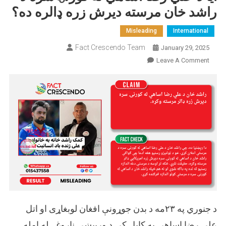
راشد خان مرسته دیرش زره ډالره ده؟
Misleading
International
Fact Crescendo Team
January 29, 2025
On
Leave A Comment
ایا
د
علي
رضا
اساهي
له
کورنۍ
سره
د
راشد
خان
مرسته
د جنوري په ۲۳مه د بدن جوړونې افغان لوبغاړی او اتل
دیرش
زره
علي رضا اساهي په کابل کې د ورپېښې ناروغۍ له امله