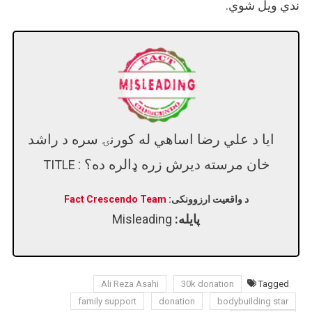
ندي ویل شوي.
ایا د علي رضا اساهي له کورنۍ سره د راشد
خان مرسته دیرش زره ډالره ده؟ :
TITLE
د واقعیت ارزوونکی:
Fact Crescendo Team
پایله:
Misleading
Ali Reza Asahi
30k donation
Tagged
family support
donation
bodybuilding star