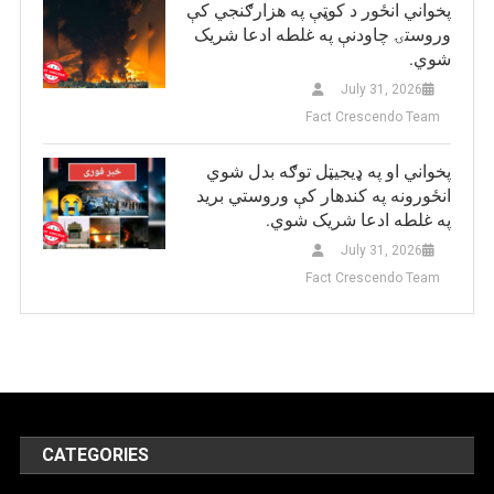
پخواني انځور د کوټې په هزارګنجي کې
وروستۍ چاودنې په غلطه ادعا شریک
شوي.
July 31, 2026
Fact Crescendo Team
پخواني او په ډيجيټل توګه بدل شوي
انځورونه په کندهار کې وروستي برید
په غلطه ادعا شریک شوي.
July 31, 2026
Fact Crescendo Team
CATEGORIES