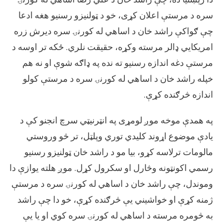
سره د مرستې اعلان کړی، خو د ټولنیزو رسنیو هغه ادعا
چې ګواکې راشد خان د اساهي له کورنۍ سره دیرش زره
امریکایي ډالر مرسته وکړه، حقیقت نلري. ځکه تر اوسه د
مرستې دغه اندازه رسنیو ته نده په ډاګه شوې او نه هم
خپله راشد خان د اساهي له کورنۍ سره د مرستې کولو
اندازه څرګنده کړې.
په همدې موخه موږ لومړی په انټرنیټي سرچ انجنو کې د
یادې موضوع اړوند کلیدي توري وپلټل، تر څو وروستي
مالومات ترلاسه کړو، بیا مو د راشد خان ټولنیزو رسنیو
رسمي اکونټونه وڅارل او سکرول کړل. موږ هلته یوازې دا
وموندل، چې راشد خان د اساهي له کورنۍ سره د مرستې
ژمنه کړې او خواشیني یې څرګنده کړې، خو دا چې راشد
به څومره مرسته د اساهي له کورنۍ سره کوي او یا یې