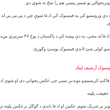
د
وتریخوالي یو شمېر پېښې هم را منځ ته شوي دي.
ځنګل
د
 دې وروستیو کې په فېسبوک کې ادعا شوې چې د ټي ټي پي له خو
اورلګیدن
.
تصویر
په
پاکستان
دعا له مخې، په دې پېښه کې د پاکستان د پوځ ۴۷ سرتیري مړه شوي او ۷۶ نور ټپیان دي.
کې
د
سو کولی شئ لاندې فیسبوک پوسټ وګورئ:
ځانمرګی
برید
په
ېسبوک
آرشيف لینک
توګه
خپور
شوی
فاکټ کرېسینډو موندنې ښیې چې عکس پخوانی دی او شوې ادعا
دی
حقیقت پلټنه
نږ پر شریک شوي عکس او ادعا باندې د ګوګل برعکس پلټنه تر سر