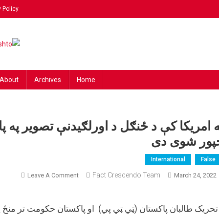
 Policy
ing
 news!
hto
About
Archives
Home
ه امریکا کې د ځنګل د اورلګیدنې تصویر په پ
پور شوی دی
International
False
On
Fact Crescendo Team
Leave A Comment
March 24, 2022
په
امریکا
تحريک طالبان پاکستان (ټي ټي پي) او پاکستان حکومت تر منځ 
کې