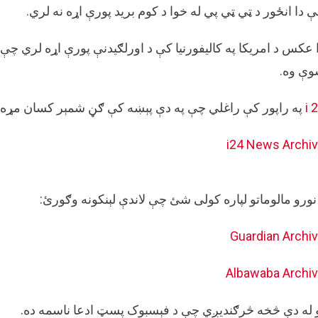
 دا انځور د ټي ټي پي له خوا د کوم برید پورې اړه نه لري.
ې وه.
i 
په راپور کې راغلي چې په دې پېښه کې ګڼ شمېر کسان مړه ش
i24 News
Archi
نورو مالوماتو لپاره کولی شئ چې لاندې لېنکونه وګورئ:
Guardian
Archi
Albawaba
Archi
 له دې څخه څرګندیږي چې د فېسبوک پسټ ادعا ناسمه ده.