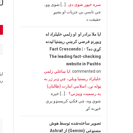
سره خپور شوی دی.
: […] شوی وو،
چې تاسې یې جزیات او بشپړ
حقیقت د
t
ایا ملا برادر او او زلمي خلیلزاد له
n
ډیورنډ فرضي کرښې رېښتیا لېدنه
کړې ده؟ - Fact Crescendo |
The leading fact-checking
website in Pashto
commented on
ایا ښاغلي زلمي
خلیلزاد رېښتیا ویلي، چې ډېر ژر به
رو
ټوله نړۍ اسلامي امارت (طالبان)
په رسمیت وپیژني؟
: […] خپره
شوې وه، چې فکټ کریسنډو پرې
څېړنه کړ
تصویر ساخته‌شده توسط هوش
مصنوعی (Gemini) از Ashraf