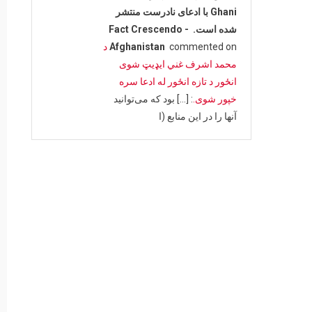
Ghani با ادعای نادرست منتشر
شده است. - Fact Crescendo
commented on
Afghanistan
د
محمد اشرف غني ایډیټ شوی
انځور د تازه انځور له ادعا سره
خپور شوی.
: […] بود که می‌توانید
آنها را در این منابع (ا