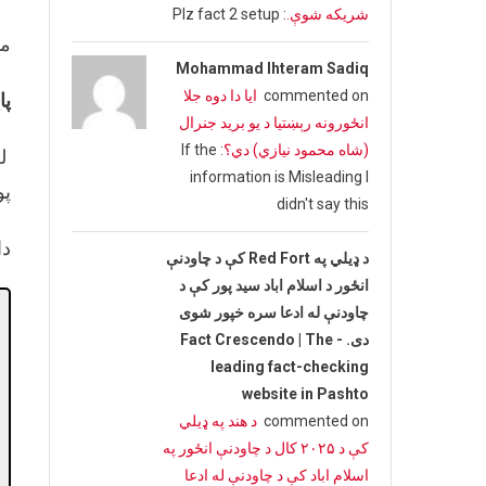
شریکه شوې.
: Plz fact 2 setup
مو
Mohammad Ihteram Sadiq
commented on
ایا دا دوه جلا
پا
انځورونه رېښتیا د یو برید جنرال
(شاه محمود نیازي) دي؟
: If the
له
information is Misleading I
پو
didn't say this
دا
د ډیلي په Red Fort کې د چاودنې
انځور د اسلام اباد سید پور کې د
چاودنې له ادعا سره خپور شوی
دی. - Fact Crescendo | The
leading fact-checking
website in Pashto
commented on
د هند په ډیلي
کې د ۲۰۲۵ کال د چاودنې انځور په
اسلام اباد کې د چاودنې له ادعا