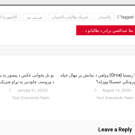
Tagged
پاکستان
تحریک طالبان پاکستان
ټي ټي پي
کالیفورنیا ا
Pos
ملا عبدالغني برادر د طالبانو د کابینې رییس الوزرا نه دی ټاکل شوی
navigatio
ایا رېښتیا (Orca) ډولفن د نمایش پر مهال خپله
یو بل پخوانی عکس د پیښور په 
زونکې جیسیکا ووژله؟
د وروستۍ چاودنې په تړاو شری
January 31, 2023
August 16, 2025
Fact Crescendo Team
Fact Crescendo Team
Leave a Reply