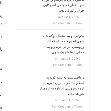
تا
شو، افغان نه، بلکې امریکایي
ځوان ژغورلی دی.
په
August 1, 2026
دی
Fact Crescendo Team
پخواني او په دیجیتال توګه بدل
د ا
شوي انځورونه پر اسلامآباد
وروستي ایراني بريدونو په
تا
جعلي ادعا شریک شوي.
July 31, 2026
Fact Crescendo Team
ف
د عاصم منیر په نښه کولو په
د 
اسلام آباد کې د ایران د برید په
اړه د ویروسي ادعاوو په اړه هیڅ
د 
شواهد نشته
July 31, 2026
مو
Fact Crescendo Team