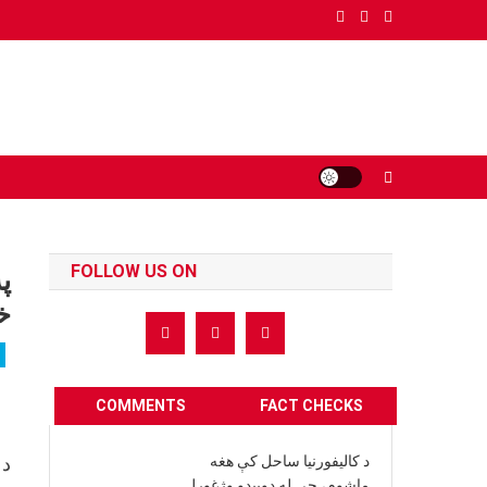
Ski
t
conten
FOLLOW US ON
پ
خ
COMMENTS
FACT CHECKS
د کالیفورنیا ساحل کې هغه
د 
ماشوم، چې له ډوبیدو وژغورل