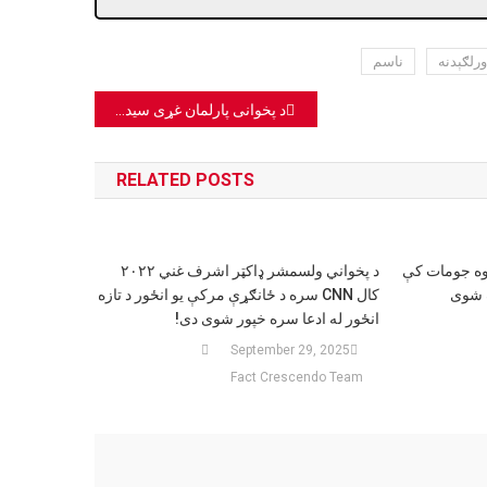
ورلګېدنه
ناسم
د پخوانی پارلمان غړی سید احمد سېلاب ژوندی دی؛ خو نوموړی د فېسبوک کاروونکو له خوا مړ بلل شوی
RELATED POSTS
یوه جومات کې
د پخواني ولسمشر ډاکټر اشرف غني ۲۰۲۲
ک شوی
کال CNN سره د ځانګړې مرکې یو انځور د تازه
انځور له ادعا سره خپور شوی دی!
September 29, 2025
Fact Crescendo Team