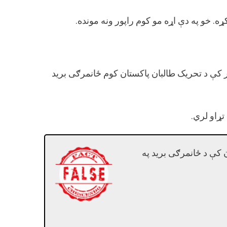
ه. خو په دې اړه مو کوم راپور ونه مونده.
 کې د تحریک طالبان پاکستان کوم ځانمرګی برید
تړاو لري.
 کې د ځانمرګی برید په