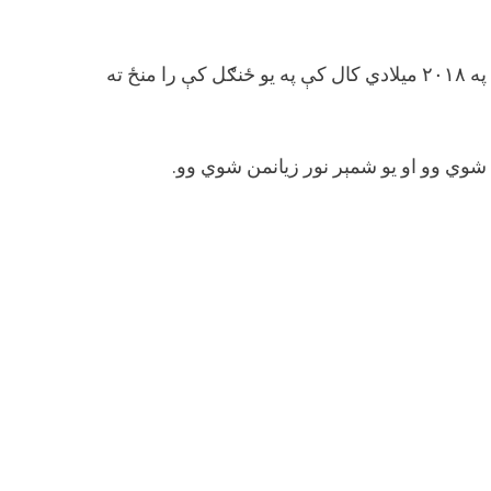
دا عکس د امریکا په کالیفورنیا کې د اورلګیدنې پورې اړه لري چې په ۲۰۱۸ میلادي کال کې په یو ځنګل کې را منځ ته
وي وو او یو شمېر نور زیانمن شوي وو.