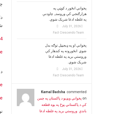
چې
پخواني انځور د کوټې په
هزارګنجي کې وروستۍ چاودنې
په غلطه ادعا شریک شوي.
شو
July 31, 2026
Fact Crescendo Team
24
پخواني او په ډيجيټل توګه بدل
شوي انځورونه په کندهار کې
ve
وروستي برید په غلطه ادعا
شریک شوي.
July 31, 2026
د 
Fact Crescendo Team
ve
Kamal Badsha
commented
ve
on
پخواني ویډیو د پاکستان په چمن
کې د پاکستاني پوځ په یوه قطعه
نو
باندې وروستي برید په غلطه ادعا