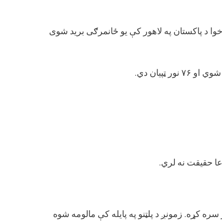
ا د پاکستان په لاهور کې یو ځانمرګی برید شوی
ې
 حقیقت نه لري.
ه کړه. زمونږ د پلټنو په پایله کې مالومه شوه