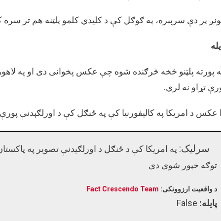
نږ پر دې سربېره، په ګوګل کې د کلیدي کلمو پلټنه هم تر سره کړ
یله
 پورته پلټنو څخه څرګنده شوه چې عکس پخوانی دی او په لاهور
رې تړاو نه لري.
 عکس د امریکا په کالیفورنیا کې په ځنګل کې د اورلګېدنې پورې 
سرلیک:
په امریکا کې د ځنګل د اورلګیدنې تصویر په پاکستان
توګه خپور شوی دی
د واقعیت ارزوونکی:
Fact Crescendo Team
پایله:
False