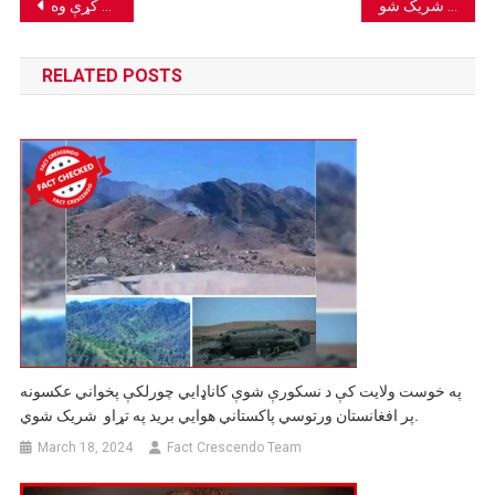
Post
د لبنان بندر چاودنې پخوانی انځور د امریکا د توغندیو پر تاسیساتو پر برید د غلطو ادعاوو سره شریک شو.
navigation
RELATED POSTS
په خوست ولایت کې د نسکورې شوې کاناډايي چورلکې پخواني عکسونه
پر افغانستان ورتوسي پاکستاني هوايي بريد په تړاو شریک شوي.
March 18, 2024
Fact Crescendo Team