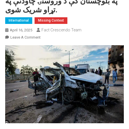
په بلوچستان کې د وروستۍ چاودنې په
تړاو شریک شوی.
International
Missing Context
Fact Crescendo Team
April 16, 2025
On
Leave A Comment
په
غزه
کې
اسراییلي
بريد
پخواني
انځور
په
بلوچستان
کې
د
وروستۍ
چاودنې