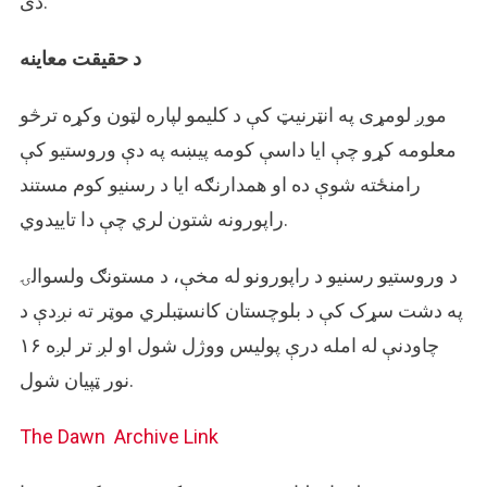
دی.
د حقیقت معاینه
موږ لومړی په انټرنیټ کې د کلیمو لپاره لټون وکړه ترڅو
معلومه کړو چې ایا داسې کومه پیښه په دې وروستیو کې
رامنځته شوې ده او همدارنګه ایا د رسنیو کوم مستند
راپورونه شتون لري چې دا تاییدوي.
د وروستیو رسنیو د راپورونو له مخې، د مستونګ ولسوالۍ
په دشت سړک کې د بلوچستان کانسټبلري موټر ته نږدې د
چاودنې له امله درې پولیس ووژل شول او لږ تر لږه ۱۶
نور ټپیان شول.
The Dawn
Archive Link