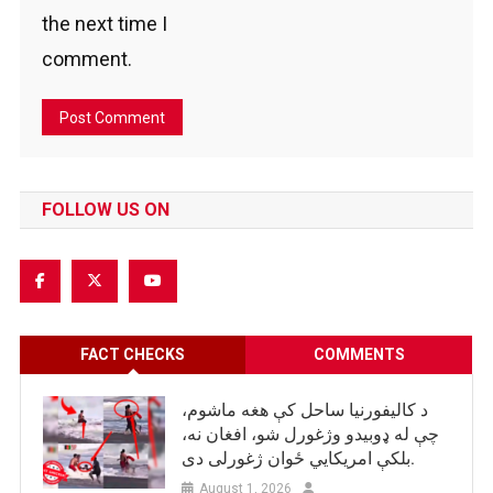
the next time I
comment.
FOLLOW US ON
FACT CHECKS
COMMENTS
د کالیفورنیا ساحل کې هغه ماشوم،
چې له ډوبیدو وژغورل شو، افغان نه،
بلکې امریکایي ځوان ژغورلی دی.
August 1, 2026