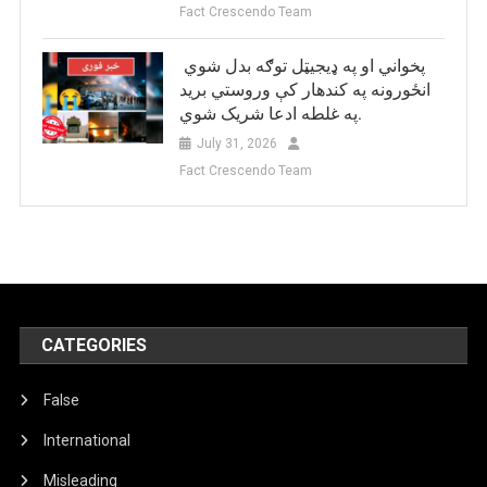
Fact Crescendo Team
پخواني او په ډيجيټل توګه بدل شوي
انځورونه په کندهار کې وروستي برید
په غلطه ادعا شریک شوي.
July 31, 2026
Fact Crescendo Team
CATEGORIES
False
International
Misleading