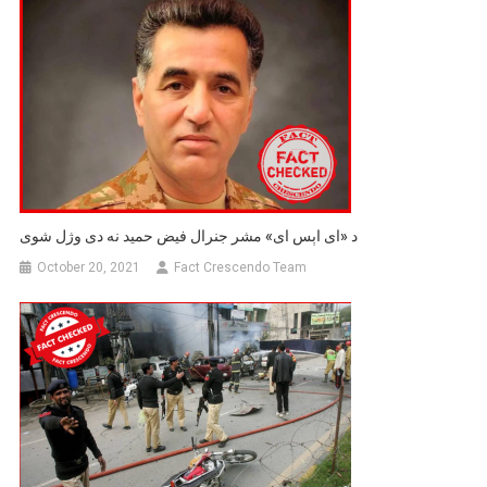
د «ای اېس ای» مشر جنرال فیض حمید نه دی وژل شوی
October 20, 2021
Fact Crescendo Team