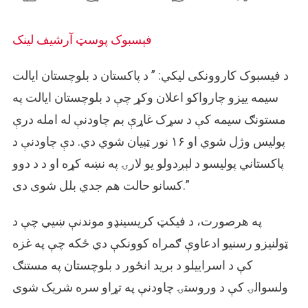
فېسبوک پوسټ
آرشيف لینک
د فیسبوک کاروونکی لیکي: ” د پاکستان د بلوچستان ایالت
سیمه ییزو چارواکو اعلان وکړ چې د بلوچستان ایالت په
مستونګ سیمه کې د سړک غاړې بم چاودنې له امله درې
پولیس وژل شوي او ۱۶ نور ټپیان شوي دي. دې چاودنې د
پاکستاني پولیسو د لېږدولو یو لارۍ په نښه کړه او د د دوو
کسانو حالت هم جدي بلل شوی دی.”
په هرصورت، د فیکټ کریسینډو موندنې ښیي چې د
ټولنیزو رسنیو ادعاوې ګمراه کوونکې دي ځکه چې په غزه
کې د اسراییلو د برید انځور د بلوچستان په مستنګ
ولسوالۍ کې د وروستۍ چاودنې په تړاو سره شریک شوی