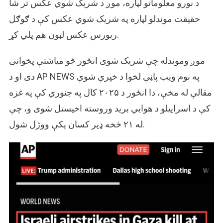
د نورو معلوماتو لپاره، موږ د شریک شوي عکس تر شا
حقیقت موندلو لپاره په شریک شوي عکس کې د ګوګل
ریورس عکس لټون هم پلي کړ.
موږ وموندله چې شریک شوی انځور څو میاشتې پخوانی
دی او د AP NEWS په نوم ویب پاڼې لخوا د خپرې شوې
مقالې له مخې، دا انځور د ۲۰۲۵ کال په جنوري کې په غزه
کې د اسراییلو د هوايي برید وروسته اخیستل شوی و، چې
له ۲۱ څخه ډیر کسان پکې ووژل شول.