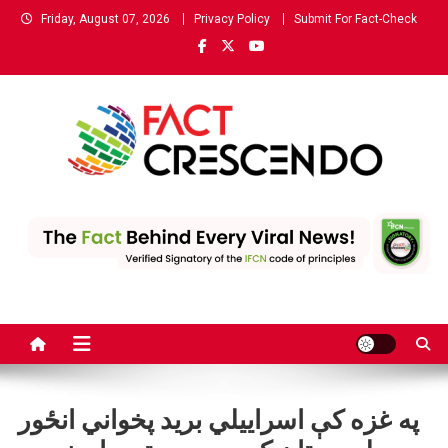
Skip
Friday, August 07, 2026
Privacy Policy
Submit For Fact-Check
to
content
Fact Crescendo | The leading
The Fact behind every viral news!
fact-checking website in
Pashto
په غزه کې اسراییلي بريد پخواني انځور