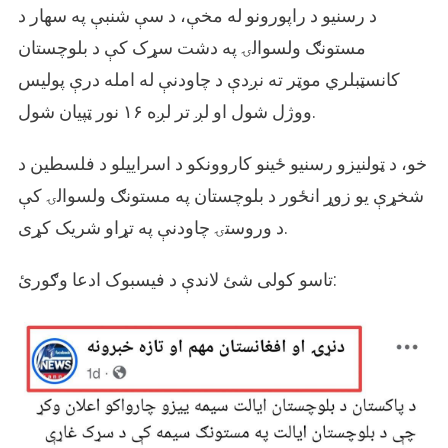
په
د رسنیو د راپورونو له مخې، د سې شنبې په سهار د
تړاو
مستونګ ولسوالۍ په دشت سړک کې د بلوچستان
شریک
شوی.
کانسټبلري موټر ته نږدې د چاودنې له امله درې پولیس
ووژل شول او لږ تر لږه ۱۶ نور ټپیان شول.
خو، د ټولنیزو رسنیو ځینو کاروونکو د اسراییلو د فلسطین د
شخړې یو زوړ انځور د بلوچستان په مستونګ ولسوالۍ کې
د وروستۍ چاودنې په تړاو شریک کړی.
تاسو کولی شئ لاندې د فیسبوک ادعا وګورئ: