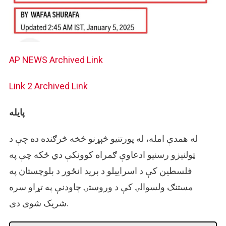
AP NEWS
Archived Link
Link 2
Archived Link
پایله
له همدې امله، له پورتنیو څېړنو څخه څرګنده ده چې د
ټولنیزو رسنیو ادعاوې ګمراه کوونکې دي ځکه چې په
فلسطین کې د اسراییلو د برید انځور د بلوچستان په
مستنګ ولسوالۍ کې د وروستۍ چاودنې په تړاو سره
شریک شوی دی.