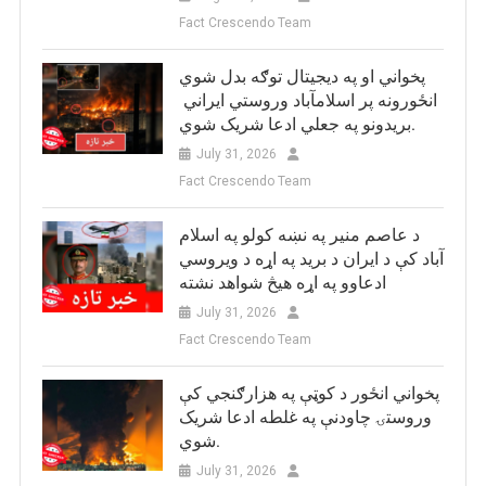
Fact Crescendo Team
پخواني او په دیجیتال توګه بدل شوي
انځورونه پر اسلامآباد وروستي ایراني
بريدونو په جعلي ادعا شریک شوي.
July 31, 2026
Fact Crescendo Team
د عاصم منیر په نښه کولو په اسلام
آباد کې د ایران د برید په اړه د ویروسي
ادعاوو په اړه هیڅ شواهد نشته
July 31, 2026
Fact Crescendo Team
پخواني انځور د کوټې په هزارګنجي کې
وروستۍ چاودنې په غلطه ادعا شریک
شوي.
July 31, 2026