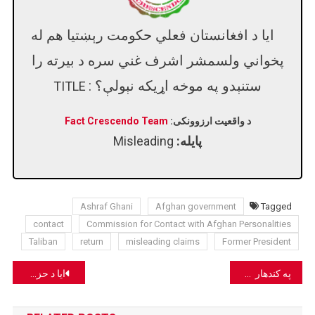
ایا د افغانستان فعلي حکومت رېښتیا هم له
پخواني ولسمشر اشرف غني سره د بیرته را
ستنېدو په موخه اړیکه نېولې؟ :
TITLE
د واقعیت ارزوونکی:
Fact Crescendo Team
پایله:
Misleading
Ashraf Ghani
Afghan government
Tagged
contact
Commission for Contact with Afghan Personalities
Taliban
return
misleading claims
Former President
Post
په کندهار کې وروستي پاکستاني ډرون بریدونو جعلي ادعا سره پخواني انځورونه شریک شوي.
ایا د حزب اسلامي مشر ګلبدین حکمتیار رېښتیا هم مړ شوی دی؟
navigation