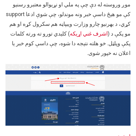
موږ وروسته له دې چې په ملي او نړیوالو معتبرو رسنیو
کې مو هیڅ داسې خبر ونه موندلو، چې شوې ادعا support
کړي، د بهرنیو چارو وزارت ویبپاڼه هم سکرول کړه او هم
مو پکې د (
اشرف غني اړیکه
) کلیدي تورو ته ورته کلمات
پکې وپلټل. خو هلته نتېجه دا شوه، چې داسې کوم خبر یا
اعلان نه خپور شوی.