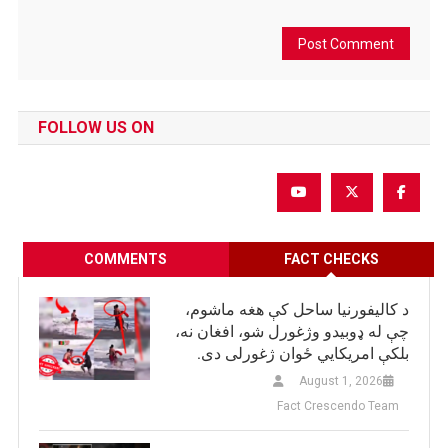
FOLLOW US ON
COMMENTS
FACT CHECKS
د کالیفورنیا ساحل کې هغه ماشوم،
چې له ډوبیدو وژغورل شو، افغان نه،
بلکې امریکایي ځوان ژغورلی دی.
August 1, 2026
Fact Crescendo Team