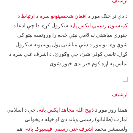
ارشیف
د دې تر څنګ موږ
د افغان شخصیتونو سره د ارتباط د
کمیسیون رسمي ایکس پاڼه
سکرول کړه. دا چې ادعا د
جنوري میاشتې له 8مې نېټې څخه را وروتسه نېټو کې
شوې وه، نو موږ د دغې میاشتې ټول پوسټونه سکرول
کړل. تاسې کولی شئ، چې وګورئ، د اشرف غني سره د
تماس په اړه کوم خبر ندی خپور شوی.
ارشیف
همدا روز موږ د
ذبیح الله مجاهد ایکس پاڼه
، چې د اسلامي
امارت (طالبانو) رسمي ویاند دی او خپله د پخواني
ولسمشر محمد
اشرف غني رسمي فیسبوک پانه
، هم