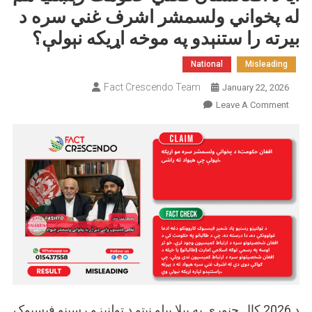
له پخواني ولسمشر اشرف غني سره د
بیرته را ستنېدو په موخه اړیکه نېولې؟
National
Misleading
Fact Crescendo Team
January 22, 2026
On
Leave A Comment
ایا
د
افغانستان
فعلي
حکومت
رېښتیا
هم
له
پخواني
ولسمشر
اشرف
غني
د 2026 کال جنوري په بېلا بېلو نېټو د ټولنیزو رسینو فیسبوک