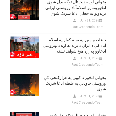
پخواني او په دیجیتال توګه بدل شوي
انځورونه پر اسلامآباد وروستي ایراني
بريدونو په جعلي ادعا شریک شوي.
July 31, 2026
Fact Crescendo Team
د عاصم منیر په نښه کولو په اسلام
آباد کې د ایران د برید په اړه د ویروسي
ادعاوو په اړه هیڅ شواهد نشته
July 31, 2026
Fact Crescendo Team
پخواني انځور د کوټې په هزارګنجي کې
وروستۍ چاودنې په غلطه ادعا شریک
شوي.
July 31, 2026
Fact Crescendo Team
پخواني او په ډيجيټل توګه بدل شوي