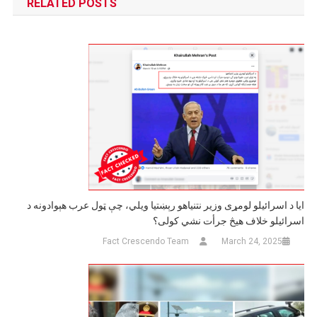
RELATED POSTS
ایا د اسرائیلو لومړی وزیر نتنیاهو رېښتیا ویلي، چې ټول عرب هېوادونه د
اسرائیلو خلاف هیڅ جرأت نشي کولی؟
Fact Crescendo Team
March 24, 2025