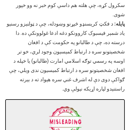
سکرول کړه، چې هلته هم داسې کوم خبر نه وو خپور
شوی.
پایله:
د فکټ کریسنډو څېړنو وښودله، چې د ټولنیزو رسنیو
یاد شمېر فیسبوک کاروونکو دغه ادعا غولوونکې ده. دا
درسته ده، چې د طالبانو په حکومت کې د افغان
شخصیتونو سره د ارتباط کمیسیون وجود لري، خو تر
اوسه په رسمي توګه اسلامي امارت (طالبانو) یا خپله د
افغان شخصیتونو سره د ارتباط کمیسیون ندی ویلي، چې
ګواکې دوی دې له اشرف غني سره هېواد ته د بیرته
راستنېدو لپاره اړیکه نېولې وي.