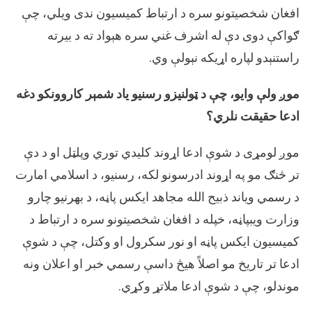
افغان شخصیتونو سره د ارتباط کمیسیون ندی ویلي، چې
ګواکې دوی دې له اشرف غني سره هېواد ته د بیرته
راستنېدو لپاره اړیکه نېولې وي.
موږ ولې وایو، چې د ټولنیزو رسنیو یاد شمېر کاروونکو دغه
ادعا حقیقت نلري؟
موږ لومړی د شوې ادعا اړوند کلیدي توري وپلټل او د دې
تر څنګ مو په اړوند ادرسونو لکه، رسنیو، د اسلامي امارت
د رسمي ویاند ذبیح الله مجاهد ایکس پاڼه، د بهرنیو چارو
وزارت ویبپاڼه، خپله د افغان شخصیتونو سره د ارتباط د
کمیسیون ایکس پاڼه او نور سکرول او وکتل، چې د شوې
ادعا تر تاریخ مو اصلاً هیڅ داسې رسمي خبر او اعلان ونه
موندلو، چې د شوې ادعا ملاتړ وکړي.