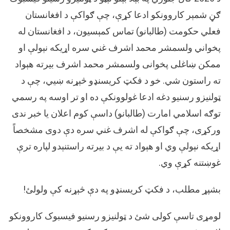
سره
د
ګڼ شمېر کاروونکو ادعا کړې، چې ګواکې د افغانستان
بیرته
فعلي حکومت (طالبانو) تماس کمېسیون، د افغانستان له
را
پخواني ولسمشر محمد اشرف غني سره اړیکه نېولې او
ستنېدو
په
ممکن ښاغلی پخوانی ولسمشر محمد اشرف بیرته هېواد
موخه
ته راستون شي. خو د فکټ کریسنډو څېړنه ښیي، چې د
اړیکه
نېولې؟
ټولنیزو رسنیو دغه ادعا غولوونکې ده او تر اوسه په رسمي
توګه اسلامي امارت (طالبانو) داسې کوم اعلان یا خبر ندی
ورکړی، چې ګواکې له اشرف غني سره دې دوی مشخصاً
اړیکه نېولې وي او هېواد ته یې د بیرته راستنېدو لپاره ترې
غوښتنه کړې وي.
بشپړ مطلب، د فکټ کریسنډو په دې څېړنه کې ولولئ!
لومړی تاسې کولی شئ د ټولنیزو رسنیو فیسبوک کاروونکو