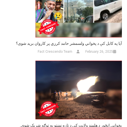
آیا په کابل کې د پخواني ولسمشر حامد کرزي پر کاروان برید شوی؟
Fact Crescendo Team
February 26, 2025
پخوانی انځور د هلمند ولایت کې د تازه نښتو په توګه شریک شوی.