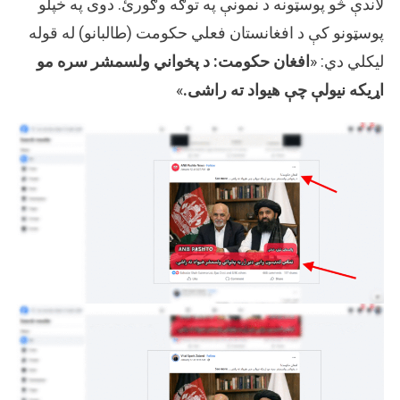
لاندې څو پوسټونه د نمونې په توګه وګورئ. دوی په خپلو
پوسټونو کې د افغانستان فعلي حکومت (طالبانو) له قوله
لیکلي دي: «
افغان حکومت: د پخواني ولسمشر سره مو
اړيکه نيولې چې هيواد ته راشى.
»