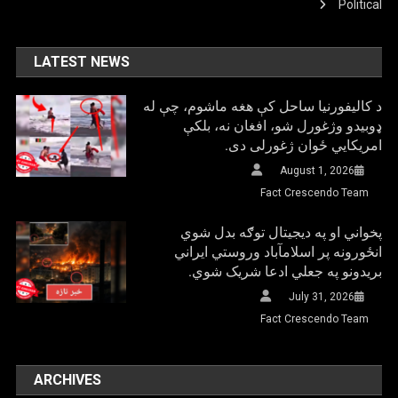
Political
LATEST NEWS
د کالیفورنیا ساحل کې هغه ماشوم، چې له
ډوبیدو وژغورل شو، افغان نه، بلکې
امریکایي ځوان ژغورلی دی.
August 1, 2026
Fact Crescendo Team
پخواني او په دیجیتال توګه بدل شوي
انځورونه پر اسلامآباد وروستي ایراني
بريدونو په جعلي ادعا شریک شوي.
July 31, 2026
Fact Crescendo Team
ARCHIVES