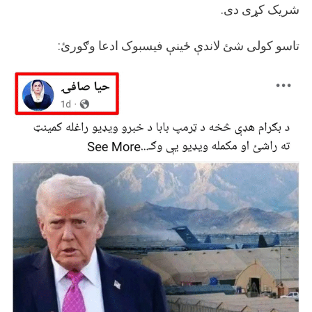
شریک کړی دی.
تاسو کولی شئ لاندې ځينې فیسبوک ادعا وګورئ: