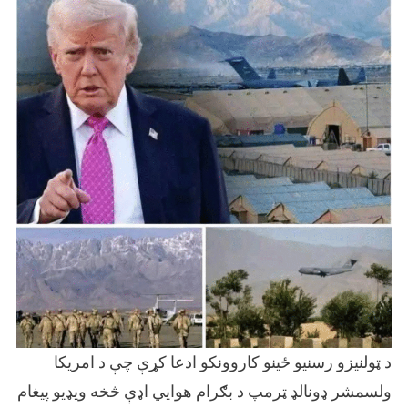
ولسمشر
ډونالډ
ټرمپ
د
بګرام
هوايي
اډې
تهنه
دی
رسیدلی.
د ټولنیزو رسنیو ځینو کاروونکو ادعا کړې چې د امریکا
ولسمشر ډونالډ ټرمپ د بګرام هوايي اډې څخه ویډیو پیغام