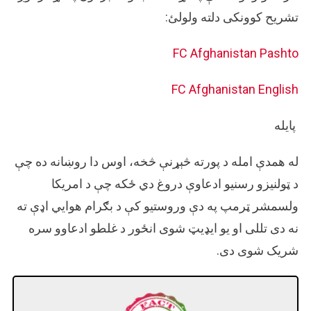
تشریح کوونکی دلته ولولئ:
FC Afghanistan Pashto
FC Afghanistan English
پایله
له همدې امله د پورته څېړنې څخه، اوس دا روښانه ده چې
د ټولنیزو رسنیو ادعاوې دروغ دي ځکه چې د امریکا
ولسمشر ټرمپ په دې وروستیو کې د بګرام هوايي اډې ته
نه دی تللی او یو ایډیټ شوی انځور د غلطو ادعاوو سره
شریک شوی دی.