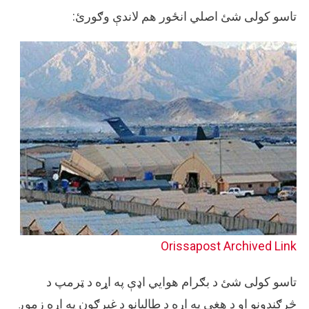
تاسو کولی شئ اصلي انځور هم لاندې وګورئ:
Orissapost
Archived Link
تاسو کولی شئ د بګرام هوايي اډې په اړه د ټرمپ د
څرګندونو او د هغې په اړه د طالبانو د غبرګون په اړه زموږ