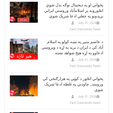
پخواني او په دیجیتال توګه بدل شوي
انځورونه پر اسلامآباد وروستي ایراني
بريدونو په جعلي ادعا شریک شوي.
July 31, 2026
Fact Crescendo Team
د عاصم منیر په نښه کولو په اسلام
آباد کې د ایران د برید په اړه د ویروسي
ادعاوو په اړه هیڅ شواهد نشته
July 31, 2026
Fact Crescendo Team
پخواني انځور د کوټې په هزارګنجي کې
وروستۍ چاودنې په غلطه ادعا شریک
شوي.
July 31, 2026
Fact Crescendo Team