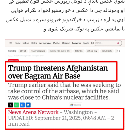
شوي عکس باندې د ګوګل ریورس عکس لټون تطبیق کړ
او وموندله چې دا عکس د څو رسنیو لخوا د بګرام هوایی
اډې په اړه د ټرمپ د څرګندونو خبرونو سره د تمبیل عکس
یا نمایشي عکس په توګه شریک شوی و.