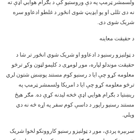
ولسمشر ټرمپ په دې وروستیو کې د بګرام هوايي اډې ته
نه دی تللی او یو ایډیټ شوی انځور د غلطو ادعاوو سره
شریک شوی دی.
د حقیقت معاینه
د ټولنیزو رسنیو د ادعاوو او شریک شوي انځور تر شا د
حقیقت موندلو لپاره، موږ لومړی د کلیمو لټون وکړ ترڅو
معلومه کړو چې ایا د رسنیو کوم مستند پوښښ شتون لري
ترڅو معلومه کړو چې ایا د امریکا ولسمشر ټرمپ په
ریښتیا د بګرام هوايي اډې څخه لیدنه کړې ده. مګر هیڅ
مستند رسنیو راپور د داسې کوم سفر په اړه څه نه دي
ویلي.
سربېره پردې، موږ د ټولنیزو رسنیو کاروونکو لخوا شریک