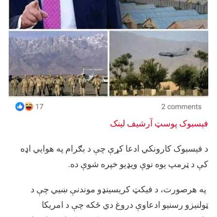
فېسبوک پوسټ
آرشيف لینک
د فیسبوک کارونکي ادعا کړې چې د بګرام په هوايي اډه
کې د ټرمپ یوه نوې ویډیو خپره شوې ده.
په هرصورت، د فیکټ کریسینډو موندنې ښیي چې د
ټولنیزو رسنیو ادعاوې دروغ دي ځکه چې د امریکا