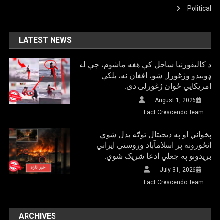
Political
LATEST NEWS
د کالیفورنیا ساحل کې هغه ماشوم، چې له
ډوبیدو وژغورل شو، افغان نه، بلکې
امریکایي ځوان ژغورلی دی.
August 1, 2026
Fact Crescendo Team
پخواني او په دیجیتال توګه بدل شوي
انځورونه پر اسلامآباد وروستي ایراني
بريدونو په جعلي ادعا شریک شوي.
July 31, 2026
Fact Crescendo Team
ARCHIVES