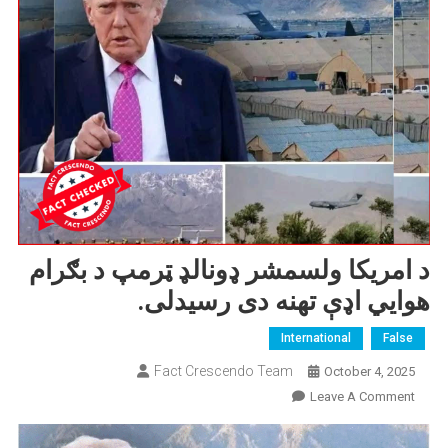
د امریکا ولسمشر ډونالډ ټرمپ د بګرام
هوايي اډې تهنه دی رسیدلی.
International
False
Fact Crescendo Team
October 4, 2025
On
Leave A Comment
د
امریکا