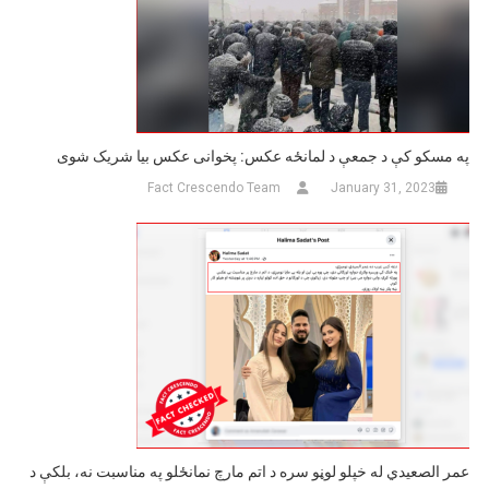
په مسکو کې د جمعې د لمانځه عکس: پخوانی عکس بیا شریک شوی
Fact Crescendo Team
January 31, 2023
عمر الصعيدي له خپلو لوڼو سره د اتم مارچ نمانځلو په مناسبت نه، بلکې د