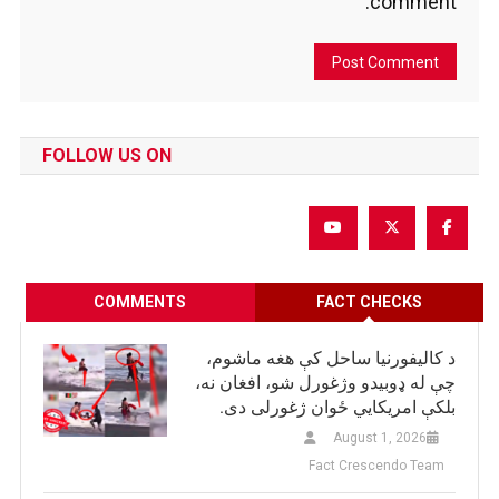
comment.
FOLLOW US ON
COMMENTS
FACT CHECKS
د کالیفورنیا ساحل کې هغه ماشوم،
چې له ډوبیدو وژغورل شو، افغان نه،
بلکې امریکایي ځوان ژغورلی دی.
August 1, 2026
Fact Crescendo Team