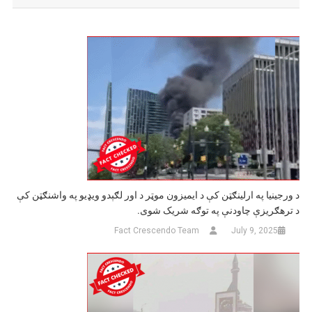
د ورجینیا په ارلینګټن کې د ایمیزون موټر د اور لګېدو ویډیو په واشنګټن کې
د ترهګریزې چاودنې په توګه شریک شوی.
Fact Crescendo Team
July 9, 2025