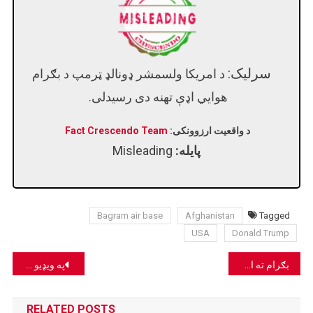
سرلیک:
د امریکا ولسمشر ډونالډ ټرمپ د بګرام
هوايي اډې تهنه دی رسیدلی.
د واقعیت ارزوونکی:
Fact Crescendo Team
پایله:
Misleading
Bagram air base
Afghanistan
Tagged
USA
Donald Trump
Post
بګرام ته امریکایي ځواکونه ندي راغلي؛ خپاره شوي انځورونه پخواني دي.
په ویډیو کې دا ځای د افغانستان نورستان ولایت ندی، بلکې د ایران دشت دریاسر سیمه ده!
navigation
RELATED POSTS