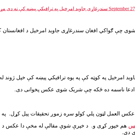
September 27
 شوی چې ګواکي افغان سندرغاړی جاوید امرخیل د افغانستان 
د امرخیل په کوټه کې په یوه ترافیکي پیښه کې خپل ژوند له
ادعا ناسمه ده ځکه چې شریک شوی عکس پخوانی دی.
س العمل لټون پلي کولو سره زموږ تحقیقات پیل کړل. په
نس
 دی.