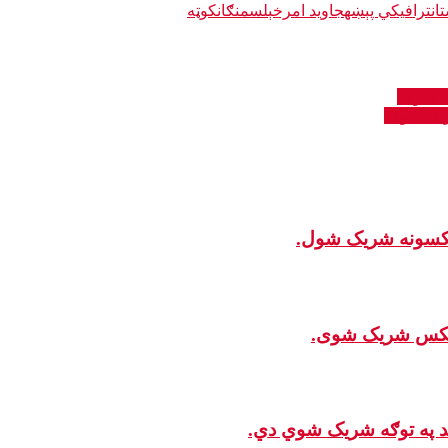
ان
ترافیکي پېښه
جاوید امرخېل
سمنګان
کوټه
ک شوی.
شریک شوی.
 عکسونه شریک شول.
ی عکس شریک شوی.
ید په توګه شریک شوي دي.