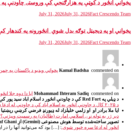
پخواني انځور د کوټې په هزارګنجي کې وروستۍ چاودنې په
July 31, 2026
July 31, 2026
Fact Crescendo Team
پخواني او په ډيجيټل توګه بدل شوي انځورونه په کندهار 
July 31, 2026
July 31, 2026
Fact Crescendo Team
commented on
Kamal Badsha
پخواني ویډیو د پاکستان په چم
commented on
Mohammad Ihteram Sadiq
ایا دا دوه جلا ان
د ډیلي په Red Fort کې د چاودنې انځور د اسلام اباد سید پور کې د چاودنې له ادعا سره خپور شوی دی. - Fact Crescendo | The leading fact-checking website in Pashto
د ۲۰۲۵ کال د چاودنې انځور په اسلام اباد کې د چاودنې له ادعا سره خپور شوی دی.
ایا ملا برادر او او زلمي خلیلزاد له ډیورنډ فرضي کرښې رېښتیا لېدنه کړې ده؟ -  fact-checking website in Pashto
ډېر ژر به ټوله نړۍ اسلامي امارت (طالبان) په رسمیت وپیژني؟
تصویر ساخته‌شده توسط هوش مصنوعی (Gemini) از Ashraf Ghani با ادعای نادرست منتشر شده است. - Fact Crescendo Afghanistan
انځور له ادعا سره خپور شوی.
: […] بود که می‌توانید آنها را در ای