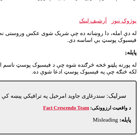
پوژوک نیوز
آرشيف لینک
له دې امله، دا روښانه ده چې شریک شوی عکس وروستی نه دی.
فیسبوک پوسټ بې اساسه دی.
پایله;
له پورته پلټنو څخه څرګنده شوه چې د فیسبوک پوسټ ناسم
لکه څنګه چې په فیسبوک پوسټ ادعا شوې ده.
سرلیک:
سندرغاړی جاوید امرخیل په ترافیکي پیښه کې 
د واقعیت ارزوونکی:
Fact Crescendo Team
پایله:
Misleading