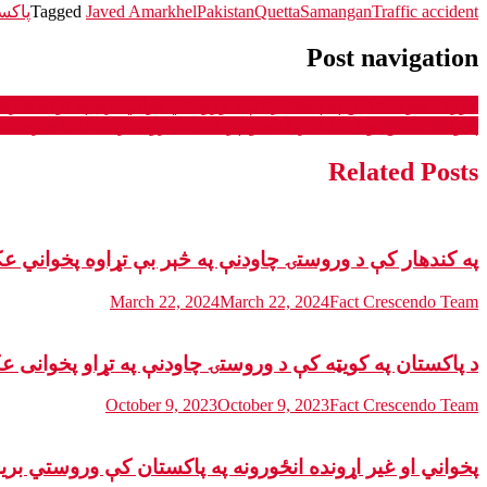
Traffic accident
Samangan
Quetta
Pakistan
Javed Amarkhel
Tagged
پاکست
Post navigation
مورفډ شوی عکس په پنجشیر کې د وروستي هوایي برید په توګه شری
پخوانی عکس یو ځل د امریکا لخوا پر کابل د ډرون برید د ادعا سره 
Related Posts
په کندهار کې د وروستۍ چاودنې په څېر بې تړاوه پخواني
March 22, 2024
March 22, 2024
Fact Crescendo Team
د پاکستان په کويټه کې د وروستۍ چاودنې په تړاو پخوان
October 9, 2023
October 9, 2023
Fact Crescendo Team
پخواني او غیر اړونده انځورونه په پاکستان کې وروستي بر