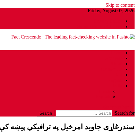
Skip to content
Friday, August 07, 2026
Privacy Policy
Submit For Fact-Check
Fact Crescendo | The leading fact-checking website in Pashto
The Fact behind every viral news!
Home
Archives
About
Contact Us
Dari
English
India
Hindi
English
site mode button
Search for:
سندرغاړی جاوید امرخیل په ترافیکي پیښه کې