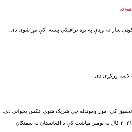
کوټې ښار ته نږدې په یوه ترافیکي پیښه کې مړ شوی دی.
 لاسه ورکړی دی.
 تحقیق کې، موږ وموندله چې شریک شوی عکس پخوانی دی.
هم خپور کړی و. د خپرې شوې مقالې له مخې دا عکس د ۲۰۲۱ کال په نومبر میاشت کې د افغانستان په سمنګان