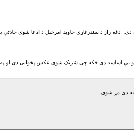
 دغه راز د سندرغاړي جاوید امرخېل د ادعا شوې حادثې په ا
 او بې اساسه دی ځکه چې شریک شوی عکس پخوانی دی او په
نه دی مړ شوی.