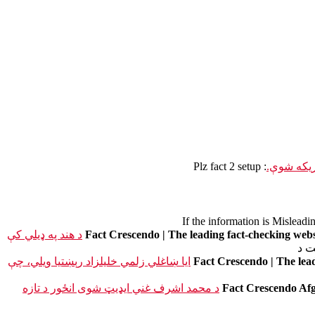
ریکه شوې.
: Plz fact 2 setup
د هند په ډیلي کې
ت د
ایا ښاغلي زلمي خلیلزاد رېښتیا ویلي، چې
د محمد اشرف غني ایډیټ شوی انځور د تازه