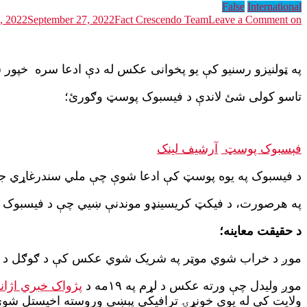
False
International
on سندرغاړی جاوید امرخیل په ترافیکي پیښه کې نه دی مړ شوی.
Leave a Comment
Fact Crescendo Team
September 27, 2022
, 2022
په ټولنیزو رسنیو کې یو پخوانی عکس له دې ادعا سره خپور
تاسو کولی شئ لاندې د فیسبوک پوسټ وګورئ؛
فېسبوک پوسټ
آرشيف لینک
د فیسبوک په یوه پوسټ کې ادعا شوې چې ملي سندرغاړي جاوی
په هرصورت، د فیکټ کریسینډو موندنې ښیي چې د فیسبوک 
د حقیقت معاینه؛
موږ د خراب شوي موټر په شریک شوي عکس کې د ګوګل د عک
موږ ولیدل چې ورته عکس د لړم په ۱۹مه د
پژواک خبري اژا
ولایت کې له یوې خونړۍ ترافیکي پېښې وروسته اخیستل شوی