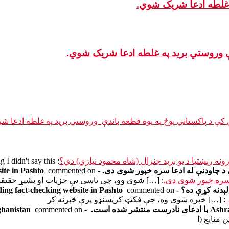
 غلطه ادعا شریک شوي.
کې وروستي برید په غلطه ادعا شریک شوي.
ن کې د پاکستاني پوځ په یوه قطعه باندې وروستي برید په غلطه ادعا ش
ځورونه رېښتیا د یو برید جنرال (شاه محمود نیازي) دي؟
: If the information is Misleading I didn't say this
commented on
: […] شوی وو، چې تاسې یې جزیات او بشپړ حقیق
Fact Crescendo | The leading
commented on
: […] خپره شوې وه، چې فکټ کریسنډو پرې څېړنه کړ
commented on
ن منابع (ا