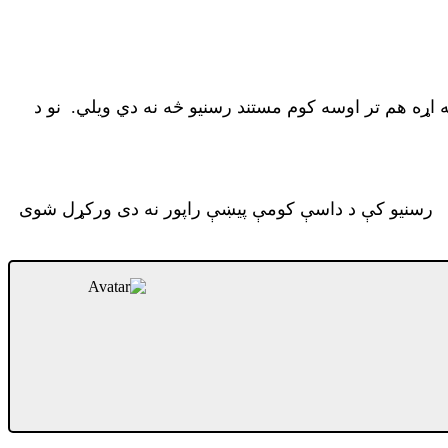
ړه هم تر اوسه کوم مستند رسنیو څه نه دي ویلي. نو د
 رسنیو کې د داسې کومې پیښې راپور نه دی ورکړل شوی