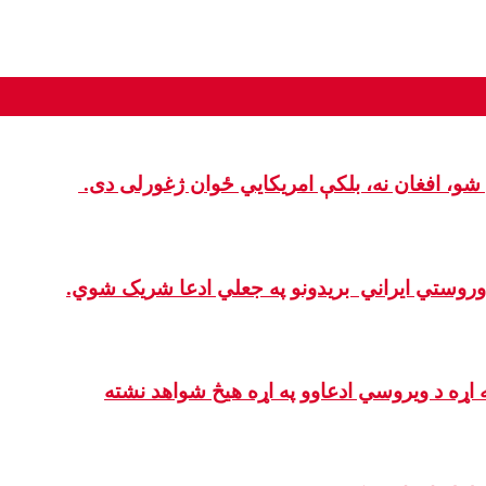
شو، افغان نه، بلکې امریکایي ځوان ژغورلی دی.
د وروستي ایراني بريدونو په جعلي ادعا شریک شوي.
په اړه د ویروسي ادعاوو په اړه هیڅ شواهد نشته