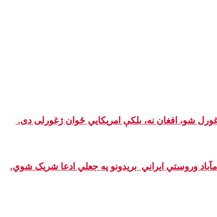
غورل شو، افغان نه، بلکې امریکایي ځوان ژغورلی دی.
امآباد وروستي ایراني بريدونو په جعلي ادعا شریک شوي.