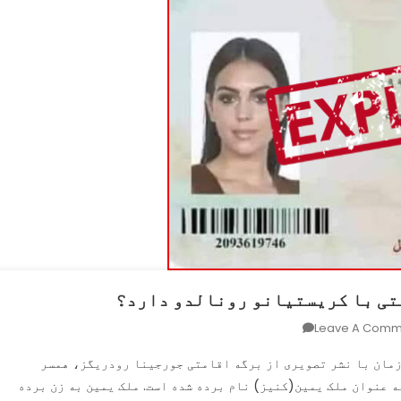
تی با کریستیانو رونالدو دارد؟
On
Leave A Comm
ملک
‌زمان با نشر تصویری از برگه اقامتی جورجینا رودریگز، همسر
یمین؛
ه عنوان ملک یمین(کنیز) نام برده شده است. ملک یمین به زن برده
جورجینا