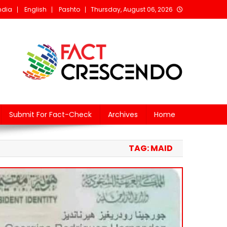
Ski
ndia
English
Pashto
Thursday, August 06, 2026
t
conten
rescendo Afghanistan
The fact behind every news!
Submit For Fact-Check
Archives
Home
TAG:
MAID