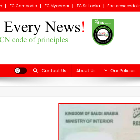
h
FC Cambodia
FC Myanmar
FC Sri Lanka
Factcrescendo I
Fact C
Contact Us
About Us
Our Policies