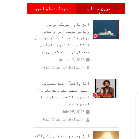
آخرین مطالب
دیدگاه‌های اخیر
این ناو امریکایی در
ویدیو توسط ایران هدف
قرار نگرفته؛ بلکه در سال
۲۰۱۶ در یک تمرین نظامی
هدف قرار داده شده بود.
August 3, 2026
Fact Crescendo Team
آیا واقعاً احمد مسعود،
رهبر جبهه مقاومت ملی، از
قیوم ملنگ حمایت خود را
اعلام کرده است؟
July 25, 2026
Fact Crescendo Team
این ویدیو انفجار یک راکت