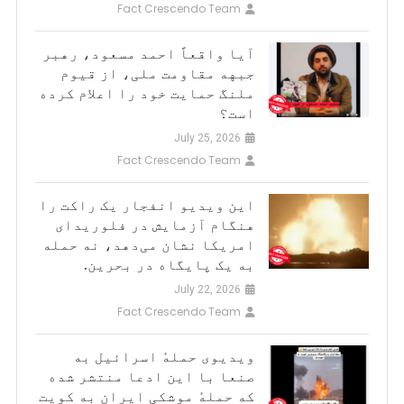
Fact Crescendo Team
آیا واقعاً احمد مسعود، رهبر
جبهه مقاومت ملی، از قیوم
ملنگ حمایت خود را اعلام کرده
است؟
July 25, 2026
Fact Crescendo Team
این ویدیو انفجار یک راکت را
هنگام آزمایش در فلوریدای
امریکا نشان می‌دهد، نه حمله
به یک پایگاه در بحرین.
July 22, 2026
Fact Crescendo Team
ویدیوی حملهٔ اسرائیل به
صنعا با این ادعا منتشر شده
که حملهٔ موشکی ایران به کویت