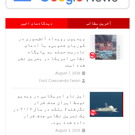
داغ
است!
آخرین مطالب
دیدگاه‌های اخیر
ویدیوی رویداد آتش‌سوزی در
کوریای جنوبی، با ادعای
نادرست حمله به پایگاه
نظامی امریکا در بحرین نشر
شده است.
August 7, 2026
Fact Crescendo Team
این ناو امریکایی در ویدیو
توسط ایران هدف قرار
نگرفته؛ بلکه در سال ۲۰۱۶ در
یک تمرین نظامی هدف قرار
داده شده بود.
August 3, 2026