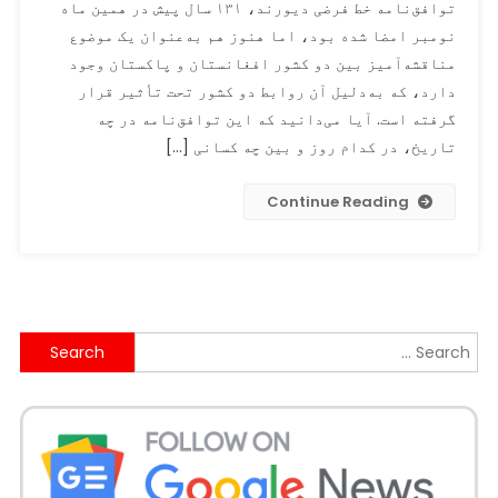
توافق‌نامه خط فرضی دیورند، ۱۳۱ سال پیش در همین ماه
فرضی
نومبر امضا شده بود، اما هنوز هم به‌عنوان یک موضوع
دیورند
مناقشه‌آمیز بین دو کشور افغانستان و پاکستان وجود
که
۱۳۱
دارد، که به‌دلیل آن روابط دو کشور تحت تأثیر قرار
سال
گرفته است. آیا می‌دانید که این توافق‌نامه در چه
پیش
تاریخ، در کدام روز و بین چه کسانی […]
در
همین
Continue Reading
ماه
نومبر
توافق‌نامه
آن
امضا
Search
شده
بود،
for:
هنوز
هم
یک
موضوع