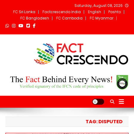
Ski
Saturday, August 08, 2026
t
FC Sri Lanka
Factcrescendo India
English
Pashto
conten
FC Bangladesh
FC Cambodia
FC Myanmar
Fact Crescendo
The fact behind every news!
Afghanistan
TAG:
DISPUTED