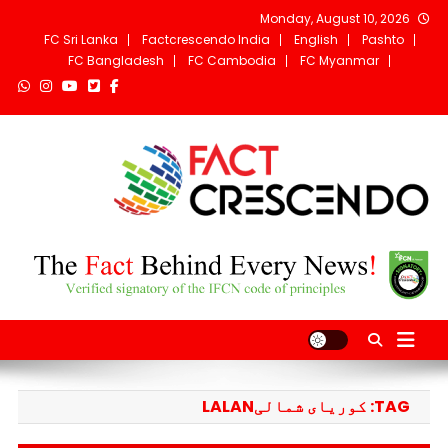
Ski
Monday, August 10, 2026
t
FC Sri Lanka
Factcrescendo India
English
Pashto
conten
FC Bangladesh
FC Cambodia
FC Myanmar
Fact Crescendo
The fact behind every news!
Afghanistan
TAG:
کوریای شمالیLALAN