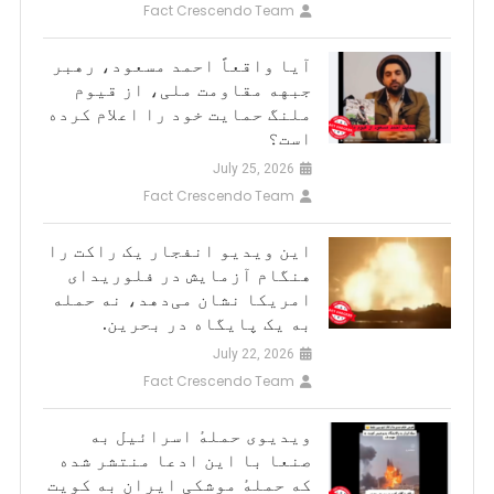
Fact Crescendo Team
آیا واقعاً احمد مسعود، رهبر
جبهه مقاومت ملی، از قیوم
ملنگ حمایت خود را اعلام کرده
است؟
July 25, 2026
Fact Crescendo Team
این ویدیو انفجار یک راکت را
هنگام آزمایش در فلوریدای
امریکا نشان می‌دهد، نه حمله
به یک پایگاه در بحرین.
July 22, 2026
Fact Crescendo Team
ویدیوی حملهٔ اسرائیل به
صنعا با این ادعا منتشر شده
که حملهٔ موشکی ایران به کویت