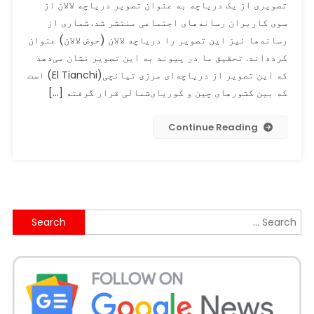
تصویری از یک دریاچه به عنوان تصویر دریاچه لالان از
دریاچه‌
سوی کاربران رسانه‌های اجتماعی منتشر شد. شماری از
مرزی
رسانه‌ها نیز این تصویر را دریاچه لالان (حوض لالان) عنوان
چین
و
کرده‌اند. تحقیق ما در پیوند به این تصویر نشان می‌دهد
کوریای
که این تصویر از دریاچه‌ای مرزی تیانچی(El Tianchi) است
شمالی
که بین کشورهای چین و کوریای‌شمالی قرار گرفته […]
به
عنوان
Continue Reading
تصویر
دریاچه
لالان
ولایت
پنجشیر
Search
منتشر
شد
for: