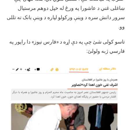
ښاغلی غني د عاشورا په ورځ له خپل دوهم مرستیال
سرور دانش سره د وینې ورکولو لپاره د وینې بانک ته تللی
وو.
تاسو کولی شئ چې په دې اړه د «فارس نیوز» دا راپور په
فارسي ژبه ولولئ: