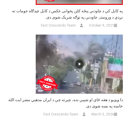
په کابل کې د چاودنې پنځه کلن پخوانی عکس د کابل عیدګاه جومات ته
نږدې د وروستۍ چاودنې په توګه شریک شوی دی.
Fact Crescendo Team
October 9, 2021
دا ویډیو د هغه ځای او شېبې نده، چېرته چې د ایران مذهبي مشر ایت الله
خامنه په نښه شوی دی.
Fact Crescendo Team
March 5, 2026