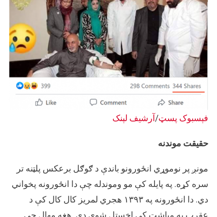
فېسبوک پسټ
/
آرشیف لېنک
حقیقت موندنه
مونږ پر نوموړي انځورونو باندې د ګوګل برعکس پلټنه تر
سره کړه. په پایله کې مو وموندله چې دا انځورونه پخواني
دي. دا انځورونه په ۱۳۹۳ هجري لمریز کال کال کې د
عقرب په میاشت کې اخستل شوي دي. هغه مهال چې