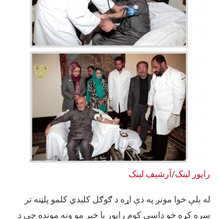
راپور لېنک
/
آرشیف لېنک
له بلې خوا مونږ په دې اړه د ګوګل کلیدي کلمو پلټنه تر
سره کړه خو داسې کوم راپور یا خبر مو ونه مونده چې د