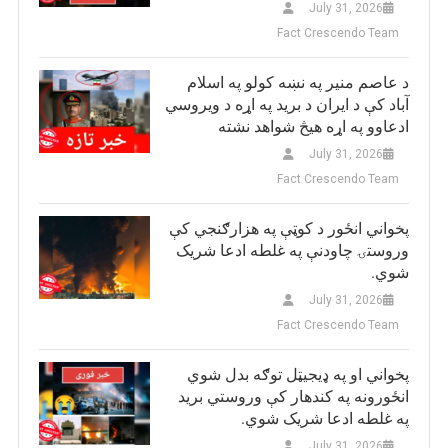
July 31, 2026
Fact Crescendo Team
د عاصم منیر په نښه کولو په اسلام
آباد کې د ایران د برید په اړه د ویروسي
ادعاوو په اړه هیڅ شواهد نشته
July 31, 2026
Fact Crescendo Team
پخواني انځور د کوټې په هزارګنجي کې
وروستۍ چاودنې په غلطه ادعا شریک
شوي.
July 31, 2026
Fact Crescendo Team
پخواني او په ډيجيټل توګه بدل شوي
انځورونه په کندهار کې وروستي برید
په غلطه ادعا شریک شوي.
July 31, 2026