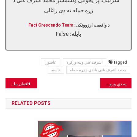
پر پخوانی ولسمشر محمد اشرف غني د
زړه حمله نه دی راغلی
د واقعیت ارزوونکی:
Fact Crescendo Team
پایله:
False
Tagged
اشرف غني وینه ورکړه
عاشورا
محمد اشرف غني باندې د زړه حمله
ناسم
Post
په دې وروستیو کې د پاکستان الوتکې په کونړ کې نه دي وېشتل شوي
افغان پیلوټان د طالبانو د واکمنۍ پر مهال هېواد ته نه دي را ستانه شوي
navigation
RELATED POSTS