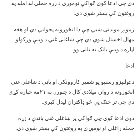
دي چې ادعا کوي ګواکې نوموړی د زړه حملې له امله په
روغتون کې بستر شوی دی.
زمونږ موندنې ښيي چې دا انځورونه پخواني دي او هغه
مهال اخستل شوي دي چې ښاغلی غني د وینې ورکولو
لپاره د وینې بانک ته تللی وو.
ادعا
د ټولنیزو رسنیو یو شمېر کاروونکي او پاڼې د ښاغلي غني
انځورونه د روان میلادي کال د جنورۍ په ۲۱مه خپاره کړي
دي چې تر څنګ یې څو ډاکټران لیدل کیږي.
دوی ادعا کوي چې ګواکې پر ښاغلی غني باندې د زړه
حمله راغلی او نوموړی په روغتون کې بستر شوی دی.