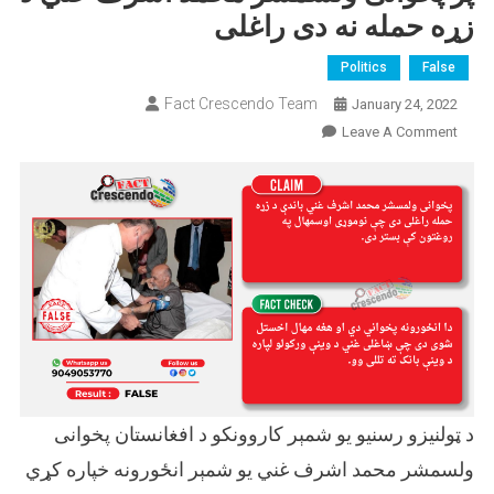
زړه حمله نه دی راغلی
Politics
False
Fact Crescendo Team
January 24, 2022
On
Leave A Comment
پر
پخوانی
ولسمشر
محمد
اشرف
غني
د
زړه
حمله
نه
دی
د ټولنیزو رسنیو یو شمېر کاروونکو د افغانستان پخوانی
راغلی
ولسمشر محمد اشرف غني یو شمېر انځورونه خپاره کړي