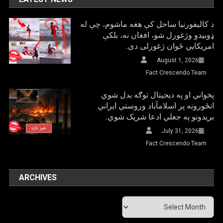
د کالیفورنیا ساحل کې هغه ماشوم، چې له
ډوبیدو وژغورل شو، افغان نه، بلکې
امریکایي ځوان ژغورلی دی.
August 1, 2026
Fact Crescendo Team
پخواني او په دیجیتال توګه بدل شوي
انځورونه پر اسلامآباد وروستي ایراني
بريدونو په جعلي ادعا شریک شوي.
July 31, 2026
Fact Crescendo Team
ARCHIVES
Archives