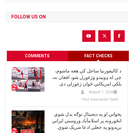
FOLLOW US ON
COMMENTS
FACT CHECKS
د کالیفورنیا ساحل کې هغه ماشوم،
چې له ډوبیدو وژغورل شو، افغان نه،
بلکې امریکایي ځوان ژغورلی دی.
August 1, 2026
Fact Crescendo Team
پخواني او په دیجیتال توګه بدل شوي
انځورونه پر اسلامآباد وروستي ایراني
بريدونو په جعلي ادعا شریک شوي.