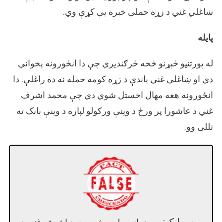
ښاغلي غني د زړه حملې خبره یې کړې وي.
پایله
له پورتنیو څېړنو څخه څرګندیږي چې دا انځورونه پخواني
دي او ښاغلی غني باندې د زړه کومه حمله نه ده راغلې. دا
انځورونه هغه مهال اخستل شوي دي چې محمد اشرف
غني د عاشورا پر ورځ د وینې ورکولو لپاره د وینې بانک ته
تللی وو.
سرلیک: