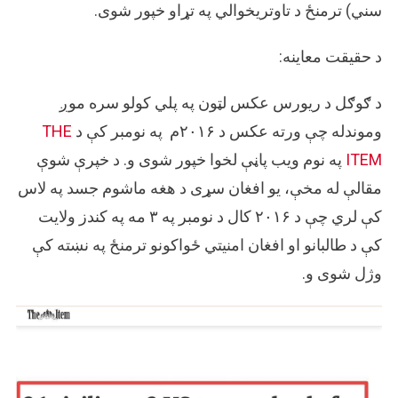
سني) ترمنځ د تاوتریخوالي په تړاو خپور شوی.
د حقيقت معاینه:
د ګوګل د ریورس عکس لټون په پلي کولو سره موږ
وموندله چې ورته عکس د ۲۰۱۶م په نومبر کې د
THE
ITEM
په نوم ویب پاڼې لخوا خپور شوی و. د خپرې شوې
مقالې له مخې، یو افغان سړی د هغه ماشوم جسد په لاس
کې لري چې د ۲۰۱۶ کال د نومبر په ۳ مه په کندز ولایت
کې د طالبانو او افغان امنیتي ځواکونو ترمنځ په نښته کې
وژل شوی و.