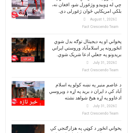
چې له ډوبیدو وژغورل شو، افغان نه،
بلکې امریکایي ځوان ژغورلی دی.
August 1, 2026
Fact Crescendo Team
پخواني او په دیجیتال توګه بدل شوي
انځورونه پر اسلامآباد وروستي ایراني
بريدونو په جعلي ادعا شریک شوي.
July 31, 2026
Fact Crescendo Team
د عاصم منیر په نښه کولو په اسلام
آباد کې د ایران د برید په اړه د ویروسي
ادعاوو په اړه هیڅ شواهد نشته
July 31, 2026
Fact Crescendo Team
پخواني انځور د کوټې په هزارګنجي کې