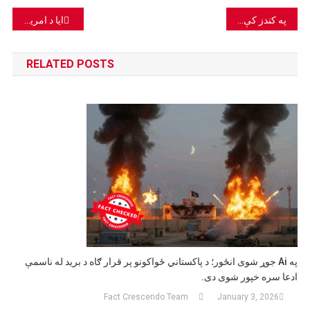
Post
په کندز کې د هوایي بریدونو ادعا دروغ ده او خپاره شوي انځورنه بې تړاوه دي.
ایا د امریکا هغه الوتکه بیرته موندل شوې، چې ۸۷ کاله پخوا په ارام سمندرګي کې ورکه وه؟
navigation
RELATED POSTS
په Ai جوړ شوی انځور؛ د پاکستاني ځواکونو پر قرار ګاه د برید له ناسمې
ادعا سره خپور شوی دی.
Fact Crescendo Team
January 3, 2026