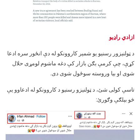
ازادي راډیو
د ټولنیزور رسنیو یو شمېر کاروونکو له دې انځور سره ادعا
کړې، چې کرمې بګن بازار کې دغه ماشوم لومړی حلال
شوی او بیا وروسته سوځول شوی دی.
تاسې کولی شئ، د ټولنیزو رسنیو د کاروونکو له ادعاوو یې
څو بېلګې وګورئ: