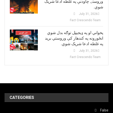
وروستۍ چاودنې په غلطه ادعا شریک
شوي.
July 31, 2026
Fact Crescendo Team
پخواني او په ډيجيټل توګه بدل شوي
انځورونه په کندهار کې وروستي برید
په غلطه ادعا شریک شوي.
July 31, 2026
Fact Crescendo Team
CATEGORIES
False