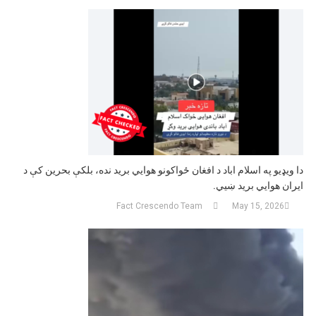
دا ویډیو په اسلام اباد د افغان ځواکونو هوایي برید نده، بلکې بحرین کې د
ایران هوایي برید ښیي.
Fact Crescendo Team
May 15, 2026