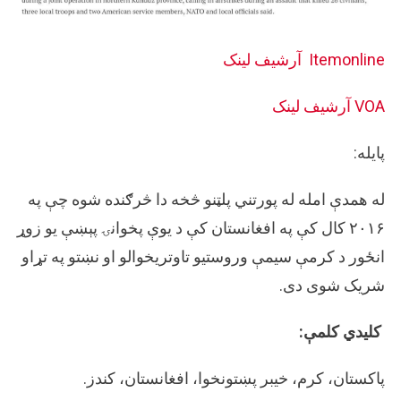
Itemonline
آرشيف لینک
VOA
آرشيف لینک
پایله:
له همدې امله له پورتني پلټنو څخه دا څرګنده شوه چې په
۲۰۱۶ کال کې په افغانستان کې د یوې پخوانۍ پېښې یو زوړ
انځور د کرمې سیمې وروستیو تاوتریخوالو او نښتو په تړاو
شریک شوی دی.
کلیدي کلمې:
پاکستان، کرم، خیبر پښتونخوا، افغانستان، کندز.