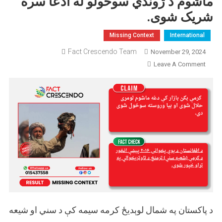
ماشوم د ژوندي سوځولو له ادعا سره
شریک شوی.
Missing Context
International
Fact Crescendo Team
November 29, 2024
On
Leave A Comment
د
کندوز
یوې
پخوانی
پېښې
انځور
د
یو
ماشوم
د
ژوندي
سوځولو
د پاکستان په شمال لوېدیځ کرمه سیمه کې د سني او شیعه
له