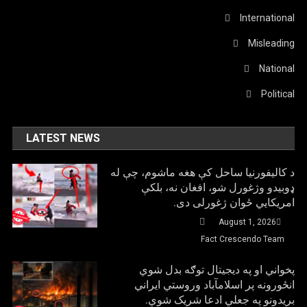
International
Misleading
National
Political
LATEST NEWS
د کالیفورنیا ساحل کې هغه ماشوم، چې له
ډوبیدو وژغورل شو، افغان نه، بلکې
امریکایي ځوان ژغورلی دی.
August 1, 2026
Fact Crescendo Team
پخواني او په دیجیتال توګه بدل شوي
انځورونه پر اسلامآباد وروستي ایراني
بريدونو په جعلي ادعا شریک شوي.