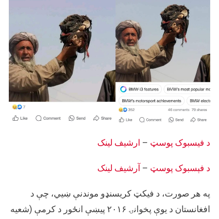
د فیسبوک پوسټ
–
ارشیف لینک
د فېسبوک پوسټ
–
آرشيف لینک
په هر صورت، د فیکټ کریسنډو موندنې ښیي، چې د
افغانستان د یوې پخوانۍ ۲۰۱۶ پیښې انځور د کرمې (شعیه