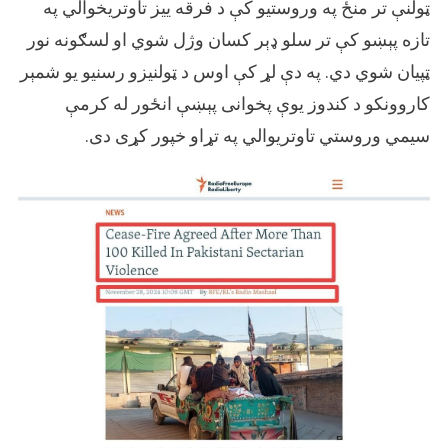
ادعا
ټولنې تر منځ په وروستیو کې د فرقه ییز تاوتریخوالي په
سره
تازه پېښو کې تر سلو ډېر کسان وژل شوي او لسګونه نور
شریک
ټپیان شوي دي. په دې لړ کې اوس د ټولنیزو رسنیو یو شمېر
شوی.
کاروونکو د کندوز یوې پخوانی پېښې انځور له کرمې
سیمي وروستي تاوتریوالي په تړاو خپور کړی دی.