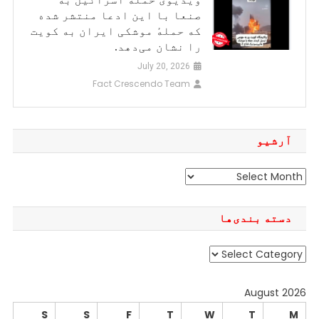
صنعا با این ادعا منتشر شده
که حملهٔ موشکی ایران به کویت
را نشان می‌دهد.
July 20, 2026
Fact Crescendo Team
آرشیو
آرشیو
دسته بندی‌ها
دسته
بندی‌ها
August 2026
S
S
F
T
W
T
M