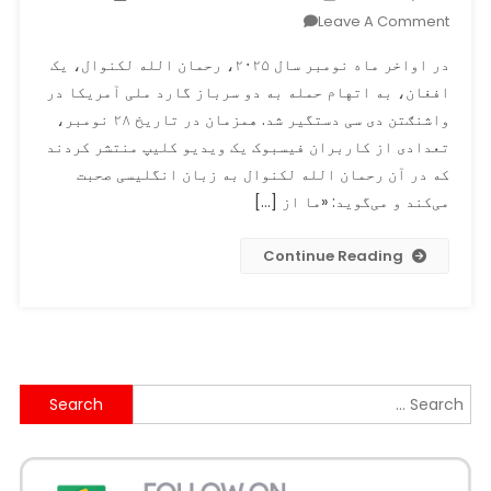
On
Leave A Comment
رحمان
در اواخر ماه نومبر سال ۲۰۲۵، رحمان الله لکنوال، یک
الله
افغان، به اتهام حمله به دو سرباز گارد ملی آمریکا در
لکنوال،
واشنګتن دی سی دستگیر شد. همزمان در تاریخ ۲۸ نومبر،
که
در
تعدادی از کاربران فیسبوک یک ویدیو کلیپ منتشر کردند
واشنګتن
که در آن رحمان الله لکنوال به زبان انگلیسی صحبت
به
می‌کند و می‌گوید: «ما از […]
حمله
بر
Continue Reading
گارد
ملی
آمریکا
متهم
است،
Search
یک
ویدیو
for:
کلیپ
که