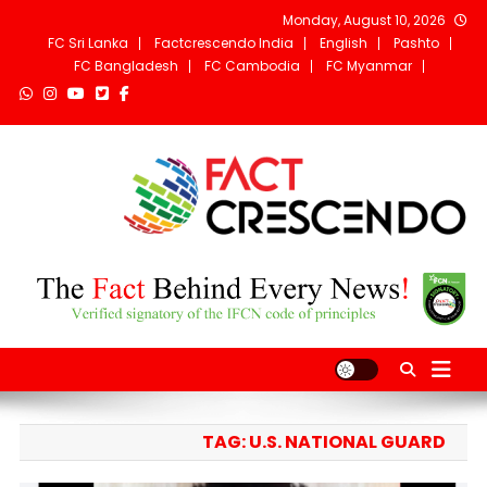
Ski
Monday, August 10, 2026
t
FC Sri Lanka
Factcrescendo India
English
Pashto
conten
FC Bangladesh
FC Cambodia
FC Myanmar
Fact Crescendo
The fact behind every news!
Afghanistan
TAG:
U.S. NATIONAL GUARD