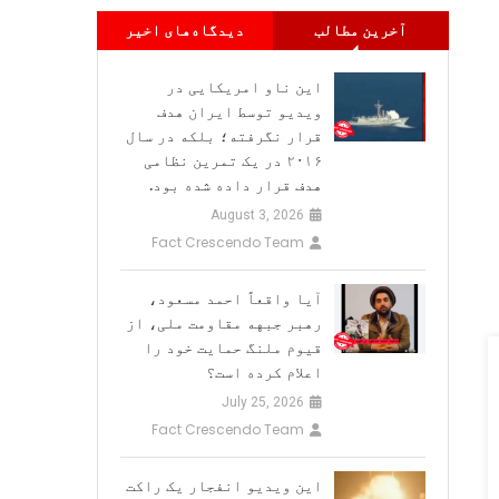
آخرین مطالب
دیدگاه‌های اخیر
این ناو امریکایی در
ویدیو توسط ایران هدف
قرار نگرفته؛ بلکه در سال
۲۰۱۶ در یک تمرین نظامی
هدف قرار داده شده بود.
August 3, 2026
Fact Crescendo Team
آیا واقعاً احمد مسعود،
رهبر جبهه مقاومت ملی، از
قیوم ملنگ حمایت خود را
اعلام کرده است؟
July 25, 2026
Fact Crescendo Team
این ویدیو انفجار یک راکت