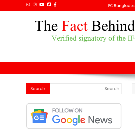
FC Banglades
Search
for: