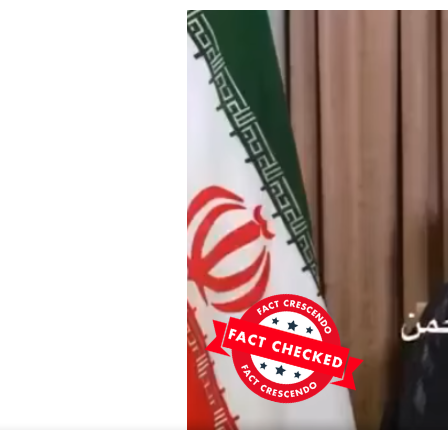
نمی‌دهد؛
بلکه
انفجار
در
یک
دیپو
مهمات
در
اوکراین
است.