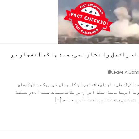
 اسرائیل را نشان نمی‌دهد؛ بلکه انفجار در
On
Leave A Com
این
ن امریکا و اسرائیل علیه ایران، شماری از کاربران فیسبوک در شبکه‌های
تصویر
ا این‌ها صحنهٔ حملهٔ ایران بر یک تأسیسات هسته‌ای در منطقهٔ
حمله
نشان می‌دهد که این ادعا نادرست است […]
به
تأسیسات
هسته‌ای
اسرائیل
را
نشان