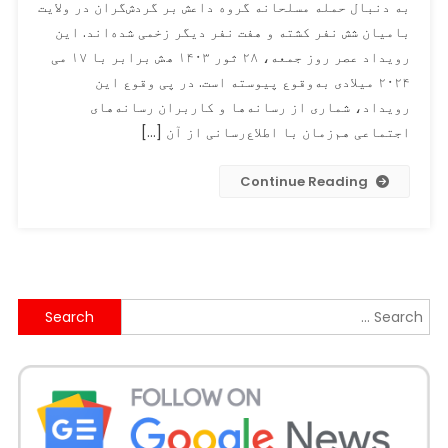
به دنبال حمله مسلحانه گروه داعش بر گردش‌گران در ولایت
پی
بامیان شش نفر کشته و هفت نفر دیگر زخمی شده‌اند. این
وقوع
رویداد عصر روز جمعه، ۲۸ ثور ۱۴۰۳ ه‍.ش برابر با ۱۷ می
حمله
مسلحانه
۲۰۲۴ میلادی به‌وقوع پیوسته است. در پی وقوع این
در
رویداد، شماری از رسانه‌ها و کاربران رسانه‌های
ولایت
اجتماعی هم‌زمان با اطلاع‌رسانی از آن […]
بامیان
تصویری
Continue Reading
از
یک
رویداد
انفجاری
پیشین
Search
آن
ولایت
for:
بازنشر
شد