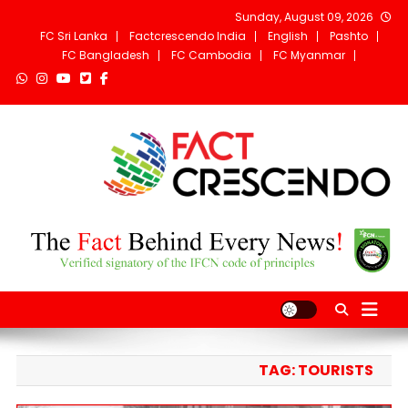
Ski
Sunday, August 09, 2026
t
FC Sri Lanka
Factcrescendo India
English
Pashto
conten
FC Bangladesh
FC Cambodia
FC Myanmar
Fact Crescendo
The fact behind every news!
Afghanistan
TAG:
TOURISTS