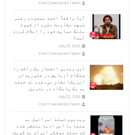
Fact Crescendo Team
آیا واقعاً احمد مسعود، رهبر
جبهه مقاومت ملی، از قیوم
ملنگ حمایت خود را اعلام کرده
است؟
July 25, 2026
Fact Crescendo Team
این ویدیو انفجار یک راکت را
هنگام آزمایش در فلوریدای
امریکا نشان می‌دهد، نه حمله
به یک پایگاه در بحرین.
July 22, 2026
Fact Crescendo Team
ویدیوی حملهٔ اسرائیل به
صنعا با این ادعا منتشر شده
که حملهٔ موشکی ایران به کویت