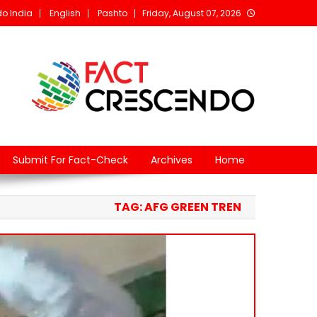
Ski
o India
English
Pashto
Friday, August 07, 2026
t
conten
rescendo Afghanistan
The fact behind every news!
Submit For Fact-Check
Archives
Home
TAG:
AFG GREEN TREN