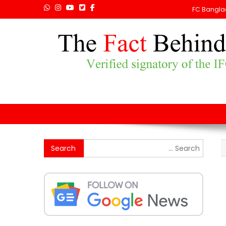
FC Bangla
Search
for: