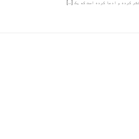
ر کرده و ادعا کرده است که یک […]
کوب
یک
کودک
در
مدرسه
از
افغانستان
نیست؛
حقیقت
اینجا
است!