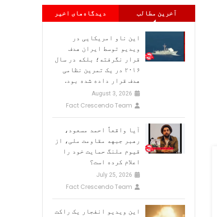
آخرین مطالب
دیدگاه‌های اخیر
این ناو امریکایی در
ویدیو توسط ایران هدف
قرار نگرفته؛ بلکه در سال
۲۰۱۶ در یک تمرین نظامی
هدف قرار داده شده بود.
August 3, 2026
Fact Crescendo Team
آیا واقعاً احمد مسعود،
رهبر جبهه مقاومت ملی، از
قیوم ملنگ حمایت خود را
اعلام کرده است؟
July 25, 2026
Fact Crescendo Team
این ویدیو انفجار یک راکت