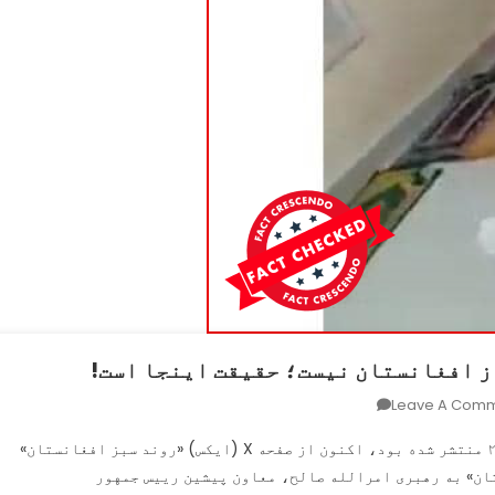
از افغانستان نیست؛ حقیقت اینجا است!
On
Leave A Com
ویدیوی
ویدیوی لت و کوب یک دانش ‌آموز مدرسه که در سال ۲۰۲۱ منتشر شده بود، اکنون از صفحه X (ایکس) «روند سبز افغانستان»
لت
ان» به رهبری امرالله صالح، معاون پیشین رییس‌ جمهور
و