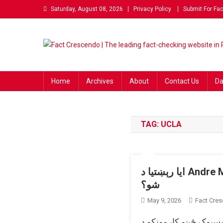
Skip to content
Saturday, August 08, 2026
Privacy Policy
Submit For Fa
Fact Crescendo | The lea
The Fact behind every viral news!
Home
Archives
About
Contact Us
Da
TAG:
UCLA
ایا رېښتیا د Andre Mai نومي زده کوونکي فراغت سند د ChatGpt کاروولو له امله لغوه اعلان
شو؟
May 9, 2026
Fact Cre
د ټولنیزو رسنیو فیسبوک ځینو کاروونکو د UCLA یو له دې ادعا