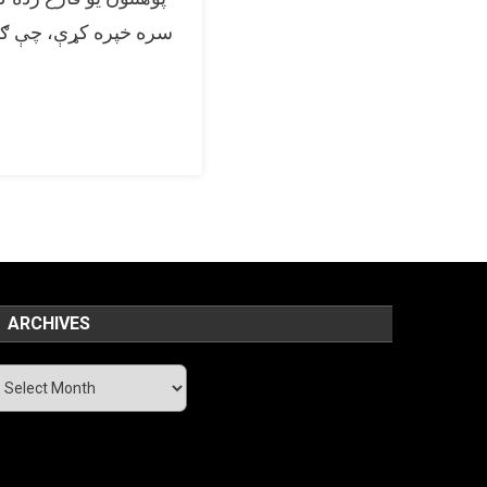
سره خپره کړې، چې ګوا
ARCHIVES
rchives