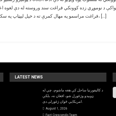
کې د نوموړي زده کوونکي فراغت سند وروسته له دې لغوه اعل
فراغت مراسمو په مهال کمرې ته د خپل لیپټاپ په سکرین هغه تاریچه وښوده، […]
LATEST NEWS
A
د کالیفورنیا ساحل کې هغه ماشوم، چې له
ډوبیدو وژغورل شو، افغان نه، بلکې
امریکایي ځوان ژغورلی دی.
August 1, 2026
Fact Crescendo Team