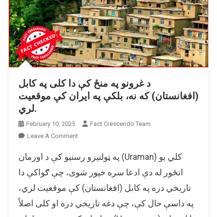
د غرونو په منځ کې دا کلی په کابل
(افغانستان) که نه، بلکې په ایران کې موقعیت
لري.
February 10, 2025
Fact Crescendo Team
On
Leave A Comment
د
په ټولنیزو رسنیو کې د اورمان (Uraman) کلي یو
غرونو
په
انځور له دې ادعا سره خپور شوی، چې ګواکې دا
منځ
تاریخي دره په کابل (افغانستان) کې موقعیت لري،
کې
په داسې حال کې، چې دغه تاریخي دره او کلی اصلاً
دا
کلی