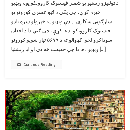
د ټولنیزو رسنیو یو شمېر فیسبوک کاروونکو یوه ویډیو
افغان
سوداګرو
خپره کړې، چې پکې د ګڼو عصري کورونو یو
رېښتیا
ښارګوټی ښکاري. د دې ویډیو په خپرولو سره یادو
ګډوالو
فیسبوک کاروونکو ادعا کړې، چې ګني دا د افغان
لپاره
5679
سوداګرو لخوا ګډوالو ته د ۵۶۷۹ تیار شویو کورونو
کورونه
ویډیو ده. دا چې حقیقت څه دی او ایا رېښتیا […]
جوړ
کړي؟
Continue Reading