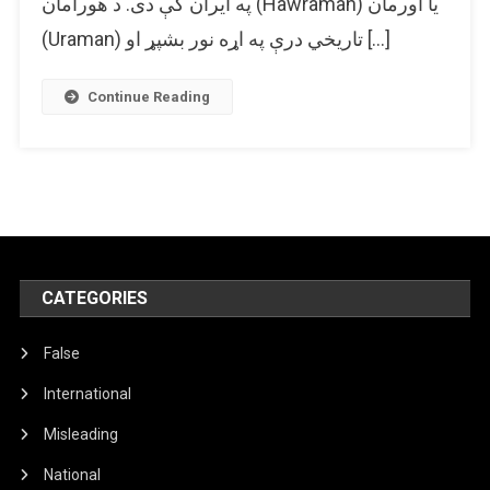
په ایران کې دی. د هورامان (Hawraman) یا اورمان
په
(Uraman) تاریخي درې په اړه نور بشپړ او […]
کابل
(افغانستان)
که
Continue Reading
نه،
بلکې
په
ایران
کې
موقعیت
لري.
CATEGORIES
False
International
Misleading
National