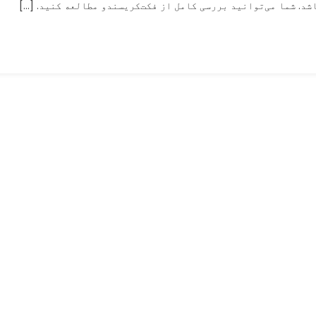
اشد. شما می‌توانید بررسی کامل از فکت‌کریسندو مطالعه کنید. […]
گُربز
توسط
افراد
ناشناس
در
یک
تیراندازی
کشته
شده
است؟