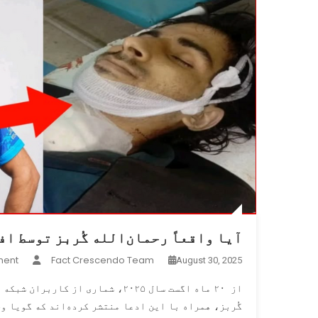
آیا واقعاً رحمان‌الله گُربز توسط ا
ment
Fact Crescendo Team
August 30, 2025
از ۲۰ ماه اگست سال ۲۰۲۵، شماری 
گُربز، همراه با این ادعا منتشر کرده‌اند که گویا 