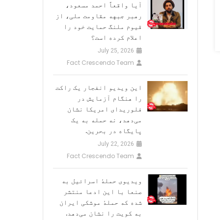
آیا واقعاً احمد مسعود،
رهبر جبهه مقاومت ملی، از
قیوم ملنگ حمایت خود را
اعلام کرده است؟
July 25, 2026
Fact Crescendo Team
این ویدیو انفجار یک راکت
را هنگام آزمایش در
فلوریدای امریکا نشان
می‌دهد، نه حمله به یک
پایگاه در بحرین.
July 22, 2026
Fact Crescendo Team
ویدیوی حملهٔ اسرائیل به
صنعا با این ادعا منتشر
شده که حملهٔ موشکی ایران
به کویت را نشان می‌دهد.