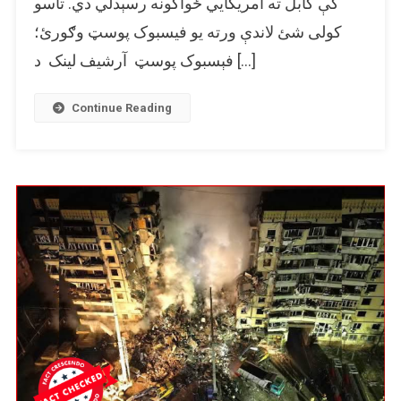
کې کابل ته امریکايي ځواکونه رسېدلي دي. تاسو
شوي.
کولی شئ لاندې ورته یو فیسبوک پوسټ وګورئ؛
فېسبوک پوسټ آرشیف لینک د […]
Continue Reading