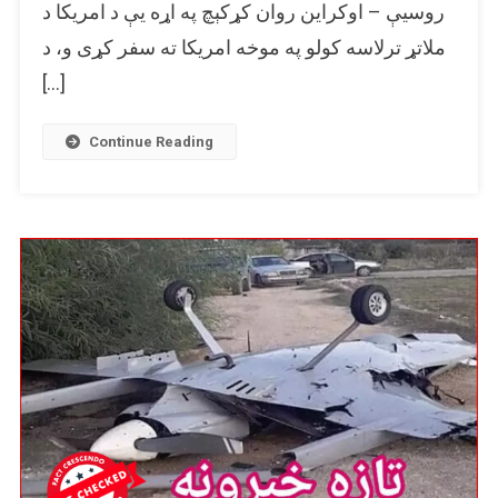
روسيې – اوکراین روان کړکېچ په اړه یې د امريکا د
منځ
ملاتړ ترلاسه کولو په موخه امريکا ته سفر کړی و، د
له
ترینګلتیا
[…]
ډګه
لېدنه!
Continue Reading