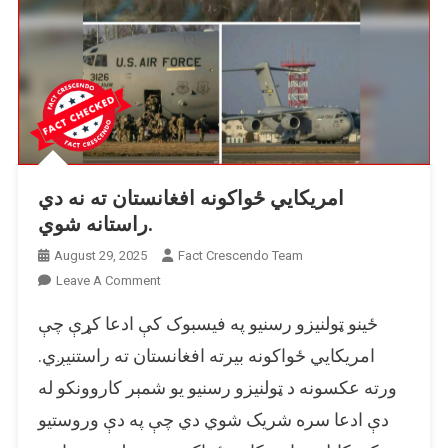
کې
د
چاودنې
دي.
امریکايي ځواکونه افغانستان ته نه دي
راستانه شوي.
August 29, 2025
Fact Crescendo Team
On
Leave A Comment
امریکايي
ځینو ټولنیزو رسنیو په فیسبوک کې ادعا کړې چې
ځواکونه
افغانستان
امریکایي ځواکونه بیرته افغانستان ته راستنیږي.
ته
ورته عکسونه د ټولنیزو رسنیو یو شمېر کاروونکو له
نه
دې ادعا سره شریک شوي دي چې په دې وروستیو
دي
راستانه