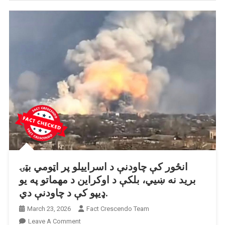
انځور کې چاودنې د اسراییلو پر اټومي بټۍ
برید نه ښیي، بلکې د اوکراین د مهماتو په یو
ډیپو کې د چاودنې دي.
March 23, 2026
Fact Crescendo Team
On
Leave A Comment