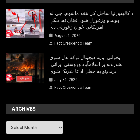
د کالیفورنیا ساحل کې هغه ماشوم، چې له
ډوبیدو وژغورل شو، افغان نه، بلکې
امریکایي ځوان ژغورلی دی.
August 1, 2026
Fact Crescendo Team
پخواني او په دیجیتال توګه بدل شوي
انځورونه پر اسلامآباد وروستي ایراني
بريدونو په جعلي ادعا شریک شوي.
July 31, 2026
Fact Crescendo Team
ARCHIVES
Archives