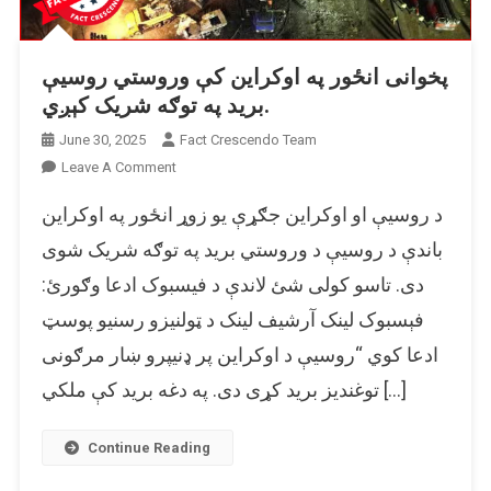
پخوانی انځور په اوکراین کې وروستي روسیې
بريد په توګه شریک کېږي.
June 30, 2025
Fact Crescendo Team
On
Leave A Comment
پخوانی
د روسیې او اوکراین جګړې یو زوړ انځور په اوکراین
انځور
په
باندې د روسیې د وروستي برید په توګه شریک شوی
اوکراین
دی. تاسو کولی شئ لاندې د فیسبوک ادعا وګورئ:
کې
فېسبوک لینک آرشيف لینک د ټولنیزو رسنیو پوسټ
وروستي
روسیې
ادعا کوي “روسیې د اوکراین پر ډنیپرو ښار مرګونی
بريد
توغندیز برید کړی دی. په دغه برید کې ملکي […]
په
توګه
شریک
Continue Reading
کېږي.