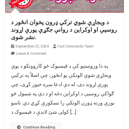
د ویجاړې شوي ترکي ډرون پخوان انځور د
روسیې او اوکراین د روانې جګړې پورې اړوند
نشر شوی.
September 23, 2024
Fact Crescendo Team
On
Leave A Comment
د
په دا وروستیو کې د فیسبوک څو کاروونکو د یوې
ویجاړې
شوي
ویجاړې شوې الوتکې یو انځور، چې اصلاً په ترکیې
ترکي
پورې اړوند دی، له دې ادعا سره خپور کړی، چې
ډرون
ګواکې روسیې د اوکراین دغه او د دې په شمول څو
پخوان
انځور
نورې ورته ډورن الوتکې را نسکورې کړي دي. تاسو
د
کولی شئ لاندې د فیسبوک د […]
روسیې
او
اوکراین
Continue Reading