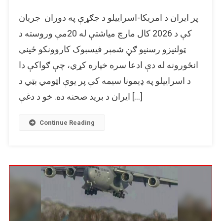
انځور
پر ایران د امریکا-اسراییلو د جګړې په دوران جریان
کې
چاودنې
کې د 2026 کال مارچ میاشتې له 20مې وروسته د
د
ټولنیزو رسنیو ګڼ شمېر فیسبوک کاروونکو ځیني
اسراییلو
انځورونه له دې ادعا سره خپاره کړي، چې ګواکې دا
پر
اټومي
د اسراییلو په ډیمونا سیمه کې پر یوې اټومي بټي د
بټۍ
ایران د برید صحنه ده. خو د دغې […]
برید
نه
ښیي،
Continue Reading
بلکې
د
اوکراین
د
مهماتو
په
یو
ډیپو