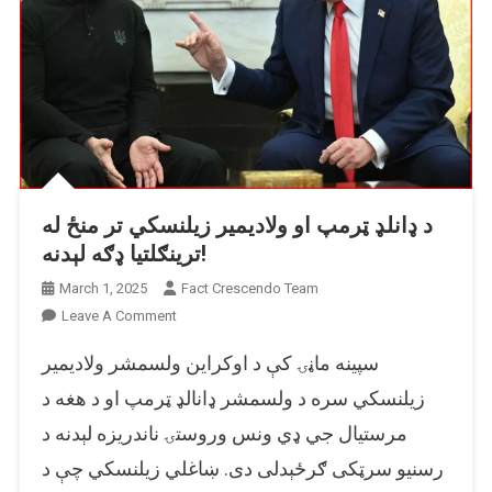
د ډانلډ ټرمپ او ولادیمیر زیلنسکي تر منځ له
ترینګلتیا ډګه لېدنه!
March 1, 2025
Fact Crescendo Team
On
Leave A Comment
د
سپينه ماڼۍ کې د اوکراين ولسمشر ولاديمير
ډانلډ
ټرمپ
زيلنسکي سره د ولسمشر ډانالډ ټرمپ او د هغه د
او
مرستيال جي ډي ونس وروستۍ ناندریزه لېدنه د
ولادیمیر
رسنیو سرټکی ګرځېدلی دی. ښاغلي زيلنسکي چې د
زیلنسکي
تر