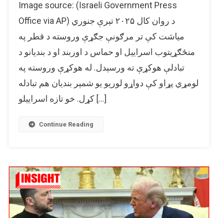
Image source: (Israeli Government Press
نتنیاهو
د
Office via AP) د روان کال ۲۰۲۵ تېرې جنوري
غزې
میاشت کې تر مرګونې جګړې وروسته د قطر په
اوربند
منځګړیتوب اسراییل او حماس د اوربند او د بندیانو د
ولې
مات
تبادلې هوکړې ته ورسېدل. له هوکړې وروسته په
کړ؟
لومړي پړاو کې دواړو لوریو یو شمېر بندیان هم تبادله
کړل. خو تازه اسراییلو […]
Continue Reading