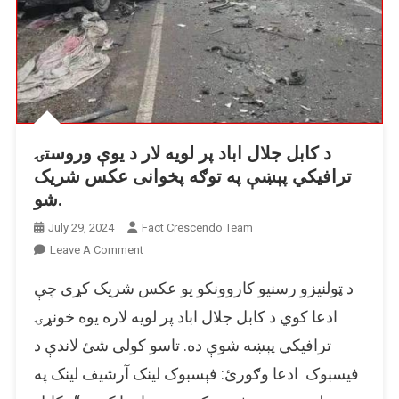
د کابل جلال اباد پر لویه لار د یوې وروستۍ
ترافیکي پېښې په توګه پخوانی عکس شریک
شو.
July 29, 2024
Fact Crescendo Team
On
Leave A Comment
د
د ټولنیزو رسنیو کاروونکو یو عکس شریک کړی چې
کابل
جلال
ادعا کوي د کابل جلال اباد پر لویه لاره یوه خونړۍ
اباد
ترافیکي پېښه شوې ده. تاسو کولی شئ لاندې د
پر
فیسبوک ادعا وګورئ: فېسبوک لینک آرشيف لینک په
لویه
لار