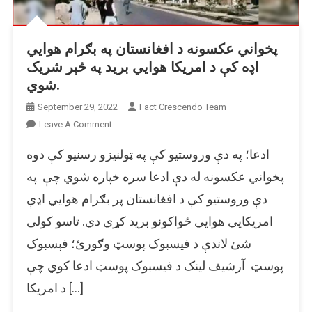
پخواني عکسونه د افغانستان په بګرام هوايي
اډه کې د امریکا هوايي برید په څېر شریک
شوي.
September 29, 2022
Fact Crescendo Team
On
Leave A Comment
پخواني
ادعا؛ په دې وروستیو کې په ټولنیزو رسنیو کې دوه
عکسونه
د
پخواني عکسونه له دې ادعا سره خپاره شوي چې په
افغانستان
دې وروستیو کې د افغانستان پر بګرام هوايي اډې
په
امریکايي هوايي ځواکونو برید کړي دي. تاسو کولی
بګرام
هوايي
شئ لاندې د فیسبوک پوسټ وګورئ؛ فېسبوک
اډه
پوسټ آرشيف لینک د فیسبوک پوسټ ادعا کوي چې
کې
د
د امریکا […]
امریکا