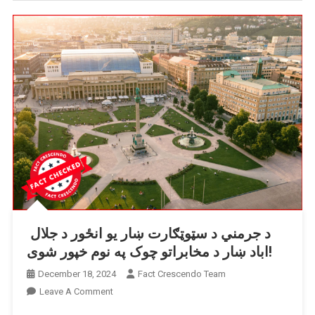
د جرمني د سټوټګارت ښار یو انځور د جلال
اباد ښار د مخابراتو چوک په نوم خپور شوی!
December 18, 2024
Fact Crescendo Team
On
Leave A Comment
د