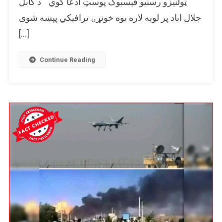
ټولنیزو رسنیو فېسبوک پوسټ ادعا کوي “د کابل
د
جلال اباد پر لویه لاره یوه خونړۍ ترافیکي پېښه شوې
یوې
وروستۍ
[…]
ترافیکي
پېښې
Continue Reading
په
توګه
پخوانی
عکس
شریک
شو.