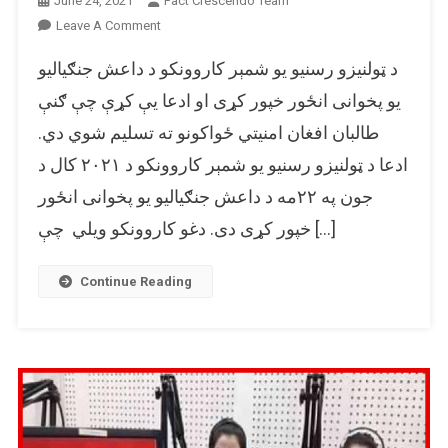
June 24, 2021
Fact Crescendo Team
On
Leave A Comment
ایا
د ټولنیزو رسنیو یو شمېر کاروونکو د داعش جنګیالیو
دا
انځور
یو پخوانی انځور خپور کړی او ادعا یې کړې چې ګنې
تسلیم
طالبان افغان امنیتي ځواکونو ته تسلیم شوي دي.
شوي
ادعا د ټولنیزو رسنیو یو شمېر کاروونکو د ۲۰۲۱ کال د
طالبان
را
جون په ۲۲مه د داعش جنګیالیو یو پخوانی انځور
ښیي؟
خپور کړی دی. دغو کاروونکو ویلي چې […]
Continue Reading