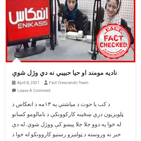
نادیه مومند او حیا حبیبي نه دي وژل شوې
April 8, 2021
Fact Crescendo Team
On
Leave A Comment
نادیه
د کب یا حوت د میاشتې په ۱۳مه د انعکاس د
مومند
او
ټلویزیون درې ښځینه کارکوونکې د نامالومو کسانو
حیا
له خوا په دوو جلا جلا پېښو کې ووژل شوې. له دې
حبیبي
خبر نه وروسته د ټولنیزو رسنیو کاروونکو له خوا د
نه
دي