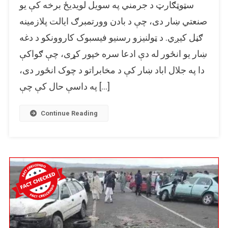
سټوټګارټ د جرمني په سویل لویدیځ برخه کې یو
جرمني
د
صنعتي ښار دی، چې د بادن وورتمبرګ ایالت پلازمینه
سټوټګارت
ګڼل کیږي. د ټولنیزو رسنیو فیسبوک کاروونکو د دغه
ښار
ښار یو انځور له دې ادعا سره خپور کړی، چې ګواکې
یو
انځور
دا په جلال اباد ښار کې د مخابراتو د چوک انځور دی،
د
په داسې حال کې چې […]
جلال
اباد
ښار
Continue Reading
د
مخابراتو
چوک
په
نوم
خپور
شوی!