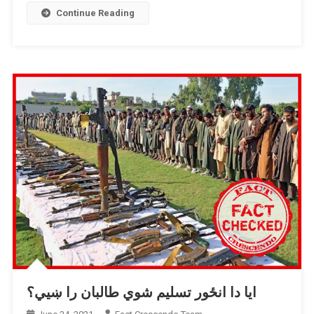
هوايي
Continue Reading
برید
په
څېر
شریک
شوي.
ایا دا انځور تسلیم شوي طالبان را ښیي؟